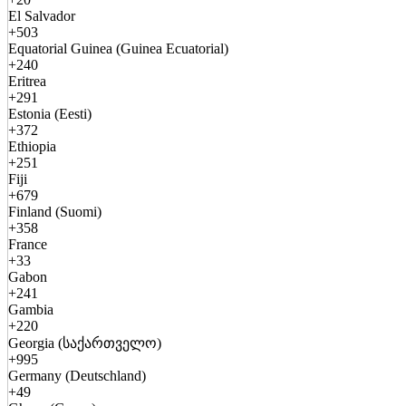
El Salvador
+503
Equatorial Guinea (Guinea Ecuatorial)
+240
Eritrea
+291
Estonia (Eesti)
+372
Ethiopia
+251
Fiji
+679
Finland (Suomi)
+358
France
+33
Gabon
+241
Gambia
+220
Georgia (საქართველო)
+995
Germany (Deutschland)
+49