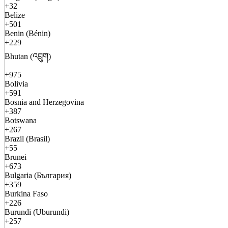
+32
Belize
+501
Benin (Bénin)
+229
Bhutan (འབྲུག)
+975
Bolivia
+591
Bosnia and Herzegovina
+387
Botswana
+267
Brazil (Brasil)
+55
Brunei
+673
Bulgaria (България)
+359
Burkina Faso
+226
Burundi (Uburundi)
+257