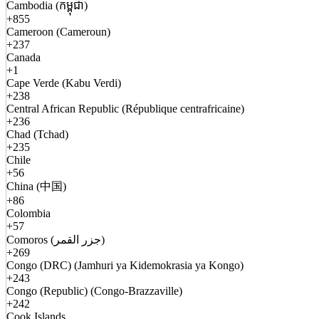
Cambodia (កម្ពុជា)
+855
Cameroon (Cameroun)
+237
Canada
+1
Cape Verde (Kabu Verdi)
+238
Central African Republic (République centrafricaine)
+236
Chad (Tchad)
+235
Chile
+56
China (中国)
+86
Colombia
+57
Comoros (جزر القمر)
+269
Congo (DRC) (Jamhuri ya Kidemokrasia ya Kongo)
+243
Congo (Republic) (Congo-Brazzaville)
+242
Cook Islands