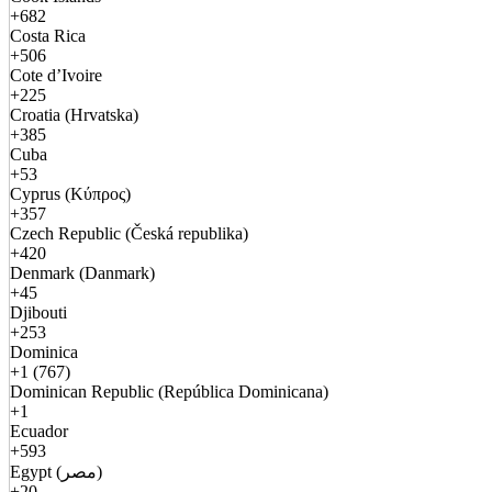
+682
Costa Rica
+506
Cote d’Ivoire
+225
Croatia (Hrvatska)
+385
Cuba
+53
Cyprus (Κύπρος)
+357
Czech Republic (Česká republika)
+420
Denmark (Danmark)
+45
Djibouti
+253
Dominica
+1 (767)
Dominican Republic (República Dominicana)
+1
Ecuador
+593
Egypt (مصر)
+20