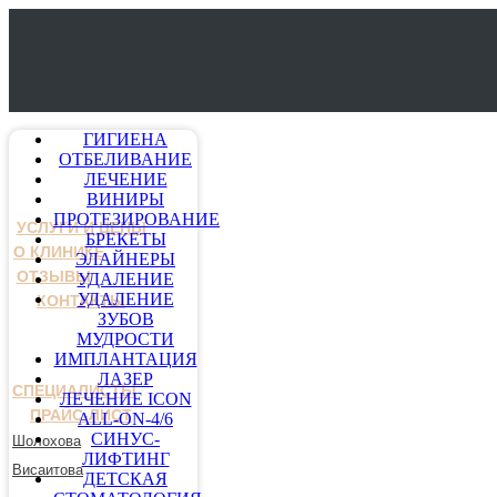
ГИГИЕНА
ОТБЕЛИВАНИЕ
ЛЕЧЕНИЕ
ВИНИРЫ
ПРОТЕЗИРОВАНИЕ
УСЛУГИ И ЦЕНЫ
БРЕКЕТЫ
О КЛИНИКЕ
ЭЛАЙНЕРЫ
ОТЗЫВЫ
УДАЛЕНИЕ
УДАЛЕНИЕ
КОНТАКТЫ
ЗУБОВ
МУДРОСТИ
ИМПЛАНТАЦИЯ
ЛАЗЕР
СПЕЦИАЛИСТЫ
ЛЕЧЕНИЕ ICON
ПРАЙС-ЛИСТ
ALL-ON-4/6
СИНУС-
Шолохова
ЛИФТИНГ
Висаитова
ДЕТСКАЯ