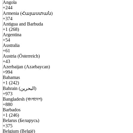
Angola
+244
Armenia (Հայաստան)
+374
Antigua and Barbuda
+1 (268)
Argentina
+54
Australia
+61
Austria (Österreich)
+43
Azerbaijan (Azərbaycan)
+994
Bahamas
+1 (242)
Bahrain (البحرين)
+973
Bangladesh (বাংলাদেশ)
+880
Barbados
+1 (246)
Belarus (Беларусь)
+375
Belgium (België)