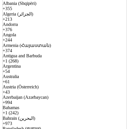
Albania (Shqipëri)
+355
Algeria (الجزائر)
+213
Andorra
+376
Angola
+244
Armenia (Հայաստան)
+374
Antigua and Barbuda
+1 (268)
Argentina
+54
Australia
+61
Austria (Österreich)
+43
Azerbaijan (Azərbaycan)
+994
Bahamas
+1 (242)
Bahrain (البحرين)
+973
Bangladesh (বাংলাদেশ)