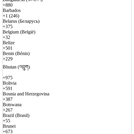
+880
Barbados
+1 (246)
Belarus (Беларусь)
+375
Belgium (België)
+32
Belize
+501
Benin (Bénin)
+229
Bhutan (འབྲུག)
+975
Bolivia
+591
Bosnia and Herzegovina
+387
Botswana
+267
Brazil (Brasil)
+55
Brunei
+673