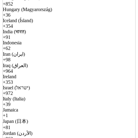
+852
Hungary (Magyarország)
+36
Iceland (Ísland)
+354
India (भारत)
+91
Indonesia
+62
Iran (ایران)
+98
Iraq (العراق)
+964
Ireland
+353
Israel (ישראל)
+972
Italy (Italia)
+39
Jamaica
+1
Japan (日本)
+81
Jordan (الأردن)