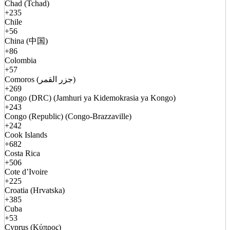
Chad (Tchad)
+235
Chile
+56
China (中国)
+86
Colombia
+57
Comoros (جزر القمر)
+269
Congo (DRC) (Jamhuri ya Kidemokrasia ya Kongo)
+243
Congo (Republic) (Congo-Brazzaville)
+242
Cook Islands
+682
Costa Rica
+506
Cote d’Ivoire
+225
Croatia (Hrvatska)
+385
Cuba
+53
Cyprus (Κύπρος)