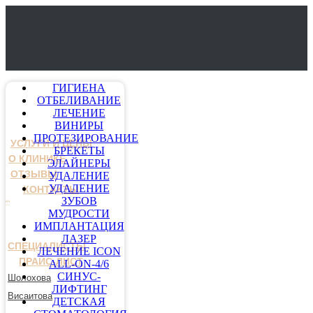
ГИГИЕНА
ОТБЕЛИВАНИЕ
ЛЕЧЕНИЕ
ВИНИРЫ
ПРОТЕЗИРОВАНИЕ
УСЛУГИ И ЦЕНЫ
БРЕКЕТЫ
О КЛИНИКЕ
ЭЛАЙНЕРЫ
ОТЗЫВЫ
УДАЛЕНИЕ
УДАЛЕНИЕ
КОНТАКТЫ
ЗУБОВ
МУДРОСТИ
ИМПЛАНТАЦИЯ
ЛАЗЕР
СПЕЦИАЛИСТЫ
ЛЕЧЕНИЕ ICON
ПРАЙС-ЛИСТ
ALL-ON-4/6
СИНУС-
Шолохова
ЛИФТИНГ
Висаитова
ДЕТСКАЯ