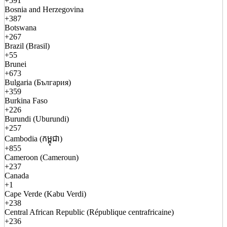
+591
Bosnia and Herzegovina
+387
Botswana
+267
Brazil (Brasil)
+55
Brunei
+673
Bulgaria (България)
+359
Burkina Faso
+226
Burundi (Uburundi)
+257
Cambodia (កម្ពុជា)
+855
Cameroon (Cameroun)
+237
Canada
+1
Cape Verde (Kabu Verdi)
+238
Central African Republic (République centrafricaine)
+236