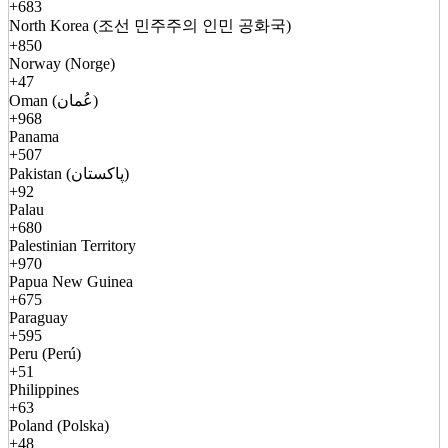
+683
North Korea (조선 민주주의 인민 공화국)
+850
Norway (Norge)
+47
Oman (عُمان)
+968
Panama
+507
Pakistan (پاکستان)
+92
Palau
+680
Palestinian Territory
+970
Papua New Guinea
+675
Paraguay
+595
Peru (Perú)
+51
Philippines
+63
Poland (Polska)
+48