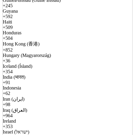
Guinea-Bissau (Guiné Bissau)
+245
Guyana
+592
Haiti
+509
Honduras
+504
Hong Kong (香港)
+852
Hungary (Magyarország)
+36
Iceland (Ísland)
+354
India (भारत)
+91
Indonesia
+62
Iran (ایران)
+98
Iraq (العراق)
+964
Ireland
+353
Israel (ישראל)