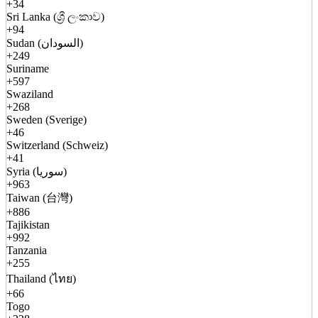
+34
Sri Lanka (ශ්‍රී ලංකාව)
+94
Sudan (السودان)
+249
Suriname
+597
Swaziland
+268
Sweden (Sverige)
+46
Switzerland (Schweiz)
+41
Syria (سوريا)
+963
Taiwan (台灣)
+886
Tajikistan
+992
Tanzania
+255
Thailand (ไทย)
+66
Togo