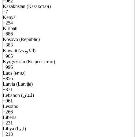
+962
Kazakhstan (Казахстан)
+7
Kenya
+254
Kiribati
+686
Kosovo (Republic)
+383
Kuwait (الكويت)
+965
Kyrgyzstan (Кыргызстан)
+996
Laos (ລາວ)
+856
Latvia (Latvija)
+371
Lebanon (لبنان)
+961
Lesotho
+266
Liberia
+231
Libya (ليبيا)
+218