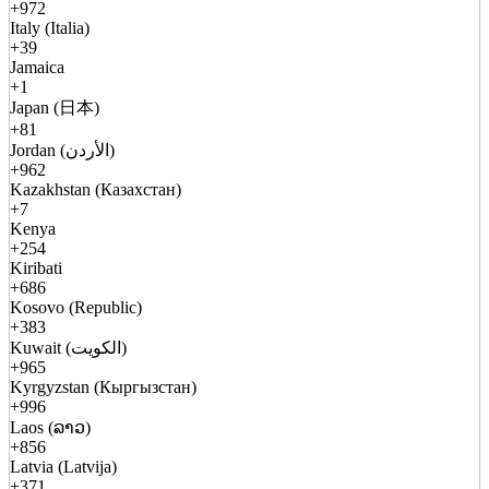
+972
Italy (Italia)
+39
Jamaica
+1
Japan (日本)
+81
Jordan (الأردن)
+962
Kazakhstan (Казахстан)
+7
Kenya
+254
Kiribati
+686
Kosovo (Republic)
+383
Kuwait (الكويت)
+965
Kyrgyzstan (Кыргызстан)
+996
Laos (ລາວ)
+856
Latvia (Latvija)
+371