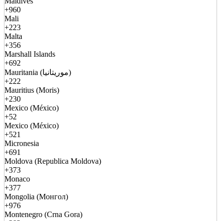
Maldives
+960
Mali
+223
Malta
+356
Marshall Islands
+692
Mauritania (موريتانيا)
+222
Mauritius (Moris)
+230
Mexico (México)
+52
Mexico (México)
+521
Micronesia
+691
Moldova (Republica Moldova)
+373
Monaco
+377
Mongolia (Монгол)
+976
Montenegro (Crna Gora)