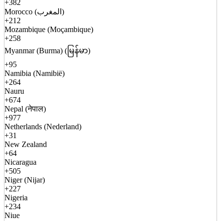
+382
Morocco (المغرب)
+212
Mozambique (Moçambique)
+258
Myanmar (Burma) (မြန်မာ)
+95
Namibia (Namibië)
+264
Nauru
+674
Nepal (नेपाल)
+977
Netherlands (Nederland)
+31
New Zealand
+64
Nicaragua
+505
Niger (Nijar)
+227
Nigeria
+234
Niue