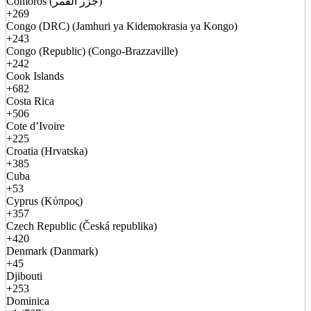
Comoros (جزر القمر)
+269
Congo (DRC) (Jamhuri ya Kidemokrasia ya Kongo)
+243
Congo (Republic) (Congo-Brazzaville)
+242
Cook Islands
+682
Costa Rica
+506
Cote d’Ivoire
+225
Croatia (Hrvatska)
+385
Cuba
+53
Cyprus (Κύπρος)
+357
Czech Republic (Česká republika)
+420
Denmark (Danmark)
+45
Djibouti
+253
Dominica