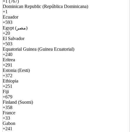
+1 (767)
Dominican Republic (República Dominicana)
+1
Ecuador
+593
Egypt (مصر)
+20
El Salvador
+503
Equatorial Guinea (Guinea Ecuatorial)
+240
Eritrea
+291
Estonia (Eesti)
+372
Ethiopia
+251
Fiji
+679
Finland (Suomi)
+358
France
+33
Gabon
+241