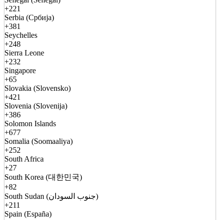
+221
Serbia (Србија)
+381
Seychelles
+248
Sierra Leone
+232
Singapore
+65
Slovakia (Slovensko)
+421
Slovenia (Slovenija)
+386
Solomon Islands
+677
Somalia (Soomaaliya)
+252
South Africa
+27
South Korea (대한민국)
+82
South Sudan (جنوب السودان)
+211
Spain (España)