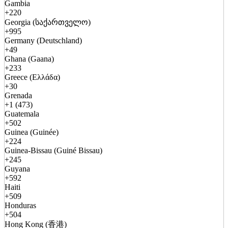
Gambia
+220
Georgia (საქართველო)
+995
Germany (Deutschland)
+49
Ghana (Gaana)
+233
Greece (Ελλάδα)
+30
Grenada
+1 (473)
Guatemala
+502
Guinea (Guinée)
+224
Guinea-Bissau (Guiné Bissau)
+245
Guyana
+592
Haiti
+509
Honduras
+504
Hong Kong (香港)