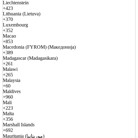
Liechtenstein
+423
Lithuania (Lietuva)
+370
Luxembourg
+352
Macao
+853
Macedonia (FYROM) (Македонија)
+389
Madagascar (Madagasikara)
+261
Malawi
+265
Malaysia
+60
Maldives
+960
Mali
+223
Malta
+356
Marshall Islands
+692
Mauritania (موريتانيا)