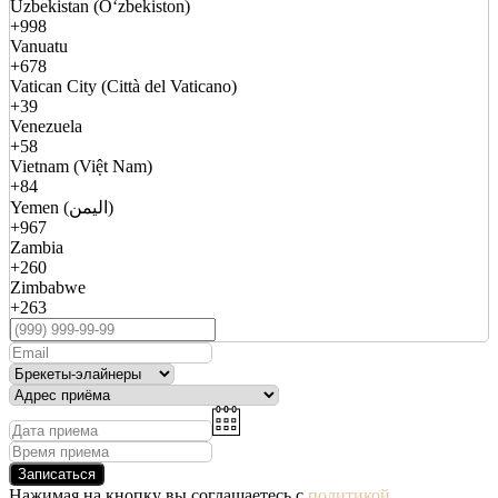
Uzbekistan (Oʻzbekiston)
+998
Vanuatu
+678
Vatican City (Città del Vaticano)
+39
Venezuela
+58
Vietnam (Việt Nam)
+84
Yemen (اليمن)
+967
Zambia
+260
Zimbabwe
+263
Записаться
Нажимая на кнопку вы соглашаетесь с
политикой