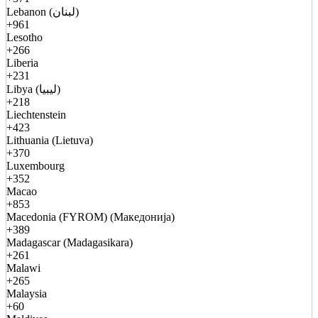
Lebanon (لبنان)
+961
Lesotho
+266
Liberia
+231
Libya (ليبيا)
+218
Liechtenstein
+423
Lithuania (Lietuva)
+370
Luxembourg
+352
Macao
+853
Macedonia (FYROM) (Македонија)
+389
Madagascar (Madagasikara)
+261
Malawi
+265
Malaysia
+60