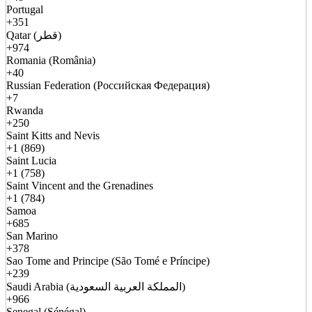
Portugal
+351
Qatar (قطر)
+974
Romania (România)
+40
Russian Federation (Российская Федерация)
+7
Rwanda
+250
Saint Kitts and Nevis
+1 (869)
Saint Lucia
+1 (758)
Saint Vincent and the Grenadines
+1 (784)
Samoa
+685
San Marino
+378
Sao Tome and Principe (São Tomé e Príncipe)
+239
Saudi Arabia (المملكة العربية السعودية)
+966
Senegal (Sénégal)