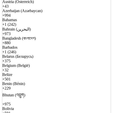
Austria (Österreich)
+43
Azerbaijan (Azərbaycan)
+994
Bahamas
+1 (242)
Bahrain (البحرين)
+973
Bangladesh (বাংলাদেশ)
+880
Barbados
+1 (246)
Belarus (Беларусь)
+375
Belgium (België)
+32
Belize
+501
Benin (Bénin)
+229
Bhutan (འབྲུག)
+975
Bolivia