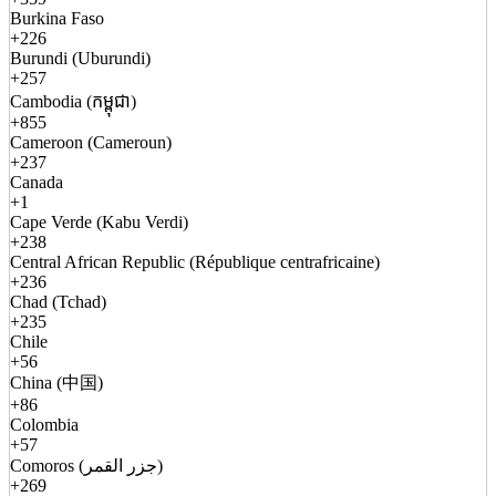
Burkina Faso
+226
Burundi (Uburundi)
+257
Cambodia (កម្ពុជា)
+855
Cameroon (Cameroun)
+237
Canada
+1
Cape Verde (Kabu Verdi)
+238
Central African Republic (République centrafricaine)
+236
Chad (Tchad)
+235
Chile
+56
China (中国)
+86
Colombia
+57
Comoros (جزر القمر)
+269