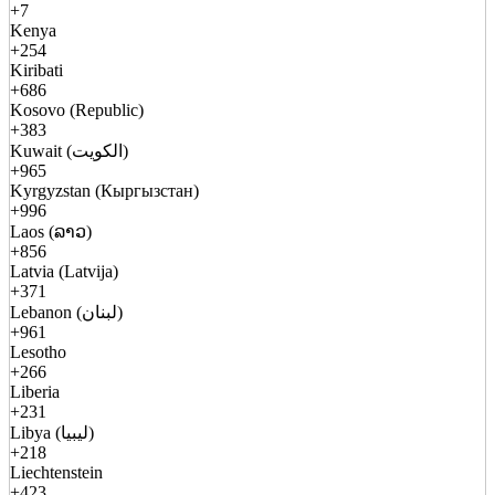
+7
Kenya
+254
Kiribati
+686
Kosovo (Republic)
+383
Kuwait (الكويت)
+965
Kyrgyzstan (Кыргызстан)
+996
Laos (ລາວ)
+856
Latvia (Latvija)
+371
Lebanon (لبنان)
+961
Lesotho
+266
Liberia
+231
Libya (ليبيا)
+218
Liechtenstein
+423