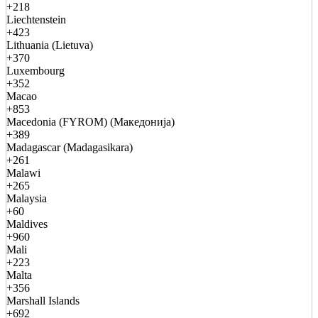
+218
Liechtenstein
+423
Lithuania (Lietuva)
+370
Luxembourg
+352
Macao
+853
Macedonia (FYROM) (Македонија)
+389
Madagascar (Madagasikara)
+261
Malawi
+265
Malaysia
+60
Maldives
+960
Mali
+223
Malta
+356
Marshall Islands
+692