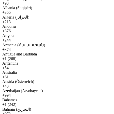
+93
Albania (Shqipëri)
+355
Algeria (الجزائر)
+213
Andorra
+376
Angola
+244
Armenia (Հայաստան)
+374
Antigua and Barbuda
+1 (268)
Argentina
+54
Australia
+61
Austria (Österreich)
+43
Azerbaijan (Azərbaycan)
+994
Bahamas
+1 (242)
Bahrain (البحرين)
+973