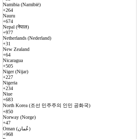
Namibia (Namibië)
+264
Nauru
+674
Nepal (नेपाल)
+977
Netherlands (Nederland)
+31
New Zealand
+64
Nicaragua
+505
Niger (Nijar)
+227
Nigeria
+234
Niue
+683
North Korea (조선 민주주의 인민 공화국)
+850
Norway (Norge)
+47
Oman (عُمان)
+968