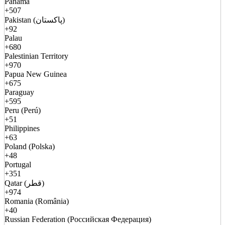
Panama
+507
Pakistan (پاکستان)
+92
Palau
+680
Palestinian Territory
+970
Papua New Guinea
+675
Paraguay
+595
Peru (Perú)
+51
Philippines
+63
Poland (Polska)
+48
Portugal
+351
Qatar (قطر)
+974
Romania (România)
+40
Russian Federation (Российская Федерация)