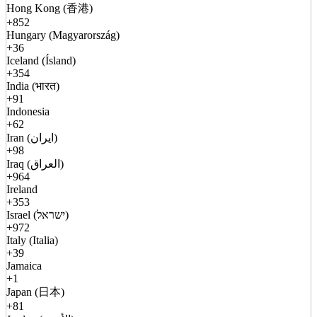
Hong Kong (香港)
+852
Hungary (Magyarország)
+36
Iceland (Ísland)
+354
India (भारत)
+91
Indonesia
+62
Iran (ایران)
+98
Iraq (العراق)
+964
Ireland
+353
Israel (ישראל)
+972
Italy (Italia)
+39
Jamaica
+1
Japan (日本)
+81