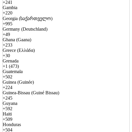
+241
Gambia
+220
Georgia (საქართველო)
+995
Germany (Deutschland)
+49
Ghana (Gaana)
+233
Greece (Ελλάδα)
+30
Grenada
+1 (473)
Guatemala
+502
Guinea (Guinée)
+224
Guinea-Bissau (Guiné Bissau)
+245
Guyana
+592
Haiti
+509
Honduras
+504