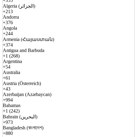
+355
Algeria (الجزائر)
+213
Andorra
+376
Angola
+244
Armenia (Հայաստան)
+374
Antigua and Barbuda
+1 (268)
Argentina
+54
Australia
+61
Austria (Österreich)
+43
Azerbaijan (Azərbaycan)
+994
Bahamas
+1 (242)
Bahrain (البحرين)
+973
Bangladesh (বাংলাদেশ)
+880