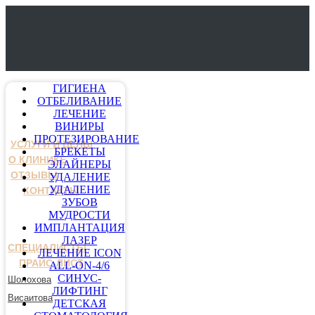
ГИГИЕНА
ОТБЕЛИВАНИЕ
ЛЕЧЕНИЕ
ВИНИРЫ
ПРОТЕЗИРОВАНИЕ
УСЛУГИ И ЦЕНЫ
БРЕКЕТЫ
О КЛИНИКЕ
ЭЛАЙНЕРЫ
ОТЗЫВЫ
УДАЛЕНИЕ
УДАЛЕНИЕ
КОНТАКТЫ
ЗУБОВ
МУДРОСТИ
ИМПЛАНТАЦИЯ
ЛАЗЕР
СПЕЦИАЛИСТЫ
ЛЕЧЕНИЕ ICON
ПРАЙС-ЛИСТ
ALL-ON-4/6
СИНУС-
Шолохова
ЛИФТИНГ
Висаитова
ДЕТСКАЯ