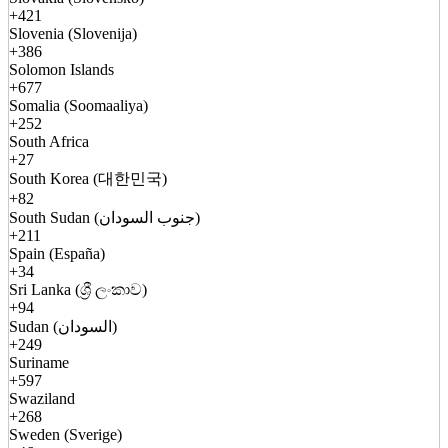
+421
Slovenia (Slovenija)
+386
Solomon Islands
+677
Somalia (Soomaaliya)
+252
South Africa
+27
South Korea (대한민국)
+82
South Sudan (جنوب السودان)
+211
Spain (España)
+34
Sri Lanka (ශ්‍රී ලංකාව)
+94
Sudan (السودان)
+249
Suriname
+597
Swaziland
+268
Sweden (Sverige)