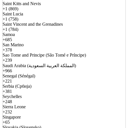
Saint Kitts and Nevis
+1 (869)
Saint Lucia
+1 (758)
Saint Vincent and the Grenadines
+1 (784)
Samoa
+685
San Marino
+378
Sao Tome and Principe (São Tomé e Príncipe)
+239
Saudi Arabia (المملكة العربية السعودية)
+966
Senegal (Sénégal)
+221
Serbia (Србија)
+381
Seychelles
+248
Sierra Leone
+232
Singapore
+65
Slovakia (Slovensko)