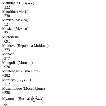
Mauritania (موريتانيا)
+222
Mauritius (Moris)
+230
Mexico (México)
+52
Mexico (México)
+521
Micronesia
+691
Moldova (Republica Moldova)
+373
Monaco
+377
Mongolia (Монгол)
+976
Montenegro (Crna Gora)
+382
Morocco (المغرب)
+212
Mozambique (Moçambique)
+258
Myanmar (Burma) (မြန်မာ)
+95