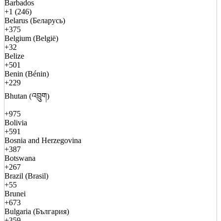
Barbados
+1 (246)
Belarus (Беларусь)
+375
Belgium (België)
+32
Belize
+501
Benin (Bénin)
+229
Bhutan (འབྲུག)
+975
Bolivia
+591
Bosnia and Herzegovina
+387
Botswana
+267
Brazil (Brasil)
+55
Brunei
+673
Bulgaria (България)
+359