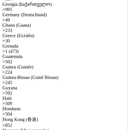
Georgia (საქართველო)
+995
Germany (Deutschland)
+49
Ghana (Gaana)
+233
Greece (Ελλάδα)
+30
Grenada
+1 (473)
Guatemala
+502
Guinea (Guinée)
+224
Guinea-Bissau (Guiné Bissau)
+245
Guyana
+592
Haiti
+509
Honduras
+504
Hong Kong (香港)
+852