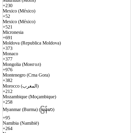
Mauritius (Moris)
+230
Mexico (México)
+52
Mexico (México)
+521
Micronesia
+691
Moldova (Republica Moldova)
+373
Monaco
+377
Mongolia (Монгол)
+976
Montenegro (Crna Gora)
+382
Morocco (المغرب)
+212
Mozambique (Moçambique)
+258
Myanmar (Burma) (မြန်မာ)
+95
Namibia (Namibië)
+264