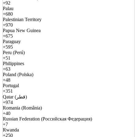
+92
Palau
+680
Palestinian Territory
+970
Papua New Guinea
+675
Paraguay
+595
Peru (Perú)
+51
Philippines
+63
Poland (Polska)
+48
Portugal
+351
Qatar (قطر)
+974
Romania (România)
+40
Russian Federation (Российская Федерация)
+7
Rwanda
+250