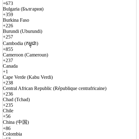
+673
Bulgaria (България)
+359
Burkina Faso
+226
Burundi (Uburundi)
+257
Cambodia (កម្ពុជា)
+855
Cameroon (Cameroun)
+237
Canada
+1
Cape Verde (Kabu Verdi)
+238
Central African Republic (République centrafricaine)
+236
Chad (Tchad)
+235
Chile
+56
China (中国)
+86
Colombia