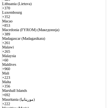
Lithuania (Lietuva)
+370
Luxembourg
+352
Macao
+853
Macedonia (FYROM) (Македонија)
+389
Madagascar (Madagasikara)
+261
Malawi
+265
Malaysia
+60
Maldives
+960
Mali
+223
Malta
+356
Marshall Islands
+692
Mauritania (موريتانيا)
+222