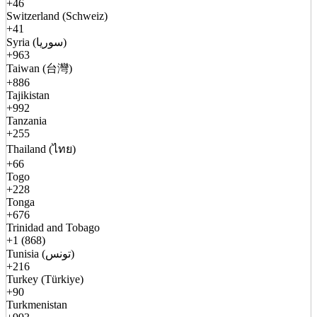
+46
Switzerland (Schweiz)
+41
Syria (سوريا)
+963
Taiwan (台灣)
+886
Tajikistan
+992
Tanzania
+255
Thailand (ไทย)
+66
Togo
+228
Tonga
+676
Trinidad and Tobago
+1 (868)
Tunisia (تونس)
+216
Turkey (Türkiye)
+90
Turkmenistan