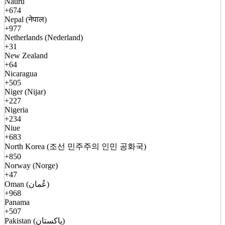
Nauru
+674
Nepal (नेपाल)
+977
Netherlands (Nederland)
+31
New Zealand
+64
Nicaragua
+505
Niger (Nijar)
+227
Nigeria
+234
Niue
+683
North Korea (조선 민주주의 인민 공화국)
+850
Norway (Norge)
+47
Oman (عُمان)
+968
Panama
+507
Pakistan (پاکستان)