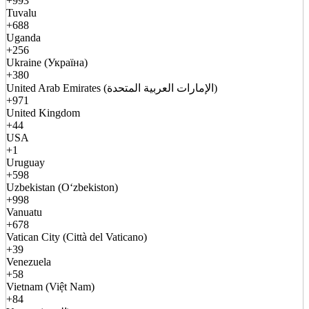
+993
Tuvalu
+688
Uganda
+256
Ukraine (Україна)
+380
United Arab Emirates (الإمارات العربية المتحدة)
+971
United Kingdom
+44
USA
+1
Uruguay
+598
Uzbekistan (Oʻzbekiston)
+998
Vanuatu
+678
Vatican City (Città del Vaticano)
+39
Venezuela
+58
Vietnam (Việt Nam)
+84