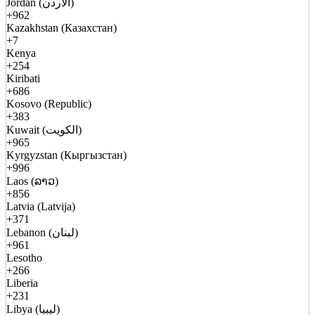
Jordan (الأردن)
+962
Kazakhstan (Казахстан)
+7
Kenya
+254
Kiribati
+686
Kosovo (Republic)
+383
Kuwait (الكويت)
+965
Kyrgyzstan (Кыргызстан)
+996
Laos (ລາວ)
+856
Latvia (Latvija)
+371
Lebanon (لبنان)
+961
Lesotho
+266
Liberia
+231
Libya (ليبيا)