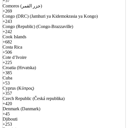
+57
Comoros (جزر القمر)
+269
Congo (DRC) (Jamhuri ya Kidemokrasia ya Kongo)
+243
Congo (Republic) (Congo-Brazzaville)
+242
Cook Islands
+682
Costa Rica
+506
Cote d’Ivoire
+225
Croatia (Hrvatska)
+385
Cuba
+53
Cyprus (Κύπρος)
+357
Czech Republic (Česká republika)
+420
Denmark (Danmark)
+45
Djibouti
+253