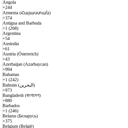
Angola
+244
Armenia (Հայաստան)
+374
Antigua and Barbuda
+1 (268)
Argentina
+54
Australia
+61
Austria (Österreich)
+43
Azerbaijan (Azərbaycan)
+994
Bahamas
+1 (242)
Bahrain (البحرين)
+973
Bangladesh (বাংলাদেশ)
+880
Barbados
+1 (246)
Belarus (Беларусь)
+375
Belgium (België)