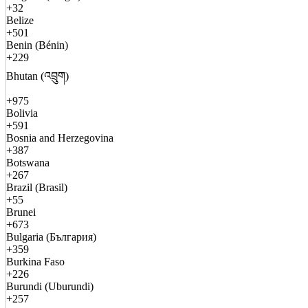
+32
Belize
+501
Benin (Bénin)
+229
Bhutan (འབྲུག)
+975
Bolivia
+591
Bosnia and Herzegovina
+387
Botswana
+267
Brazil (Brasil)
+55
Brunei
+673
Bulgaria (България)
+359
Burkina Faso
+226
Burundi (Uburundi)
+257