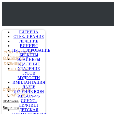
ГИГИЕНА
ОТБЕЛИВАНИЕ
ЛЕЧЕНИЕ
ВИНИРЫ
ПРОТЕЗИРОВАНИЕ
УСЛУГИ И ЦЕНЫ
БРЕКЕТЫ
О КЛИНИКЕ
ЭЛАЙНЕРЫ
ОТЗЫВЫ
УДАЛЕНИЕ
УДАЛЕНИЕ
КОНТАКТЫ
ЗУБОВ
МУДРОСТИ
ИМПЛАНТАЦИЯ
ЛАЗЕР
СПЕЦИАЛИСТЫ
ЛЕЧЕНИЕ ICON
ПРАЙС-ЛИСТ
ALL-ON-4/6
СИНУС-
Шолохова
ЛИФТИНГ
Висаитова
ДЕТСКАЯ