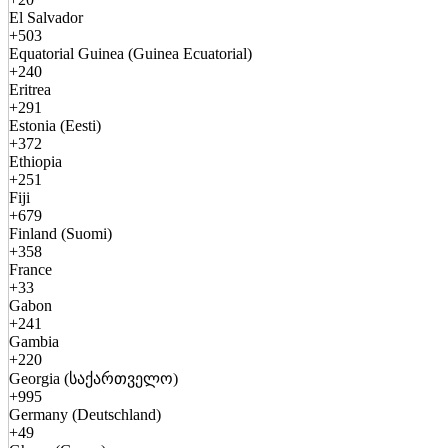
El Salvador
+503
Equatorial Guinea (Guinea Ecuatorial)
+240
Eritrea
+291
Estonia (Eesti)
+372
Ethiopia
+251
Fiji
+679
Finland (Suomi)
+358
France
+33
Gabon
+241
Gambia
+220
Georgia (საქართველო)
+995
Germany (Deutschland)
+49