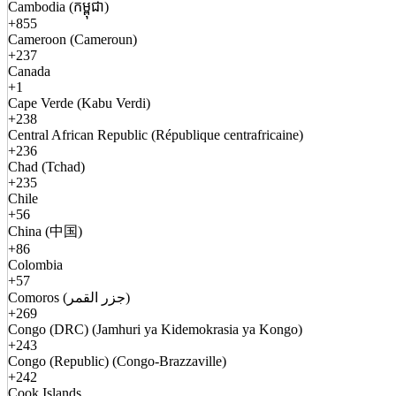
Cambodia (កម្ពុជា)
+855
Cameroon (Cameroun)
+237
Canada
+1
Cape Verde (Kabu Verdi)
+238
Central African Republic (République centrafricaine)
+236
Chad (Tchad)
+235
Chile
+56
China (中国)
+86
Colombia
+57
Comoros (جزر القمر)
+269
Congo (DRC) (Jamhuri ya Kidemokrasia ya Kongo)
+243
Congo (Republic) (Congo-Brazzaville)
+242
Cook Islands