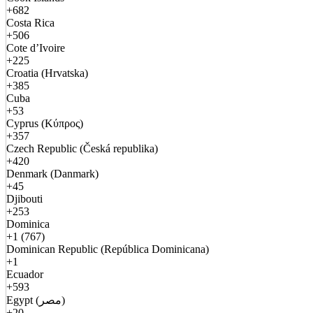
+682
Costa Rica
+506
Cote d’Ivoire
+225
Croatia (Hrvatska)
+385
Cuba
+53
Cyprus (Κύπρος)
+357
Czech Republic (Česká republika)
+420
Denmark (Danmark)
+45
Djibouti
+253
Dominica
+1 (767)
Dominican Republic (República Dominicana)
+1
Ecuador
+593
Egypt (مصر)
+20