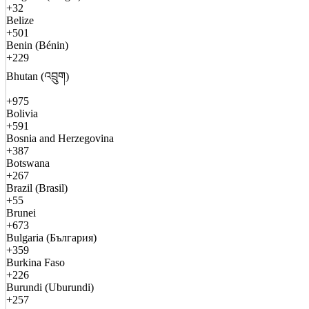
+32
Belize
+501
Benin (Bénin)
+229
Bhutan (འབྲུག)
+975
Bolivia
+591
Bosnia and Herzegovina
+387
Botswana
+267
Brazil (Brasil)
+55
Brunei
+673
Bulgaria (България)
+359
Burkina Faso
+226
Burundi (Uburundi)
+257