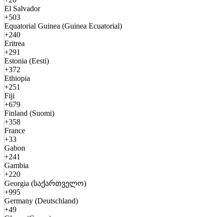
El Salvador
+503
Equatorial Guinea (Guinea Ecuatorial)
+240
Eritrea
+291
Estonia (Eesti)
+372
Ethiopia
+251
Fiji
+679
Finland (Suomi)
+358
France
+33
Gabon
+241
Gambia
+220
Georgia (საქართველო)
+995
Germany (Deutschland)
+49