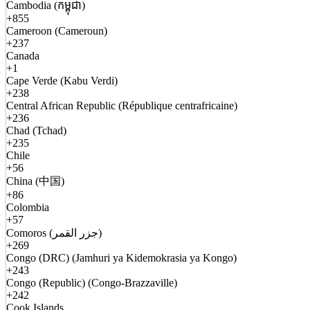
Cambodia (កម្ពុជា)
+855
Cameroon (Cameroun)
+237
Canada
+1
Cape Verde (Kabu Verdi)
+238
Central African Republic (République centrafricaine)
+236
Chad (Tchad)
+235
Chile
+56
China (中国)
+86
Colombia
+57
Comoros (جزر القمر)
+269
Congo (DRC) (Jamhuri ya Kidemokrasia ya Kongo)
+243
Congo (Republic) (Congo-Brazzaville)
+242
Cook Islands