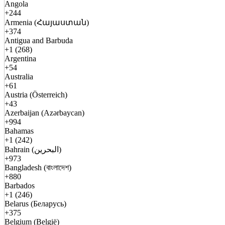
Angola
+244
Armenia (Հայաստան)
+374
Antigua and Barbuda
+1 (268)
Argentina
+54
Australia
+61
Austria (Österreich)
+43
Azerbaijan (Azərbaycan)
+994
Bahamas
+1 (242)
Bahrain (البحرين)
+973
Bangladesh (বাংলাদেশ)
+880
Barbados
+1 (246)
Belarus (Беларусь)
+375
Belgium (België)