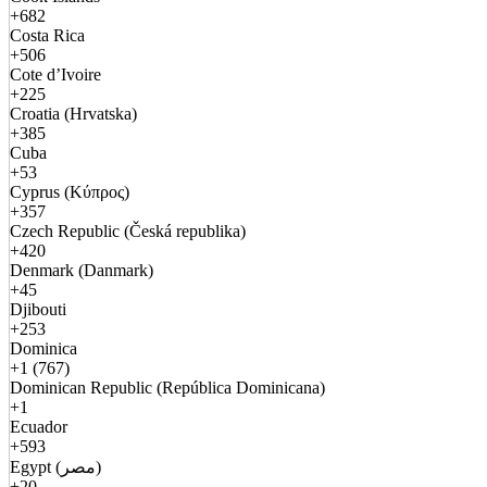
+682
Costa Rica
+506
Cote d’Ivoire
+225
Croatia (Hrvatska)
+385
Cuba
+53
Cyprus (Κύπρος)
+357
Czech Republic (Česká republika)
+420
Denmark (Danmark)
+45
Djibouti
+253
Dominica
+1 (767)
Dominican Republic (República Dominicana)
+1
Ecuador
+593
Egypt (مصر)
+20