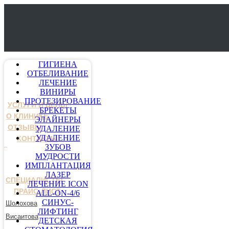
ГИГИЕНА
ОТБЕЛИВАНИЕ
ЛЕЧЕНИЕ
ВИНИРЫ
ПРОТЕЗИРОВАНИЕ
УСЛУГИ И ЦЕНЫ
БРЕКЕТЫ
О КЛИНИКЕ
ЭЛАЙНЕРЫ
ОТЗЫВЫ
УДАЛЕНИЕ
УДАЛЕНИЕ
КОНТАКТЫ
ЗУБОВ
МУДРОСТИ
ИМПЛАНТАЦИЯ
ЛАЗЕР
СПЕЦИАЛИСТЫ
ЛЕЧЕНИЕ ICON
ПРАЙС-ЛИСТ
ALL-ON-4/6
СИНУС-
Шолохова
ЛИФТИНГ
Висаитова
ДЕТСКАЯ