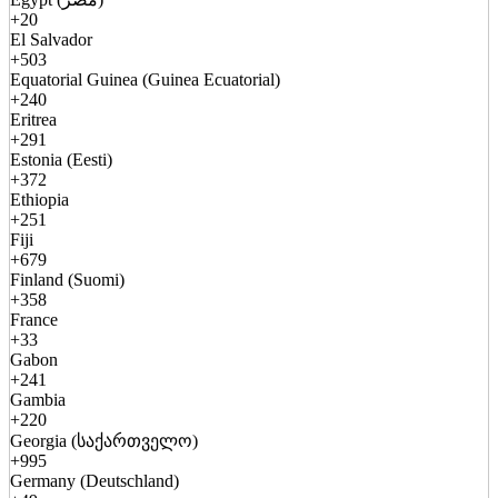
+20
El Salvador
+503
Equatorial Guinea (Guinea Ecuatorial)
+240
Eritrea
+291
Estonia (Eesti)
+372
Ethiopia
+251
Fiji
+679
Finland (Suomi)
+358
France
+33
Gabon
+241
Gambia
+220
Georgia (საქართველო)
+995
Germany (Deutschland)