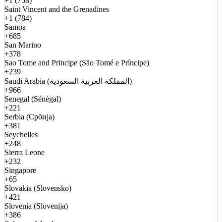
+1 (758)
Saint Vincent and the Grenadines
+1 (784)
Samoa
+685
San Marino
+378
Sao Tome and Principe (São Tomé e Príncipe)
+239
Saudi Arabia (المملكة العربية السعودية)
+966
Senegal (Sénégal)
+221
Serbia (Србија)
+381
Seychelles
+248
Sierra Leone
+232
Singapore
+65
Slovakia (Slovensko)
+421
Slovenia (Slovenija)
+386