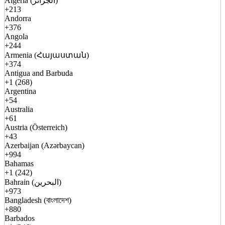
Algeria (الجزائر)
+213
Andorra
+376
Angola
+244
Armenia (Հայաստան)
+374
Antigua and Barbuda
+1 (268)
Argentina
+54
Australia
+61
Austria (Österreich)
+43
Azerbaijan (Azərbaycan)
+994
Bahamas
+1 (242)
Bahrain (البحرين)
+973
Bangladesh (বাংলাদেশ)
+880
Barbados