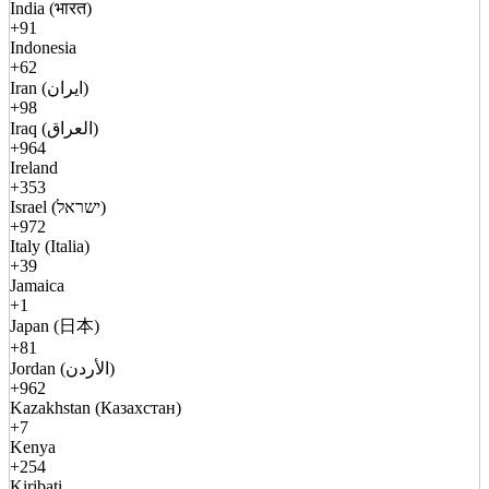
India (भारत)
+91
Indonesia
+62
Iran (ایران)
+98
Iraq (العراق)
+964
Ireland
+353
Israel (ישראל)
+972
Italy (Italia)
+39
Jamaica
+1
Japan (日本)
+81
Jordan (الأردن)
+962
Kazakhstan (Казахстан)
+7
Kenya
+254
Kiribati