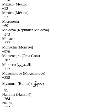
Mexico (México)
+52
Mexico (México)
+521
Micronesia
+691
Moldova (Republica Moldova)
+373
Monaco
+377
Mongolia (Монгол)
+976
Montenegro (Crna Gora)
+382
Morocco (المغرب)
+212
Mozambique (Moçambique)
+258
Myanmar (Burma) (မြန်မာ)
+95
Namibia (Namibië)
+264
Nauru