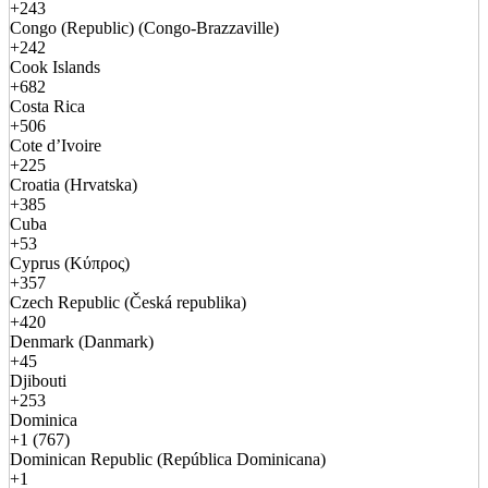
+243
Congo (Republic) (Congo-Brazzaville)
+242
Cook Islands
+682
Costa Rica
+506
Cote d’Ivoire
+225
Croatia (Hrvatska)
+385
Cuba
+53
Cyprus (Κύπρος)
+357
Czech Republic (Česká republika)
+420
Denmark (Danmark)
+45
Djibouti
+253
Dominica
+1 (767)
Dominican Republic (República Dominicana)
+1