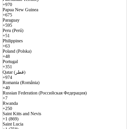
+970
Papua New Guinea
+675
Paraguay
+595
Peru (Perú)
+51
Philippines
+63
Poland (Polska)
+48
Portugal
+351
Qatar (قطر)
+974
Romania (România)
+40
Russian Federation (Российская Федерация)
+7
Rwanda
+250
Saint Kitts and Nevis
+1 (869)
Saint Lucia