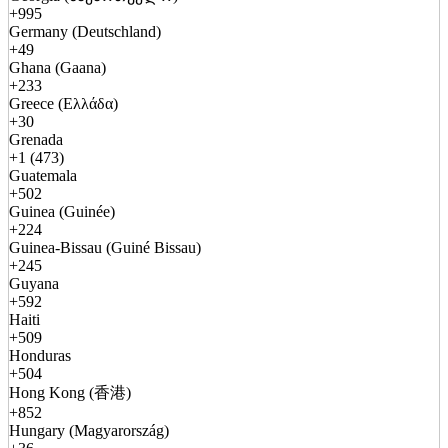
+995
Germany (Deutschland)
+49
Ghana (Gaana)
+233
Greece (Ελλάδα)
+30
Grenada
+1 (473)
Guatemala
+502
Guinea (Guinée)
+224
Guinea-Bissau (Guiné Bissau)
+245
Guyana
+592
Haiti
+509
Honduras
+504
Hong Kong (香港)
+852
Hungary (Magyarország)