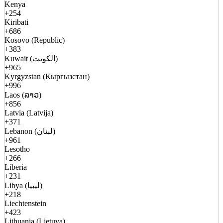
Kenya
+254
Kiribati
+686
Kosovo (Republic)
+383
Kuwait (الكويت)
+965
Kyrgyzstan (Кыргызстан)
+996
Laos (ລາວ)
+856
Latvia (Latvija)
+371
Lebanon (لبنان)
+961
Lesotho
+266
Liberia
+231
Libya (ليبيا)
+218
Liechtenstein
+423
Lithuania (Lietuva)