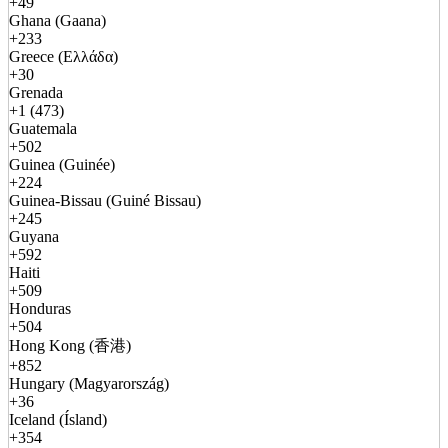
+49
Ghana (Gaana)
+233
Greece (Ελλάδα)
+30
Grenada
+1 (473)
Guatemala
+502
Guinea (Guinée)
+224
Guinea-Bissau (Guiné Bissau)
+245
Guyana
+592
Haiti
+509
Honduras
+504
Hong Kong (香港)
+852
Hungary (Magyarország)
+36
Iceland (Ísland)
+354