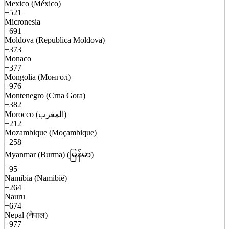
Mexico (México)
+521
Micronesia
+691
Moldova (Republica Moldova)
+373
Monaco
+377
Mongolia (Монгол)
+976
Montenegro (Crna Gora)
+382
Morocco (المغرب)
+212
Mozambique (Moçambique)
+258
Myanmar (Burma) (မြန်မာ)
+95
Namibia (Namibië)
+264
Nauru
+674
Nepal (नेपाल)
+977