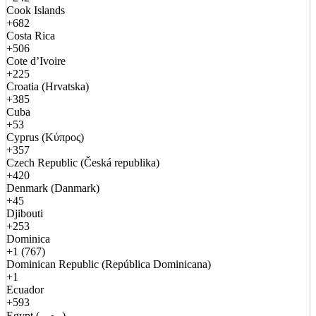
Cook Islands
+682
Costa Rica
+506
Cote d’Ivoire
+225
Croatia (Hrvatska)
+385
Cuba
+53
Cyprus (Κύπρος)
+357
Czech Republic (Česká republika)
+420
Denmark (Danmark)
+45
Djibouti
+253
Dominica
+1 (767)
Dominican Republic (República Dominicana)
+1
Ecuador
+593
Egypt (مصر)