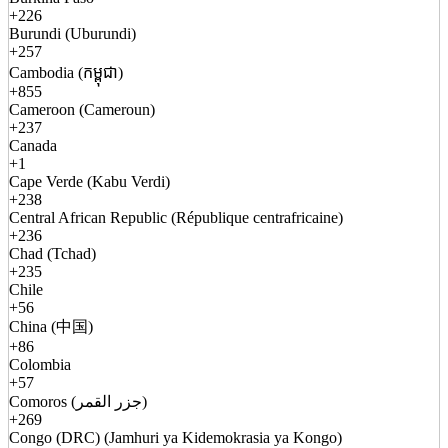
+226
Burundi (Uburundi)
+257
Cambodia (កម្ពុជា)
+855
Cameroon (Cameroun)
+237
Canada
+1
Cape Verde (Kabu Verdi)
+238
Central African Republic (République centrafricaine)
+236
Chad (Tchad)
+235
Chile
+56
China (中国)
+86
Colombia
+57
Comoros (جزر القمر)
+269
Congo (DRC) (Jamhuri ya Kidemokrasia ya Kongo)