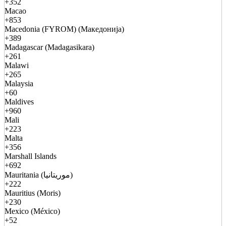
+352
Macao
+853
Macedonia (FYROM) (Македонија)
+389
Madagascar (Madagasikara)
+261
Malawi
+265
Malaysia
+60
Maldives
+960
Mali
+223
Malta
+356
Marshall Islands
+692
Mauritania (موريتانيا)
+222
Mauritius (Moris)
+230
Mexico (México)
+52