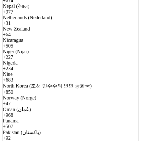
+674
Nepal (नेपाल)
+977
Netherlands (Nederland)
+31
New Zealand
+64
Nicaragua
+505
Niger (Nijar)
+227
Nigeria
+234
Niue
+683
North Korea (조선 민주주의 인민 공화국)
+850
Norway (Norge)
+47
Oman (عُمان)
+968
Panama
+507
Pakistan (پاکستان)
+92