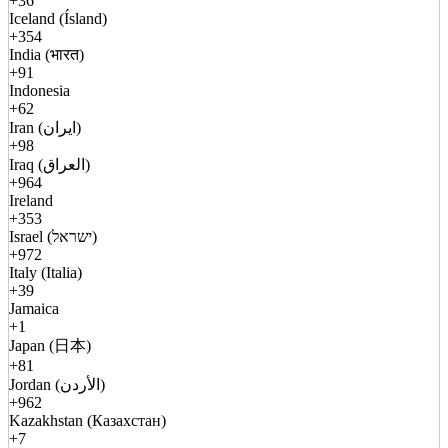
+36
Iceland (Ísland)
+354
India (भारत)
+91
Indonesia
+62
Iran (ایران)
+98
Iraq (العراق)
+964
Ireland
+353
Israel (ישראל)
+972
Italy (Italia)
+39
Jamaica
+1
Japan (日本)
+81
Jordan (الأردن)
+962
Kazakhstan (Казахстан)
+7