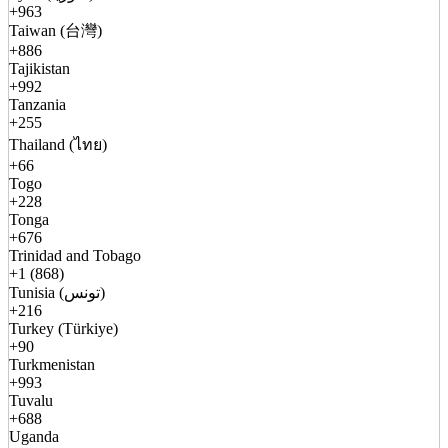
+963
Taiwan (台灣)
+886
Tajikistan
+992
Tanzania
+255
Thailand (ไทย)
+66
Togo
+228
Tonga
+676
Trinidad and Tobago
+1 (868)
Tunisia (تونس)
+216
Turkey (Türkiye)
+90
Turkmenistan
+993
Tuvalu
+688
Uganda