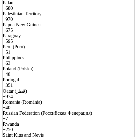
Palau
+680
Palestinian Territory
+970
Papua New Guinea
+675
Paraguay
+595
Peru (Perú)
+51
Philippines
+63
Poland (Polska)
+48
Portugal
+351
Qatar (قطر)
+974
Romania (România)
+40
Russian Federation (Российская Федерация)
+7
Rwanda
+250
Saint Kitts and Nevis