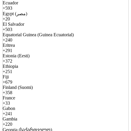
Ecuador
+593
Egypt (مصر)
+20
El Salvador
+503
Equatorial Guinea (Guinea Ecuatorial)
+240
Eritrea
+291
Estonia (Eesti)
+372
Ethiopia
+251
Fiji
+679
Finland (Suomi)
+358
France
+33
Gabon
+241
Gambia
+220
Georgia (საქართველო)