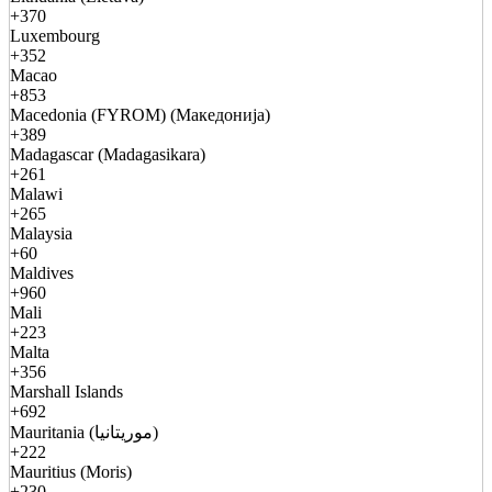
+370
Luxembourg
+352
Macao
+853
Macedonia (FYROM) (Македонија)
+389
Madagascar (Madagasikara)
+261
Malawi
+265
Malaysia
+60
Maldives
+960
Mali
+223
Malta
+356
Marshall Islands
+692
Mauritania (موريتانيا)
+222
Mauritius (Moris)
+230