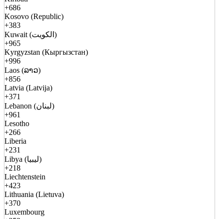
+686
Kosovo (Republic)
+383
Kuwait (الكويت)
+965
Kyrgyzstan (Кыргызстан)
+996
Laos (ລາວ)
+856
Latvia (Latvija)
+371
Lebanon (لبنان)
+961
Lesotho
+266
Liberia
+231
Libya (ليبيا)
+218
Liechtenstein
+423
Lithuania (Lietuva)
+370
Luxembourg