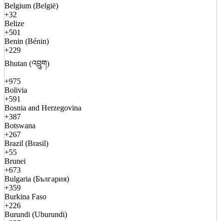
Belgium (België)
+32
Belize
+501
Benin (Bénin)
+229
Bhutan (འབྲུག)
+975
Bolivia
+591
Bosnia and Herzegovina
+387
Botswana
+267
Brazil (Brasil)
+55
Brunei
+673
Bulgaria (България)
+359
Burkina Faso
+226
Burundi (Uburundi)