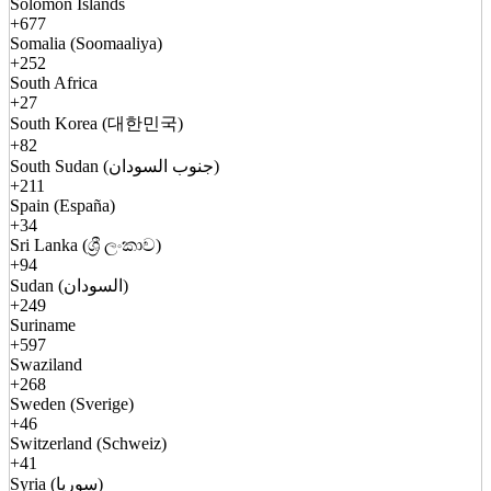
Solomon Islands
+677
Somalia (Soomaaliya)
+252
South Africa
+27
South Korea (대한민국)
+82
South Sudan (جنوب السودان)
+211
Spain (España)
+34
Sri Lanka (ශ්‍රී ලංකාව)
+94
Sudan (السودان)
+249
Suriname
+597
Swaziland
+268
Sweden (Sverige)
+46
Switzerland (Schweiz)
+41
Syria (سوريا)