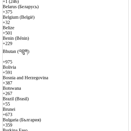
+1 (246)
Belarus (Беларусь)
+375
Belgium (België)
+32
Belize
+501
Benin (Bénin)
+229
Bhutan (འབྲུག)
+975
Bolivia
+591
Bosnia and Herzegovina
+387
Botswana
+267
Brazil (Brasil)
+55
Brunei
+673
Bulgaria (България)
+359
Burkina Faso