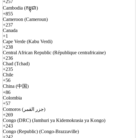
+257
Cambodia (កម្ពុជា)
+855
Cameroon (Cameroun)
+237
Canada
+1
Cape Verde (Kabu Verdi)
+238
Central African Republic (République centrafricaine)
+236
Chad (Tchad)
+235
Chile
+56
China (中国)
+86
Colombia
+57
Comoros (جزر القمر)
+269
Congo (DRC) (Jamhuri ya Kidemokrasia ya Kongo)
+243
Congo (Republic) (Congo-Brazzaville)
+242