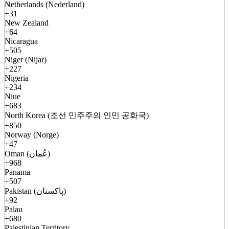
Netherlands (Nederland)
+31
New Zealand
+64
Nicaragua
+505
Niger (Nijar)
+227
Nigeria
+234
Niue
+683
North Korea (조선 민주주의 인민 공화국)
+850
Norway (Norge)
+47
Oman (عُمان)
+968
Panama
+507
Pakistan (پاکستان)
+92
Palau
+680
Palestinian Territory