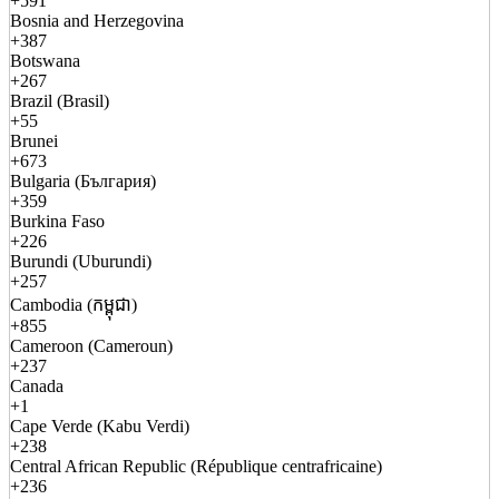
+591
Bosnia and Herzegovina
+387
Botswana
+267
Brazil (Brasil)
+55
Brunei
+673
Bulgaria (България)
+359
Burkina Faso
+226
Burundi (Uburundi)
+257
Cambodia (កម្ពុជា)
+855
Cameroon (Cameroun)
+237
Canada
+1
Cape Verde (Kabu Verdi)
+238
Central African Republic (République centrafricaine)
+236