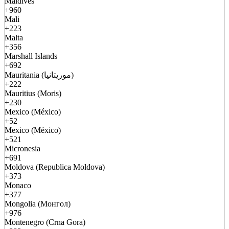
Maldives
+960
Mali
+223
Malta
+356
Marshall Islands
+692
Mauritania (موريتانيا)
+222
Mauritius (Moris)
+230
Mexico (México)
+52
Mexico (México)
+521
Micronesia
+691
Moldova (Republica Moldova)
+373
Monaco
+377
Mongolia (Монгол)
+976
Montenegro (Crna Gora)