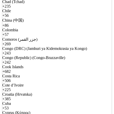
Chad (Tchad)
+235
Chile
+56
China (中国)
+86
Colombia
+57
Comoros (جزر القمر)
+269
Congo (DRC) (Jamhuri ya Kidemokrasia ya Kongo)
+243
Congo (Republic) (Congo-Brazzaville)
+242
Cook Islands
+682
Costa Rica
+506
Cote d’Ivoire
+225
Croatia (Hrvatska)
+385
Cuba
+53
Cyprus (Κύπρος)