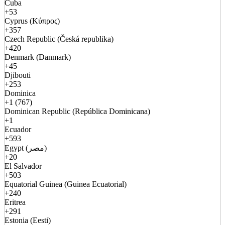
Cuba
+53
Cyprus (Κύπρος)
+357
Czech Republic (Česká republika)
+420
Denmark (Danmark)
+45
Djibouti
+253
Dominica
+1 (767)
Dominican Republic (República Dominicana)
+1
Ecuador
+593
Egypt (مصر)
+20
El Salvador
+503
Equatorial Guinea (Guinea Ecuatorial)
+240
Eritrea
+291
Estonia (Eesti)