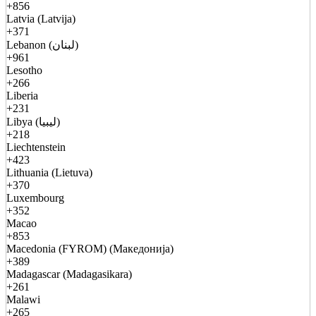
+856
Latvia (Latvija)
+371
Lebanon (لبنان)
+961
Lesotho
+266
Liberia
+231
Libya (ليبيا)
+218
Liechtenstein
+423
Lithuania (Lietuva)
+370
Luxembourg
+352
Macao
+853
Macedonia (FYROM) (Македонија)
+389
Madagascar (Madagasikara)
+261
Malawi
+265