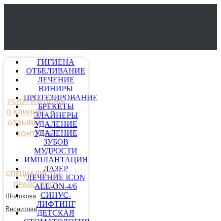
ГИГИЕНА
ОТБЕЛИВАНИЕ
ЛЕЧЕНИЕ
ВИНИРЫ
ПРОТЕЗИРОВАНИЕ
УСЛУГИ И ЦЕНЫ
БРЕКЕТЫ
О КЛИНИКЕ
ЭЛАЙНЕРЫ
ОТЗЫВЫ
УДАЛЕНИЕ
УДАЛЕНИЕ
КОНТАКТЫ
ЗУБОВ
МУДРОСТИ
ИМПЛАНТАЦИЯ
ЛАЗЕР
СПЕЦИАЛИСТЫ
ЛЕЧЕНИЕ ICON
ПРАЙС-ЛИСТ
ALL-ON-4/6
СИНУС-
Шолохова
ЛИФТИНГ
Висаитова
ДЕТСКАЯ