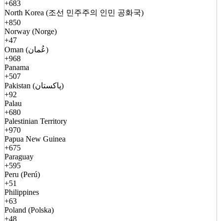
+683
North Korea (조선 민주주의 인민 공화국)
+850
Norway (Norge)
+47
Oman (عُمان)
+968
Panama
+507
Pakistan (پاکستان)
+92
Palau
+680
Palestinian Territory
+970
Papua New Guinea
+675
Paraguay
+595
Peru (Perú)
+51
Philippines
+63
Poland (Polska)
+48