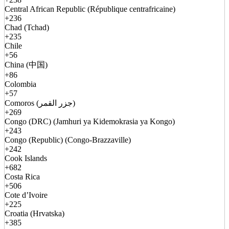
Central African Republic (République centrafricaine)
+236
Chad (Tchad)
+235
Chile
+56
China (中国)
+86
Colombia
+57
Comoros (جزر القمر)
+269
Congo (DRC) (Jamhuri ya Kidemokrasia ya Kongo)
+243
Congo (Republic) (Congo-Brazzaville)
+242
Cook Islands
+682
Costa Rica
+506
Cote d’Ivoire
+225
Croatia (Hrvatska)
+385