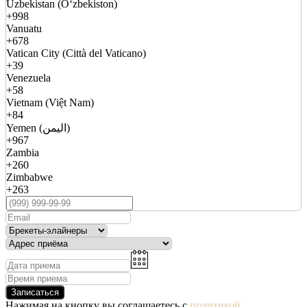
Uzbekistan (Oʻzbekiston)
+998
Vanuatu
+678
Vatican City (Città del Vaticano)
+39
Venezuela
+58
Vietnam (Việt Nam)
+84
Yemen (اليمن)
+967
Zambia
+260
Zimbabwe
+263
Записаться
Нажимая на кнопку вы соглашаетесь с
политикой