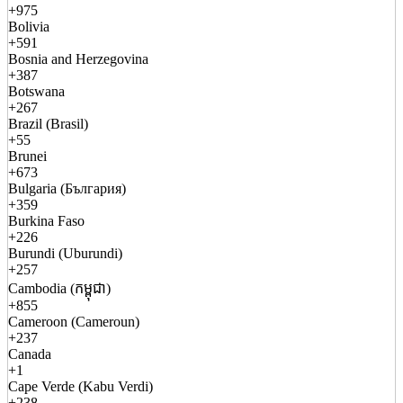
+975
Bolivia
+591
Bosnia and Herzegovina
+387
Botswana
+267
Brazil (Brasil)
+55
Brunei
+673
Bulgaria (България)
+359
Burkina Faso
+226
Burundi (Uburundi)
+257
Cambodia (កម្ពុជា)
+855
Cameroon (Cameroun)
+237
Canada
+1
Cape Verde (Kabu Verdi)
+238