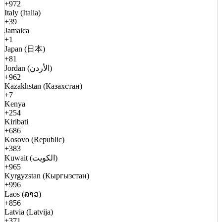
+972
Italy (Italia)
+39
Jamaica
+1
Japan (日本)
+81
Jordan (الأردن)
+962
Kazakhstan (Казахстан)
+7
Kenya
+254
Kiribati
+686
Kosovo (Republic)
+383
Kuwait (الكويت)
+965
Kyrgyzstan (Кыргызстан)
+996
Laos (ລາວ)
+856
Latvia (Latvija)
+371