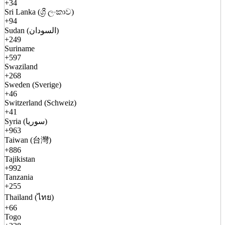
+34
Sri Lanka (ශ්‍රී ලංකාව)
+94
Sudan (السودان)
+249
Suriname
+597
Swaziland
+268
Sweden (Sverige)
+46
Switzerland (Schweiz)
+41
Syria (سوريا)
+963
Taiwan (台灣)
+886
Tajikistan
+992
Tanzania
+255
Thailand (ไทย)
+66
Togo