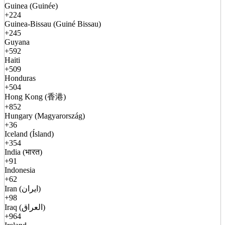
Guinea (Guinée)
+224
Guinea-Bissau (Guiné Bissau)
+245
Guyana
+592
Haiti
+509
Honduras
+504
Hong Kong (香港)
+852
Hungary (Magyarország)
+36
Iceland (Ísland)
+354
India (भारत)
+91
Indonesia
+62
Iran (ایران)
+98
Iraq (العراق)
+964