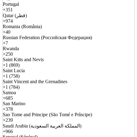
Portugal
+351
Qatar (قطر)
+974
Romania (România)
+40
Russian Federation (Российская Федерация)
+7
Rwanda
+250
Saint Kitts and Nevis
+1 (869)
Saint Lucia
+1 (758)
Saint Vincent and the Grenadines
+1 (784)
Samoa
+685
San Marino
+378
Sao Tome and Principe (São Tomé e Príncipe)
+239
Saudi Arabia (المملكة العربية السعودية)
+966
Senegal (Sénégal)