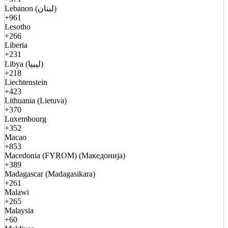
Lebanon (لبنان)
+961
Lesotho
+266
Liberia
+231
Libya (ليبيا)
+218
Liechtenstein
+423
Lithuania (Lietuva)
+370
Luxembourg
+352
Macao
+853
Macedonia (FYROM) (Македонија)
+389
Madagascar (Madagasikara)
+261
Malawi
+265
Malaysia
+60