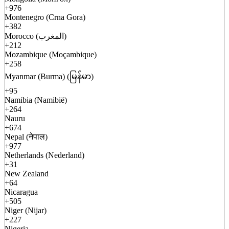
+976
Montenegro (Crna Gora)
+382
Morocco (المغرب)
+212
Mozambique (Moçambique)
+258
Myanmar (Burma) (မြန်မာ)
+95
Namibia (Namibië)
+264
Nauru
+674
Nepal (नेपाल)
+977
Netherlands (Nederland)
+31
New Zealand
+64
Nicaragua
+505
Niger (Nijar)
+227
Nigeria