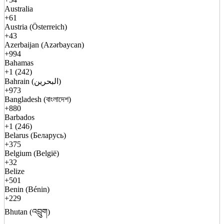
Australia
+61
Austria (Österreich)
+43
Azerbaijan (Azərbaycan)
+994
Bahamas
+1 (242)
Bahrain (البحرين)
+973
Bangladesh (বাংলাদেশ)
+880
Barbados
+1 (246)
Belarus (Беларусь)
+375
Belgium (België)
+32
Belize
+501
Benin (Bénin)
+229
Bhutan (འབྲུག)