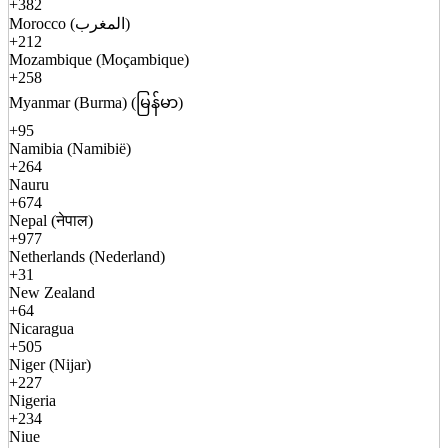
+382
Morocco (المغرب)
+212
Mozambique (Moçambique)
+258
Myanmar (Burma) (မြန်မာ)
+95
Namibia (Namibië)
+264
Nauru
+674
Nepal (नेपाल)
+977
Netherlands (Nederland)
+31
New Zealand
+64
Nicaragua
+505
Niger (Nijar)
+227
Nigeria
+234
Niue