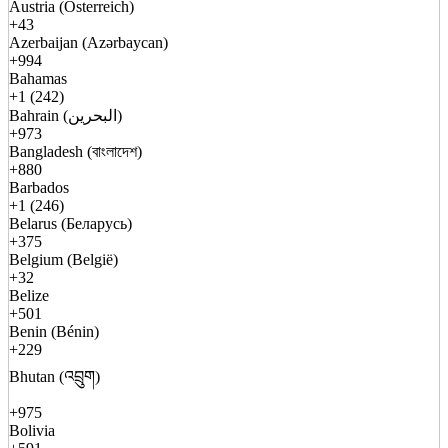
Austria (Österreich)
+43
Azerbaijan (Azərbaycan)
+994
Bahamas
+1 (242)
Bahrain (البحرين)
+973
Bangladesh (বাংলাদেশ)
+880
Barbados
+1 (246)
Belarus (Беларусь)
+375
Belgium (België)
+32
Belize
+501
Benin (Bénin)
+229
Bhutan (འབྲུག)
+975
Bolivia