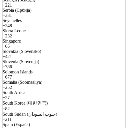
+221
Serbia (Србија)
+381
Seychelles
+248
Sierra Leone
+232
Singapore
+65
Slovakia (Slovensko)
+421
Slovenia (Slovenija)
+386
Solomon Islands
+677
Somalia (Soomaaliya)
+252
South Africa
+27
South Korea (대한민국)
+82
South Sudan (جنوب السودان)
+211
Spain (España)