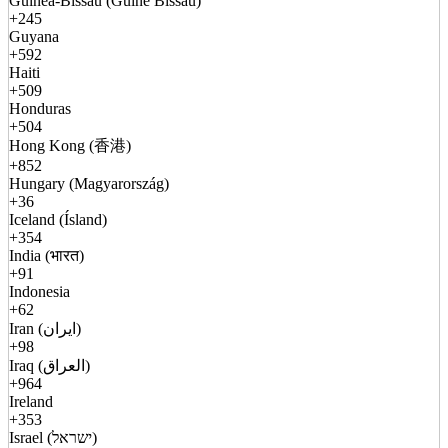
Guinea-Bissau (Guiné Bissau)
+245
Guyana
+592
Haiti
+509
Honduras
+504
Hong Kong (香港)
+852
Hungary (Magyarország)
+36
Iceland (Ísland)
+354
India (भारत)
+91
Indonesia
+62
Iran (ایران)
+98
Iraq (العراق)
+964
Ireland
+353
Israel (ישראל)