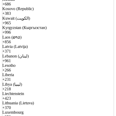
+686
Kosovo (Republic)
+383
Kuwait (الكويت)
+965
Kyrgyzstan (Кыргызстан)
+996
Laos (ລາວ)
+856
Latvia (Latvija)
+371
Lebanon (لبنان)
+961
Lesotho
+266
Liberia
+231
Libya (ليبيا)
+218
Liechtenstein
+423
Lithuania (Lietuva)
+370
Luxembourg