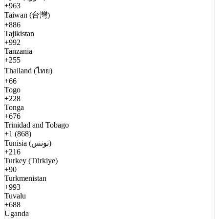
+963
Taiwan (台灣)
+886
Tajikistan
+992
Tanzania
+255
Thailand (ไทย)
+66
Togo
+228
Tonga
+676
Trinidad and Tobago
+1 (868)
Tunisia (تونس)
+216
Turkey (Türkiye)
+90
Turkmenistan
+993
Tuvalu
+688
Uganda