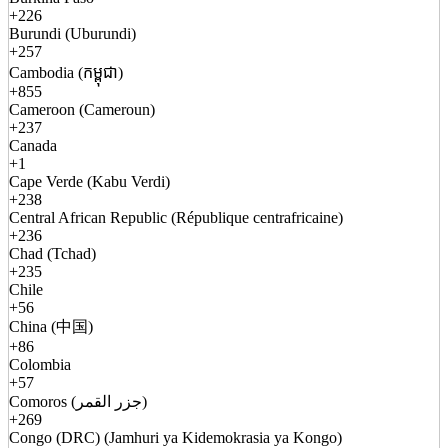
+226
Burundi (Uburundi)
+257
Cambodia (កម្ពុជា)
+855
Cameroon (Cameroun)
+237
Canada
+1
Cape Verde (Kabu Verdi)
+238
Central African Republic (République centrafricaine)
+236
Chad (Tchad)
+235
Chile
+56
China (中国)
+86
Colombia
+57
Comoros (جزر القمر)
+269
Congo (DRC) (Jamhuri ya Kidemokrasia ya Kongo)