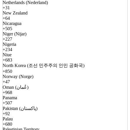
Netherlands (Nederland)
+31
New Zealand
+64
Nicaragua
+505
Niger (Nijar)
+227
Nigeria
+234
Niue
+683
North Korea (조선 민주주의 인민 공화국)
+850
Norway (Norge)
+47
Oman (عُمان)
+968
Panama
+507
Pakistan (پاکستان)
+92
Palau
+680
Palestinian Territory