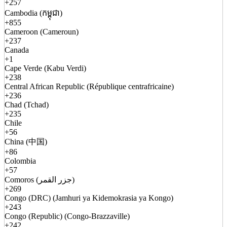
+257
Cambodia (កម្ពុជា)
+855
Cameroon (Cameroun)
+237
Canada
+1
Cape Verde (Kabu Verdi)
+238
Central African Republic (République centrafricaine)
+236
Chad (Tchad)
+235
Chile
+56
China (中国)
+86
Colombia
+57
Comoros (جزر القمر)
+269
Congo (DRC) (Jamhuri ya Kidemokrasia ya Kongo)
+243
Congo (Republic) (Congo-Brazzaville)
+242