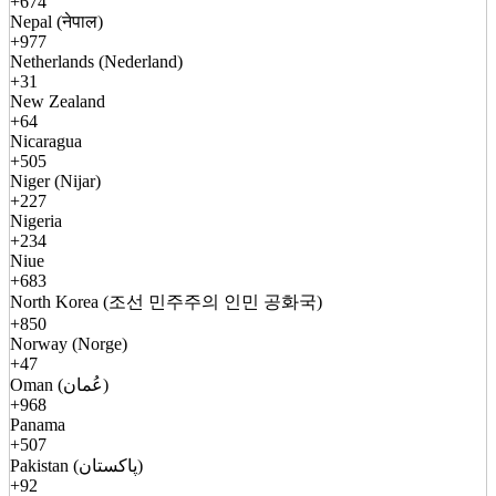
+674
Nepal (नेपाल)
+977
Netherlands (Nederland)
+31
New Zealand
+64
Nicaragua
+505
Niger (Nijar)
+227
Nigeria
+234
Niue
+683
North Korea (조선 민주주의 인민 공화국)
+850
Norway (Norge)
+47
Oman (عُمان)
+968
Panama
+507
Pakistan (پاکستان)
+92