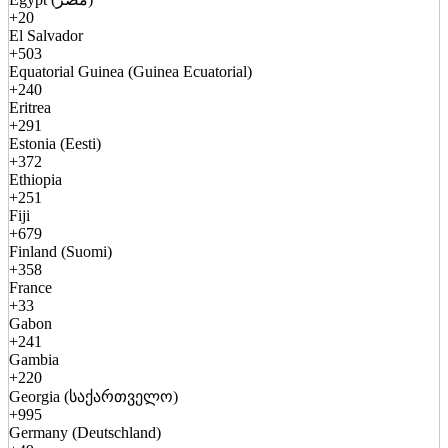
+20
El Salvador
+503
Equatorial Guinea (Guinea Ecuatorial)
+240
Eritrea
+291
Estonia (Eesti)
+372
Ethiopia
+251
Fiji
+679
Finland (Suomi)
+358
France
+33
Gabon
+241
Gambia
+220
Georgia (საქართველო)
+995
Germany (Deutschland)