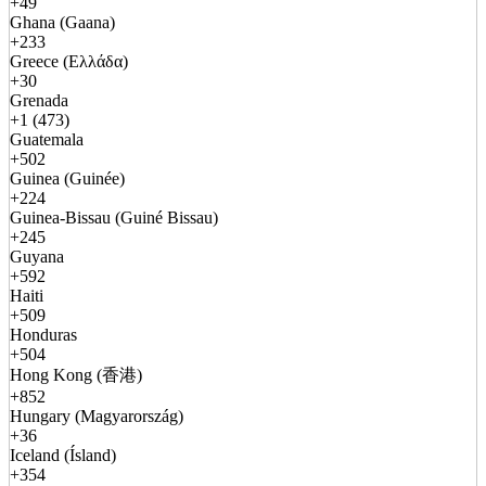
+49
Ghana (Gaana)
+233
Greece (Ελλάδα)
+30
Grenada
+1 (473)
Guatemala
+502
Guinea (Guinée)
+224
Guinea-Bissau (Guiné Bissau)
+245
Guyana
+592
Haiti
+509
Honduras
+504
Hong Kong (香港)
+852
Hungary (Magyarország)
+36
Iceland (Ísland)
+354