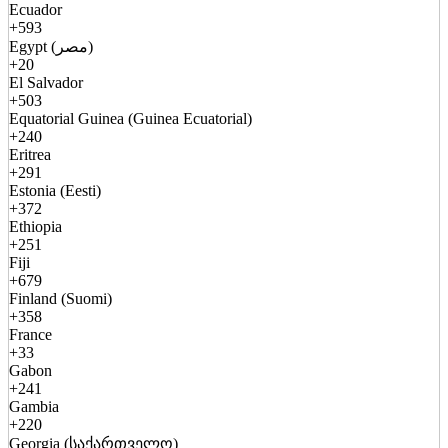
Ecuador
+593
Egypt (مصر)
+20
El Salvador
+503
Equatorial Guinea (Guinea Ecuatorial)
+240
Eritrea
+291
Estonia (Eesti)
+372
Ethiopia
+251
Fiji
+679
Finland (Suomi)
+358
France
+33
Gabon
+241
Gambia
+220
Georgia (საქართველო)