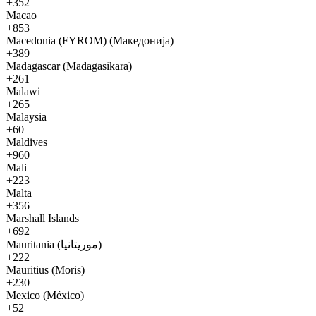
+352
Macao
+853
Macedonia (FYROM) (Македонија)
+389
Madagascar (Madagasikara)
+261
Malawi
+265
Malaysia
+60
Maldives
+960
Mali
+223
Malta
+356
Marshall Islands
+692
Mauritania (موريتانيا)
+222
Mauritius (Moris)
+230
Mexico (México)
+52