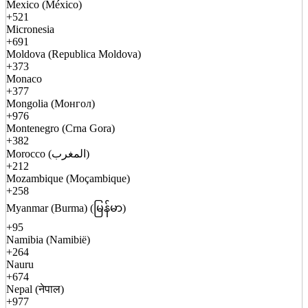
Mexico (México)
+521
Micronesia
+691
Moldova (Republica Moldova)
+373
Monaco
+377
Mongolia (Монгол)
+976
Montenegro (Crna Gora)
+382
Morocco (المغرب)
+212
Mozambique (Moçambique)
+258
Myanmar (Burma) (မြန်မာ)
+95
Namibia (Namibië)
+264
Nauru
+674
Nepal (नेपाल)
+977