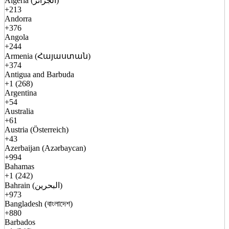
Algeria (الجزائر)
+213
Andorra
+376
Angola
+244
Armenia (Հայաստան)
+374
Antigua and Barbuda
+1 (268)
Argentina
+54
Australia
+61
Austria (Österreich)
+43
Azerbaijan (Azərbaycan)
+994
Bahamas
+1 (242)
Bahrain (البحرين)
+973
Bangladesh (বাংলাদেশ)
+880
Barbados