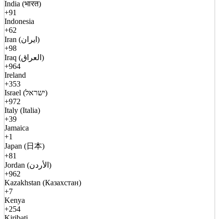
India (भारत)
+91
Indonesia
+62
Iran (ایران)
+98
Iraq (العراق)
+964
Ireland
+353
Israel (ישראל)
+972
Italy (Italia)
+39
Jamaica
+1
Japan (日本)
+81
Jordan (الأردن)
+962
Kazakhstan (Казахстан)
+7
Kenya
+254
Kiribati