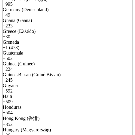
+995
Germany (Deutschland)
+49
Ghana (Gaana)
+233
Greece (Ελλάδα)
+30
Grenada
+1 (473)
Guatemala
+502
Guinea (Guinée)
+224
Guinea-Bissau (Guiné Bissau)
+245
Guyana
+592
Haiti
+509
Honduras
+504
Hong Kong (香港)
+852
Hungary (Magyarország)