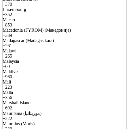
+370
Luxembourg
+352
Macao
+853
Macedonia (FYROM) (Македонија)
+389
Madagascar (Madagasikara)
+261
Malawi
+265
Malaysia
+60
Maldives
+960
Mali
+223
Malta
+356
Marshall Islands
+692
Mauritania (موريتانيا)
+222
Mauritius (Moris)
+230