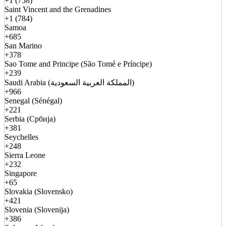
+1 (758)
Saint Vincent and the Grenadines
+1 (784)
Samoa
+685
San Marino
+378
Sao Tome and Principe (São Tomé e Príncipe)
+239
Saudi Arabia (المملكة العربية السعودية)
+966
Senegal (Sénégal)
+221
Serbia (Србија)
+381
Seychelles
+248
Sierra Leone
+232
Singapore
+65
Slovakia (Slovensko)
+421
Slovenia (Slovenija)
+386