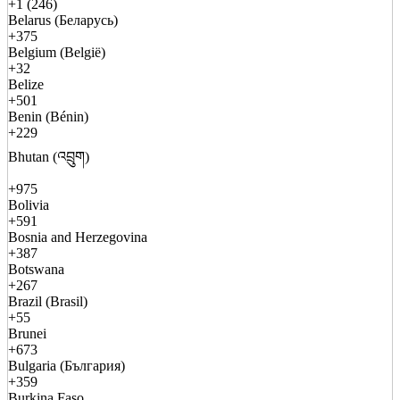
+1 (246)
Belarus (Беларусь)
+375
Belgium (België)
+32
Belize
+501
Benin (Bénin)
+229
Bhutan (འབྲུག)
+975
Bolivia
+591
Bosnia and Herzegovina
+387
Botswana
+267
Brazil (Brasil)
+55
Brunei
+673
Bulgaria (България)
+359
Burkina Faso