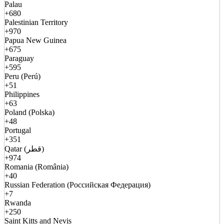
Palau
+680
Palestinian Territory
+970
Papua New Guinea
+675
Paraguay
+595
Peru (Perú)
+51
Philippines
+63
Poland (Polska)
+48
Portugal
+351
Qatar (قطر)
+974
Romania (România)
+40
Russian Federation (Российская Федерация)
+7
Rwanda
+250
Saint Kitts and Nevis