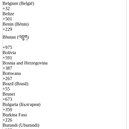
Belgium (België)
+32
Belize
+501
Benin (Bénin)
+229
Bhutan (འབྲུག)
+975
Bolivia
+591
Bosnia and Herzegovina
+387
Botswana
+267
Brazil (Brasil)
+55
Brunei
+673
Bulgaria (България)
+359
Burkina Faso
+226
Burundi (Uburundi)