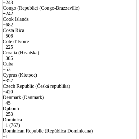
+243
Congo (Republic) (Congo-Brazzaville)
+242
Cook Islands
+682
Costa Rica
+506
Cote d’Ivoire
+225
Croatia (Hrvatska)
+385
Cuba
+53
Cyprus (Κύπρος)
+357
Czech Republic (Česká republika)
+420
Denmark (Danmark)
+45
Djibouti
+253
Dominica
+1 (767)
Dominican Republic (República Dominicana)
+1