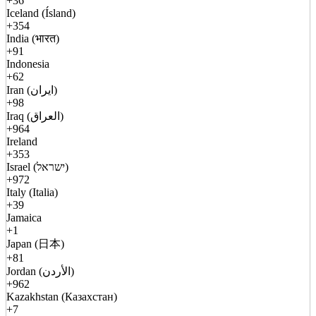
+36
Iceland (Ísland)
+354
India (भारत)
+91
Indonesia
+62
Iran (ایران)
+98
Iraq (العراق)
+964
Ireland
+353
Israel (ישראל)
+972
Italy (Italia)
+39
Jamaica
+1
Japan (日本)
+81
Jordan (الأردن)
+962
Kazakhstan (Казахстан)
+7