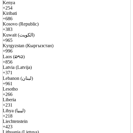
Kenya
+254
Kiribati
+686
Kosovo (Republic)
+383
Kuwait (الكويت)
+965
Kyrgyzstan (Кыргызстан)
+996
Laos (ລາວ)
+856
Latvia (Latvija)
+371
Lebanon (لبنان)
+961
Lesotho
+266
Liberia
+231
Libya (ليبيا)
+218
Liechtenstein
+423
Lithuania (Lietuva)