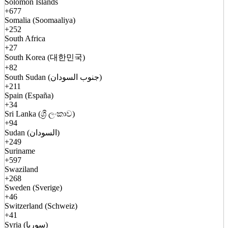
Solomon Islands
+677
Somalia (Soomaaliya)
+252
South Africa
+27
South Korea (대한민국)
+82
South Sudan (جنوب السودان)
+211
Spain (España)
+34
Sri Lanka (ශ්‍රී ලංකාව)
+94
Sudan (السودان)
+249
Suriname
+597
Swaziland
+268
Sweden (Sverige)
+46
Switzerland (Schweiz)
+41
Syria (سوريا)