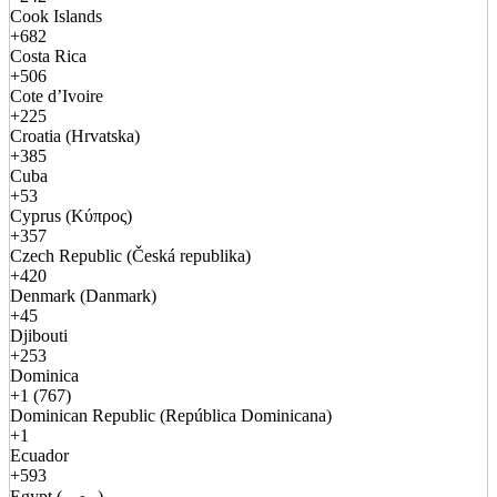
Cook Islands
+682
Costa Rica
+506
Cote d’Ivoire
+225
Croatia (Hrvatska)
+385
Cuba
+53
Cyprus (Κύπρος)
+357
Czech Republic (Česká republika)
+420
Denmark (Danmark)
+45
Djibouti
+253
Dominica
+1 (767)
Dominican Republic (República Dominicana)
+1
Ecuador
+593
Egypt (مصر)