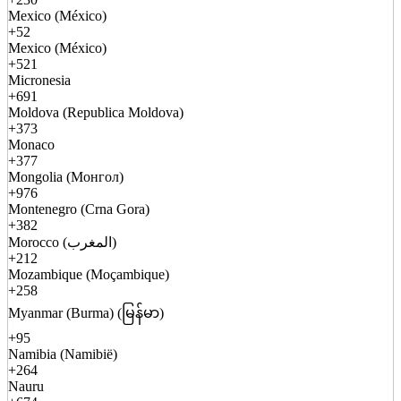
Mexico (México)
+52
Mexico (México)
+521
Micronesia
+691
Moldova (Republica Moldova)
+373
Monaco
+377
Mongolia (Монгол)
+976
Montenegro (Crna Gora)
+382
Morocco (المغرب)
+212
Mozambique (Moçambique)
+258
Myanmar (Burma) (မြန်မာ)
+95
Namibia (Namibië)
+264
Nauru