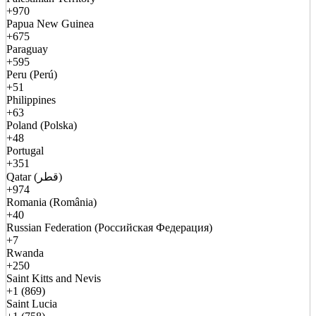
+970
Papua New Guinea
+675
Paraguay
+595
Peru (Perú)
+51
Philippines
+63
Poland (Polska)
+48
Portugal
+351
Qatar (قطر)
+974
Romania (România)
+40
Russian Federation (Российская Федерация)
+7
Rwanda
+250
Saint Kitts and Nevis
+1 (869)
Saint Lucia