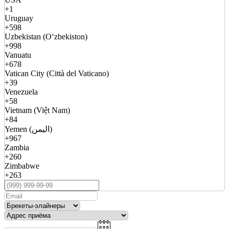
+1
Uruguay
+598
Uzbekistan (Oʻzbekiston)
+998
Vanuatu
+678
Vatican City (Città del Vaticano)
+39
Venezuela
+58
Vietnam (Việt Nam)
+84
Yemen (اليمن)
+967
Zambia
+260
Zimbabwe
+263