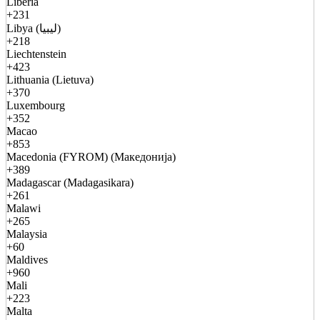
Liberia
+231
Libya (ليبيا)
+218
Liechtenstein
+423
Lithuania (Lietuva)
+370
Luxembourg
+352
Macao
+853
Macedonia (FYROM) (Македонија)
+389
Madagascar (Madagasikara)
+261
Malawi
+265
Malaysia
+60
Maldives
+960
Mali
+223
Malta