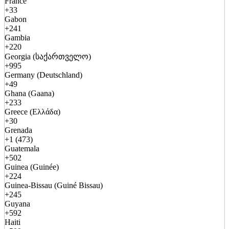
France
+33
Gabon
+241
Gambia
+220
Georgia (საქართველო)
+995
Germany (Deutschland)
+49
Ghana (Gaana)
+233
Greece (Ελλάδα)
+30
Grenada
+1 (473)
Guatemala
+502
Guinea (Guinée)
+224
Guinea-Bissau (Guiné Bissau)
+245
Guyana
+592
Haiti