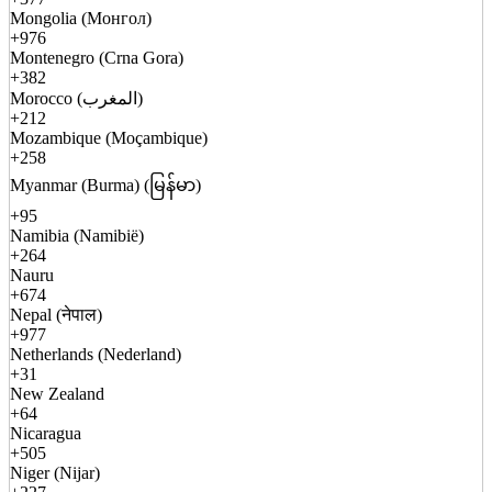
Mongolia (Монгол)
+976
Montenegro (Crna Gora)
+382
Morocco (المغرب)
+212
Mozambique (Moçambique)
+258
Myanmar (Burma) (မြန်မာ)
+95
Namibia (Namibië)
+264
Nauru
+674
Nepal (नेपाल)
+977
Netherlands (Nederland)
+31
New Zealand
+64
Nicaragua
+505
Niger (Nijar)