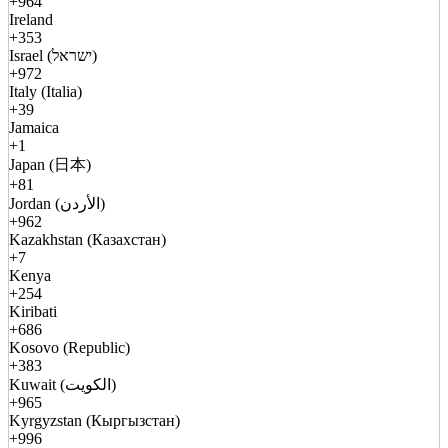
+964
Ireland
+353
Israel (ישראל)
+972
Italy (Italia)
+39
Jamaica
+1
Japan (日本)
+81
Jordan (الأردن)
+962
Kazakhstan (Казахстан)
+7
Kenya
+254
Kiribati
+686
Kosovo (Republic)
+383
Kuwait (الكويت)
+965
Kyrgyzstan (Кыргызстан)
+996