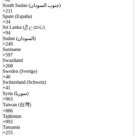
South Sudan (جنوب السودان)
+211
Spain (España)
+34
Sri Lanka (ශ්‍රී ලංකාව)
+94
Sudan (السودان)
+249
Suriname
+597
Swaziland
+268
Sweden (Sverige)
+46
Switzerland (Schweiz)
+41
Syria (سوريا)
+963
Taiwan (台灣)
+886
Tajikistan
+992
Tanzania
+255