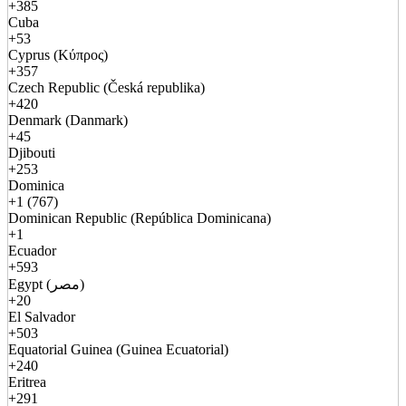
+385
Cuba
+53
Cyprus (Κύπρος)
+357
Czech Republic (Česká republika)
+420
Denmark (Danmark)
+45
Djibouti
+253
Dominica
+1 (767)
Dominican Republic (República Dominicana)
+1
Ecuador
+593
Egypt (مصر)
+20
El Salvador
+503
Equatorial Guinea (Guinea Ecuatorial)
+240
Eritrea
+291