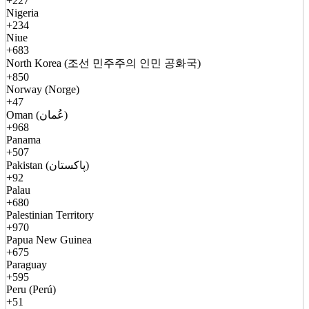
+227
Nigeria
+234
Niue
+683
North Korea (조선 민주주의 인민 공화국)
+850
Norway (Norge)
+47
Oman (عُمان)
+968
Panama
+507
Pakistan (پاکستان)
+92
Palau
+680
Palestinian Territory
+970
Papua New Guinea
+675
Paraguay
+595
Peru (Perú)
+51