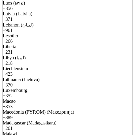
Laos (ລາວ)
+856
Latvia (Latvija)
+371
Lebanon (لبنان)
+961
Lesotho
+266
Liberia
+231
Libya (ليبيا)
+218
Liechtenstein
+423
Lithuania (Lietuva)
+370
Luxembourg
+352
Macao
+853
Macedonia (FYROM) (Македонија)
+389
Madagascar (Madagasikara)
+261
Malawi