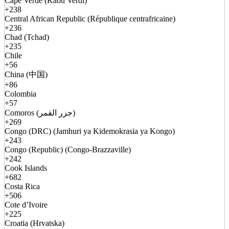
Cape Verde (Kabu Verdi)
+238
Central African Republic (République centrafricaine)
+236
Chad (Tchad)
+235
Chile
+56
China (中国)
+86
Colombia
+57
Comoros (جزر القمر)
+269
Congo (DRC) (Jamhuri ya Kidemokrasia ya Kongo)
+243
Congo (Republic) (Congo-Brazzaville)
+242
Cook Islands
+682
Costa Rica
+506
Cote d’Ivoire
+225
Croatia (Hrvatska)