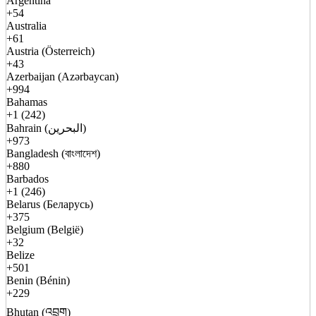
Argentina
+54
Australia
+61
Austria (Österreich)
+43
Azerbaijan (Azərbaycan)
+994
Bahamas
+1 (242)
Bahrain (البحرين)
+973
Bangladesh (বাংলাদেশ)
+880
Barbados
+1 (246)
Belarus (Беларусь)
+375
Belgium (België)
+32
Belize
+501
Benin (Bénin)
+229
Bhutan (འབྲུག)