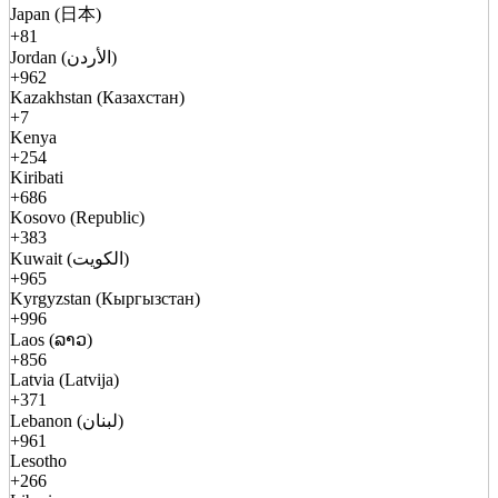
Japan (日本)
+81
Jordan (الأردن)
+962
Kazakhstan (Казахстан)
+7
Kenya
+254
Kiribati
+686
Kosovo (Republic)
+383
Kuwait (الكويت)
+965
Kyrgyzstan (Кыргызстан)
+996
Laos (ລາວ)
+856
Latvia (Latvija)
+371
Lebanon (لبنان)
+961
Lesotho
+266