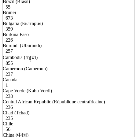
Brazil (Brasil)
+55
Brunei
+673
Bulgaria (България)
+359
Burkina Faso
+226
Burundi (Uburundi)
+257
Cambodia (កម្ពុជា)
+855
Cameroon (Cameroun)
+237
Canada
+1
Cape Verde (Kabu Verdi)
+238
Central African Republic (République centrafricaine)
+236
Chad (Tchad)
+235
Chile
+56
China (中国)