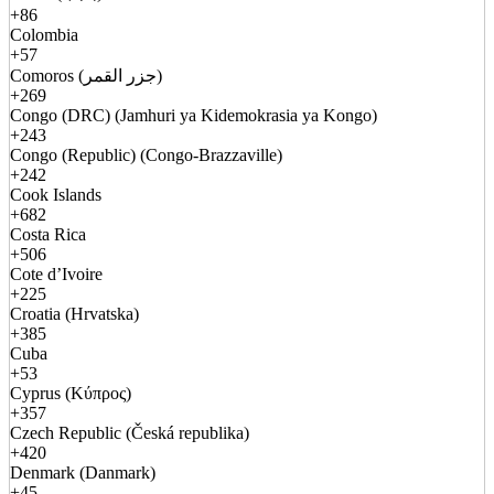
+86
Colombia
+57
Comoros (جزر القمر)
+269
Congo (DRC) (Jamhuri ya Kidemokrasia ya Kongo)
+243
Congo (Republic) (Congo-Brazzaville)
+242
Cook Islands
+682
Costa Rica
+506
Cote d’Ivoire
+225
Croatia (Hrvatska)
+385
Cuba
+53
Cyprus (Κύπρος)
+357
Czech Republic (Česká republika)
+420
Denmark (Danmark)
+45