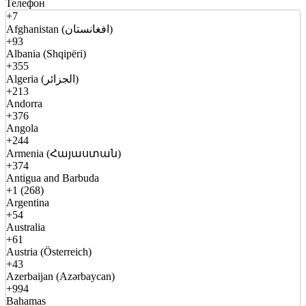
Телефон
+7
Afghanistan (افغانستان)
+93
Albania (Shqipëri)
+355
Algeria (الجزائر)
+213
Andorra
+376
Angola
+244
Armenia (Հայաստան)
+374
Antigua and Barbuda
+1 (268)
Argentina
+54
Australia
+61
Austria (Österreich)
+43
Azerbaijan (Azərbaycan)
+994
Bahamas