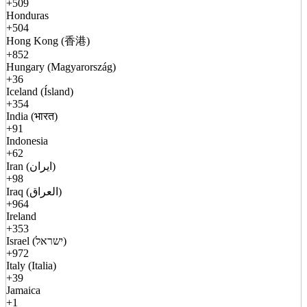
+509
Honduras
+504
Hong Kong (香港)
+852
Hungary (Magyarország)
+36
Iceland (Ísland)
+354
India (भारत)
+91
Indonesia
+62
Iran (ایران)
+98
Iraq (العراق)
+964
Ireland
+353
Israel (ישראל)
+972
Italy (Italia)
+39
Jamaica
+1