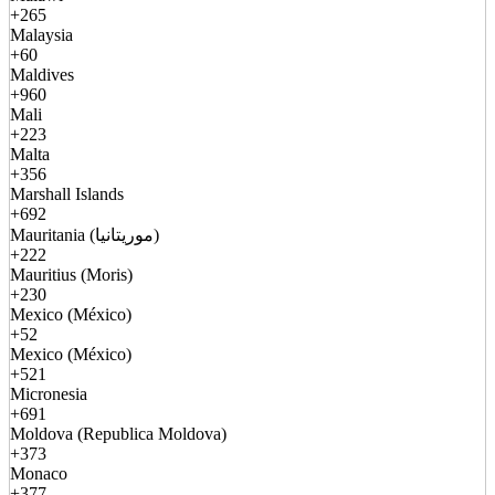
+265
Malaysia
+60
Maldives
+960
Mali
+223
Malta
+356
Marshall Islands
+692
Mauritania (موريتانيا)
+222
Mauritius (Moris)
+230
Mexico (México)
+52
Mexico (México)
+521
Micronesia
+691
Moldova (Republica Moldova)
+373
Monaco
+377