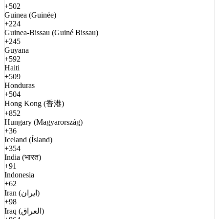
+502
Guinea (Guinée)
+224
Guinea-Bissau (Guiné Bissau)
+245
Guyana
+592
Haiti
+509
Honduras
+504
Hong Kong (香港)
+852
Hungary (Magyarország)
+36
Iceland (Ísland)
+354
India (भारत)
+91
Indonesia
+62
Iran (ایران)
+98
Iraq (العراق)