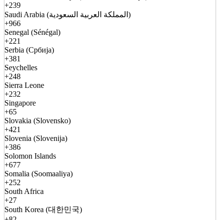
+239
Saudi Arabia (المملكة العربية السعودية)
+966
Senegal (Sénégal)
+221
Serbia (Србија)
+381
Seychelles
+248
Sierra Leone
+232
Singapore
+65
Slovakia (Slovensko)
+421
Slovenia (Slovenija)
+386
Solomon Islands
+677
Somalia (Soomaaliya)
+252
South Africa
+27
South Korea (대한민국)
+82