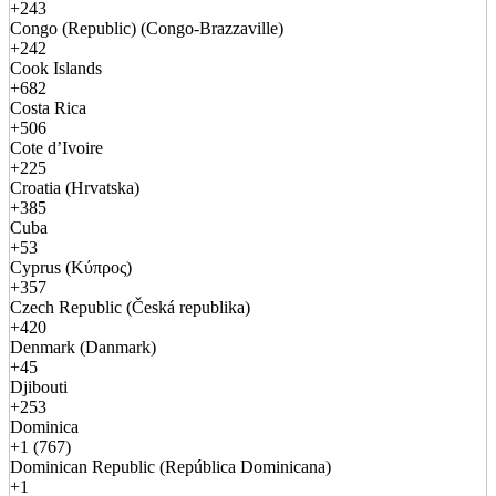
+243
Congo (Republic) (Congo-Brazzaville)
+242
Cook Islands
+682
Costa Rica
+506
Cote d’Ivoire
+225
Croatia (Hrvatska)
+385
Cuba
+53
Cyprus (Κύπρος)
+357
Czech Republic (Česká republika)
+420
Denmark (Danmark)
+45
Djibouti
+253
Dominica
+1 (767)
Dominican Republic (República Dominicana)
+1