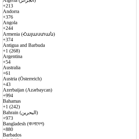
Algeria (الجزائر)
+213
Andorra
+376
Angola
+244
Armenia (Հայաստան)
+374
Antigua and Barbuda
+1 (268)
Argentina
+54
Australia
+61
Austria (Österreich)
+43
Azerbaijan (Azərbaycan)
+994
Bahamas
+1 (242)
Bahrain (البحرين)
+973
Bangladesh (বাংলাদেশ)
+880
Barbados