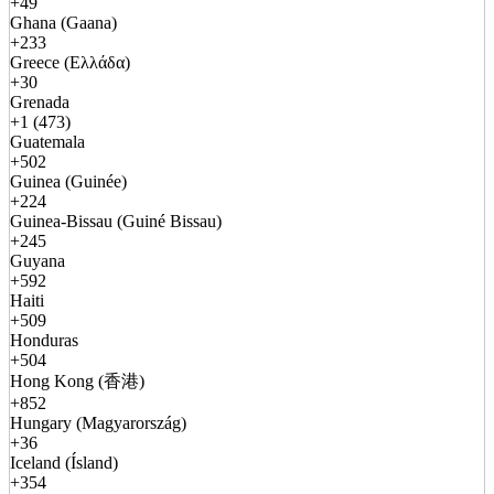
+49
Ghana (Gaana)
+233
Greece (Ελλάδα)
+30
Grenada
+1 (473)
Guatemala
+502
Guinea (Guinée)
+224
Guinea-Bissau (Guiné Bissau)
+245
Guyana
+592
Haiti
+509
Honduras
+504
Hong Kong (香港)
+852
Hungary (Magyarország)
+36
Iceland (Ísland)
+354