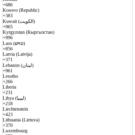
+686
Kosovo (Republic)
+383
Kuwait (الكويت)
+965
Kyrgyzstan (Кыргызстан)
+996
Laos (ລາວ)
+856
Latvia (Latvija)
+371
Lebanon (لبنان)
+961
Lesotho
+266
Liberia
+231
Libya (ليبيا)
+218
Liechtenstein
+423
Lithuania (Lietuva)
+370
Luxembourg