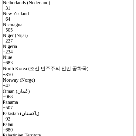
Netherlands (Nederland)
+31
New Zealand
+64
Nicaragua
+505
Niger (Nijar)
+227
Nigeria
+234
Niue
+683
North Korea (조선 민주주의 인민 공화국)
+850
Norway (Norge)
+47
Oman (عُمان)
+968
Panama
+507
Pakistan (پاکستان)
+92
Palau
+680
Palestinian Territory