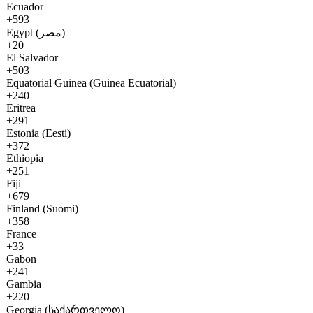
Ecuador
+593
Egypt (مصر)
+20
El Salvador
+503
Equatorial Guinea (Guinea Ecuatorial)
+240
Eritrea
+291
Estonia (Eesti)
+372
Ethiopia
+251
Fiji
+679
Finland (Suomi)
+358
France
+33
Gabon
+241
Gambia
+220
Georgia (საქართველო)