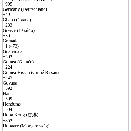
+995
Germany (Deutschland)
+49
Ghana (Gaana)
+233
Greece (Ελλάδα)
+30
Grenada
+1 (473)
Guatemala
+502
Guinea (Guinée)
+224
Guinea-Bissau (Guiné Bissau)
+245
Guyana
+592
Haiti
+509
Honduras
+504
Hong Kong (香港)
+852
Hungary (Magyarország)