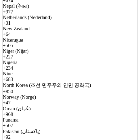
+674
Nepal (नेपाल)
+977
Netherlands (Nederland)
+31
New Zealand
+64
Nicaragua
+505
Niger (Nijar)
+227
Nigeria
+234
Niue
+683
North Korea (조선 민주주의 인민 공화국)
+850
Norway (Norge)
+47
Oman (عُمان)
+968
Panama
+507
Pakistan (پاکستان)
+92