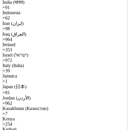
India (भारत)
+91
Indonesia
+62
Iran (ایران)
+98
Iraq (العراق)
+964
Ireland
+353
Israel (ישראל)
+972
Italy (Italia)
+39
Jamaica
+1
Japan (日本)
+81
Jordan (الأردن)
+962
Kazakhstan (Казахстан)
+7
Kenya
+254
Kiribati