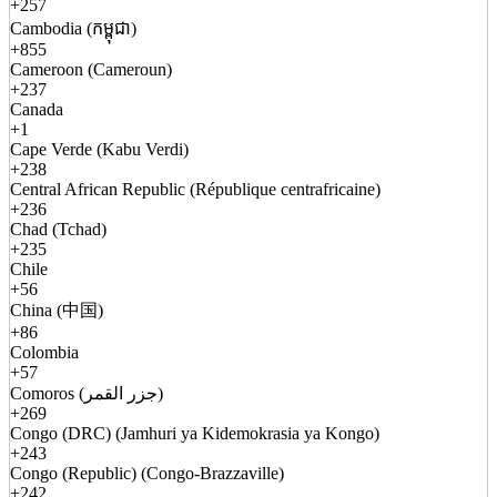
+257
Cambodia (កម្ពុជា)
+855
Cameroon (Cameroun)
+237
Canada
+1
Cape Verde (Kabu Verdi)
+238
Central African Republic (République centrafricaine)
+236
Chad (Tchad)
+235
Chile
+56
China (中国)
+86
Colombia
+57
Comoros (جزر القمر)
+269
Congo (DRC) (Jamhuri ya Kidemokrasia ya Kongo)
+243
Congo (Republic) (Congo-Brazzaville)
+242