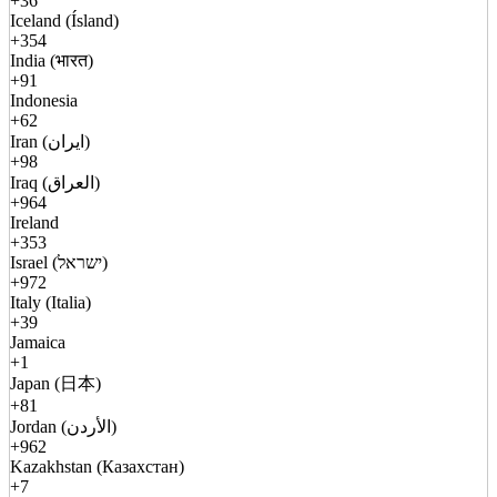
+36
Iceland (Ísland)
+354
India (भारत)
+91
Indonesia
+62
Iran (ایران)
+98
Iraq (العراق)
+964
Ireland
+353
Israel (ישראל)
+972
Italy (Italia)
+39
Jamaica
+1
Japan (日本)
+81
Jordan (الأردن)
+962
Kazakhstan (Казахстан)
+7