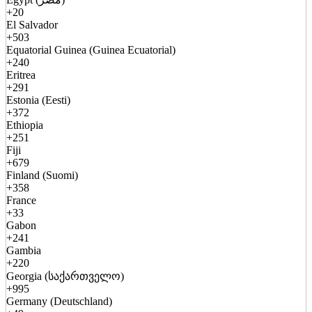
+20
El Salvador
+503
Equatorial Guinea (Guinea Ecuatorial)
+240
Eritrea
+291
Estonia (Eesti)
+372
Ethiopia
+251
Fiji
+679
Finland (Suomi)
+358
France
+33
Gabon
+241
Gambia
+220
Georgia (საქართველო)
+995
Germany (Deutschland)