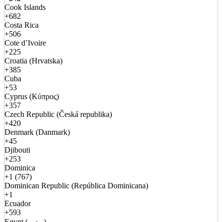
Cook Islands
+682
Costa Rica
+506
Cote d’Ivoire
+225
Croatia (Hrvatska)
+385
Cuba
+53
Cyprus (Κύπρος)
+357
Czech Republic (Česká republika)
+420
Denmark (Danmark)
+45
Djibouti
+253
Dominica
+1 (767)
Dominican Republic (República Dominicana)
+1
Ecuador
+593
Egypt (مصر)