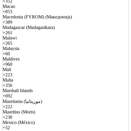
+352
Macao
+853
Macedonia (FYROM) (Македонија)
+389
Madagascar (Madagasikara)
+261
Malawi
+265
Malaysia
+60
Maldives
+960
Mali
+223
Malta
+356
Marshall Islands
+692
Mauritania (موريتانيا)
+222
Mauritius (Moris)
+230
Mexico (México)
+52