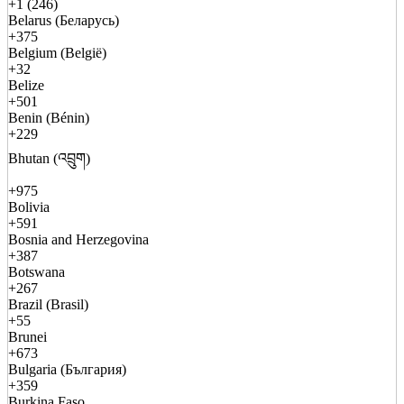
+1 (246)
Belarus (Беларусь)
+375
Belgium (België)
+32
Belize
+501
Benin (Bénin)
+229
Bhutan (འབྲུག)
+975
Bolivia
+591
Bosnia and Herzegovina
+387
Botswana
+267
Brazil (Brasil)
+55
Brunei
+673
Bulgaria (България)
+359
Burkina Faso