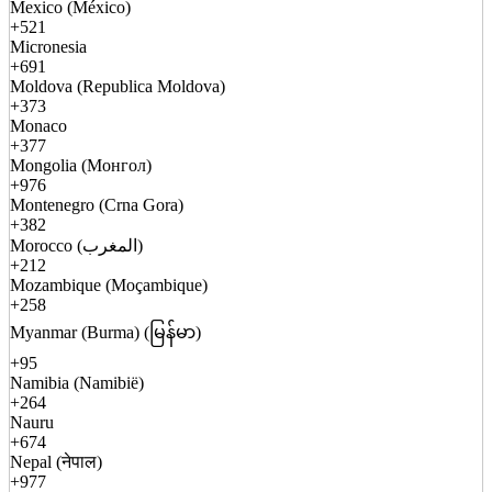
Mexico (México)
+521
Micronesia
+691
Moldova (Republica Moldova)
+373
Monaco
+377
Mongolia (Монгол)
+976
Montenegro (Crna Gora)
+382
Morocco (المغرب)
+212
Mozambique (Moçambique)
+258
Myanmar (Burma) (မြန်မာ)
+95
Namibia (Namibië)
+264
Nauru
+674
Nepal (नेपाल)
+977