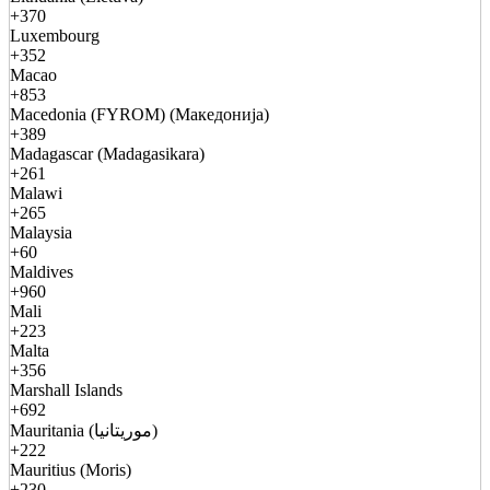
+370
Luxembourg
+352
Macao
+853
Macedonia (FYROM) (Македонија)
+389
Madagascar (Madagasikara)
+261
Malawi
+265
Malaysia
+60
Maldives
+960
Mali
+223
Malta
+356
Marshall Islands
+692
Mauritania (موريتانيا)
+222
Mauritius (Moris)
+230