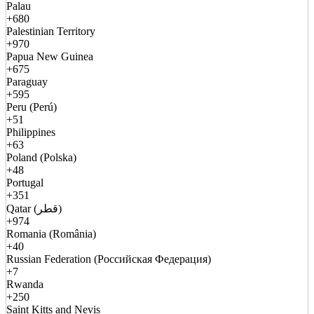
Palau
+680
Palestinian Territory
+970
Papua New Guinea
+675
Paraguay
+595
Peru (Perú)
+51
Philippines
+63
Poland (Polska)
+48
Portugal
+351
Qatar (قطر)
+974
Romania (România)
+40
Russian Federation (Российская Федерация)
+7
Rwanda
+250
Saint Kitts and Nevis