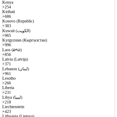
Kenya
+254
Kiribati
+686
Kosovo (Republic)
+383
Kuwait (الكويت)
+965
Kyrgyzstan (Кыргызстан)
+996
Laos (ລາວ)
+856
Latvia (Latvija)
+371
Lebanon (لبنان)
+961
Lesotho
+266
Liberia
+231
Libya (ليبيا)
+218
Liechtenstein
+423
Lithuania (Lietuva)