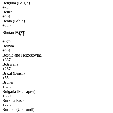
Belgium (België)
+32
Belize
+501
Benin (Bénin)
+229
Bhutan (འབྲུག)
+975
Bolivia
+591
Bosnia and Herzegovina
+387
Botswana
+267
Brazil (Brasil)
+55
Brunei
+673
Bulgaria (България)
+359
Burkina Faso
+226
Burundi (Uburundi)