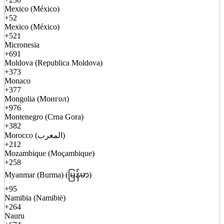
Mexico (México)
+52
Mexico (México)
+521
Micronesia
+691
Moldova (Republica Moldova)
+373
Monaco
+377
Mongolia (Монгол)
+976
Montenegro (Crna Gora)
+382
Morocco (المغرب)
+212
Mozambique (Moçambique)
+258
Myanmar (Burma) (မြန်မာ)
+95
Namibia (Namibië)
+264
Nauru