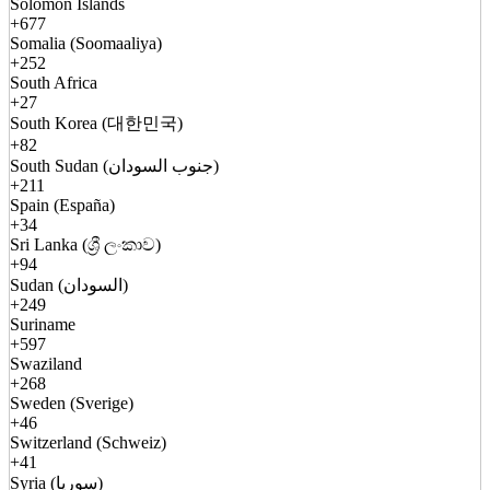
Solomon Islands
+677
Somalia (Soomaaliya)
+252
South Africa
+27
South Korea (대한민국)
+82
South Sudan (جنوب السودان)
+211
Spain (España)
+34
Sri Lanka (ශ්‍රී ලංකාව)
+94
Sudan (السودان)
+249
Suriname
+597
Swaziland
+268
Sweden (Sverige)
+46
Switzerland (Schweiz)
+41
Syria (سوريا)