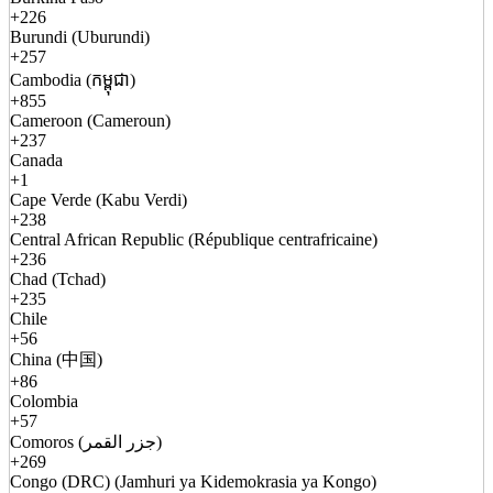
+226
Burundi (Uburundi)
+257
Cambodia (កម្ពុជា)
+855
Cameroon (Cameroun)
+237
Canada
+1
Cape Verde (Kabu Verdi)
+238
Central African Republic (République centrafricaine)
+236
Chad (Tchad)
+235
Chile
+56
China (中国)
+86
Colombia
+57
Comoros (جزر القمر)
+269
Congo (DRC) (Jamhuri ya Kidemokrasia ya Kongo)