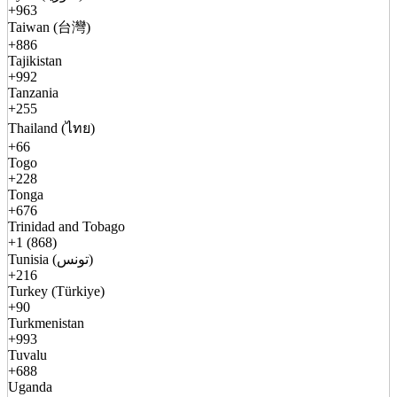
+963
Taiwan (台灣)
+886
Tajikistan
+992
Tanzania
+255
Thailand (ไทย)
+66
Togo
+228
Tonga
+676
Trinidad and Tobago
+1 (868)
Tunisia (تونس)
+216
Turkey (Türkiye)
+90
Turkmenistan
+993
Tuvalu
+688
Uganda