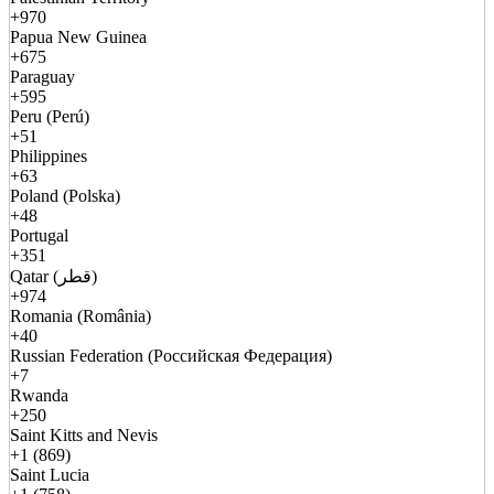
+970
Papua New Guinea
+675
Paraguay
+595
Peru (Perú)
+51
Philippines
+63
Poland (Polska)
+48
Portugal
+351
Qatar (قطر)
+974
Romania (România)
+40
Russian Federation (Российская Федерация)
+7
Rwanda
+250
Saint Kitts and Nevis
+1 (869)
Saint Lucia