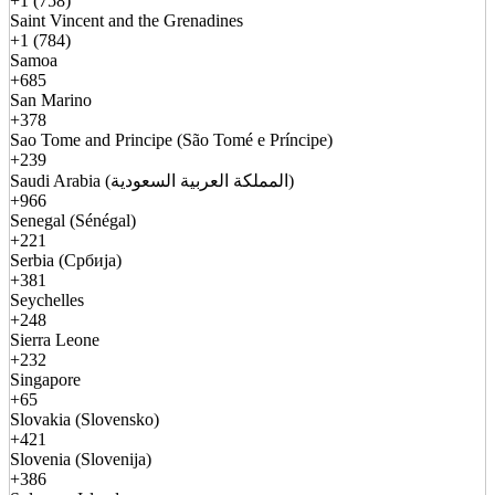
+1 (758)
Saint Vincent and the Grenadines
+1 (784)
Samoa
+685
San Marino
+378
Sao Tome and Principe (São Tomé e Príncipe)
+239
Saudi Arabia (المملكة العربية السعودية)
+966
Senegal (Sénégal)
+221
Serbia (Србија)
+381
Seychelles
+248
Sierra Leone
+232
Singapore
+65
Slovakia (Slovensko)
+421
Slovenia (Slovenija)
+386