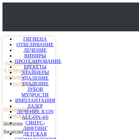
ГИГИЕНА
ОТБЕЛИВАНИЕ
ЛЕЧЕНИЕ
ВИНИРЫ
ПРОТЕЗИРОВАНИЕ
УСЛУГИ И ЦЕНЫ
БРЕКЕТЫ
О КЛИНИКЕ
ЭЛАЙНЕРЫ
ОТЗЫВЫ
УДАЛЕНИЕ
УДАЛЕНИЕ
КОНТАКТЫ
ЗУБОВ
МУДРОСТИ
ИМПЛАНТАЦИЯ
ЛАЗЕР
СПЕЦИАЛИСТЫ
ЛЕЧЕНИЕ ICON
ПРАЙС-ЛИСТ
ALL-ON-4/6
СИНУС-
Шолохова
ЛИФТИНГ
Висаитова
ДЕТСКАЯ