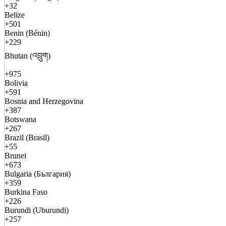
+32
Belize
+501
Benin (Bénin)
+229
Bhutan (འབྲུག)
+975
Bolivia
+591
Bosnia and Herzegovina
+387
Botswana
+267
Brazil (Brasil)
+55
Brunei
+673
Bulgaria (България)
+359
Burkina Faso
+226
Burundi (Uburundi)
+257