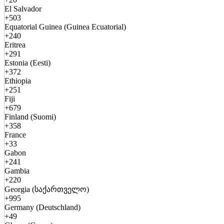
El Salvador
+503
Equatorial Guinea (Guinea Ecuatorial)
+240
Eritrea
+291
Estonia (Eesti)
+372
Ethiopia
+251
Fiji
+679
Finland (Suomi)
+358
France
+33
Gabon
+241
Gambia
+220
Georgia (საქართველო)
+995
Germany (Deutschland)
+49