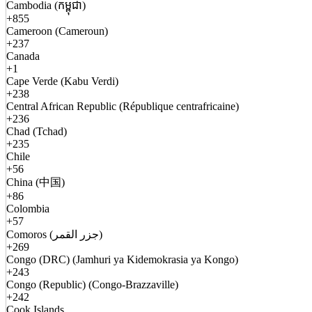
Cambodia (កម្ពុជា)
+855
Cameroon (Cameroun)
+237
Canada
+1
Cape Verde (Kabu Verdi)
+238
Central African Republic (République centrafricaine)
+236
Chad (Tchad)
+235
Chile
+56
China (中国)
+86
Colombia
+57
Comoros (جزر القمر)
+269
Congo (DRC) (Jamhuri ya Kidemokrasia ya Kongo)
+243
Congo (Republic) (Congo-Brazzaville)
+242
Cook Islands