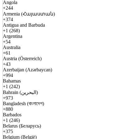
Angola
+244
Armenia (Հայաստան)
+374
Antigua and Barbuda
+1 (268)
Argentina
+54
Australia
+61
Austria (Österreich)
+43
Azerbaijan (Azərbaycan)
+994
Bahamas
+1 (242)
Bahrain (البحرين)
+973
Bangladesh (বাংলাদেশ)
+880
Barbados
+1 (246)
Belarus (Беларусь)
+375
Belgium (België)