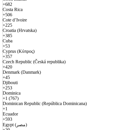
+682
Costa Rica
+506
Cote d’Ivoire
+225
Croatia (Hrvatska)
+385
Cuba
+53
Cyprus (Κύπρος)
+357
Czech Republic (Česká republika)
+420
Denmark (Danmark)
+45
Djibouti
+253
Dominica
+1 (767)
Dominican Republic (República Dominicana)
+1
Ecuador
+593
Egypt (مصر)
+20