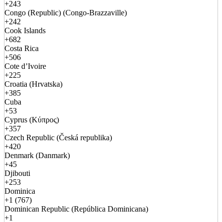
+243
Congo (Republic) (Congo-Brazzaville)
+242
Cook Islands
+682
Costa Rica
+506
Cote d’Ivoire
+225
Croatia (Hrvatska)
+385
Cuba
+53
Cyprus (Κύπρος)
+357
Czech Republic (Česká republika)
+420
Denmark (Danmark)
+45
Djibouti
+253
Dominica
+1 (767)
Dominican Republic (República Dominicana)
+1