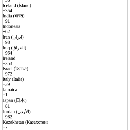
+36
Iceland (Ísland)
+354
India (भारत)
+91
Indonesia
+62
Iran (ایران)
+98
Iraq (العراق)
+964
Ireland
+353
Israel (ישראל)
+972
Italy (Italia)
+39
Jamaica
+1
Japan (日本)
+81
Jordan (الأردن)
+962
Kazakhstan (Казахстан)
+7