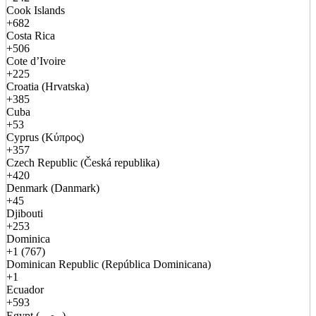
Cook Islands
+682
Costa Rica
+506
Cote d’Ivoire
+225
Croatia (Hrvatska)
+385
Cuba
+53
Cyprus (Κύπρος)
+357
Czech Republic (Česká republika)
+420
Denmark (Danmark)
+45
Djibouti
+253
Dominica
+1 (767)
Dominican Republic (República Dominicana)
+1
Ecuador
+593
Egypt (مصر)