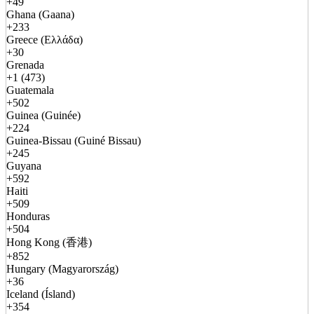
+49
Ghana (Gaana)
+233
Greece (Ελλάδα)
+30
Grenada
+1 (473)
Guatemala
+502
Guinea (Guinée)
+224
Guinea-Bissau (Guiné Bissau)
+245
Guyana
+592
Haiti
+509
Honduras
+504
Hong Kong (香港)
+852
Hungary (Magyarország)
+36
Iceland (Ísland)
+354