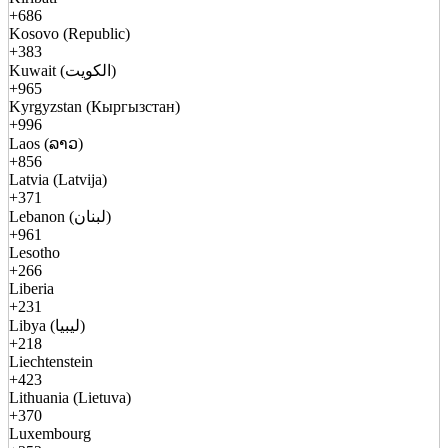
+686
Kosovo (Republic)
+383
Kuwait (الكويت)
+965
Kyrgyzstan (Кыргызстан)
+996
Laos (ລາວ)
+856
Latvia (Latvija)
+371
Lebanon (لبنان)
+961
Lesotho
+266
Liberia
+231
Libya (ليبيا)
+218
Liechtenstein
+423
Lithuania (Lietuva)
+370
Luxembourg