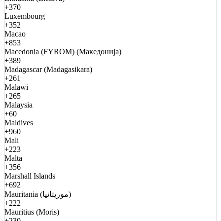
+370
Luxembourg
+352
Macao
+853
Macedonia (FYROM) (Македонија)
+389
Madagascar (Madagasikara)
+261
Malawi
+265
Malaysia
+60
Maldives
+960
Mali
+223
Malta
+356
Marshall Islands
+692
Mauritania (موريتانيا)
+222
Mauritius (Moris)
+230