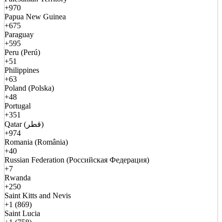
+970
Papua New Guinea
+675
Paraguay
+595
Peru (Perú)
+51
Philippines
+63
Poland (Polska)
+48
Portugal
+351
Qatar (قطر)
+974
Romania (România)
+40
Russian Federation (Российская Федерация)
+7
Rwanda
+250
Saint Kitts and Nevis
+1 (869)
Saint Lucia