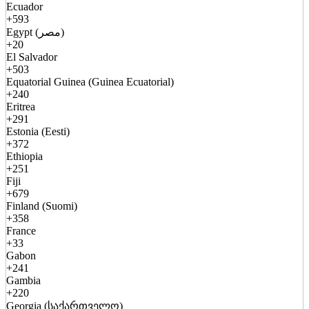
Ecuador
+593
Egypt (مصر)
+20
El Salvador
+503
Equatorial Guinea (Guinea Ecuatorial)
+240
Eritrea
+291
Estonia (Eesti)
+372
Ethiopia
+251
Fiji
+679
Finland (Suomi)
+358
France
+33
Gabon
+241
Gambia
+220
Georgia (საქართველო)