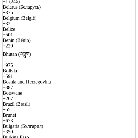
+1 (246)
Belarus (Беларусь)
+375
Belgium (België)
+32
Belize
+501
Benin (Bénin)
+229
Bhutan (འབྲུག)
+975
Bolivia
+591
Bosnia and Herzegovina
+387
Botswana
+267
Brazil (Brasil)
+55
Brunei
+673
Bulgaria (България)
+359
Burkina Faso