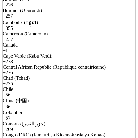
+226
Burundi (Uburundi)
+257
Cambodia (កម្ពុជា)
+855
Cameroon (Cameroun)
+237
Canada
+1
Cape Verde (Kabu Verdi)
+238
Central African Republic (République centrafricaine)
+236
Chad (Tchad)
+235
Chile
+56
China (中国)
+86
Colombia
+57
Comoros (جزر القمر)
+269
Congo (DRC) (Jamhuri ya Kidemokrasia ya Kongo)