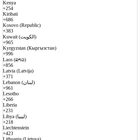
Kenya
+254
Kiribati
+686
Kosovo (Republic)
+383
Kuwait (الكويت)
+965
Kyrgyzstan (Кыргызстан)
+996
Laos (ລາວ)
+856
Latvia (Latvija)
+371
Lebanon (لبنان)
+961
Lesotho
+266
Liberia
+231
Libya (ليبيا)
+218
Liechtenstein
+423
Lithuania (Lietuva)