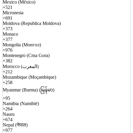
Mexico (México)
+521
Micronesia
+691
Moldova (Republica Moldova)
+373
Monaco
+377
Mongolia (Монгол)
+976
Montenegro (Crna Gora)
+382
Morocco (المغرب)
+212
Mozambique (Moçambique)
+258
Myanmar (Burma) (မြန်မာ)
+95
Namibia (Namibië)
+264
Nauru
+674
Nepal (नेपाल)
+977