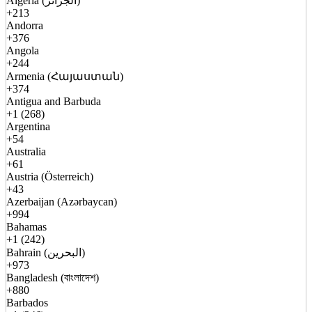
Algeria (الجزائر)
+213
Andorra
+376
Angola
+244
Armenia (Հայաստան)
+374
Antigua and Barbuda
+1 (268)
Argentina
+54
Australia
+61
Austria (Österreich)
+43
Azerbaijan (Azərbaycan)
+994
Bahamas
+1 (242)
Bahrain (البحرين)
+973
Bangladesh (বাংলাদেশ)
+880
Barbados