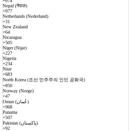
+674
Nepal (नेपाल)
+977
Netherlands (Nederland)
+31
New Zealand
+64
Nicaragua
+505
Niger (Nijar)
+227
Nigeria
+234
Niue
+683
North Korea (조선 민주주의 인민 공화국)
+850
Norway (Norge)
+47
Oman (عُمان)
+968
Panama
+507
Pakistan (پاکستان)
+92