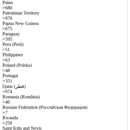
Palau
+680
Palestinian Territory
+970
Papua New Guinea
+675
Paraguay
+595
Peru (Perú)
+51
Philippines
+63
Poland (Polska)
+48
Portugal
+351
Qatar (قطر)
+974
Romania (România)
+40
Russian Federation (Российская Федерация)
+7
Rwanda
+250
Saint Kitts and Nevis