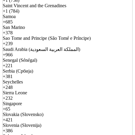
+1 (758)
Saint Vincent and the Grenadines
+1 (784)
Samoa
+685
San Marino
+378
Sao Tome and Principe (São Tomé e Príncipe)
+239
Saudi Arabia (المملكة العربية السعودية)
+966
Senegal (Sénégal)
+221
Serbia (Србија)
+381
Seychelles
+248
Sierra Leone
+232
Singapore
+65
Slovakia (Slovensko)
+421
Slovenia (Slovenija)
+386