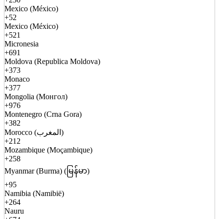
Mexico (México)
+52
Mexico (México)
+521
Micronesia
+691
Moldova (Republica Moldova)
+373
Monaco
+377
Mongolia (Монгол)
+976
Montenegro (Crna Gora)
+382
Morocco (المغرب)
+212
Mozambique (Moçambique)
+258
Myanmar (Burma) (မြန်မာ)
+95
Namibia (Namibië)
+264
Nauru