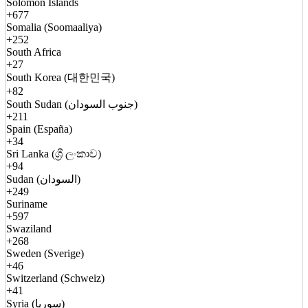
Solomon Islands
+677
Somalia (Soomaaliya)
+252
South Africa
+27
South Korea (대한민국)
+82
South Sudan (جنوب السودان)
+211
Spain (España)
+34
Sri Lanka (ශ්‍රී ලංකාව)
+94
Sudan (السودان)
+249
Suriname
+597
Swaziland
+268
Sweden (Sverige)
+46
Switzerland (Schweiz)
+41
Syria (سوريا)