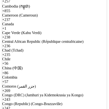
+257
Cambodia (កម្ពុជា)
+855
Cameroon (Cameroun)
+237
Canada
+1
Cape Verde (Kabu Verdi)
+238
Central African Republic (République centrafricaine)
+236
Chad (Tchad)
+235
Chile
+56
China (中国)
+86
Colombia
+57
Comoros (جزر القمر)
+269
Congo (DRC) (Jamhuri ya Kidemokrasia ya Kongo)
+243
Congo (Republic) (Congo-Brazzaville)
+242