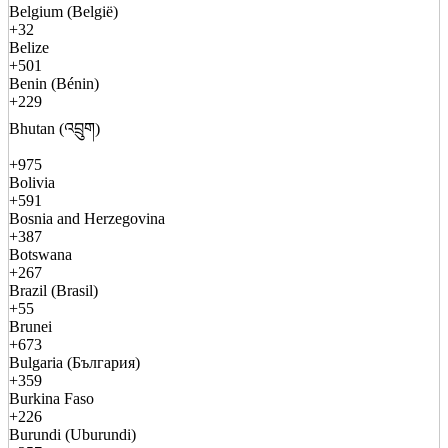
Belgium (België)
+32
Belize
+501
Benin (Bénin)
+229
Bhutan (འབྲུག)
+975
Bolivia
+591
Bosnia and Herzegovina
+387
Botswana
+267
Brazil (Brasil)
+55
Brunei
+673
Bulgaria (България)
+359
Burkina Faso
+226
Burundi (Uburundi)