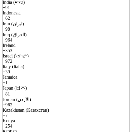
India (भारत)
+91
Indonesia
+62
Iran (ایران)
+98
Iraq (العراق)
+964
Ireland
+353
Israel (ישראל)
+972
Italy (Italia)
+39
Jamaica
+1
Japan (日本)
+81
Jordan (الأردن)
+962
Kazakhstan (Казахстан)
+7
Kenya
+254
Kiribati