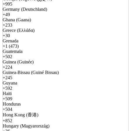
+995
Germany (Deutschland)
+49
Ghana (Gaana)
+233
Greece (Ελλάδα)
+30
Grenada
+1 (473)
Guatemala
+502
Guinea (Guinée)
+224
Guinea-Bissau (Guiné Bissau)
+245
Guyana
+592
Haiti
+509
Honduras
+504
Hong Kong (香港)
+852
Hungary (Magyarország)