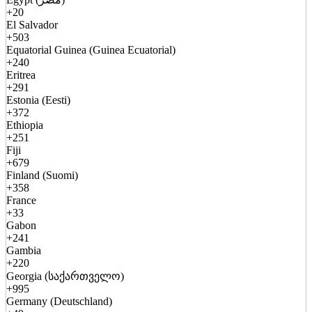
+20
El Salvador
+503
Equatorial Guinea (Guinea Ecuatorial)
+240
Eritrea
+291
Estonia (Eesti)
+372
Ethiopia
+251
Fiji
+679
Finland (Suomi)
+358
France
+33
Gabon
+241
Gambia
+220
Georgia (საქართველო)
+995
Germany (Deutschland)