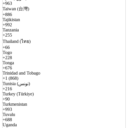
+963
Taiwan (台灣)
+886
Tajikistan
+992
Tanzania
+255
Thailand (ไทย)
+66
Togo
+228
Tonga
+676
Trinidad and Tobago
+1 (868)
Tunisia (تونس)
+216
Turkey (Türkiye)
+90
Turkmenistan
+993
Tuvalu
+688
Uganda