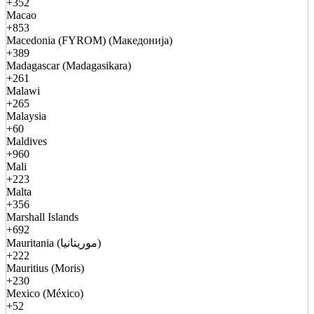
+352
Macao
+853
Macedonia (FYROM) (Македонија)
+389
Madagascar (Madagasikara)
+261
Malawi
+265
Malaysia
+60
Maldives
+960
Mali
+223
Malta
+356
Marshall Islands
+692
Mauritania (موريتانيا)
+222
Mauritius (Moris)
+230
Mexico (México)
+52