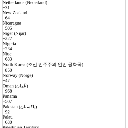
Netherlands (Nederland)
+31
New Zealand
+64
Nicaragua
+505
Niger (Nijar)
+227
Nigeria
+234
Niue
+683
North Korea (조선 민주주의 인민 공화국)
+850
Norway (Norge)
+47
Oman (عُمان)
+968
Panama
+507
Pakistan (پاکستان)
+92
Palau
+680
Palestinian Territory