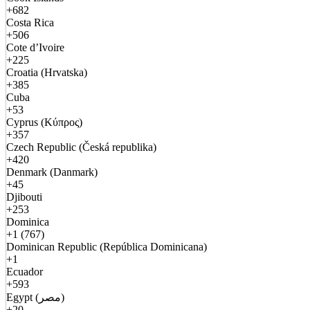
+682
Costa Rica
+506
Cote d’Ivoire
+225
Croatia (Hrvatska)
+385
Cuba
+53
Cyprus (Κύπρος)
+357
Czech Republic (Česká republika)
+420
Denmark (Danmark)
+45
Djibouti
+253
Dominica
+1 (767)
Dominican Republic (República Dominicana)
+1
Ecuador
+593
Egypt (مصر)
+20