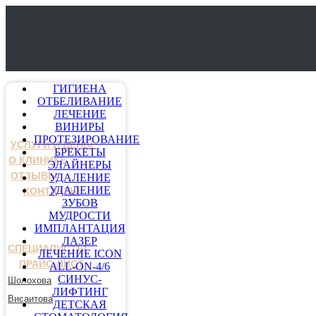
ГИГИЕНА
ОТБЕЛИВАНИЕ
ЛЕЧЕНИЕ
ВИНИРЫ
ПРОТЕЗИРОВАНИЕ
УСЛУГИ И ЦЕНЫ
БРЕКЕТЫ
О КЛИНИКЕ
ЭЛАЙНЕРЫ
ОТЗЫВЫ
УДАЛЕНИЕ
УДАЛЕНИЕ
КОНТАКТЫ
ЗУБОВ
МУДРОСТИ
ИМПЛАНТАЦИЯ
ЛАЗЕР
СПЕЦИАЛИСТЫ
ЛЕЧЕНИЕ ICON
ПРАЙС-ЛИСТ
ALL-ON-4/6
СИНУС-
Шолохова
ЛИФТИНГ
Висаитова
ДЕТСКАЯ