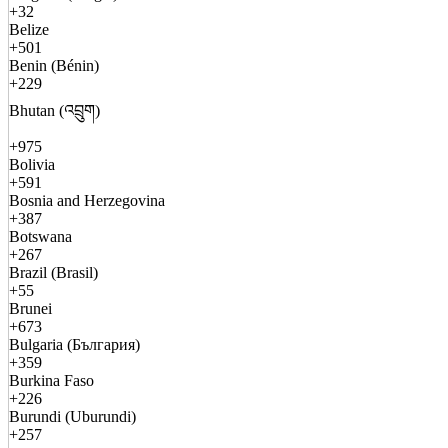
+32
Belize
+501
Benin (Bénin)
+229
Bhutan (འབྲུག)
+975
Bolivia
+591
Bosnia and Herzegovina
+387
Botswana
+267
Brazil (Brasil)
+55
Brunei
+673
Bulgaria (България)
+359
Burkina Faso
+226
Burundi (Uburundi)
+257