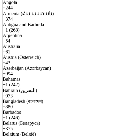
Angola
+244
Armenia (Հայաստան)
+374
Antigua and Barbuda
+1 (268)
Argentina
+54
Australia
+61
Austria (Österreich)
+43
Azerbaijan (Azərbaycan)
+994
Bahamas
+1 (242)
Bahrain (البحرين)
+973
Bangladesh (বাংলাদেশ)
+880
Barbados
+1 (246)
Belarus (Беларусь)
+375
Belgium (België)