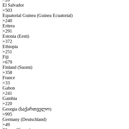
El Salvador
+503
Equatorial Guinea (Guinea Ecuatorial)
+240
Eritrea
+291
Estonia (Eesti)
+372
Ethiopia
+251
Fiji
+679
Finland (Suomi)
+358
France
+33
Gabon
+241
Gambia
+220
Georgia (საქართველო)
+995
Germany (Deutschland)
+49