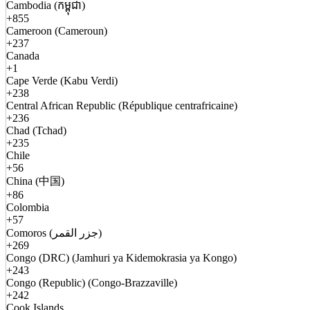
Cambodia (កម្ពុជា)
+855
Cameroon (Cameroun)
+237
Canada
+1
Cape Verde (Kabu Verdi)
+238
Central African Republic (République centrafricaine)
+236
Chad (Tchad)
+235
Chile
+56
China (中国)
+86
Colombia
+57
Comoros (جزر القمر)
+269
Congo (DRC) (Jamhuri ya Kidemokrasia ya Kongo)
+243
Congo (Republic) (Congo-Brazzaville)
+242
Cook Islands