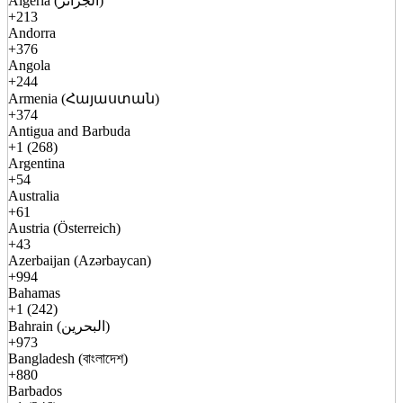
Algeria (الجزائر)
+213
Andorra
+376
Angola
+244
Armenia (Հայաստան)
+374
Antigua and Barbuda
+1 (268)
Argentina
+54
Australia
+61
Austria (Österreich)
+43
Azerbaijan (Azərbaycan)
+994
Bahamas
+1 (242)
Bahrain (البحرين)
+973
Bangladesh (বাংলাদেশ)
+880
Barbados