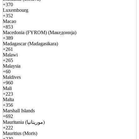
+370
Luxembourg
+352
Macao
+853
Macedonia (FYROM) (Македонија)
+389
Madagascar (Madagasikara)
+261
Malawi
+265
Malaysia
+60
Maldives
+960
Mali
+223
Malta
+356
Marshall Islands
+692
Mauritania (موريتانيا)
+222
Mauritius (Moris)
+230