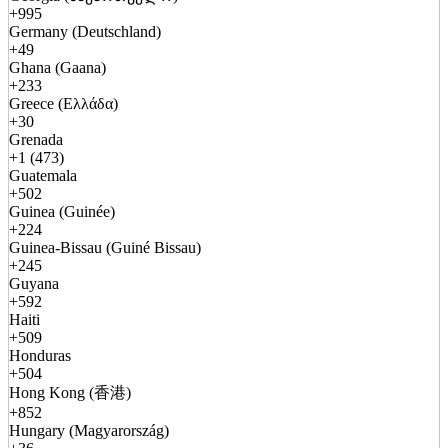
+995
Germany (Deutschland)
+49
Ghana (Gaana)
+233
Greece (Ελλάδα)
+30
Grenada
+1 (473)
Guatemala
+502
Guinea (Guinée)
+224
Guinea-Bissau (Guiné Bissau)
+245
Guyana
+592
Haiti
+509
Honduras
+504
Hong Kong (香港)
+852
Hungary (Magyarország)