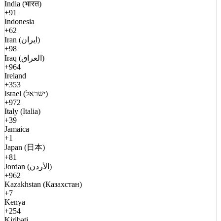
India (भारत)
+91
Indonesia
+62
Iran (ایران)
+98
Iraq (العراق)
+964
Ireland
+353
Israel (ישראל)
+972
Italy (Italia)
+39
Jamaica
+1
Japan (日本)
+81
Jordan (الأردن)
+962
Kazakhstan (Казахстан)
+7
Kenya
+254
Kiribati