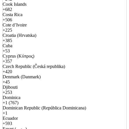
Cook Islands
+682
Costa Rica
+506
Cote d’Ivoire
+225
Croatia (Hrvatska)
+385
Cuba
+53
Cyprus (Κύπρος)
+357
Czech Republic (Česká republika)
+420
Denmark (Danmark)
+45
Djibouti
+253
Dominica
+1 (767)
Dominican Republic (República Dominicana)
+1
Ecuador
+593
Egypt (مصر)