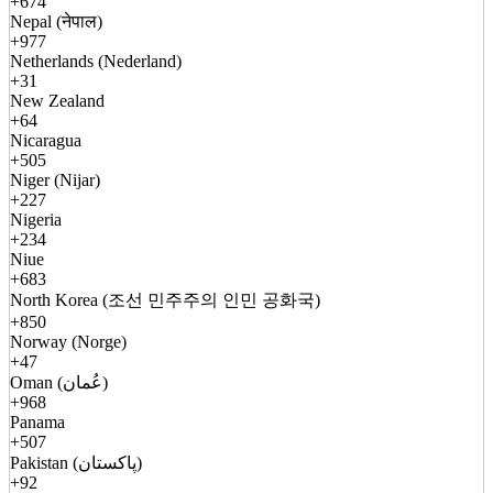
+674
Nepal (नेपाल)
+977
Netherlands (Nederland)
+31
New Zealand
+64
Nicaragua
+505
Niger (Nijar)
+227
Nigeria
+234
Niue
+683
North Korea (조선 민주주의 인민 공화국)
+850
Norway (Norge)
+47
Oman (عُمان)
+968
Panama
+507
Pakistan (پاکستان)
+92