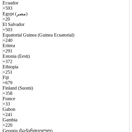
Ecuador
+593
Egypt (مصر)
+20
El Salvador
+503
Equatorial Guinea (Guinea Ecuatorial)
+240
Eritrea
+291
Estonia (Eesti)
+372
Ethiopia
+251
Fiji
+679
Finland (Suomi)
+358
France
+33
Gabon
+241
Gambia
+220
Georgia (საქართველო)