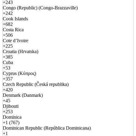
+243
Congo (Republic) (Congo-Brazzaville)
+242
Cook Islands
+682
Costa Rica
+506
Cote d’Ivoire
+225
Croatia (Hrvatska)
+385
Cuba
+53
Cyprus (Κύπρος)
+357
Czech Republic (Česká republika)
+420
Denmark (Danmark)
+45
Djibouti
+253
Dominica
+1 (767)
Dominican Republic (República Dominicana)
+1