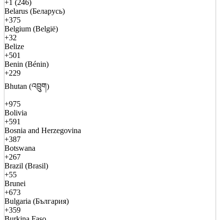
+1 (246)
Belarus (Беларусь)
+375
Belgium (België)
+32
Belize
+501
Benin (Bénin)
+229
Bhutan (འབྲུག)
+975
Bolivia
+591
Bosnia and Herzegovina
+387
Botswana
+267
Brazil (Brasil)
+55
Brunei
+673
Bulgaria (България)
+359
Burkina Faso