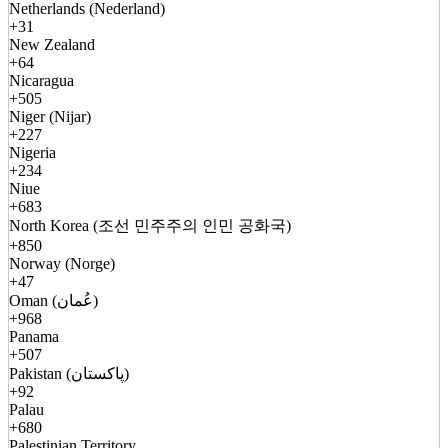
Netherlands (Nederland)
+31
New Zealand
+64
Nicaragua
+505
Niger (Nijar)
+227
Nigeria
+234
Niue
+683
North Korea (조선 민주주의 인민 공화국)
+850
Norway (Norge)
+47
Oman (عُمان)
+968
Panama
+507
Pakistan (پاکستان)
+92
Palau
+680
Palestinian Territory