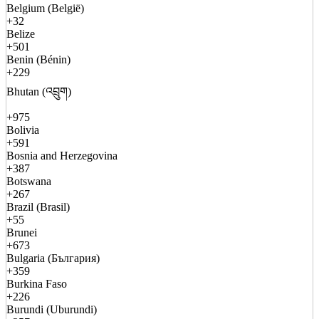
Belgium (België)
+32
Belize
+501
Benin (Bénin)
+229
Bhutan (འབྲུག)
+975
Bolivia
+591
Bosnia and Herzegovina
+387
Botswana
+267
Brazil (Brasil)
+55
Brunei
+673
Bulgaria (България)
+359
Burkina Faso
+226
Burundi (Uburundi)