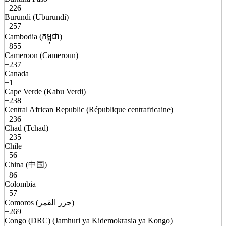
+226
Burundi (Uburundi)
+257
Cambodia (កម្ពុជា)
+855
Cameroon (Cameroun)
+237
Canada
+1
Cape Verde (Kabu Verdi)
+238
Central African Republic (République centrafricaine)
+236
Chad (Tchad)
+235
Chile
+56
China (中国)
+86
Colombia
+57
Comoros (جزر القمر)
+269
Congo (DRC) (Jamhuri ya Kidemokrasia ya Kongo)