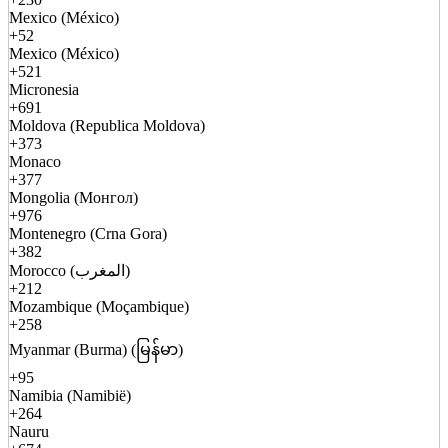
Mexico (México)
+52
Mexico (México)
+521
Micronesia
+691
Moldova (Republica Moldova)
+373
Monaco
+377
Mongolia (Монгол)
+976
Montenegro (Crna Gora)
+382
Morocco (المغرب)
+212
Mozambique (Moçambique)
+258
Myanmar (Burma) (မြန်မာ)
+95
Namibia (Namibië)
+264
Nauru