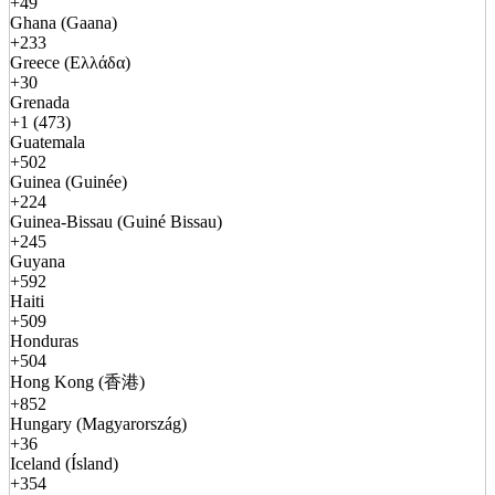
+49
Ghana (Gaana)
+233
Greece (Ελλάδα)
+30
Grenada
+1 (473)
Guatemala
+502
Guinea (Guinée)
+224
Guinea-Bissau (Guiné Bissau)
+245
Guyana
+592
Haiti
+509
Honduras
+504
Hong Kong (香港)
+852
Hungary (Magyarország)
+36
Iceland (Ísland)
+354