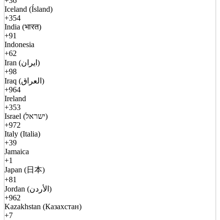
+36
Iceland (Ísland)
+354
India (भारत)
+91
Indonesia
+62
Iran (ایران)
+98
Iraq (العراق)
+964
Ireland
+353
Israel (ישראל)
+972
Italy (Italia)
+39
Jamaica
+1
Japan (日本)
+81
Jordan (الأردن)
+962
Kazakhstan (Казахстан)
+7