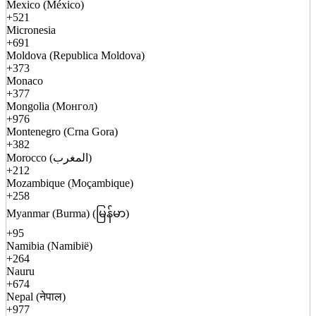
Mexico (México)
+521
Micronesia
+691
Moldova (Republica Moldova)
+373
Monaco
+377
Mongolia (Монгол)
+976
Montenegro (Crna Gora)
+382
Morocco (المغرب)
+212
Mozambique (Moçambique)
+258
Myanmar (Burma) (မြန်မာ)
+95
Namibia (Namibië)
+264
Nauru
+674
Nepal (नेपाल)
+977