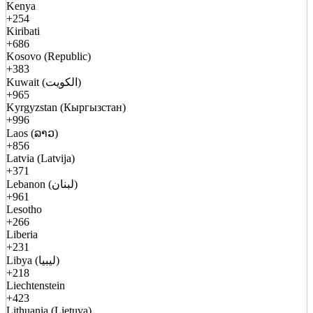
Kenya
+254
Kiribati
+686
Kosovo (Republic)
+383
Kuwait (الكويت)
+965
Kyrgyzstan (Кыргызстан)
+996
Laos (ລາວ)
+856
Latvia (Latvija)
+371
Lebanon (لبنان)
+961
Lesotho
+266
Liberia
+231
Libya (ليبيا)
+218
Liechtenstein
+423
Lithuania (Lietuva)