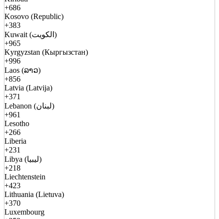
+686
Kosovo (Republic)
+383
Kuwait (الكويت)
+965
Kyrgyzstan (Кыргызстан)
+996
Laos (ລາວ)
+856
Latvia (Latvija)
+371
Lebanon (لبنان)
+961
Lesotho
+266
Liberia
+231
Libya (ليبيا)
+218
Liechtenstein
+423
Lithuania (Lietuva)
+370
Luxembourg