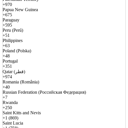
+970
Papua New Guinea
+675
Paraguay
+595
Peru (Perú)
+51
Philippines
+63
Poland (Polska)
+48
Portugal
+351
Qatar (قطر)
+974
Romania (România)
+40
Russian Federation (Российская Федерация)
+7
Rwanda
+250
Saint Kitts and Nevis
+1 (869)
Saint Lucia