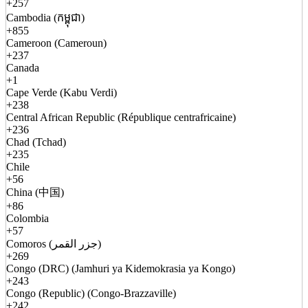
+257
Cambodia (កម្ពុជា)
+855
Cameroon (Cameroun)
+237
Canada
+1
Cape Verde (Kabu Verdi)
+238
Central African Republic (République centrafricaine)
+236
Chad (Tchad)
+235
Chile
+56
China (中国)
+86
Colombia
+57
Comoros (جزر القمر)
+269
Congo (DRC) (Jamhuri ya Kidemokrasia ya Kongo)
+243
Congo (Republic) (Congo-Brazzaville)
+242