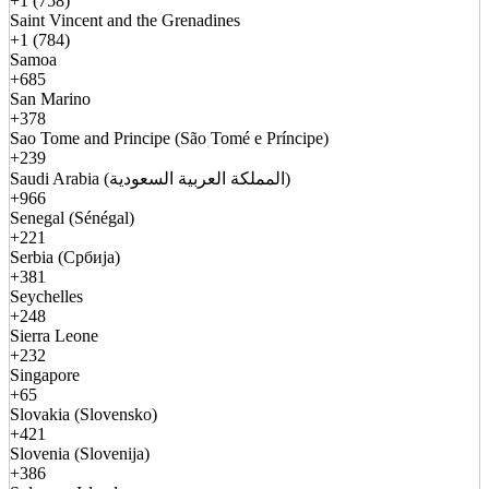
+1 (758)
Saint Vincent and the Grenadines
+1 (784)
Samoa
+685
San Marino
+378
Sao Tome and Principe (São Tomé e Príncipe)
+239
Saudi Arabia (المملكة العربية السعودية)
+966
Senegal (Sénégal)
+221
Serbia (Србија)
+381
Seychelles
+248
Sierra Leone
+232
Singapore
+65
Slovakia (Slovensko)
+421
Slovenia (Slovenija)
+386