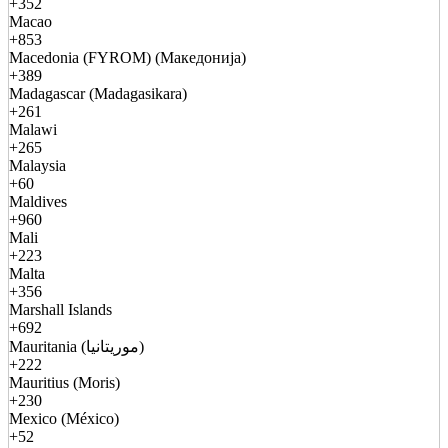
+352
Macao
+853
Macedonia (FYROM) (Македонија)
+389
Madagascar (Madagasikara)
+261
Malawi
+265
Malaysia
+60
Maldives
+960
Mali
+223
Malta
+356
Marshall Islands
+692
Mauritania (موريتانيا)
+222
Mauritius (Moris)
+230
Mexico (México)
+52