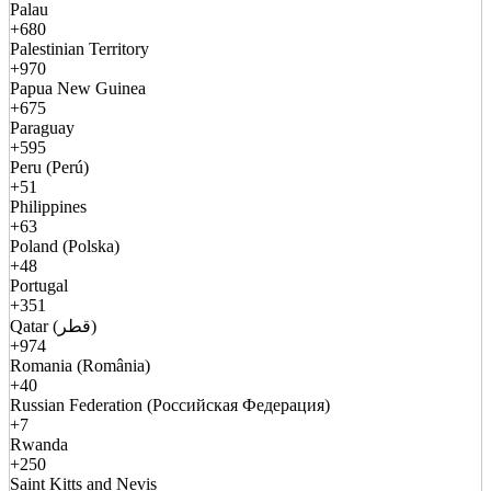
Palau
+680
Palestinian Territory
+970
Papua New Guinea
+675
Paraguay
+595
Peru (Perú)
+51
Philippines
+63
Poland (Polska)
+48
Portugal
+351
Qatar (قطر)
+974
Romania (România)
+40
Russian Federation (Российская Федерация)
+7
Rwanda
+250
Saint Kitts and Nevis