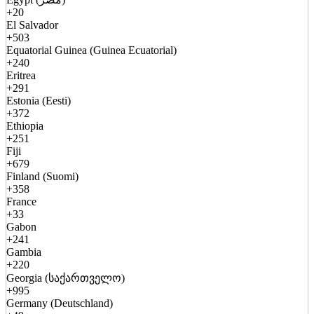
+20
El Salvador
+503
Equatorial Guinea (Guinea Ecuatorial)
+240
Eritrea
+291
Estonia (Eesti)
+372
Ethiopia
+251
Fiji
+679
Finland (Suomi)
+358
France
+33
Gabon
+241
Gambia
+220
Georgia (საქართველო)
+995
Germany (Deutschland)