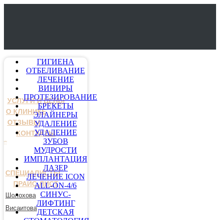
ГИГИЕНА
ОТБЕЛИВАНИЕ
ЛЕЧЕНИЕ
ВИНИРЫ
ПРОТЕЗИРОВАНИЕ
УСЛУГИ И ЦЕНЫ
БРЕКЕТЫ
О КЛИНИКЕ
ЭЛАЙНЕРЫ
ОТЗЫВЫ
УДАЛЕНИЕ
УДАЛЕНИЕ
КОНТАКТЫ
ЗУБОВ
МУДРОСТИ
ИМПЛАНТАЦИЯ
ЛАЗЕР
СПЕЦИАЛИСТЫ
ЛЕЧЕНИЕ ICON
ПРАЙС-ЛИСТ
ALL-ON-4/6
СИНУС-
Шолохова
ЛИФТИНГ
Висаитова
ДЕТСКАЯ