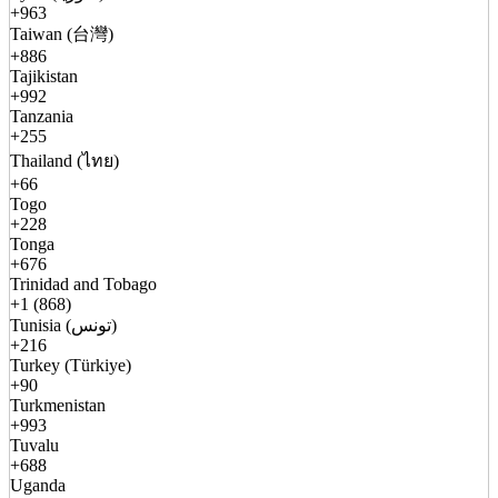
+963
Taiwan (台灣)
+886
Tajikistan
+992
Tanzania
+255
Thailand (ไทย)
+66
Togo
+228
Tonga
+676
Trinidad and Tobago
+1 (868)
Tunisia (تونس)
+216
Turkey (Türkiye)
+90
Turkmenistan
+993
Tuvalu
+688
Uganda