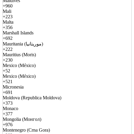
Maldives
+960
Mali
+223
Malta
+356
Marshall Islands
+692
Mauritania (موريتانيا)
+222
Mauritius (Moris)
+230
Mexico (México)
+52
Mexico (México)
+521
Micronesia
+691
Moldova (Republica Moldova)
+373
Monaco
+377
Mongolia (Монгол)
+976
Montenegro (Crna Gora)