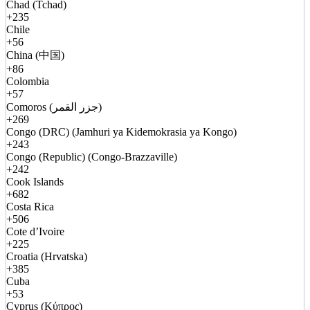
Chad (Tchad)
+235
Chile
+56
China (中国)
+86
Colombia
+57
Comoros (جزر القمر)
+269
Congo (DRC) (Jamhuri ya Kidemokrasia ya Kongo)
+243
Congo (Republic) (Congo-Brazzaville)
+242
Cook Islands
+682
Costa Rica
+506
Cote d’Ivoire
+225
Croatia (Hrvatska)
+385
Cuba
+53
Cyprus (Κύπρος)