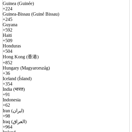
Guinea (Guinée)
+224
Guinea-Bissau (Guiné Bissau)
+245
Guyana
+592
Haiti
+509
Honduras
+504
Hong Kong (香港)
+852
Hungary (Magyarország)
+36
Iceland (Ísland)
+354
India (भारत)
+91
Indonesia
+62
Iran (ایران)
+98
Iraq (العراق)
+964