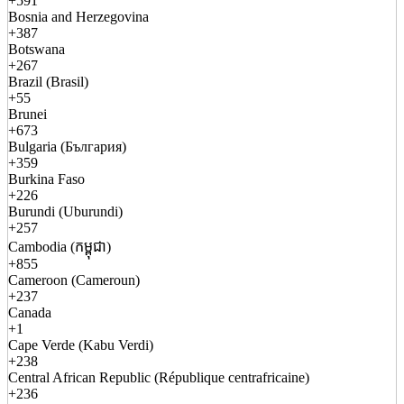
+591
Bosnia and Herzegovina
+387
Botswana
+267
Brazil (Brasil)
+55
Brunei
+673
Bulgaria (България)
+359
Burkina Faso
+226
Burundi (Uburundi)
+257
Cambodia (កម្ពុជា)
+855
Cameroon (Cameroun)
+237
Canada
+1
Cape Verde (Kabu Verdi)
+238
Central African Republic (République centrafricaine)
+236