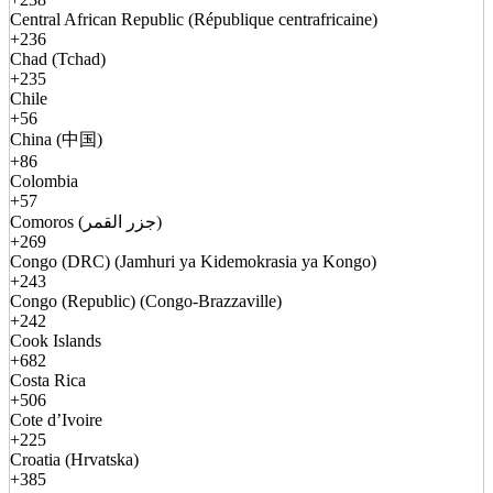
Central African Republic (République centrafricaine)
+236
Chad (Tchad)
+235
Chile
+56
China (中国)
+86
Colombia
+57
Comoros (جزر القمر)
+269
Congo (DRC) (Jamhuri ya Kidemokrasia ya Kongo)
+243
Congo (Republic) (Congo-Brazzaville)
+242
Cook Islands
+682
Costa Rica
+506
Cote d’Ivoire
+225
Croatia (Hrvatska)
+385