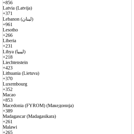
+856
Latvia (Latvija)
+371
Lebanon (لبنان)
+961
Lesotho
+266
Liberia
+231
Libya (ليبيا)
+218
Liechtenstein
+423
Lithuania (Lietuva)
+370
Luxembourg
+352
Macao
+853
Macedonia (FYROM) (Македонија)
+389
Madagascar (Madagasikara)
+261
Malawi
+265