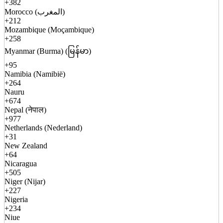
+382
Morocco (المغرب)
+212
Mozambique (Moçambique)
+258
Myanmar (Burma) (မြန်မာ)
+95
Namibia (Namibië)
+264
Nauru
+674
Nepal (नेपाल)
+977
Netherlands (Nederland)
+31
New Zealand
+64
Nicaragua
+505
Niger (Nijar)
+227
Nigeria
+234
Niue