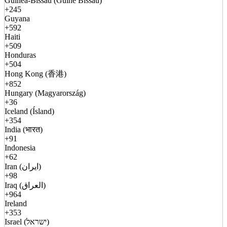
Guinea-Bissau (Guiné Bissau)
+245
Guyana
+592
Haiti
+509
Honduras
+504
Hong Kong (香港)
+852
Hungary (Magyarország)
+36
Iceland (Ísland)
+354
India (भारत)
+91
Indonesia
+62
Iran (ایران)
+98
Iraq (العراق)
+964
Ireland
+353
Israel (ישראל)