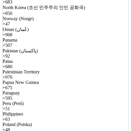
+683
North Korea (조선 민주주의 인민 공화국)
+850
Norway (Norge)
+47
Oman (عُمان)
+968
Panama
+507
Pakistan (پاکستان)
+92
Palau
+680
Palestinian Territory
+970
Papua New Guinea
+675
Paraguay
+595
Peru (Perú)
+51
Philippines
+63
Poland (Polska)
+48