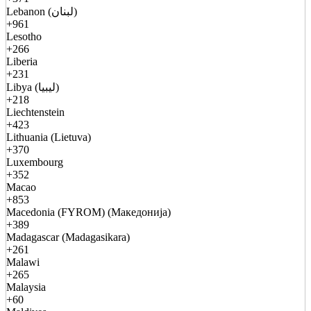
Lebanon (لبنان)
+961
Lesotho
+266
Liberia
+231
Libya (ليبيا)
+218
Liechtenstein
+423
Lithuania (Lietuva)
+370
Luxembourg
+352
Macao
+853
Macedonia (FYROM) (Македонија)
+389
Madagascar (Madagasikara)
+261
Malawi
+265
Malaysia
+60