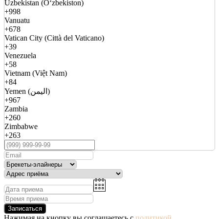
Uzbekistan (Oʻzbekiston)
+998
Vanuatu
+678
Vatican City (Città del Vaticano)
+39
Venezuela
+58
Vietnam (Việt Nam)
+84
Yemen (اليمن)
+967
Zambia
+260
Zimbabwe
+263
Записаться
Нажимая на кнопку вы соглашаетесь с
политикой