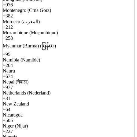
+976
Montenegro (Crna Gora)
+382
Morocco (المغرب)
+212
Mozambique (Moçambique)
+258
Myanmar (Burma) (မြန်မာ)
+95
Namibia (Namibië)
+264
Nauru
+674
Nepal (नेपाल)
+977
Netherlands (Nederland)
+31
New Zealand
+64
Nicaragua
+505
Niger (Nijar)
+227
Nigeria