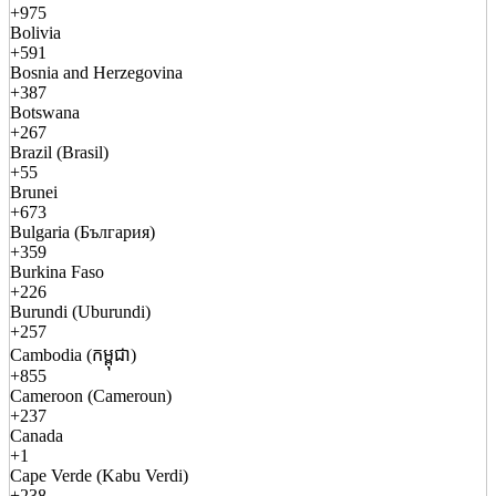
+975
Bolivia
+591
Bosnia and Herzegovina
+387
Botswana
+267
Brazil (Brasil)
+55
Brunei
+673
Bulgaria (България)
+359
Burkina Faso
+226
Burundi (Uburundi)
+257
Cambodia (កម្ពុជា)
+855
Cameroon (Cameroun)
+237
Canada
+1
Cape Verde (Kabu Verdi)
+238