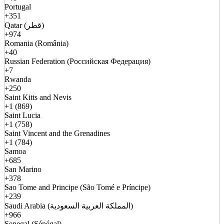
Portugal
+351
Qatar (قطر)
+974
Romania (România)
+40
Russian Federation (Российская Федерация)
+7
Rwanda
+250
Saint Kitts and Nevis
+1 (869)
Saint Lucia
+1 (758)
Saint Vincent and the Grenadines
+1 (784)
Samoa
+685
San Marino
+378
Sao Tome and Principe (São Tomé e Príncipe)
+239
Saudi Arabia (المملكة العربية السعودية)
+966
Senegal (Sénégal)