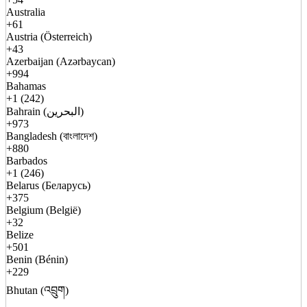
Australia
+61
Austria (Österreich)
+43
Azerbaijan (Azərbaycan)
+994
Bahamas
+1 (242)
Bahrain (البحرين)
+973
Bangladesh (বাংলাদেশ)
+880
Barbados
+1 (246)
Belarus (Беларусь)
+375
Belgium (België)
+32
Belize
+501
Benin (Bénin)
+229
Bhutan (འབྲུག)