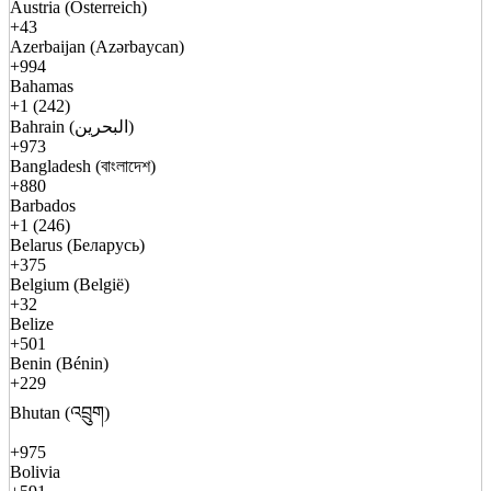
Austria (Österreich)
+43
Azerbaijan (Azərbaycan)
+994
Bahamas
+1 (242)
Bahrain (البحرين)
+973
Bangladesh (বাংলাদেশ)
+880
Barbados
+1 (246)
Belarus (Беларусь)
+375
Belgium (België)
+32
Belize
+501
Benin (Bénin)
+229
Bhutan (འབྲུག)
+975
Bolivia