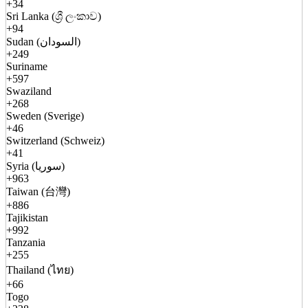
+34
Sri Lanka (ශ්‍රී ලංකාව)
+94
Sudan (السودان)
+249
Suriname
+597
Swaziland
+268
Sweden (Sverige)
+46
Switzerland (Schweiz)
+41
Syria (سوريا)
+963
Taiwan (台灣)
+886
Tajikistan
+992
Tanzania
+255
Thailand (ไทย)
+66
Togo