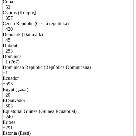
Cuba
+53
Cyprus (Κύπρος)
+357
Czech Republic (Česká republika)
+420
Denmark (Danmark)
+45
Djibouti
+253
Dominica
+1 (767)
Dominican Republic (República Dominicana)
+1
Ecuador
+593
Egypt (مصر)
+20
El Salvador
+503
Equatorial Guinea (Guinea Ecuatorial)
+240
Eritrea
+291
Estonia (Eesti)