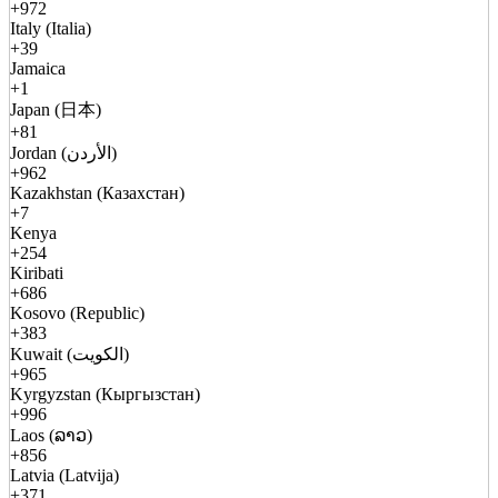
+972
Italy (Italia)
+39
Jamaica
+1
Japan (日本)
+81
Jordan (الأردن)
+962
Kazakhstan (Казахстан)
+7
Kenya
+254
Kiribati
+686
Kosovo (Republic)
+383
Kuwait (الكويت)
+965
Kyrgyzstan (Кыргызстан)
+996
Laos (ລາວ)
+856
Latvia (Latvija)
+371