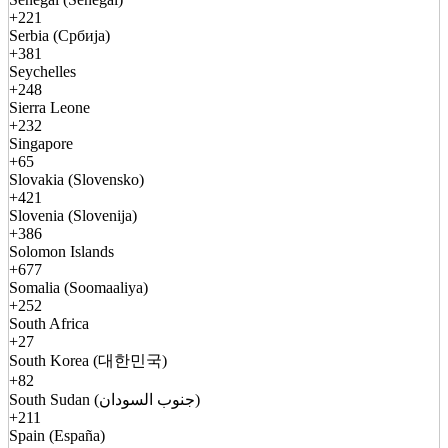
+221
Serbia (Србија)
+381
Seychelles
+248
Sierra Leone
+232
Singapore
+65
Slovakia (Slovensko)
+421
Slovenia (Slovenija)
+386
Solomon Islands
+677
Somalia (Soomaaliya)
+252
South Africa
+27
South Korea (대한민국)
+82
South Sudan (جنوب السودان)
+211
Spain (España)