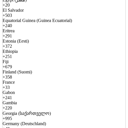
+20
El Salvador
+503
Equatorial Guinea (Guinea Ecuatorial)
+240
Eritrea
+291
Estonia (Eesti)
+372
Ethiopia
+251
Fiji
+679
Finland (Suomi)
+358
France
+33
Gabon
+241
Gambia
+220
Georgia (საქართველო)
+995
Germany (Deutschland)