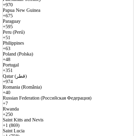
+970
Papua New Guinea
+675
Paraguay
+595
Peru (Perú)
+51
Philippines
+63
Poland (Polska)
+48
Portugal
+351
Qatar (قطر)
+974
Romania (România)
+40
Russian Federation (Российская Федерация)
+7
Rwanda
+250
Saint Kitts and Nevis
+1 (869)
Saint Lucia