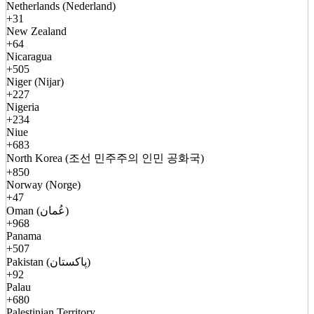
Netherlands (Nederland)
+31
New Zealand
+64
Nicaragua
+505
Niger (Nijar)
+227
Nigeria
+234
Niue
+683
North Korea (조선 민주주의 인민 공화국)
+850
Norway (Norge)
+47
Oman (عُمان)
+968
Panama
+507
Pakistan (پاکستان)
+92
Palau
+680
Palestinian Territory