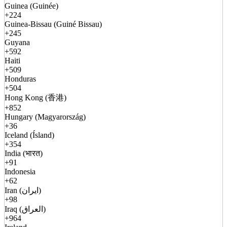
Guinea (Guinée)
+224
Guinea-Bissau (Guiné Bissau)
+245
Guyana
+592
Haiti
+509
Honduras
+504
Hong Kong (香港)
+852
Hungary (Magyarország)
+36
Iceland (Ísland)
+354
India (भारत)
+91
Indonesia
+62
Iran (ایران)
+98
Iraq (العراق)
+964