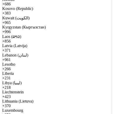
+686
Kosovo (Republic)
+383
Kuwait (الكويت)
+965
Kyrgyzstan (Кыргызстан)
+996
Laos (ລາວ)
+856
Latvia (Latvija)
+371
Lebanon (لبنان)
+961
Lesotho
+266
Liberia
+231
Libya (ليبيا)
+218
Liechtenstein
+423
Lithuania (Lietuva)
+370
Luxembourg