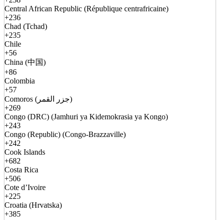
Central African Republic (République centrafricaine)
+236
Chad (Tchad)
+235
Chile
+56
China (中国)
+86
Colombia
+57
Comoros (جزر القمر)
+269
Congo (DRC) (Jamhuri ya Kidemokrasia ya Kongo)
+243
Congo (Republic) (Congo-Brazzaville)
+242
Cook Islands
+682
Costa Rica
+506
Cote d’Ivoire
+225
Croatia (Hrvatska)
+385