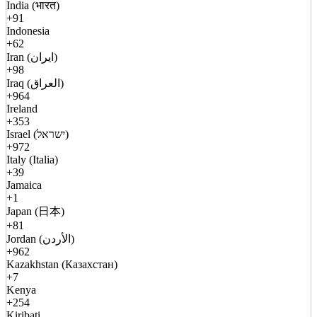
India (भारत)
+91
Indonesia
+62
Iran (ایران)
+98
Iraq (العراق)
+964
Ireland
+353
Israel (ישראל)
+972
Italy (Italia)
+39
Jamaica
+1
Japan (日本)
+81
Jordan (الأردن)
+962
Kazakhstan (Казахстан)
+7
Kenya
+254
Kiribati