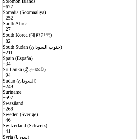
Solomon Islands
+677
Somalia (Soomaaliya)
+252
South Africa
+27
South Korea (대한민국)
+82
South Sudan (جنوب السودان)
+211
Spain (España)
+34
Sri Lanka (ශ්‍රී ලංකාව)
+94
Sudan (السودان)
+249
Suriname
+597
Swaziland
+268
Sweden (Sverige)
+46
Switzerland (Schweiz)
+41
Syria (سوريا)