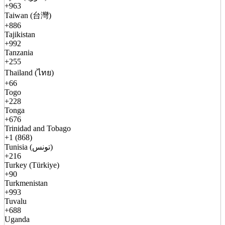
+963
Taiwan (台灣)
+886
Tajikistan
+992
Tanzania
+255
Thailand (ไทย)
+66
Togo
+228
Tonga
+676
Trinidad and Tobago
+1 (868)
Tunisia (تونس)
+216
Turkey (Türkiye)
+90
Turkmenistan
+993
Tuvalu
+688
Uganda