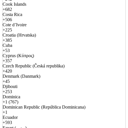
Cook Islands
+682
Costa Rica
+506
Cote d’Ivoire
+225
Croatia (Hrvatska)
+385
Cuba
+53
Cyprus (Κύπρος)
+357
Czech Republic (Česká republika)
+420
Denmark (Danmark)
+45
Djibouti
+253
Dominica
+1 (767)
Dominican Republic (República Dominicana)
+1
Ecuador
+593
Egypt (مصر)