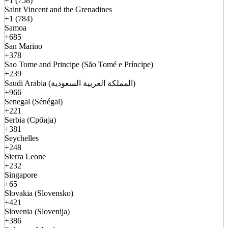
+1 (758)
Saint Vincent and the Grenadines
+1 (784)
Samoa
+685
San Marino
+378
Sao Tome and Principe (São Tomé e Príncipe)
+239
Saudi Arabia (المملكة العربية السعودية)
+966
Senegal (Sénégal)
+221
Serbia (Србија)
+381
Seychelles
+248
Sierra Leone
+232
Singapore
+65
Slovakia (Slovensko)
+421
Slovenia (Slovenija)
+386