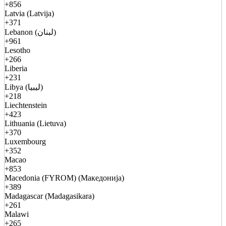
+856
Latvia (Latvija)
+371
Lebanon (لبنان)
+961
Lesotho
+266
Liberia
+231
Libya (ليبيا)
+218
Liechtenstein
+423
Lithuania (Lietuva)
+370
Luxembourg
+352
Macao
+853
Macedonia (FYROM) (Македонија)
+389
Madagascar (Madagasikara)
+261
Malawi
+265