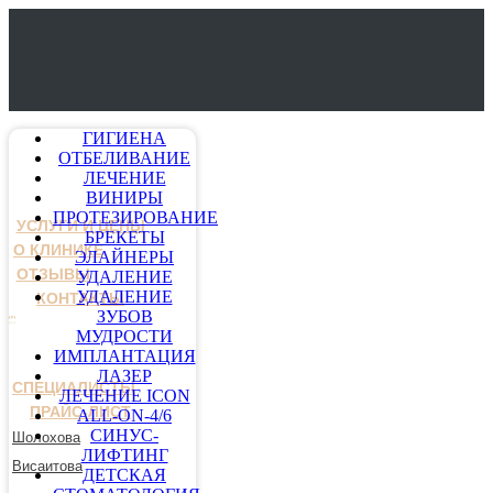
ГИГИЕНА
ОТБЕЛИВАНИЕ
ЛЕЧЕНИЕ
ВИНИРЫ
ПРОТЕЗИРОВАНИЕ
УСЛУГИ И ЦЕНЫ
БРЕКЕТЫ
О КЛИНИКЕ
ЭЛАЙНЕРЫ
ОТЗЫВЫ
УДАЛЕНИЕ
УДАЛЕНИЕ
КОНТАКТЫ
ЗУБОВ
МУДРОСТИ
ИМПЛАНТАЦИЯ
ЛАЗЕР
СПЕЦИАЛИСТЫ
ЛЕЧЕНИЕ ICON
ПРАЙС-ЛИСТ
ALL-ON-4/6
СИНУС-
Шолохова
ЛИФТИНГ
Висаитова
ДЕТСКАЯ