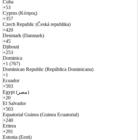
Cuba
+53
Cyprus (Κύπρος)
+357
Czech Republic (Česká republika)
+420
Denmark (Danmark)
+45
Djibouti
+253
Dominica
+1 (767)
Dominican Republic (República Dominicana)
+1
Ecuador
+593
Egypt (مصر)
+20
El Salvador
+503
Equatorial Guinea (Guinea Ecuatorial)
+240
Eritrea
+291
Estonia (Eesti)