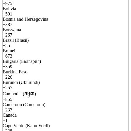
+975
Bolivia
+591
Bosnia and Herzegovina
+387
Botswana
+267
Brazil (Brasil)
+55
Brunei
+673
Bulgaria (България)
+359
Burkina Faso
+226
Burundi (Uburundi)
+257
Cambodia (កម្ពុជា)
+855
Cameroon (Cameroun)
+237
Canada
+1
Cape Verde (Kabu Verdi)
+238