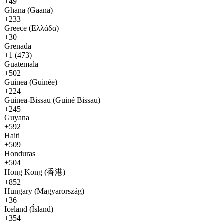
+49
Ghana (Gaana)
+233
Greece (Ελλάδα)
+30
Grenada
+1 (473)
Guatemala
+502
Guinea (Guinée)
+224
Guinea-Bissau (Guiné Bissau)
+245
Guyana
+592
Haiti
+509
Honduras
+504
Hong Kong (香港)
+852
Hungary (Magyarország)
+36
Iceland (Ísland)
+354