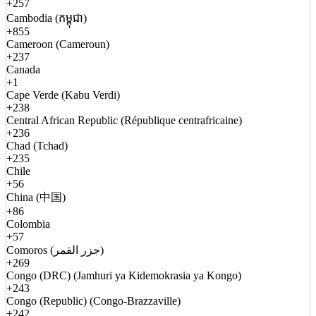
+257
Cambodia (កម្ពុជា)
+855
Cameroon (Cameroun)
+237
Canada
+1
Cape Verde (Kabu Verdi)
+238
Central African Republic (République centrafricaine)
+236
Chad (Tchad)
+235
Chile
+56
China (中国)
+86
Colombia
+57
Comoros (جزر القمر)
+269
Congo (DRC) (Jamhuri ya Kidemokrasia ya Kongo)
+243
Congo (Republic) (Congo-Brazzaville)
+242