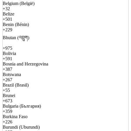
Belgium (België)
+32
Belize
+501
Benin (Bénin)
+229
Bhutan (འབྲུག)
+975
Bolivia
+591
Bosnia and Herzegovina
+387
Botswana
+267
Brazil (Brasil)
+55
Brunei
+673
Bulgaria (България)
+359
Burkina Faso
+226
Burundi (Uburundi)