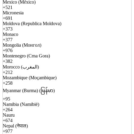
Mexico (México)
+521
Micronesia
+691
Moldova (Republica Moldova)
+373
Monaco
+377
Mongolia (Монгол)
+976
Montenegro (Crna Gora)
+382
Morocco (المغرب)
+212
Mozambique (Moçambique)
+258
Myanmar (Burma) (မြန်မာ)
+95
Namibia (Namibië)
+264
Nauru
+674
Nepal (नेपाल)
+977