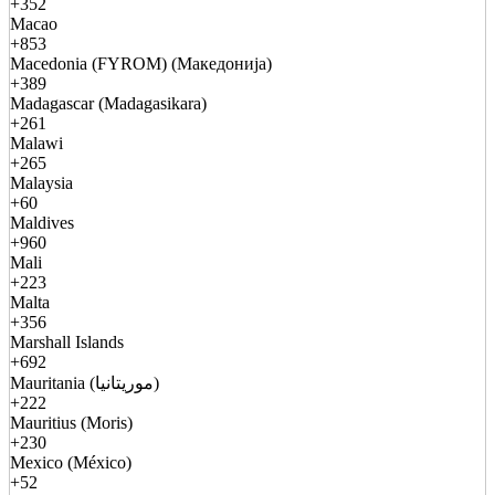
+352
Macao
+853
Macedonia (FYROM) (Македонија)
+389
Madagascar (Madagasikara)
+261
Malawi
+265
Malaysia
+60
Maldives
+960
Mali
+223
Malta
+356
Marshall Islands
+692
Mauritania (موريتانيا)
+222
Mauritius (Moris)
+230
Mexico (México)
+52