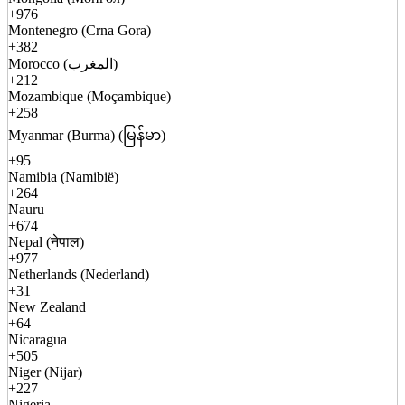
+976
Montenegro (Crna Gora)
+382
Morocco (المغرب)
+212
Mozambique (Moçambique)
+258
Myanmar (Burma) (မြန်မာ)
+95
Namibia (Namibië)
+264
Nauru
+674
Nepal (नेपाल)
+977
Netherlands (Nederland)
+31
New Zealand
+64
Nicaragua
+505
Niger (Nijar)
+227
Nigeria