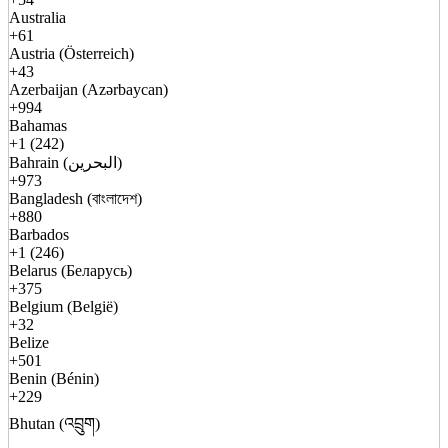
Australia
+61
Austria (Österreich)
+43
Azerbaijan (Azərbaycan)
+994
Bahamas
+1 (242)
Bahrain (البحرين)
+973
Bangladesh (বাংলাদেশ)
+880
Barbados
+1 (246)
Belarus (Беларусь)
+375
Belgium (België)
+32
Belize
+501
Benin (Bénin)
+229
Bhutan (འབྲུག)