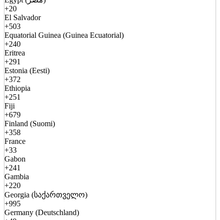
+20
El Salvador
+503
Equatorial Guinea (Guinea Ecuatorial)
+240
Eritrea
+291
Estonia (Eesti)
+372
Ethiopia
+251
Fiji
+679
Finland (Suomi)
+358
France
+33
Gabon
+241
Gambia
+220
Georgia (საქართველო)
+995
Germany (Deutschland)