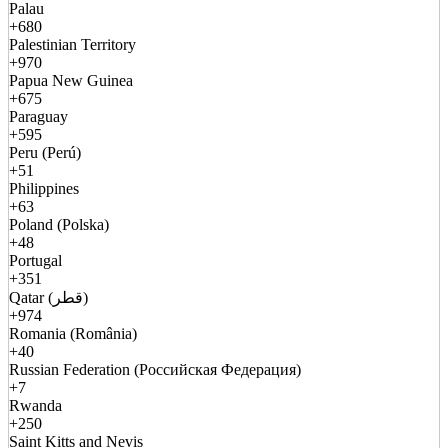
Palau
+680
Palestinian Territory
+970
Papua New Guinea
+675
Paraguay
+595
Peru (Perú)
+51
Philippines
+63
Poland (Polska)
+48
Portugal
+351
Qatar (قطر)
+974
Romania (România)
+40
Russian Federation (Российская Федерация)
+7
Rwanda
+250
Saint Kitts and Nevis