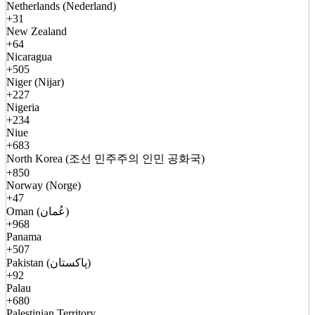
Netherlands (Nederland)
+31
New Zealand
+64
Nicaragua
+505
Niger (Nijar)
+227
Nigeria
+234
Niue
+683
North Korea (조선 민주주의 인민 공화국)
+850
Norway (Norge)
+47
Oman (عُمان)
+968
Panama
+507
Pakistan (پاکستان)
+92
Palau
+680
Palestinian Territory