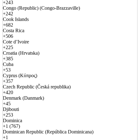
+243
Congo (Republic) (Congo-Brazzaville)
+242
Cook Islands
+682
Costa Rica
+506
Cote d’Ivoire
+225
Croatia (Hrvatska)
+385
Cuba
+53
Cyprus (Κύπρος)
+357
Czech Republic (Česká republika)
+420
Denmark (Danmark)
+45
Djibouti
+253
Dominica
+1 (767)
Dominican Republic (República Dominicana)
+1