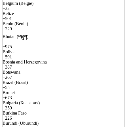
Belgium (België)
+32
Belize
+501
Benin (Bénin)
+229
Bhutan (འབྲུག)
+975
Bolivia
+591
Bosnia and Herzegovina
+387
Botswana
+267
Brazil (Brasil)
+55
Brunei
+673
Bulgaria (България)
+359
Burkina Faso
+226
Burundi (Uburundi)