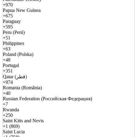
+970
Papua New Guinea
+675
Paraguay
+595
Peru (Perú)
+51
Philippines
+63
Poland (Polska)
+48
Portugal
+351
Qatar (قطر)
+974
Romania (România)
+40
Russian Federation (Российская Федерация)
+7
Rwanda
+250
Saint Kitts and Nevis
+1 (869)
Saint Lucia