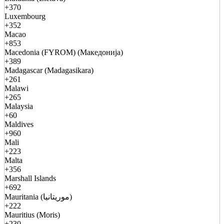
+370
Luxembourg
+352
Macao
+853
Macedonia (FYROM) (Македонија)
+389
Madagascar (Madagasikara)
+261
Malawi
+265
Malaysia
+60
Maldives
+960
Mali
+223
Malta
+356
Marshall Islands
+692
Mauritania (موريتانيا)
+222
Mauritius (Moris)
+230