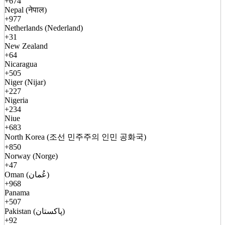
+674
Nepal (नेपाल)
+977
Netherlands (Nederland)
+31
New Zealand
+64
Nicaragua
+505
Niger (Nijar)
+227
Nigeria
+234
Niue
+683
North Korea (조선 민주주의 인민 공화국)
+850
Norway (Norge)
+47
Oman (عُمان)
+968
Panama
+507
Pakistan (پاکستان)
+92