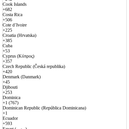
Cook Islands
+682
Costa Rica
+506
Cote d’Ivoire
+225
Croatia (Hrvatska)
+385
Cuba
+53
Cyprus (Κύπρος)
+357
Czech Republic (Česká republika)
+420
Denmark (Danmark)
+45
Djibouti
+253
Dominica
+1 (767)
Dominican Republic (República Dominicana)
+1
Ecuador
+593
Egypt (مصر)