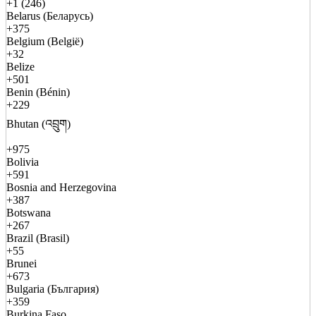
+1 (246)
Belarus (Беларусь)
+375
Belgium (België)
+32
Belize
+501
Benin (Bénin)
+229
Bhutan (འབྲུག)
+975
Bolivia
+591
Bosnia and Herzegovina
+387
Botswana
+267
Brazil (Brasil)
+55
Brunei
+673
Bulgaria (България)
+359
Burkina Faso