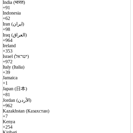
India (भारत)
+91
Indonesia
+62
Iran (ایران)
+98
Iraq (العراق)
+964
Ireland
+353
Israel (ישראל)
+972
Italy (Italia)
+39
Jamaica
+1
Japan (日本)
+81
Jordan (الأردن)
+962
Kazakhstan (Казахстан)
+7
Kenya
+254
Kiribati