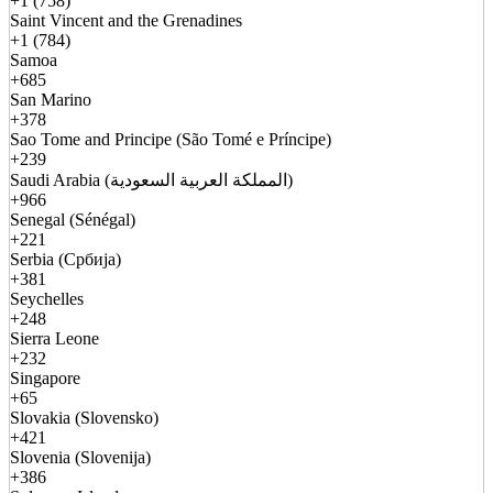
+1 (758)
Saint Vincent and the Grenadines
+1 (784)
Samoa
+685
San Marino
+378
Sao Tome and Principe (São Tomé e Príncipe)
+239
Saudi Arabia (المملكة العربية السعودية)
+966
Senegal (Sénégal)
+221
Serbia (Србија)
+381
Seychelles
+248
Sierra Leone
+232
Singapore
+65
Slovakia (Slovensko)
+421
Slovenia (Slovenija)
+386