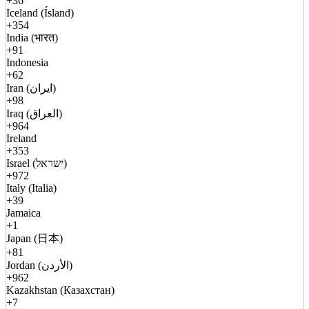
+36
Iceland (Ísland)
+354
India (भारत)
+91
Indonesia
+62
Iran (ایران)
+98
Iraq (العراق)
+964
Ireland
+353
Israel (ישראל)
+972
Italy (Italia)
+39
Jamaica
+1
Japan (日本)
+81
Jordan (الأردن)
+962
Kazakhstan (Казахстан)
+7