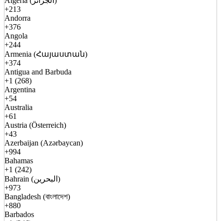
Algeria (الجزائر)
+213
Andorra
+376
Angola
+244
Armenia (Հայաստան)
+374
Antigua and Barbuda
+1 (268)
Argentina
+54
Australia
+61
Austria (Österreich)
+43
Azerbaijan (Azərbaycan)
+994
Bahamas
+1 (242)
Bahrain (البحرين)
+973
Bangladesh (বাংলাদেশ)
+880
Barbados