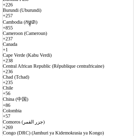
+226
Burundi (Uburundi)
+257
Cambodia (កម្ពុជា)
+855
Cameroon (Cameroun)
+237
Canada
+1
Cape Verde (Kabu Verdi)
+238
Central African Republic (République centrafricaine)
+236
Chad (Tchad)
+235
Chile
+56
China (中国)
+86
Colombia
+57
Comoros (جزر القمر)
+269
Congo (DRC) (Jamhuri ya Kidemokrasia ya Kongo)