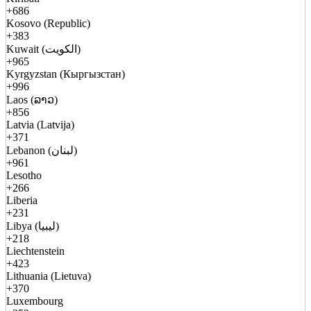
+686
Kosovo (Republic)
+383
Kuwait (الكويت)
+965
Kyrgyzstan (Кыргызстан)
+996
Laos (ລາວ)
+856
Latvia (Latvija)
+371
Lebanon (لبنان)
+961
Lesotho
+266
Liberia
+231
Libya (ليبيا)
+218
Liechtenstein
+423
Lithuania (Lietuva)
+370
Luxembourg