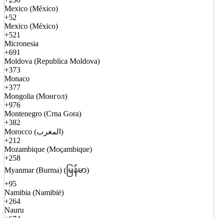
Mexico (México)
+52
Mexico (México)
+521
Micronesia
+691
Moldova (Republica Moldova)
+373
Monaco
+377
Mongolia (Монгол)
+976
Montenegro (Crna Gora)
+382
Morocco (المغرب)
+212
Mozambique (Moçambique)
+258
Myanmar (Burma) (မြန်မာ)
+95
Namibia (Namibië)
+264
Nauru