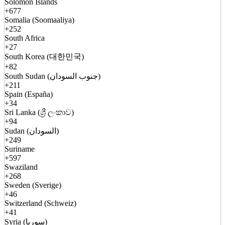
Solomon Islands
+677
Somalia (Soomaaliya)
+252
South Africa
+27
South Korea (대한민국)
+82
South Sudan (جنوب السودان)
+211
Spain (España)
+34
Sri Lanka (ශ්‍රී ලංකාව)
+94
Sudan (السودان)
+249
Suriname
+597
Swaziland
+268
Sweden (Sverige)
+46
Switzerland (Schweiz)
+41
Syria (سوريا)