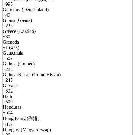
+995
Germany (Deutschland)
+49
Ghana (Gaana)
+233
Greece (Ελλάδα)
+30
Grenada
+1 (473)
Guatemala
+502
Guinea (Guinée)
+224
Guinea-Bissau (Guiné Bissau)
+245
Guyana
+592
Haiti
+509
Honduras
+504
Hong Kong (香港)
+852
Hungary (Magyarország)