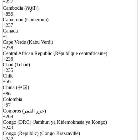
+257
Cambodia (កម្ពុជា)
+855
Cameroon (Cameroun)
+237
Canada
+1
Cape Verde (Kabu Verdi)
+238
Central African Republic (République centrafricaine)
+236
Chad (Tchad)
+235
Chile
+56
China (中国)
+86
Colombia
+57
Comoros (جزر القمر)
+269
Congo (DRC) (Jamhuri ya Kidemokrasia ya Kongo)
+243
Congo (Republic) (Congo-Brazzaville)
+242