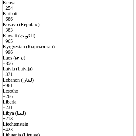
Kenya
+254
Kiribati
+686
Kosovo (Republic)
+383
Kuwait (الكويت)
+965
Kyrgyzstan (Кыргызстан)
+996
Laos (ລາວ)
+856
Latvia (Latvija)
+371
Lebanon (لبنان)
+961
Lesotho
+266
Liberia
+231
Libya (ليبيا)
+218
Liechtenstein
+423
Lithuania (Lietuva)