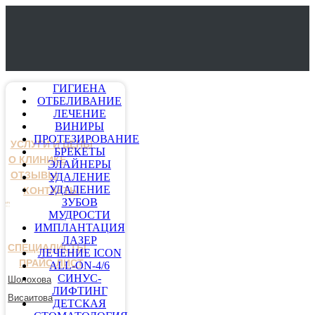
ГИГИЕНА
ОТБЕЛИВАНИЕ
ЛЕЧЕНИЕ
ВИНИРЫ
ПРОТЕЗИРОВАНИЕ
УСЛУГИ И ЦЕНЫ
БРЕКЕТЫ
О КЛИНИКЕ
ЭЛАЙНЕРЫ
ОТЗЫВЫ
УДАЛЕНИЕ
УДАЛЕНИЕ
КОНТАКТЫ
ЗУБОВ
МУДРОСТИ
ИМПЛАНТАЦИЯ
ЛАЗЕР
СПЕЦИАЛИСТЫ
ЛЕЧЕНИЕ ICON
ПРАЙС-ЛИСТ
ALL-ON-4/6
СИНУС-
Шолохова
ЛИФТИНГ
Висаитова
ДЕТСКАЯ