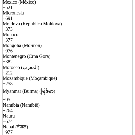
Mexico (México)
+521
Micronesia
+691
Moldova (Republica Moldova)
+373
Monaco
+377
Mongolia (Монгол)
+976
Montenegro (Crna Gora)
+382
Morocco (المغرب)
+212
Mozambique (Moçambique)
+258
Myanmar (Burma) (မြန်မာ)
+95
Namibia (Namibië)
+264
Nauru
+674
Nepal (नेपाल)
+977