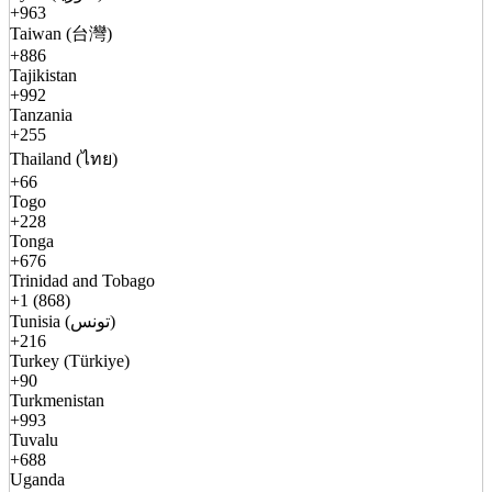
+963
Taiwan (台灣)
+886
Tajikistan
+992
Tanzania
+255
Thailand (ไทย)
+66
Togo
+228
Tonga
+676
Trinidad and Tobago
+1 (868)
Tunisia (تونس)
+216
Turkey (Türkiye)
+90
Turkmenistan
+993
Tuvalu
+688
Uganda