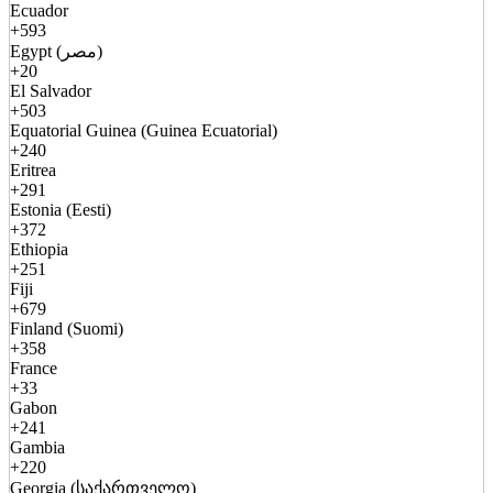
Ecuador
+593
Egypt (مصر)
+20
El Salvador
+503
Equatorial Guinea (Guinea Ecuatorial)
+240
Eritrea
+291
Estonia (Eesti)
+372
Ethiopia
+251
Fiji
+679
Finland (Suomi)
+358
France
+33
Gabon
+241
Gambia
+220
Georgia (საქართველო)