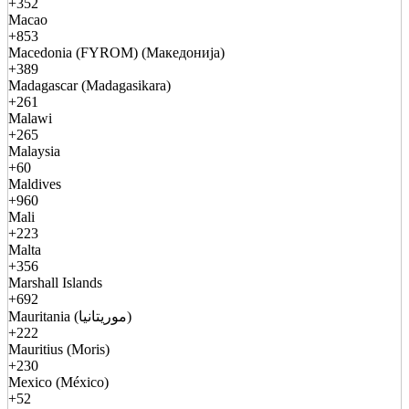
+352
Macao
+853
Macedonia (FYROM) (Македонија)
+389
Madagascar (Madagasikara)
+261
Malawi
+265
Malaysia
+60
Maldives
+960
Mali
+223
Malta
+356
Marshall Islands
+692
Mauritania (موريتانيا)
+222
Mauritius (Moris)
+230
Mexico (México)
+52