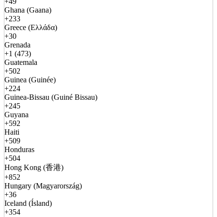
+49
Ghana (Gaana)
+233
Greece (Ελλάδα)
+30
Grenada
+1 (473)
Guatemala
+502
Guinea (Guinée)
+224
Guinea-Bissau (Guiné Bissau)
+245
Guyana
+592
Haiti
+509
Honduras
+504
Hong Kong (香港)
+852
Hungary (Magyarország)
+36
Iceland (Ísland)
+354