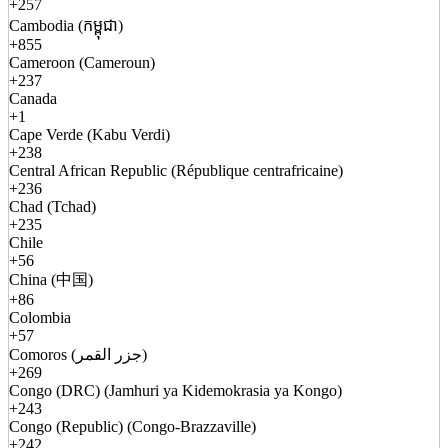
+257
Cambodia (កម្ពុជា)
+855
Cameroon (Cameroun)
+237
Canada
+1
Cape Verde (Kabu Verdi)
+238
Central African Republic (République centrafricaine)
+236
Chad (Tchad)
+235
Chile
+56
China (中国)
+86
Colombia
+57
Comoros (جزر القمر)
+269
Congo (DRC) (Jamhuri ya Kidemokrasia ya Kongo)
+243
Congo (Republic) (Congo-Brazzaville)
+242