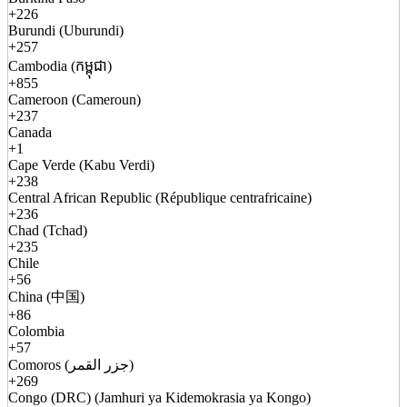
+226
Burundi (Uburundi)
+257
Cambodia (កម្ពុជា)
+855
Cameroon (Cameroun)
+237
Canada
+1
Cape Verde (Kabu Verdi)
+238
Central African Republic (République centrafricaine)
+236
Chad (Tchad)
+235
Chile
+56
China (中国)
+86
Colombia
+57
Comoros (جزر القمر)
+269
Congo (DRC) (Jamhuri ya Kidemokrasia ya Kongo)