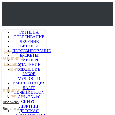
ГИГИЕНА
ОТБЕЛИВАНИЕ
ЛЕЧЕНИЕ
ВИНИРЫ
ПРОТЕЗИРОВАНИЕ
УСЛУГИ И ЦЕНЫ
БРЕКЕТЫ
О КЛИНИКЕ
ЭЛАЙНЕРЫ
ОТЗЫВЫ
УДАЛЕНИЕ
УДАЛЕНИЕ
КОНТАКТЫ
ЗУБОВ
МУДРОСТИ
ИМПЛАНТАЦИЯ
ЛАЗЕР
СПЕЦИАЛИСТЫ
ЛЕЧЕНИЕ ICON
ПРАЙС-ЛИСТ
ALL-ON-4/6
СИНУС-
Шолохова
ЛИФТИНГ
Висаитова
ДЕТСКАЯ