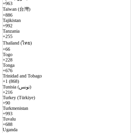
+963
Taiwan (台灣)
+886
Tajikistan
+992
Tanzania
+255
Thailand (ไทย)
+66
Togo
+228
Tonga
+676
Trinidad and Tobago
+1 (868)
Tunisia (تونس)
+216
Turkey (Türkiye)
+90
Turkmenistan
+993
Tuvalu
+688
Uganda