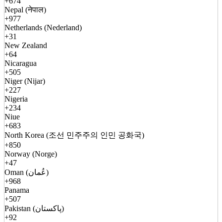
+674
Nepal (नेपाल)
+977
Netherlands (Nederland)
+31
New Zealand
+64
Nicaragua
+505
Niger (Nijar)
+227
Nigeria
+234
Niue
+683
North Korea (조선 민주주의 인민 공화국)
+850
Norway (Norge)
+47
Oman (عُمان)
+968
Panama
+507
Pakistan (پاکستان)
+92