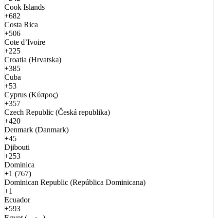
Cook Islands
+682
Costa Rica
+506
Cote d’Ivoire
+225
Croatia (Hrvatska)
+385
Cuba
+53
Cyprus (Κύπρος)
+357
Czech Republic (Česká republika)
+420
Denmark (Danmark)
+45
Djibouti
+253
Dominica
+1 (767)
Dominican Republic (República Dominicana)
+1
Ecuador
+593
Egypt (مصر)