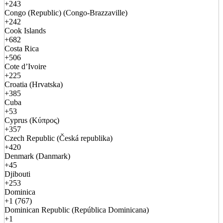
+243
Congo (Republic) (Congo-Brazzaville)
+242
Cook Islands
+682
Costa Rica
+506
Cote d’Ivoire
+225
Croatia (Hrvatska)
+385
Cuba
+53
Cyprus (Κύπρος)
+357
Czech Republic (Česká republika)
+420
Denmark (Danmark)
+45
Djibouti
+253
Dominica
+1 (767)
Dominican Republic (República Dominicana)
+1