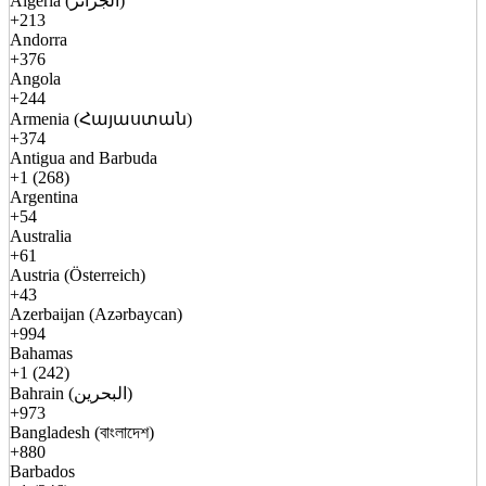
Algeria (الجزائر)
+213
Andorra
+376
Angola
+244
Armenia (Հայաստան)
+374
Antigua and Barbuda
+1 (268)
Argentina
+54
Australia
+61
Austria (Österreich)
+43
Azerbaijan (Azərbaycan)
+994
Bahamas
+1 (242)
Bahrain (البحرين)
+973
Bangladesh (বাংলাদেশ)
+880
Barbados