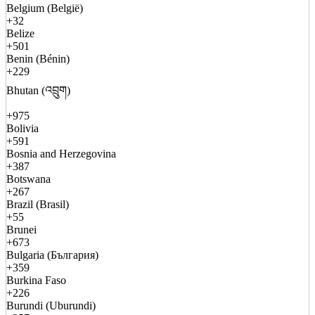
Belgium (België)
+32
Belize
+501
Benin (Bénin)
+229
Bhutan (འབྲུག)
+975
Bolivia
+591
Bosnia and Herzegovina
+387
Botswana
+267
Brazil (Brasil)
+55
Brunei
+673
Bulgaria (България)
+359
Burkina Faso
+226
Burundi (Uburundi)