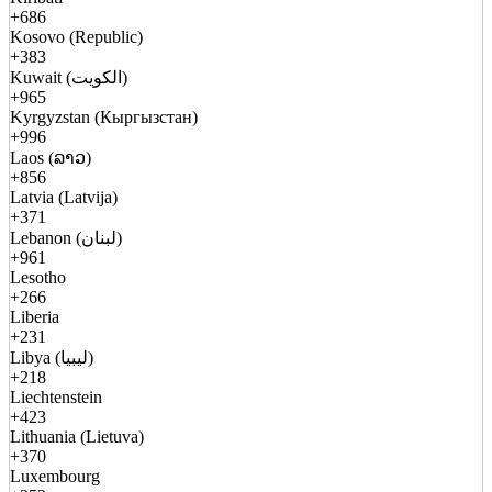
+686
Kosovo (Republic)
+383
Kuwait (الكويت)
+965
Kyrgyzstan (Кыргызстан)
+996
Laos (ລາວ)
+856
Latvia (Latvija)
+371
Lebanon (لبنان)
+961
Lesotho
+266
Liberia
+231
Libya (ليبيا)
+218
Liechtenstein
+423
Lithuania (Lietuva)
+370
Luxembourg