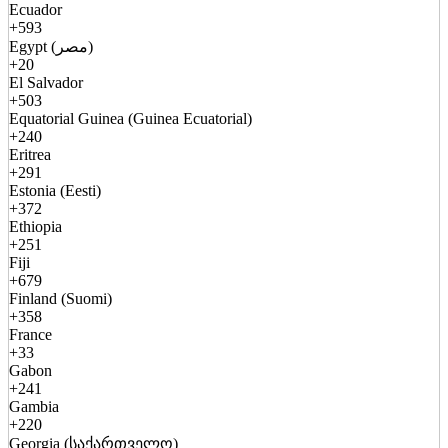
Ecuador
+593
Egypt (مصر)
+20
El Salvador
+503
Equatorial Guinea (Guinea Ecuatorial)
+240
Eritrea
+291
Estonia (Eesti)
+372
Ethiopia
+251
Fiji
+679
Finland (Suomi)
+358
France
+33
Gabon
+241
Gambia
+220
Georgia (საქართველო)