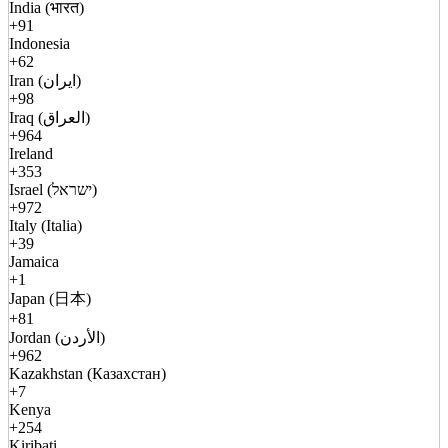
India (भारत)
+91
Indonesia
+62
Iran (ایران)
+98
Iraq (العراق)
+964
Ireland
+353
Israel (ישראל)
+972
Italy (Italia)
+39
Jamaica
+1
Japan (日本)
+81
Jordan (الأردن)
+962
Kazakhstan (Казахстан)
+7
Kenya
+254
Kiribati