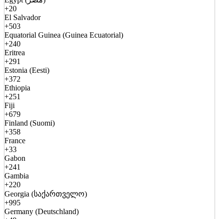
+20
El Salvador
+503
Equatorial Guinea (Guinea Ecuatorial)
+240
Eritrea
+291
Estonia (Eesti)
+372
Ethiopia
+251
Fiji
+679
Finland (Suomi)
+358
France
+33
Gabon
+241
Gambia
+220
Georgia (საქართველო)
+995
Germany (Deutschland)