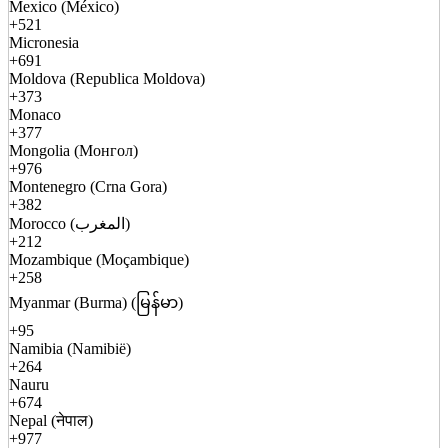
Mexico (México)
+521
Micronesia
+691
Moldova (Republica Moldova)
+373
Monaco
+377
Mongolia (Монгол)
+976
Montenegro (Crna Gora)
+382
Morocco (المغرب)
+212
Mozambique (Moçambique)
+258
Myanmar (Burma) (မြန်မာ)
+95
Namibia (Namibië)
+264
Nauru
+674
Nepal (नेपाल)
+977