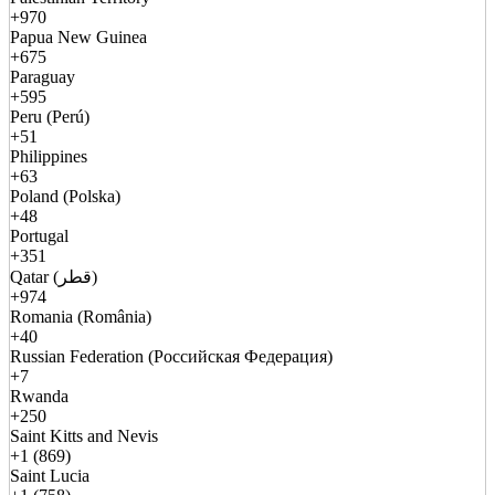
+970
Papua New Guinea
+675
Paraguay
+595
Peru (Perú)
+51
Philippines
+63
Poland (Polska)
+48
Portugal
+351
Qatar (قطر)
+974
Romania (România)
+40
Russian Federation (Российская Федерация)
+7
Rwanda
+250
Saint Kitts and Nevis
+1 (869)
Saint Lucia