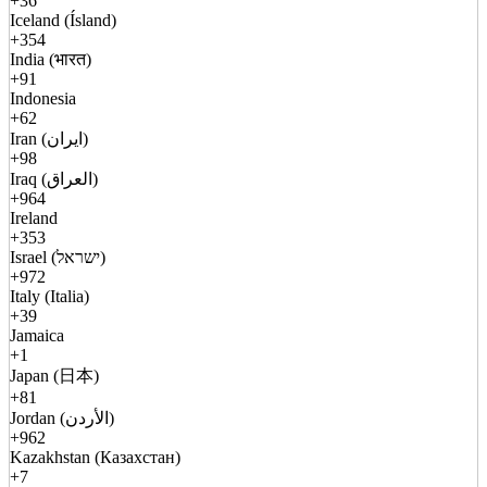
+36
Iceland (Ísland)
+354
India (भारत)
+91
Indonesia
+62
Iran (ایران)
+98
Iraq (العراق)
+964
Ireland
+353
Israel (ישראל)
+972
Italy (Italia)
+39
Jamaica
+1
Japan (日本)
+81
Jordan (الأردن)
+962
Kazakhstan (Казахстан)
+7