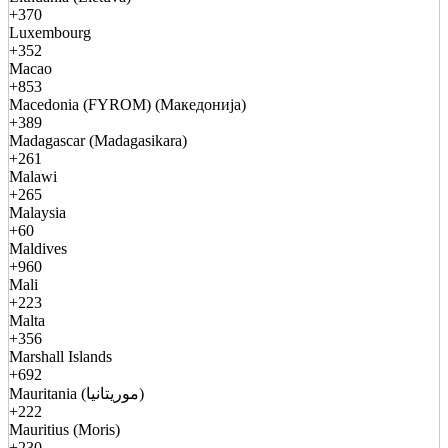
+370
Luxembourg
+352
Macao
+853
Macedonia (FYROM) (Македонија)
+389
Madagascar (Madagasikara)
+261
Malawi
+265
Malaysia
+60
Maldives
+960
Mali
+223
Malta
+356
Marshall Islands
+692
Mauritania (موريتانيا)
+222
Mauritius (Moris)
+230