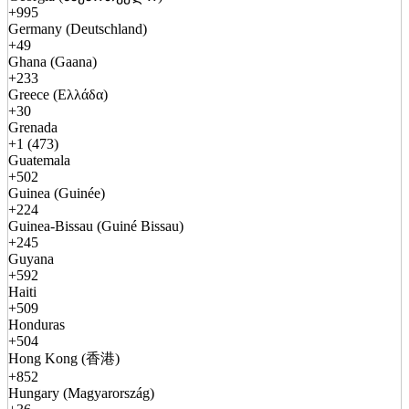
+995
Germany (Deutschland)
+49
Ghana (Gaana)
+233
Greece (Ελλάδα)
+30
Grenada
+1 (473)
Guatemala
+502
Guinea (Guinée)
+224
Guinea-Bissau (Guiné Bissau)
+245
Guyana
+592
Haiti
+509
Honduras
+504
Hong Kong (香港)
+852
Hungary (Magyarország)