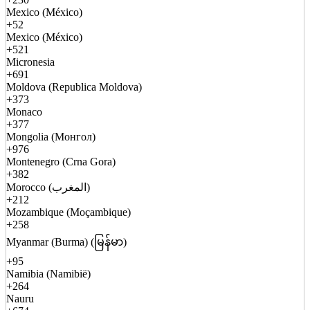
Mexico (México)
+52
Mexico (México)
+521
Micronesia
+691
Moldova (Republica Moldova)
+373
Monaco
+377
Mongolia (Монгол)
+976
Montenegro (Crna Gora)
+382
Morocco (المغرب)
+212
Mozambique (Moçambique)
+258
Myanmar (Burma) (မြန်မာ)
+95
Namibia (Namibië)
+264
Nauru