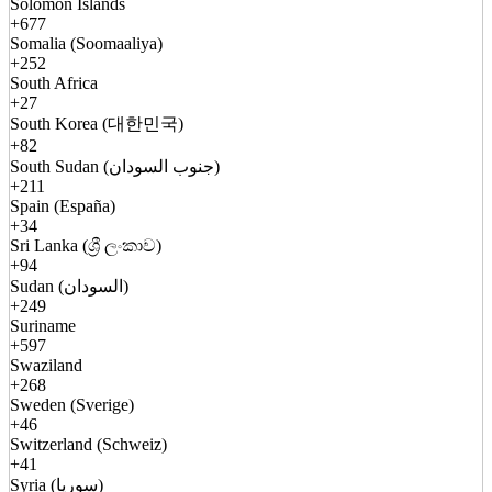
Solomon Islands
+677
Somalia (Soomaaliya)
+252
South Africa
+27
South Korea (대한민국)
+82
South Sudan (جنوب السودان)
+211
Spain (España)
+34
Sri Lanka (ශ්‍රී ලංකාව)
+94
Sudan (السودان)
+249
Suriname
+597
Swaziland
+268
Sweden (Sverige)
+46
Switzerland (Schweiz)
+41
Syria (سوريا)