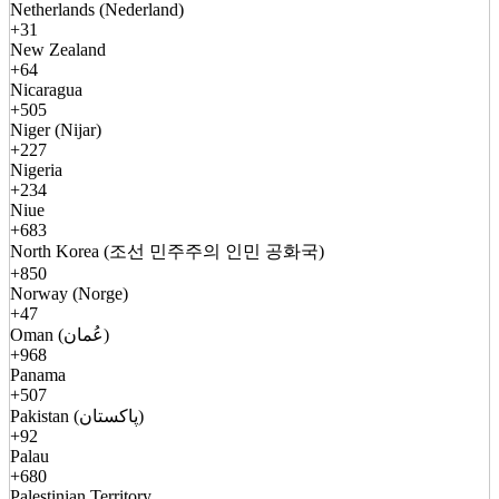
Netherlands (Nederland)
+31
New Zealand
+64
Nicaragua
+505
Niger (Nijar)
+227
Nigeria
+234
Niue
+683
North Korea (조선 민주주의 인민 공화국)
+850
Norway (Norge)
+47
Oman (عُمان)
+968
Panama
+507
Pakistan (پاکستان)
+92
Palau
+680
Palestinian Territory