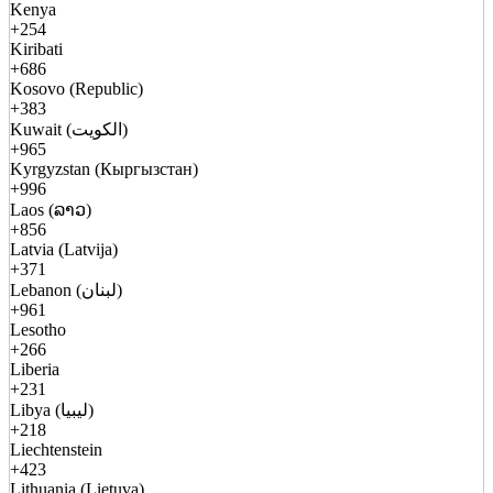
Kenya
+254
Kiribati
+686
Kosovo (Republic)
+383
Kuwait (الكويت)
+965
Kyrgyzstan (Кыргызстан)
+996
Laos (ລາວ)
+856
Latvia (Latvija)
+371
Lebanon (لبنان)
+961
Lesotho
+266
Liberia
+231
Libya (ليبيا)
+218
Liechtenstein
+423
Lithuania (Lietuva)