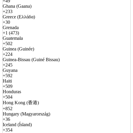
+49
Ghana (Gaana)
+233
Greece (Ελλάδα)
+30
Grenada
+1 (473)
Guatemala
+502
Guinea (Guinée)
+224
Guinea-Bissau (Guiné Bissau)
+245
Guyana
+592
Haiti
+509
Honduras
+504
Hong Kong (香港)
+852
Hungary (Magyarország)
+36
Iceland (Ísland)
+354