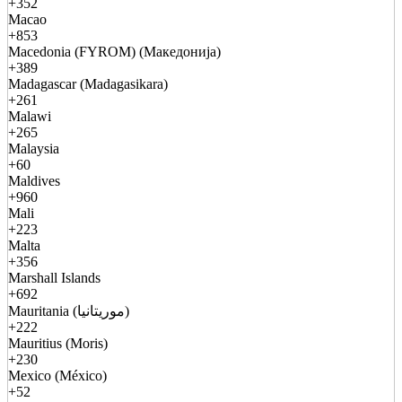
+352
Macao
+853
Macedonia (FYROM) (Македонија)
+389
Madagascar (Madagasikara)
+261
Malawi
+265
Malaysia
+60
Maldives
+960
Mali
+223
Malta
+356
Marshall Islands
+692
Mauritania (موريتانيا)
+222
Mauritius (Moris)
+230
Mexico (México)
+52