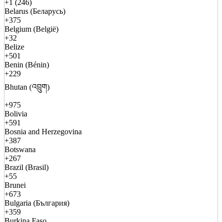
+1 (246)
Belarus (Беларусь)
+375
Belgium (België)
+32
Belize
+501
Benin (Bénin)
+229
Bhutan (འབྲུག)
+975
Bolivia
+591
Bosnia and Herzegovina
+387
Botswana
+267
Brazil (Brasil)
+55
Brunei
+673
Bulgaria (България)
+359
Burkina Faso