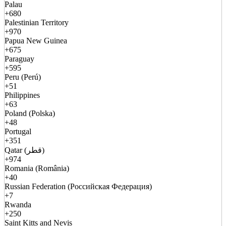
Palau
+680
Palestinian Territory
+970
Papua New Guinea
+675
Paraguay
+595
Peru (Perú)
+51
Philippines
+63
Poland (Polska)
+48
Portugal
+351
Qatar (قطر)
+974
Romania (România)
+40
Russian Federation (Российская Федерация)
+7
Rwanda
+250
Saint Kitts and Nevis