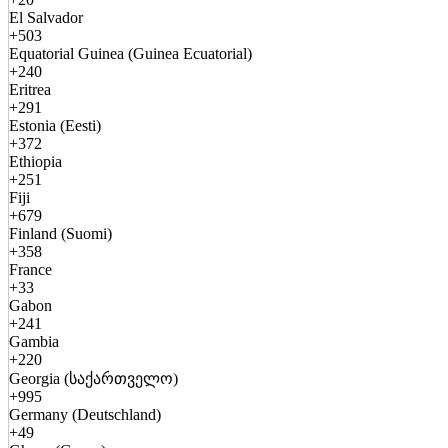
El Salvador
+503
Equatorial Guinea (Guinea Ecuatorial)
+240
Eritrea
+291
Estonia (Eesti)
+372
Ethiopia
+251
Fiji
+679
Finland (Suomi)
+358
France
+33
Gabon
+241
Gambia
+220
Georgia (საქართველო)
+995
Germany (Deutschland)
+49