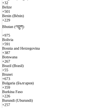
+32
Belize
+501
Benin (Bénin)
+229
Bhutan (འབྲུག)
+975
Bolivia
+591
Bosnia and Herzegovina
+387
Botswana
+267
Brazil (Brasil)
+55
Brunei
+673
Bulgaria (България)
+359
Burkina Faso
+226
Burundi (Uburundi)
+257