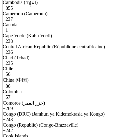
Cambodia (កម្ពុជា)
+855
Cameroon (Cameroun)
+237
Canada
+1
Cape Verde (Kabu Verdi)
+238
Central African Republic (République centrafricaine)
+236
Chad (Tchad)
+235
Chile
+56
China (中国)
+86
Colombia
+57
Comoros (جزر القمر)
+269
Congo (DRC) (Jamhuri ya Kidemokrasia ya Kongo)
+243
Congo (Republic) (Congo-Brazzaville)
+242
Cook Islands