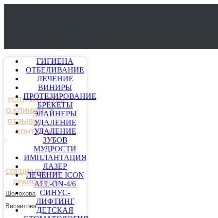
ГИГИЕНА
ОТБЕЛИВАНИЕ
ЛЕЧЕНИЕ
ВИНИРЫ
ПРОТЕЗИРОВАНИЕ
УСЛУГИ И ЦЕНЫ
БРЕКЕТЫ
О КЛИНИКЕ
ЭЛАЙНЕРЫ
ОТЗЫВЫ
УДАЛЕНИЕ
УДАЛЕНИЕ
КОНТАКТЫ
ЗУБОВ
МУДРОСТИ
ИМПЛАНТАЦИЯ
ЛАЗЕР
СПЕЦИАЛИСТЫ
ЛЕЧЕНИЕ ICON
ПРАЙС-ЛИСТ
ALL-ON-4/6
СИНУС-
Шолохова
ЛИФТИНГ
Висаитова
ДЕТСКАЯ