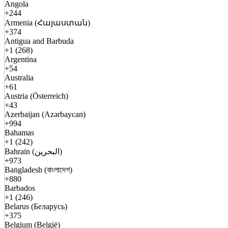
Angola
+244
Armenia (Հայաստան)
+374
Antigua and Barbuda
+1 (268)
Argentina
+54
Australia
+61
Austria (Österreich)
+43
Azerbaijan (Azərbaycan)
+994
Bahamas
+1 (242)
Bahrain (البحرين)
+973
Bangladesh (বাংলাদেশ)
+880
Barbados
+1 (246)
Belarus (Беларусь)
+375
Belgium (België)