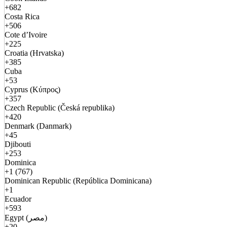
+682
Costa Rica
+506
Cote d’Ivoire
+225
Croatia (Hrvatska)
+385
Cuba
+53
Cyprus (Κύπρος)
+357
Czech Republic (Česká republika)
+420
Denmark (Danmark)
+45
Djibouti
+253
Dominica
+1 (767)
Dominican Republic (República Dominicana)
+1
Ecuador
+593
Egypt (مصر)
+20