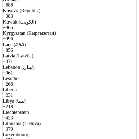
+686
Kosovo (Republic)
+383
Kuwait (الكويت)
+965
Kyrgyzstan (Кыргызстан)
+996
Laos (ລາວ)
+856
Latvia (Latvija)
+371
Lebanon (لبنان)
+961
Lesotho
+266
Liberia
+231
Libya (ليبيا)
+218
Liechtenstein
+423
Lithuania (Lietuva)
+370
Luxembourg