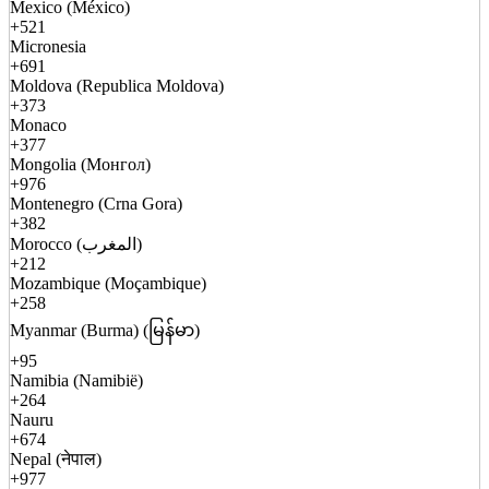
Mexico (México)
+521
Micronesia
+691
Moldova (Republica Moldova)
+373
Monaco
+377
Mongolia (Монгол)
+976
Montenegro (Crna Gora)
+382
Morocco (المغرب)
+212
Mozambique (Moçambique)
+258
Myanmar (Burma) (မြန်မာ)
+95
Namibia (Namibië)
+264
Nauru
+674
Nepal (नेपाल)
+977