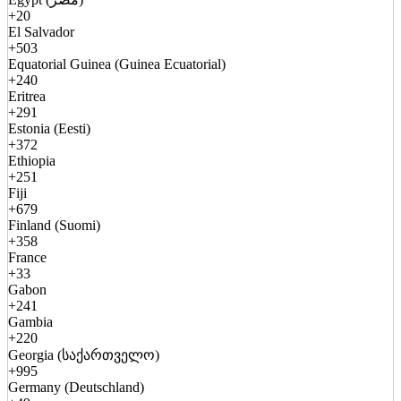
+20
El Salvador
+503
Equatorial Guinea (Guinea Ecuatorial)
+240
Eritrea
+291
Estonia (Eesti)
+372
Ethiopia
+251
Fiji
+679
Finland (Suomi)
+358
France
+33
Gabon
+241
Gambia
+220
Georgia (საქართველო)
+995
Germany (Deutschland)