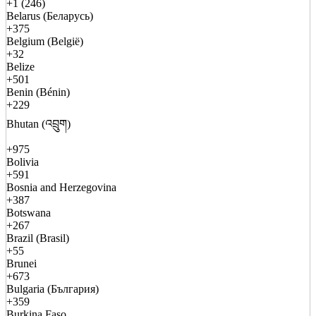
+1 (246)
Belarus (Беларусь)
+375
Belgium (België)
+32
Belize
+501
Benin (Bénin)
+229
Bhutan (འབྲུག)
+975
Bolivia
+591
Bosnia and Herzegovina
+387
Botswana
+267
Brazil (Brasil)
+55
Brunei
+673
Bulgaria (България)
+359
Burkina Faso