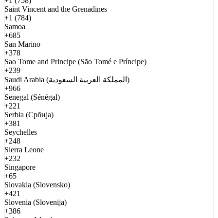
+1 (758)
Saint Vincent and the Grenadines
+1 (784)
Samoa
+685
San Marino
+378
Sao Tome and Principe (São Tomé e Príncipe)
+239
Saudi Arabia (المملكة العربية السعودية)
+966
Senegal (Sénégal)
+221
Serbia (Србија)
+381
Seychelles
+248
Sierra Leone
+232
Singapore
+65
Slovakia (Slovensko)
+421
Slovenia (Slovenija)
+386