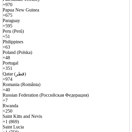
+970
Papua New Guinea
+675
Paraguay
+595
Peru (Perú)
+51
Philippines
+63
Poland (Polska)
+48
Portugal
+351
Qatar (قطر)
+974
Romania (România)
+40
Russian Federation (Российская Федерация)
+7
Rwanda
+250
Saint Kitts and Nevis
+1 (869)
Saint Lucia