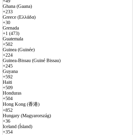
+49
Ghana (Gaana)
+233
Greece (Ελλάδα)
+30
Grenada
+1 (473)
Guatemala
+502
Guinea (Guinée)
+224
Guinea-Bissau (Guiné Bissau)
+245
Guyana
+592
Haiti
+509
Honduras
+504
Hong Kong (香港)
+852
Hungary (Magyarország)
+36
Iceland (Ísland)
+354