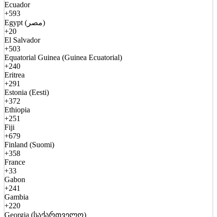
Ecuador
+593
Egypt (مصر)
+20
El Salvador
+503
Equatorial Guinea (Guinea Ecuatorial)
+240
Eritrea
+291
Estonia (Eesti)
+372
Ethiopia
+251
Fiji
+679
Finland (Suomi)
+358
France
+33
Gabon
+241
Gambia
+220
Georgia (საქართველო)