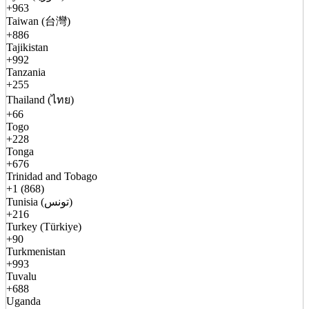
+963
Taiwan (台灣)
+886
Tajikistan
+992
Tanzania
+255
Thailand (ไทย)
+66
Togo
+228
Tonga
+676
Trinidad and Tobago
+1 (868)
Tunisia (تونس)
+216
Turkey (Türkiye)
+90
Turkmenistan
+993
Tuvalu
+688
Uganda