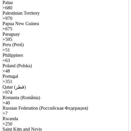
Palau
+680
Palestinian Territory
+970
Papua New Guinea
+675
Paraguay
+595
Peru (Perú)
+51
Philippines
+63
Poland (Polska)
+48
Portugal
+351
Qatar (قطر)
+974
Romania (România)
+40
Russian Federation (Российская Федерация)
+7
Rwanda
+250
Saint Kitts and Nevis