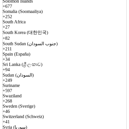
Solomon Islands
+677
Somalia (Soomaaliya)
+252
South Africa
+27
South Korea (대한민국)
+82
South Sudan (جنوب السودان)
+211
Spain (España)
+34
Sri Lanka (ශ්‍රී ලංකාව)
+94
Sudan (السودان)
+249
Suriname
+597
Swaziland
+268
Sweden (Sverige)
+46
Switzerland (Schweiz)
+41
Syria (سوريا)