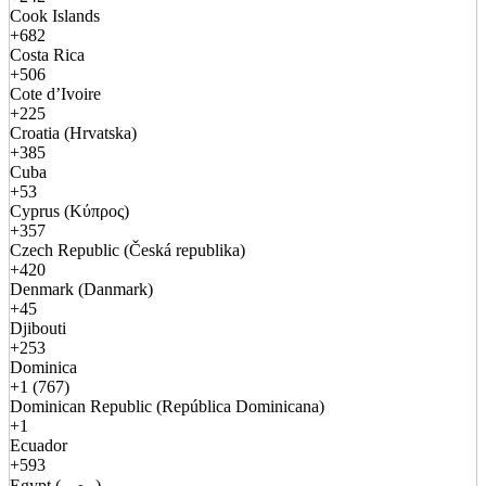
Cook Islands
+682
Costa Rica
+506
Cote d’Ivoire
+225
Croatia (Hrvatska)
+385
Cuba
+53
Cyprus (Κύπρος)
+357
Czech Republic (Česká republika)
+420
Denmark (Danmark)
+45
Djibouti
+253
Dominica
+1 (767)
Dominican Republic (República Dominicana)
+1
Ecuador
+593
Egypt (مصر)