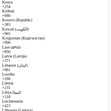
Kenya
+254
Kiribati
+686
Kosovo (Republic)
+383
Kuwait (الكويت)
+965
Kyrgyzstan (Кыргызстан)
+996
Laos (ລາວ)
+856
Latvia (Latvija)
+371
Lebanon (لبنان)
+961
Lesotho
+266
Liberia
+231
Libya (ليبيا)
+218
Liechtenstein
+423
Lithuania (Lietuva)