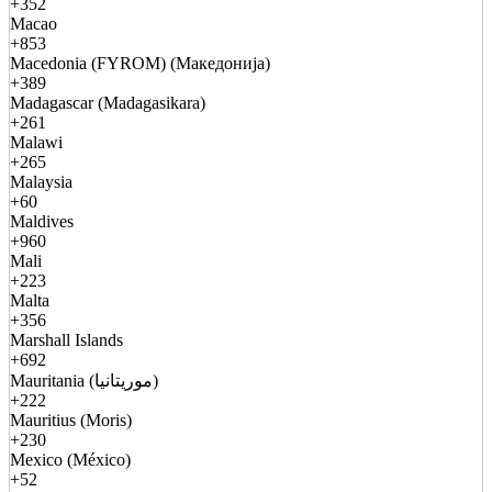
+352
Macao
+853
Macedonia (FYROM) (Македонија)
+389
Madagascar (Madagasikara)
+261
Malawi
+265
Malaysia
+60
Maldives
+960
Mali
+223
Malta
+356
Marshall Islands
+692
Mauritania (موريتانيا)
+222
Mauritius (Moris)
+230
Mexico (México)
+52