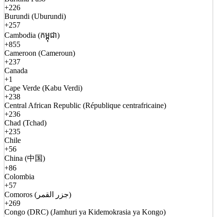
+226
Burundi (Uburundi)
+257
Cambodia (កម្ពុជា)
+855
Cameroon (Cameroun)
+237
Canada
+1
Cape Verde (Kabu Verdi)
+238
Central African Republic (République centrafricaine)
+236
Chad (Tchad)
+235
Chile
+56
China (中国)
+86
Colombia
+57
Comoros (جزر القمر)
+269
Congo (DRC) (Jamhuri ya Kidemokrasia ya Kongo)