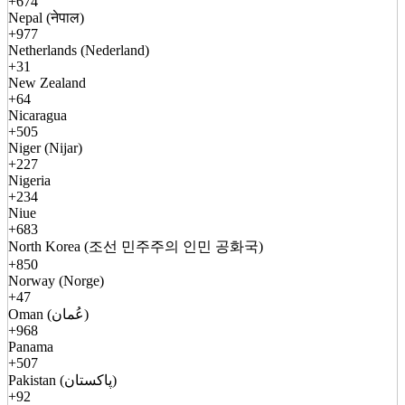
+674
Nepal (नेपाल)
+977
Netherlands (Nederland)
+31
New Zealand
+64
Nicaragua
+505
Niger (Nijar)
+227
Nigeria
+234
Niue
+683
North Korea (조선 민주주의 인민 공화국)
+850
Norway (Norge)
+47
Oman (عُمان)
+968
Panama
+507
Pakistan (پاکستان)
+92