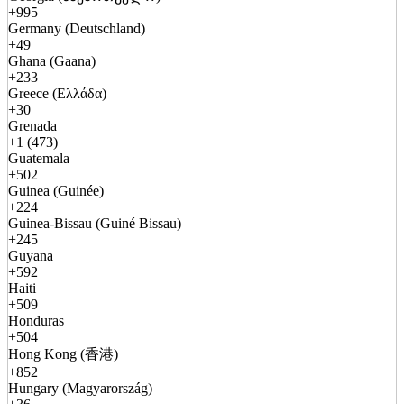
+995
Germany (Deutschland)
+49
Ghana (Gaana)
+233
Greece (Ελλάδα)
+30
Grenada
+1 (473)
Guatemala
+502
Guinea (Guinée)
+224
Guinea-Bissau (Guiné Bissau)
+245
Guyana
+592
Haiti
+509
Honduras
+504
Hong Kong (香港)
+852
Hungary (Magyarország)