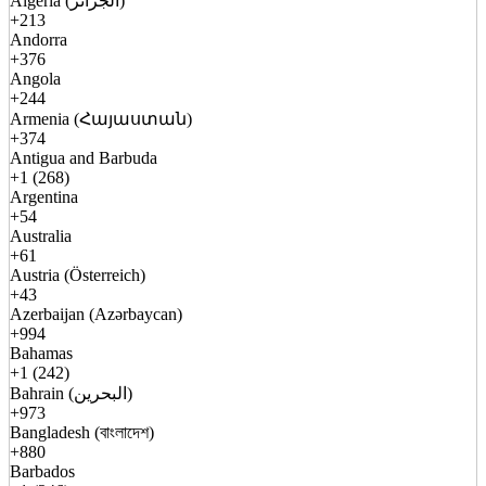
Algeria (الجزائر)
+213
Andorra
+376
Angola
+244
Armenia (Հայաստան)
+374
Antigua and Barbuda
+1 (268)
Argentina
+54
Australia
+61
Austria (Österreich)
+43
Azerbaijan (Azərbaycan)
+994
Bahamas
+1 (242)
Bahrain (البحرين)
+973
Bangladesh (বাংলাদেশ)
+880
Barbados