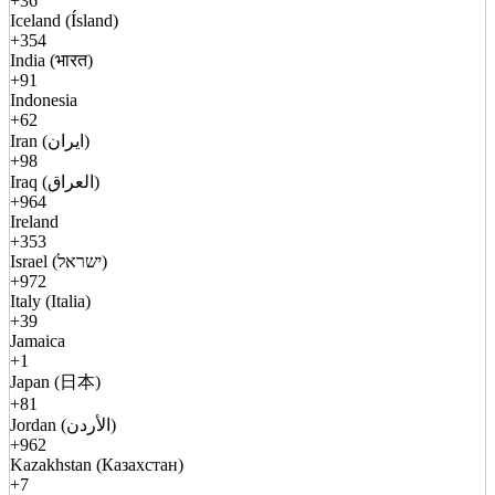
+36
Iceland (Ísland)
+354
India (भारत)
+91
Indonesia
+62
Iran (ایران)
+98
Iraq (العراق)
+964
Ireland
+353
Israel (ישראל)
+972
Italy (Italia)
+39
Jamaica
+1
Japan (日本)
+81
Jordan (الأردن)
+962
Kazakhstan (Казахстан)
+7