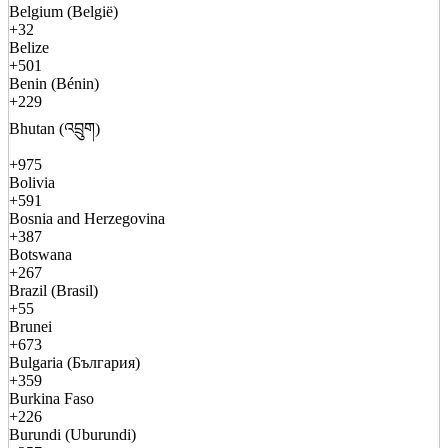
Belgium (België)
+32
Belize
+501
Benin (Bénin)
+229
Bhutan (འབྲུག)
+975
Bolivia
+591
Bosnia and Herzegovina
+387
Botswana
+267
Brazil (Brasil)
+55
Brunei
+673
Bulgaria (България)
+359
Burkina Faso
+226
Burundi (Uburundi)