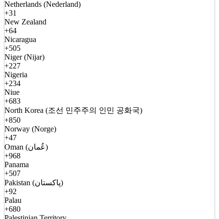
Netherlands (Nederland)
+31
New Zealand
+64
Nicaragua
+505
Niger (Nijar)
+227
Nigeria
+234
Niue
+683
North Korea (조선 민주주의 인민 공화국)
+850
Norway (Norge)
+47
Oman (عُمان)
+968
Panama
+507
Pakistan (پاکستان)
+92
Palau
+680
Palestinian Territory