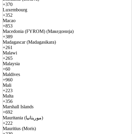
+370
Luxembourg
+352
Macao
+853
Macedonia (FYROM) (Македонија)
+389
Madagascar (Madagasikara)
+261
Malawi
+265
Malaysia
+60
Maldives
+960
Mali
+223
Malta
+356
Marshall Islands
+692
Mauritania (موريتانيا)
+222
Mauritius (Moris)
+230