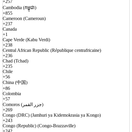
+257
Cambodia (កម្ពុជា)
+855
Cameroon (Cameroun)
+237
Canada
+1
Cape Verde (Kabu Verdi)
+238
Central African Republic (République centrafricaine)
+236
Chad (Tchad)
+235
Chile
+56
China (中国)
+86
Colombia
+57
Comoros (جزر القمر)
+269
Congo (DRC) (Jamhuri ya Kidemokrasia ya Kongo)
+243
Congo (Republic) (Congo-Brazzaville)
+242