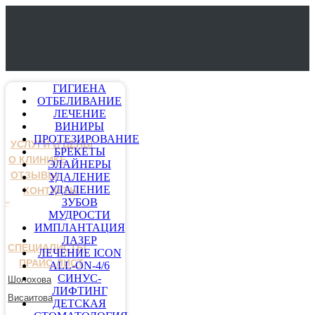
ГИГИЕНА
ОТБЕЛИВАНИЕ
ЛЕЧЕНИЕ
ВИНИРЫ
ПРОТЕЗИРОВАНИЕ
УСЛУГИ И ЦЕНЫ
БРЕКЕТЫ
О КЛИНИКЕ
ЭЛАЙНЕРЫ
ОТЗЫВЫ
УДАЛЕНИЕ
УДАЛЕНИЕ
КОНТАКТЫ
ЗУБОВ
МУДРОСТИ
ИМПЛАНТАЦИЯ
ЛАЗЕР
СПЕЦИАЛИСТЫ
ЛЕЧЕНИЕ ICON
ПРАЙС-ЛИСТ
ALL-ON-4/6
СИНУС-
Шолохова
ЛИФТИНГ
Висаитова
ДЕТСКАЯ