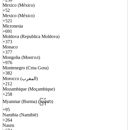
Mexico (México)
+52
Mexico (México)
+521
Micronesia
+691
Moldova (Republica Moldova)
+373
Monaco
+377
Mongolia (Монгол)
+976
Montenegro (Crna Gora)
+382
Morocco (المغرب)
+212
Mozambique (Moçambique)
+258
Myanmar (Burma) (မြန်မာ)
+95
Namibia (Namibië)
+264
Nauru