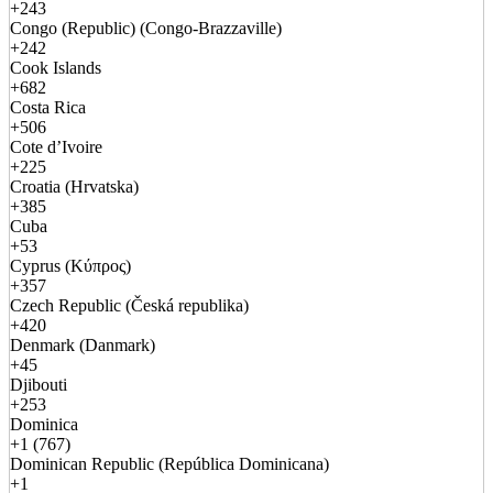
+243
Congo (Republic) (Congo-Brazzaville)
+242
Cook Islands
+682
Costa Rica
+506
Cote d’Ivoire
+225
Croatia (Hrvatska)
+385
Cuba
+53
Cyprus (Κύπρος)
+357
Czech Republic (Česká republika)
+420
Denmark (Danmark)
+45
Djibouti
+253
Dominica
+1 (767)
Dominican Republic (República Dominicana)
+1