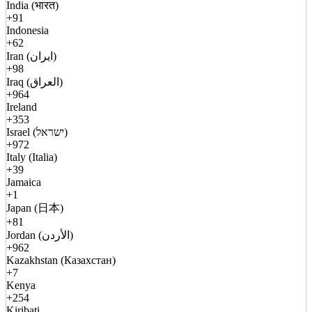
India (भारत)
+91
Indonesia
+62
Iran (ایران)
+98
Iraq (العراق)
+964
Ireland
+353
Israel (ישראל)
+972
Italy (Italia)
+39
Jamaica
+1
Japan (日本)
+81
Jordan (الأردن)
+962
Kazakhstan (Казахстан)
+7
Kenya
+254
Kiribati