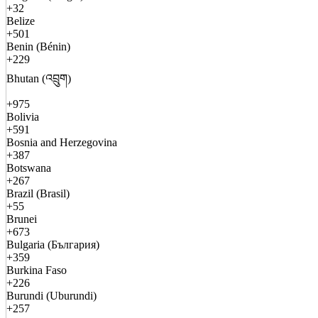
+32
Belize
+501
Benin (Bénin)
+229
Bhutan (འབྲུག)
+975
Bolivia
+591
Bosnia and Herzegovina
+387
Botswana
+267
Brazil (Brasil)
+55
Brunei
+673
Bulgaria (България)
+359
Burkina Faso
+226
Burundi (Uburundi)
+257