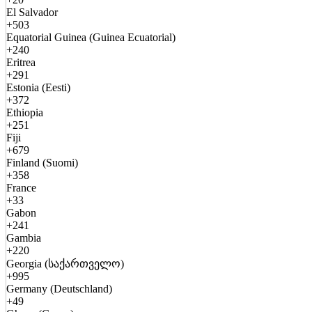
El Salvador
+503
Equatorial Guinea (Guinea Ecuatorial)
+240
Eritrea
+291
Estonia (Eesti)
+372
Ethiopia
+251
Fiji
+679
Finland (Suomi)
+358
France
+33
Gabon
+241
Gambia
+220
Georgia (საქართველო)
+995
Germany (Deutschland)
+49