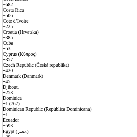
+682
Costa Rica
+506
Cote d’Ivoire
+225
Croatia (Hrvatska)
+385
Cuba
+53
Cyprus (Κύπρος)
+357
Czech Republic (Česká republika)
+420
Denmark (Danmark)
+45
Djibouti
+253
Dominica
+1 (767)
Dominican Republic (República Dominicana)
+1
Ecuador
+593
Egypt (مصر)
+20