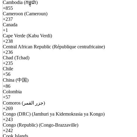
Cambodia (កម្ពុជា)
+855
Cameroon (Cameroun)
+237
Canada
+1
Cape Verde (Kabu Verdi)
+238
Central African Republic (République centrafricaine)
+236
Chad (Tchad)
+235
Chile
+56
China (中国)
+86
Colombia
+57
Comoros (جزر القمر)
+269
Congo (DRC) (Jamhuri ya Kidemokrasia ya Kongo)
+243
Congo (Republic) (Congo-Brazzaville)
+242
Cook Islands