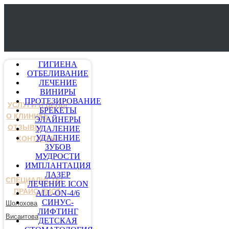
ГИГИЕНА
ОТБЕЛИВАНИЕ
ЛЕЧЕНИЕ
ВИНИРЫ
ПРОТЕЗИРОВАНИЕ
УСЛУГИ И ЦЕНЫ
БРЕКЕТЫ
О КЛИНИКЕ
ЭЛАЙНЕРЫ
ОТЗЫВЫ
УДАЛЕНИЕ
УДАЛЕНИЕ
КОНТАКТЫ
ЗУБОВ
МУДРОСТИ
ИМПЛАНТАЦИЯ
ЛАЗЕР
СПЕЦИАЛИСТЫ
ЛЕЧЕНИЕ ICON
ПРАЙС-ЛИСТ
ALL-ON-4/6
СИНУС-
Шолохова
ЛИФТИНГ
Висаитова
ДЕТСКАЯ