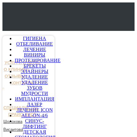
ГИГИЕНА
ОТБЕЛИВАНИЕ
ЛЕЧЕНИЕ
ВИНИРЫ
ПРОТЕЗИРОВАНИЕ
УСЛУГИ И ЦЕНЫ
БРЕКЕТЫ
О КЛИНИКЕ
ЭЛАЙНЕРЫ
ОТЗЫВЫ
УДАЛЕНИЕ
УДАЛЕНИЕ
КОНТАКТЫ
ЗУБОВ
МУДРОСТИ
ИМПЛАНТАЦИЯ
ЛАЗЕР
СПЕЦИАЛИСТЫ
ЛЕЧЕНИЕ ICON
ПРАЙС-ЛИСТ
ALL-ON-4/6
СИНУС-
Шолохова
ЛИФТИНГ
Висаитова
ДЕТСКАЯ