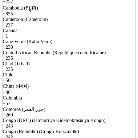
+257
Cambodia (កម្ពុជា)
+855
Cameroon (Cameroun)
+237
Canada
+1
Cape Verde (Kabu Verdi)
+238
Central African Republic (République centrafricaine)
+236
Chad (Tchad)
+235
Chile
+56
China (中国)
+86
Colombia
+57
Comoros (جزر القمر)
+269
Congo (DRC) (Jamhuri ya Kidemokrasia ya Kongo)
+243
Congo (Republic) (Congo-Brazzaville)
+242