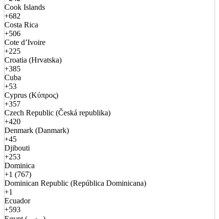
Cook Islands
+682
Costa Rica
+506
Cote d’Ivoire
+225
Croatia (Hrvatska)
+385
Cuba
+53
Cyprus (Κύπρος)
+357
Czech Republic (Česká republika)
+420
Denmark (Danmark)
+45
Djibouti
+253
Dominica
+1 (767)
Dominican Republic (República Dominicana)
+1
Ecuador
+593
Egypt (مصر)