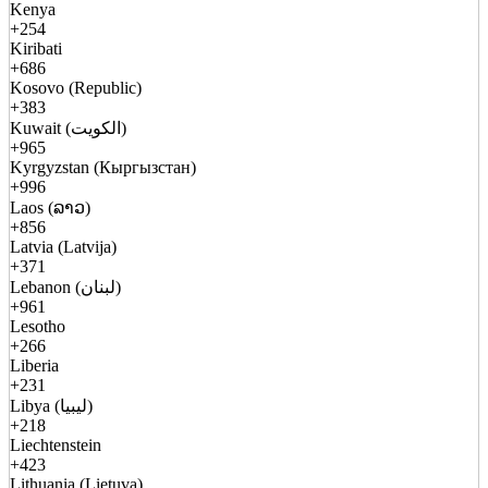
Kenya
+254
Kiribati
+686
Kosovo (Republic)
+383
Kuwait (الكويت)
+965
Kyrgyzstan (Кыргызстан)
+996
Laos (ລາວ)
+856
Latvia (Latvija)
+371
Lebanon (لبنان)
+961
Lesotho
+266
Liberia
+231
Libya (ليبيا)
+218
Liechtenstein
+423
Lithuania (Lietuva)