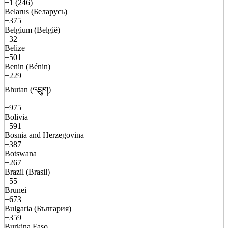
+1 (246)
Belarus (Беларусь)
+375
Belgium (België)
+32
Belize
+501
Benin (Bénin)
+229
Bhutan (འབྲུག)
+975
Bolivia
+591
Bosnia and Herzegovina
+387
Botswana
+267
Brazil (Brasil)
+55
Brunei
+673
Bulgaria (България)
+359
Burkina Faso