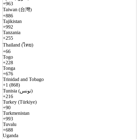
+963
Taiwan (台灣)
+886
Tajikistan
+992
Tanzania
+255
Thailand (ไทย)
+66
Togo
+228
Tonga
+676
Trinidad and Tobago
+1 (868)
Tunisia (تونس)
+216
Turkey (Türkiye)
+90
Turkmenistan
+993
Tuvalu
+688
Uganda