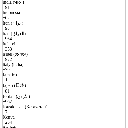
India (भारत)
+91
Indonesia
+62
Iran (ایران)
+98
Iraq (العراق)
+964
Ireland
+353
Israel (ישראל)
+972
Italy (Italia)
+39
Jamaica
+1
Japan (日本)
+81
Jordan (الأردن)
+962
Kazakhstan (Казахстан)
+7
Kenya
+254
Kiribati