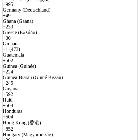
+995
Germany (Deutschland)
+49
Ghana (Gaana)
+233
Greece (Ελλάδα)
+30
Grenada
+1 (473)
Guatemala
+502
Guinea (Guinée)
+224
Guinea-Bissau (Guiné Bissau)
+245
Guyana
+592
Haiti
+509
Honduras
+504
Hong Kong (香港)
+852
Hungary (Magyarország)