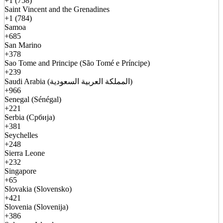
+1 (758)
Saint Vincent and the Grenadines
+1 (784)
Samoa
+685
San Marino
+378
Sao Tome and Principe (São Tomé e Príncipe)
+239
Saudi Arabia (المملكة العربية السعودية)
+966
Senegal (Sénégal)
+221
Serbia (Србија)
+381
Seychelles
+248
Sierra Leone
+232
Singapore
+65
Slovakia (Slovensko)
+421
Slovenia (Slovenija)
+386