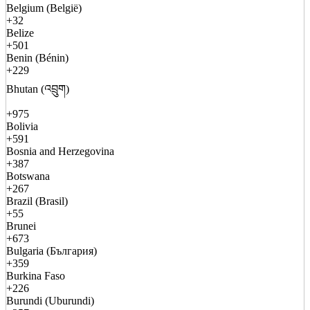
Belgium (België)
+32
Belize
+501
Benin (Bénin)
+229
Bhutan (འབྲུག)
+975
Bolivia
+591
Bosnia and Herzegovina
+387
Botswana
+267
Brazil (Brasil)
+55
Brunei
+673
Bulgaria (България)
+359
Burkina Faso
+226
Burundi (Uburundi)