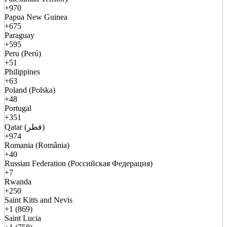
+970
Papua New Guinea
+675
Paraguay
+595
Peru (Perú)
+51
Philippines
+63
Poland (Polska)
+48
Portugal
+351
Qatar (قطر)
+974
Romania (România)
+40
Russian Federation (Российская Федерация)
+7
Rwanda
+250
Saint Kitts and Nevis
+1 (869)
Saint Lucia