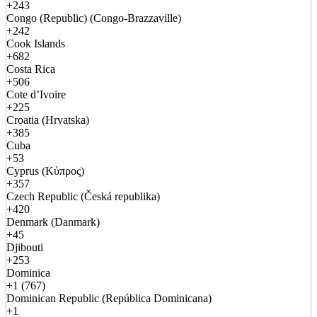
+243
Congo (Republic) (Congo-Brazzaville)
+242
Cook Islands
+682
Costa Rica
+506
Cote d’Ivoire
+225
Croatia (Hrvatska)
+385
Cuba
+53
Cyprus (Κύπρος)
+357
Czech Republic (Česká republika)
+420
Denmark (Danmark)
+45
Djibouti
+253
Dominica
+1 (767)
Dominican Republic (República Dominicana)
+1