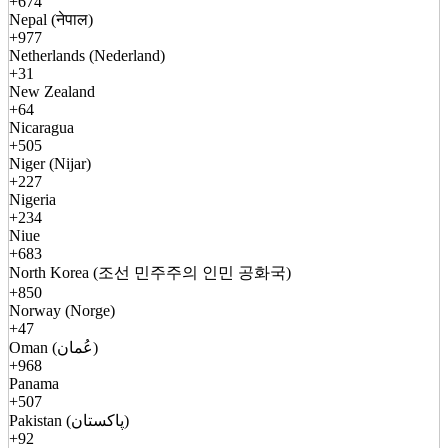
+674
Nepal (नेपाल)
+977
Netherlands (Nederland)
+31
New Zealand
+64
Nicaragua
+505
Niger (Nijar)
+227
Nigeria
+234
Niue
+683
North Korea (조선 민주주의 인민 공화국)
+850
Norway (Norge)
+47
Oman (عُمان)
+968
Panama
+507
Pakistan (پاکستان)
+92