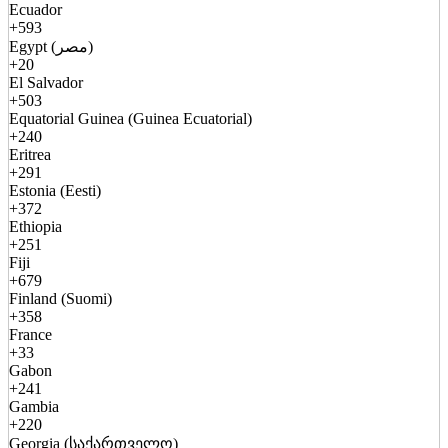
Ecuador
+593
Egypt (مصر)
+20
El Salvador
+503
Equatorial Guinea (Guinea Ecuatorial)
+240
Eritrea
+291
Estonia (Eesti)
+372
Ethiopia
+251
Fiji
+679
Finland (Suomi)
+358
France
+33
Gabon
+241
Gambia
+220
Georgia (საქართველო)