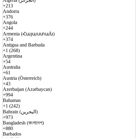
Algeria (الجزائر)
+213
Andorra
+376
Angola
+244
Armenia (Հայաստան)
+374
Antigua and Barbuda
+1 (268)
Argentina
+54
Australia
+61
Austria (Österreich)
+43
Azerbaijan (Azərbaycan)
+994
Bahamas
+1 (242)
Bahrain (البحرين)
+973
Bangladesh (বাংলাদেশ)
+880
Barbados