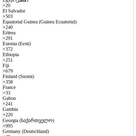
+20
El Salvador
+503
Equatorial Guinea (Guinea Ecuatorial)
+240
Eritrea
+291
Estonia (Eesti)
+372
Ethiopia
+251
Fiji
+679
Finland (Suomi)
+358
France
+33
Gabon
+241
Gambia
+220
Georgia (საქართველო)
+995
Germany (Deutschland)