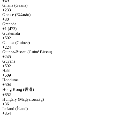
+49
Ghana (Gaana)
+233
Greece (Ελλάδα)
+30
Grenada
+1 (473)
Guatemala
+502
Guinea (Guinée)
+224
Guinea-Bissau (Guiné Bissau)
+245
Guyana
+592
Haiti
+509
Honduras
+504
Hong Kong (香港)
+852
Hungary (Magyarország)
+36
Iceland (Ísland)
+354