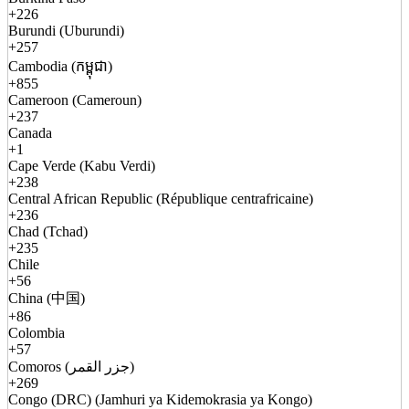
+226
Burundi (Uburundi)
+257
Cambodia (កម្ពុជា)
+855
Cameroon (Cameroun)
+237
Canada
+1
Cape Verde (Kabu Verdi)
+238
Central African Republic (République centrafricaine)
+236
Chad (Tchad)
+235
Chile
+56
China (中国)
+86
Colombia
+57
Comoros (جزر القمر)
+269
Congo (DRC) (Jamhuri ya Kidemokrasia ya Kongo)