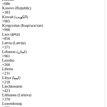
+686
Kosovo (Republic)
+383
Kuwait (الكويت)
+965
Kyrgyzstan (Кыргызстан)
+996
Laos (ລາວ)
+856
Latvia (Latvija)
+371
Lebanon (لبنان)
+961
Lesotho
+266
Liberia
+231
Libya (ليبيا)
+218
Liechtenstein
+423
Lithuania (Lietuva)
+370
Luxembourg