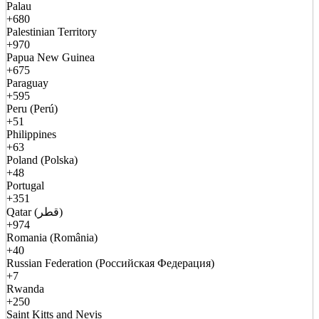
Palau
+680
Palestinian Territory
+970
Papua New Guinea
+675
Paraguay
+595
Peru (Perú)
+51
Philippines
+63
Poland (Polska)
+48
Portugal
+351
Qatar (قطر)
+974
Romania (România)
+40
Russian Federation (Российская Федерация)
+7
Rwanda
+250
Saint Kitts and Nevis