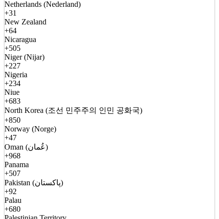
Netherlands (Nederland)
+31
New Zealand
+64
Nicaragua
+505
Niger (Nijar)
+227
Nigeria
+234
Niue
+683
North Korea (조선 민주주의 인민 공화국)
+850
Norway (Norge)
+47
Oman (عُمان)
+968
Panama
+507
Pakistan (پاکستان)
+92
Palau
+680
Palestinian Territory