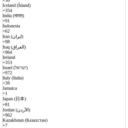
+36
Iceland (Ísland)
+354
India (भारत)
+91
Indonesia
+62
Iran (ایران)
+98
Iraq (العراق)
+964
Ireland
+353
Israel (ישראל)
+972
Italy (Italia)
+39
Jamaica
+1
Japan (日本)
+81
Jordan (الأردن)
+962
Kazakhstan (Казахстан)
+7