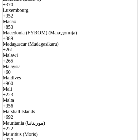
+370
Luxembourg
+352
Macao
+853
Macedonia (FYROM) (Македонија)
+389
Madagascar (Madagasikara)
+261
Malawi
+265
Malaysia
+60
Maldives
+960
Mali
+223
Malta
+356
Marshall Islands
+692
Mauritania (موريتانيا)
+222
Mauritius (Moris)
+230