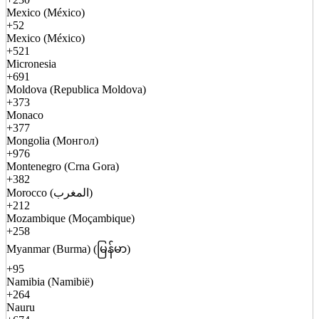
Mexico (México)
+52
Mexico (México)
+521
Micronesia
+691
Moldova (Republica Moldova)
+373
Monaco
+377
Mongolia (Монгол)
+976
Montenegro (Crna Gora)
+382
Morocco (المغرب)
+212
Mozambique (Moçambique)
+258
Myanmar (Burma) (မြန်မာ)
+95
Namibia (Namibië)
+264
Nauru