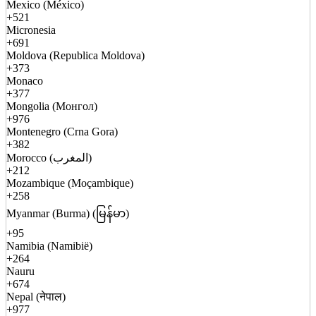
Mexico (México)
+521
Micronesia
+691
Moldova (Republica Moldova)
+373
Monaco
+377
Mongolia (Монгол)
+976
Montenegro (Crna Gora)
+382
Morocco (المغرب)
+212
Mozambique (Moçambique)
+258
Myanmar (Burma) (မြန်မာ)
+95
Namibia (Namibië)
+264
Nauru
+674
Nepal (नेपाल)
+977