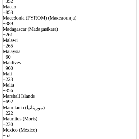
+352
Macao
+853
Macedonia (FYROM) (Македонија)
+389
Madagascar (Madagasikara)
+261
Malawi
+265
Malaysia
+60
Maldives
+960
Mali
+223
Malta
+356
Marshall Islands
+692
Mauritania (موريتانيا)
+222
Mauritius (Moris)
+230
Mexico (México)
+52