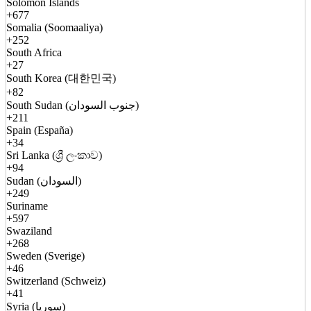
Solomon Islands
+677
Somalia (Soomaaliya)
+252
South Africa
+27
South Korea (대한민국)
+82
South Sudan (جنوب السودان)
+211
Spain (España)
+34
Sri Lanka (ශ්‍රී ලංකාව)
+94
Sudan (السودان)
+249
Suriname
+597
Swaziland
+268
Sweden (Sverige)
+46
Switzerland (Schweiz)
+41
Syria (سوريا)