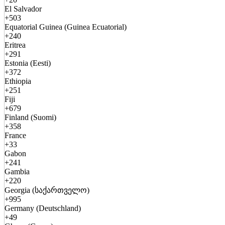
El Salvador
+503
Equatorial Guinea (Guinea Ecuatorial)
+240
Eritrea
+291
Estonia (Eesti)
+372
Ethiopia
+251
Fiji
+679
Finland (Suomi)
+358
France
+33
Gabon
+241
Gambia
+220
Georgia (საქართველო)
+995
Germany (Deutschland)
+49