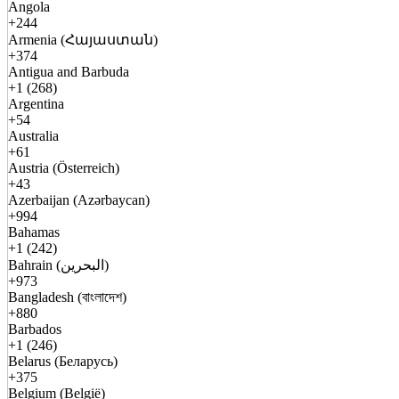
Angola
+244
Armenia (Հայաստան)
+374
Antigua and Barbuda
+1 (268)
Argentina
+54
Australia
+61
Austria (Österreich)
+43
Azerbaijan (Azərbaycan)
+994
Bahamas
+1 (242)
Bahrain (البحرين)
+973
Bangladesh (বাংলাদেশ)
+880
Barbados
+1 (246)
Belarus (Беларусь)
+375
Belgium (België)