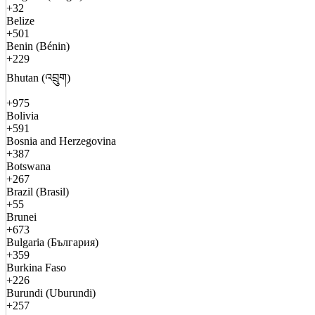
+32
Belize
+501
Benin (Bénin)
+229
Bhutan (འབྲུག)
+975
Bolivia
+591
Bosnia and Herzegovina
+387
Botswana
+267
Brazil (Brasil)
+55
Brunei
+673
Bulgaria (България)
+359
Burkina Faso
+226
Burundi (Uburundi)
+257