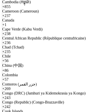
Cambodia (កម្ពុជា)
+855
Cameroon (Cameroun)
+237
Canada
+1
Cape Verde (Kabu Verdi)
+238
Central African Republic (République centrafricaine)
+236
Chad (Tchad)
+235
Chile
+56
China (中国)
+86
Colombia
+57
Comoros (جزر القمر)
+269
Congo (DRC) (Jamhuri ya Kidemokrasia ya Kongo)
+243
Congo (Republic) (Congo-Brazzaville)
+242
Cook Islands