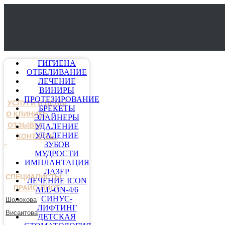
ГИГИЕНА
ОТБЕЛИВАНИЕ
ЛЕЧЕНИЕ
ВИНИРЫ
ПРОТЕЗИРОВАНИЕ
УСЛУГИ И ЦЕНЫ
БРЕКЕТЫ
О КЛИНИКЕ
ЭЛАЙНЕРЫ
ОТЗЫВЫ
УДАЛЕНИЕ
УДАЛЕНИЕ
КОНТАКТЫ
ЗУБОВ
МУДРОСТИ
ИМПЛАНТАЦИЯ
ЛАЗЕР
СПЕЦИАЛИСТЫ
ЛЕЧЕНИЕ ICON
ПРАЙС-ЛИСТ
ALL-ON-4/6
СИНУС-
Шолохова
ЛИФТИНГ
Висаитова
ДЕТСКАЯ