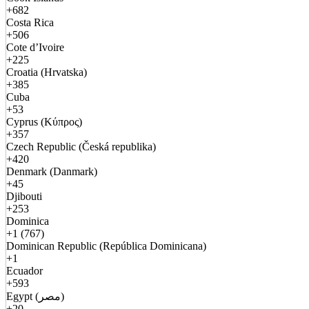
+682
Costa Rica
+506
Cote d’Ivoire
+225
Croatia (Hrvatska)
+385
Cuba
+53
Cyprus (Κύπρος)
+357
Czech Republic (Česká republika)
+420
Denmark (Danmark)
+45
Djibouti
+253
Dominica
+1 (767)
Dominican Republic (República Dominicana)
+1
Ecuador
+593
Egypt (مصر)
+20