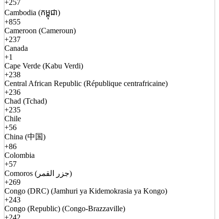
+257
Cambodia (កម្ពុជា)
+855
Cameroon (Cameroun)
+237
Canada
+1
Cape Verde (Kabu Verdi)
+238
Central African Republic (République centrafricaine)
+236
Chad (Tchad)
+235
Chile
+56
China (中国)
+86
Colombia
+57
Comoros (جزر القمر)
+269
Congo (DRC) (Jamhuri ya Kidemokrasia ya Kongo)
+243
Congo (Republic) (Congo-Brazzaville)
+242