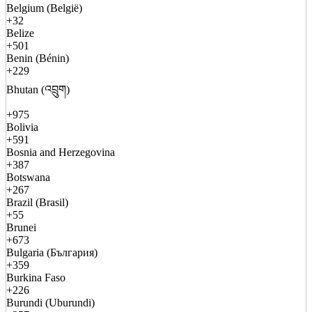
Belgium (België)
+32
Belize
+501
Benin (Bénin)
+229
Bhutan (འབྲུག)
+975
Bolivia
+591
Bosnia and Herzegovina
+387
Botswana
+267
Brazil (Brasil)
+55
Brunei
+673
Bulgaria (България)
+359
Burkina Faso
+226
Burundi (Uburundi)