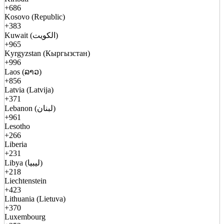
+686
Kosovo (Republic)
+383
Kuwait (الكويت)
+965
Kyrgyzstan (Кыргызстан)
+996
Laos (ລາວ)
+856
Latvia (Latvija)
+371
Lebanon (لبنان)
+961
Lesotho
+266
Liberia
+231
Libya (ليبيا)
+218
Liechtenstein
+423
Lithuania (Lietuva)
+370
Luxembourg