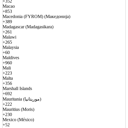
+352
Macao
+853
Macedonia (FYROM) (Македонија)
+389
Madagascar (Madagasikara)
+261
Malawi
+265
Malaysia
+60
Maldives
+960
Mali
+223
Malta
+356
Marshall Islands
+692
Mauritania (موريتانيا)
+222
Mauritius (Moris)
+230
Mexico (México)
+52