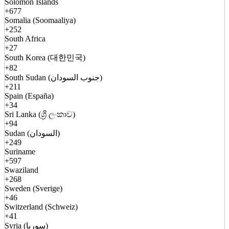
Solomon Islands
+677
Somalia (Soomaaliya)
+252
South Africa
+27
South Korea (대한민국)
+82
South Sudan (جنوب السودان)
+211
Spain (España)
+34
Sri Lanka (ශ්‍රී ලංකාව)
+94
Sudan (السودان)
+249
Suriname
+597
Swaziland
+268
Sweden (Sverige)
+46
Switzerland (Schweiz)
+41
Syria (سوريا)