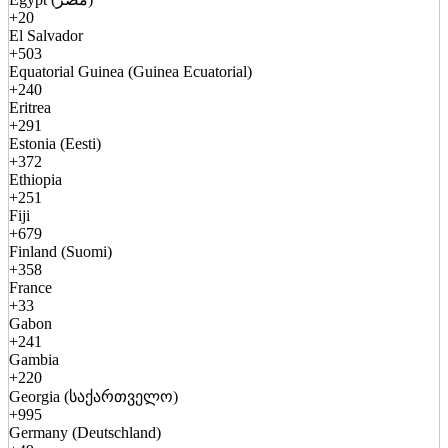
+20
El Salvador
+503
Equatorial Guinea (Guinea Ecuatorial)
+240
Eritrea
+291
Estonia (Eesti)
+372
Ethiopia
+251
Fiji
+679
Finland (Suomi)
+358
France
+33
Gabon
+241
Gambia
+220
Georgia (საქართველო)
+995
Germany (Deutschland)