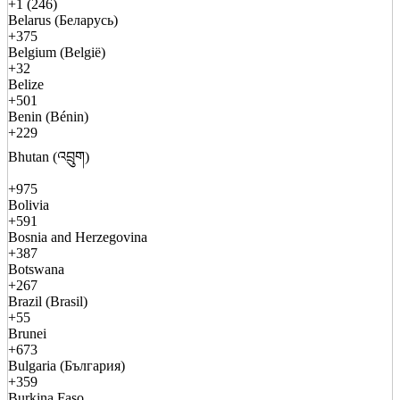
+1 (246)
Belarus (Беларусь)
+375
Belgium (België)
+32
Belize
+501
Benin (Bénin)
+229
Bhutan (འབྲུག)
+975
Bolivia
+591
Bosnia and Herzegovina
+387
Botswana
+267
Brazil (Brasil)
+55
Brunei
+673
Bulgaria (България)
+359
Burkina Faso