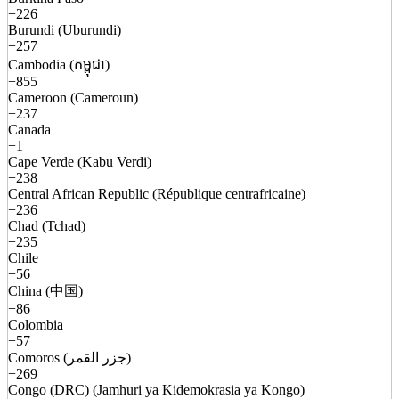
+226
Burundi (Uburundi)
+257
Cambodia (កម្ពុជា)
+855
Cameroon (Cameroun)
+237
Canada
+1
Cape Verde (Kabu Verdi)
+238
Central African Republic (République centrafricaine)
+236
Chad (Tchad)
+235
Chile
+56
China (中国)
+86
Colombia
+57
Comoros (جزر القمر)
+269
Congo (DRC) (Jamhuri ya Kidemokrasia ya Kongo)