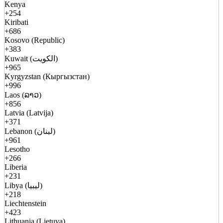
Kenya
+254
Kiribati
+686
Kosovo (Republic)
+383
Kuwait (الكويت)
+965
Kyrgyzstan (Кыргызстан)
+996
Laos (ລາວ)
+856
Latvia (Latvija)
+371
Lebanon (لبنان)
+961
Lesotho
+266
Liberia
+231
Libya (ليبيا)
+218
Liechtenstein
+423
Lithuania (Lietuva)