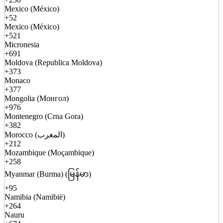
Mexico (México)
+52
Mexico (México)
+521
Micronesia
+691
Moldova (Republica Moldova)
+373
Monaco
+377
Mongolia (Монгол)
+976
Montenegro (Crna Gora)
+382
Morocco (المغرب)
+212
Mozambique (Moçambique)
+258
Myanmar (Burma) (မြန်မာ)
+95
Namibia (Namibië)
+264
Nauru