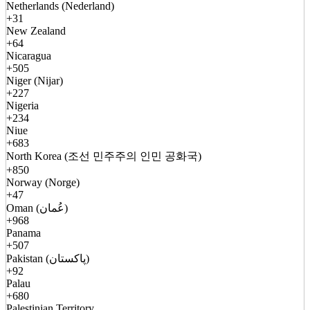
Netherlands (Nederland)
+31
New Zealand
+64
Nicaragua
+505
Niger (Nijar)
+227
Nigeria
+234
Niue
+683
North Korea (조선 민주주의 인민 공화국)
+850
Norway (Norge)
+47
Oman (عُمان)
+968
Panama
+507
Pakistan (پاکستان)
+92
Palau
+680
Palestinian Territory