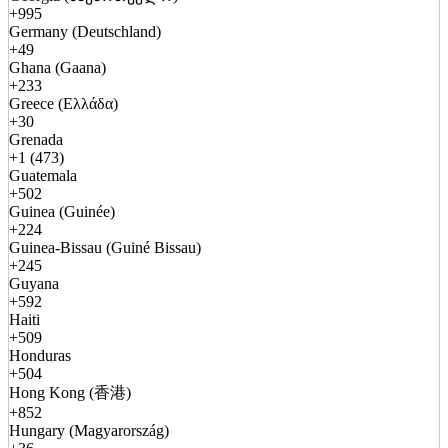
+995
Germany (Deutschland)
+49
Ghana (Gaana)
+233
Greece (Ελλάδα)
+30
Grenada
+1 (473)
Guatemala
+502
Guinea (Guinée)
+224
Guinea-Bissau (Guiné Bissau)
+245
Guyana
+592
Haiti
+509
Honduras
+504
Hong Kong (香港)
+852
Hungary (Magyarország)