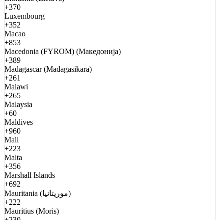
+370
Luxembourg
+352
Macao
+853
Macedonia (FYROM) (Македонија)
+389
Madagascar (Madagasikara)
+261
Malawi
+265
Malaysia
+60
Maldives
+960
Mali
+223
Malta
+356
Marshall Islands
+692
Mauritania (موريتانيا)
+222
Mauritius (Moris)
+230