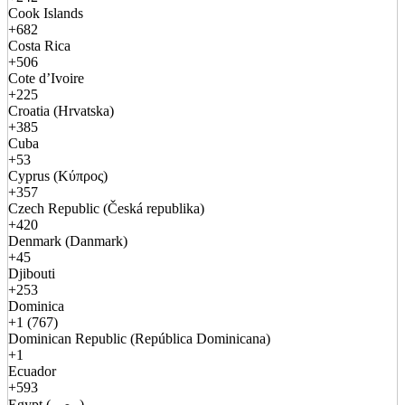
Cook Islands
+682
Costa Rica
+506
Cote d’Ivoire
+225
Croatia (Hrvatska)
+385
Cuba
+53
Cyprus (Κύπρος)
+357
Czech Republic (Česká republika)
+420
Denmark (Danmark)
+45
Djibouti
+253
Dominica
+1 (767)
Dominican Republic (República Dominicana)
+1
Ecuador
+593
Egypt (مصر)