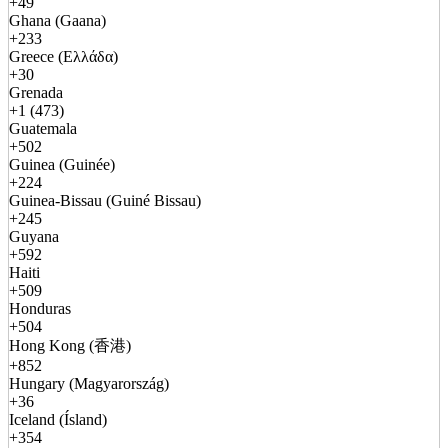
+49
Ghana (Gaana)
+233
Greece (Ελλάδα)
+30
Grenada
+1 (473)
Guatemala
+502
Guinea (Guinée)
+224
Guinea-Bissau (Guiné Bissau)
+245
Guyana
+592
Haiti
+509
Honduras
+504
Hong Kong (香港)
+852
Hungary (Magyarország)
+36
Iceland (Ísland)
+354