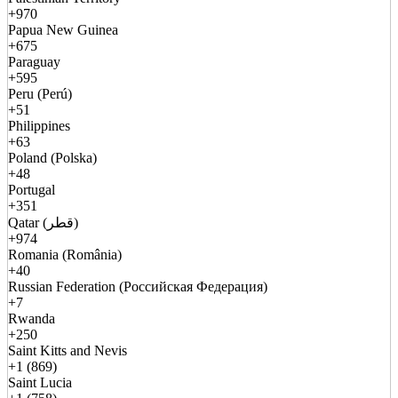
+970
Papua New Guinea
+675
Paraguay
+595
Peru (Perú)
+51
Philippines
+63
Poland (Polska)
+48
Portugal
+351
Qatar (قطر)
+974
Romania (România)
+40
Russian Federation (Российская Федерация)
+7
Rwanda
+250
Saint Kitts and Nevis
+1 (869)
Saint Lucia