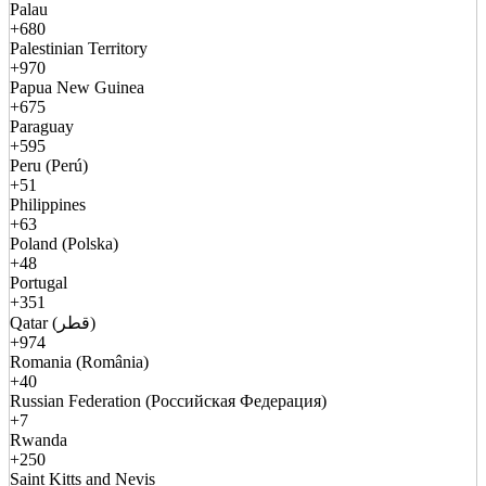
Palau
+680
Palestinian Territory
+970
Papua New Guinea
+675
Paraguay
+595
Peru (Perú)
+51
Philippines
+63
Poland (Polska)
+48
Portugal
+351
Qatar (قطر)
+974
Romania (România)
+40
Russian Federation (Российская Федерация)
+7
Rwanda
+250
Saint Kitts and Nevis