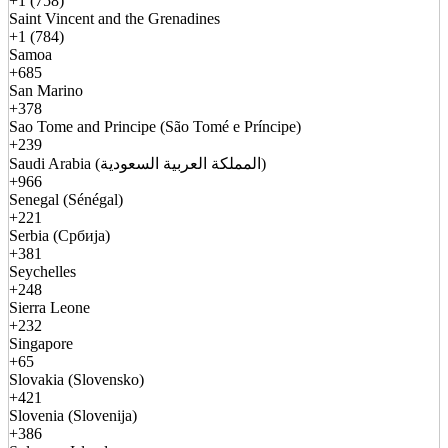
+1 (758)
Saint Vincent and the Grenadines
+1 (784)
Samoa
+685
San Marino
+378
Sao Tome and Principe (São Tomé e Príncipe)
+239
Saudi Arabia (المملكة العربية السعودية)
+966
Senegal (Sénégal)
+221
Serbia (Србија)
+381
Seychelles
+248
Sierra Leone
+232
Singapore
+65
Slovakia (Slovensko)
+421
Slovenia (Slovenija)
+386