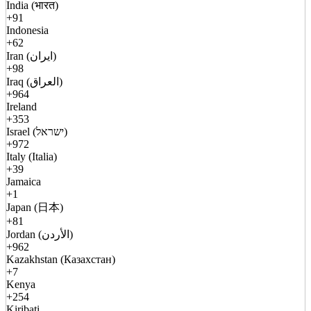
India (भारत)
+91
Indonesia
+62
Iran (ایران)
+98
Iraq (العراق)
+964
Ireland
+353
Israel (ישראל)
+972
Italy (Italia)
+39
Jamaica
+1
Japan (日本)
+81
Jordan (الأردن)
+962
Kazakhstan (Казахстан)
+7
Kenya
+254
Kiribati