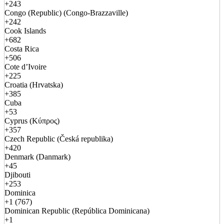
+243
Congo (Republic) (Congo-Brazzaville)
+242
Cook Islands
+682
Costa Rica
+506
Cote d’Ivoire
+225
Croatia (Hrvatska)
+385
Cuba
+53
Cyprus (Κύπρος)
+357
Czech Republic (Česká republika)
+420
Denmark (Danmark)
+45
Djibouti
+253
Dominica
+1 (767)
Dominican Republic (República Dominicana)
+1