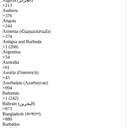
Algeria (الجزائر)
+213
Andorra
+376
Angola
+244
Armenia (Հայաստան)
+374
Antigua and Barbuda
+1 (268)
Argentina
+54
Australia
+61
Austria (Österreich)
+43
Azerbaijan (Azərbaycan)
+994
Bahamas
+1 (242)
Bahrain (البحرين)
+973
Bangladesh (বাংলাদেশ)
+880
Barbados