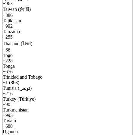
+963
Taiwan (台灣)
+886
Tajikistan
+992
Tanzania
+255
Thailand (ไทย)
+66
Togo
+228
Tonga
+676
Trinidad and Tobago
+1 (868)
Tunisia (تونس)
+216
Turkey (Türkiye)
+90
Turkmenistan
+993
Tuvalu
+688
Uganda