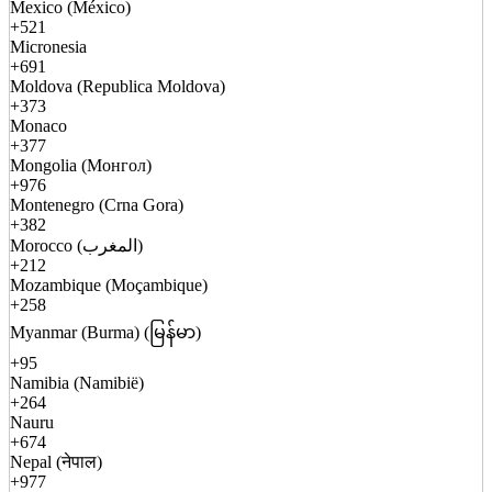
Mexico (México)
+521
Micronesia
+691
Moldova (Republica Moldova)
+373
Monaco
+377
Mongolia (Монгол)
+976
Montenegro (Crna Gora)
+382
Morocco (المغرب)
+212
Mozambique (Moçambique)
+258
Myanmar (Burma) (မြန်မာ)
+95
Namibia (Namibië)
+264
Nauru
+674
Nepal (नेपाल)
+977