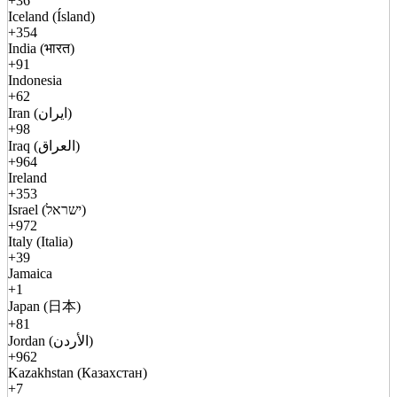
+36
Iceland (Ísland)
+354
India (भारत)
+91
Indonesia
+62
Iran (ایران)
+98
Iraq (العراق)
+964
Ireland
+353
Israel (ישראל)
+972
Italy (Italia)
+39
Jamaica
+1
Japan (日本)
+81
Jordan (الأردن)
+962
Kazakhstan (Казахстан)
+7