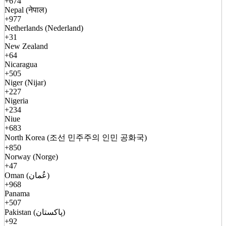
+674
Nepal (नेपाल)
+977
Netherlands (Nederland)
+31
New Zealand
+64
Nicaragua
+505
Niger (Nijar)
+227
Nigeria
+234
Niue
+683
North Korea (조선 민주주의 인민 공화국)
+850
Norway (Norge)
+47
Oman (عُمان)
+968
Panama
+507
Pakistan (پاکستان)
+92