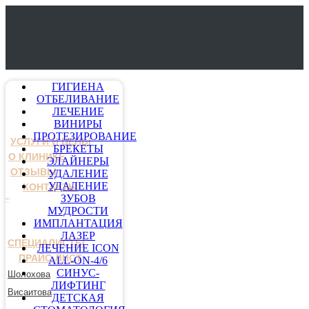
ГИГИЕНА
ОТБЕЛИВАНИЕ
ЛЕЧЕНИЕ
ВИНИРЫ
ПРОТЕЗИРОВАНИЕ
УСЛУГИ И ЦЕНЫ
БРЕКЕТЫ
О КЛИНИКЕ
ЭЛАЙНЕРЫ
ОТЗЫВЫ
УДАЛЕНИЕ
УДАЛЕНИЕ
КОНТАКТЫ
ЗУБОВ
МУДРОСТИ
ИМПЛАНТАЦИЯ
ЛАЗЕР
СПЕЦИАЛИСТЫ
ЛЕЧЕНИЕ ICON
ПРАЙС-ЛИСТ
ALL-ON-4/6
СИНУС-
Шолохова
ЛИФТИНГ
Висаитова
ДЕТСКАЯ