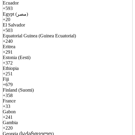
Ecuador
+593
Egypt (مصر)
+20
El Salvador
+503
Equatorial Guinea (Guinea Ecuatorial)
+240
Eritrea
+291
Estonia (Eesti)
+372
Ethiopia
+251
Fiji
+679
Finland (Suomi)
+358
France
+33
Gabon
+241
Gambia
+220
Georgia (საქართველო)