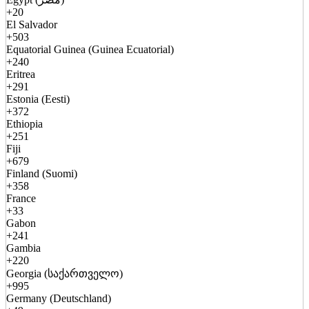
+20
El Salvador
+503
Equatorial Guinea (Guinea Ecuatorial)
+240
Eritrea
+291
Estonia (Eesti)
+372
Ethiopia
+251
Fiji
+679
Finland (Suomi)
+358
France
+33
Gabon
+241
Gambia
+220
Georgia (საქართველო)
+995
Germany (Deutschland)