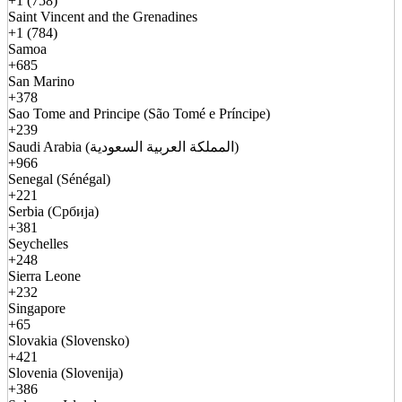
+1 (758)
Saint Vincent and the Grenadines
+1 (784)
Samoa
+685
San Marino
+378
Sao Tome and Principe (São Tomé e Príncipe)
+239
Saudi Arabia (المملكة العربية السعودية)
+966
Senegal (Sénégal)
+221
Serbia (Србија)
+381
Seychelles
+248
Sierra Leone
+232
Singapore
+65
Slovakia (Slovensko)
+421
Slovenia (Slovenija)
+386