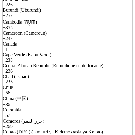
+226
Burundi (Uburundi)
+257
Cambodia (កម្ពុជា)
+855
Cameroon (Cameroun)
+237
Canada
+1
Cape Verde (Kabu Verdi)
+238
Central African Republic (République centrafricaine)
+236
Chad (Tchad)
+235
Chile
+56
China (中国)
+86
Colombia
+57
Comoros (جزر القمر)
+269
Congo (DRC) (Jamhuri ya Kidemokrasia ya Kongo)