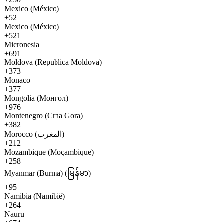
Mexico (México)
+52
Mexico (México)
+521
Micronesia
+691
Moldova (Republica Moldova)
+373
Monaco
+377
Mongolia (Монгол)
+976
Montenegro (Crna Gora)
+382
Morocco (المغرب)
+212
Mozambique (Moçambique)
+258
Myanmar (Burma) (မြန်မာ)
+95
Namibia (Namibië)
+264
Nauru