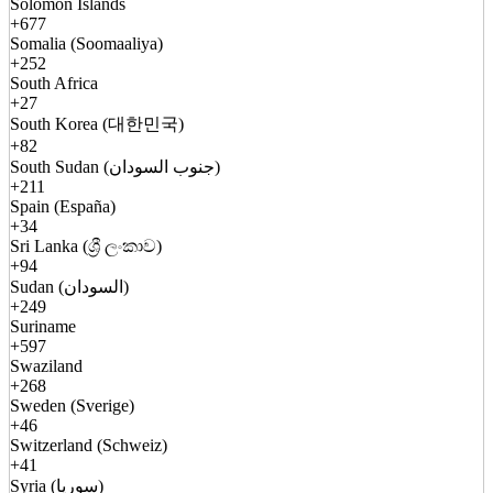
Solomon Islands
+677
Somalia (Soomaaliya)
+252
South Africa
+27
South Korea (대한민국)
+82
South Sudan (جنوب السودان)
+211
Spain (España)
+34
Sri Lanka (ශ්‍රී ලංකාව)
+94
Sudan (السودان)
+249
Suriname
+597
Swaziland
+268
Sweden (Sverige)
+46
Switzerland (Schweiz)
+41
Syria (سوريا)