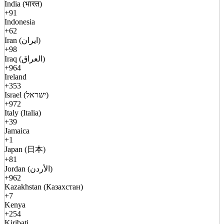
India (भारत)
+91
Indonesia
+62
Iran (ایران)
+98
Iraq (العراق)
+964
Ireland
+353
Israel (ישראל)
+972
Italy (Italia)
+39
Jamaica
+1
Japan (日本)
+81
Jordan (الأردن)
+962
Kazakhstan (Казахстан)
+7
Kenya
+254
Kiribati