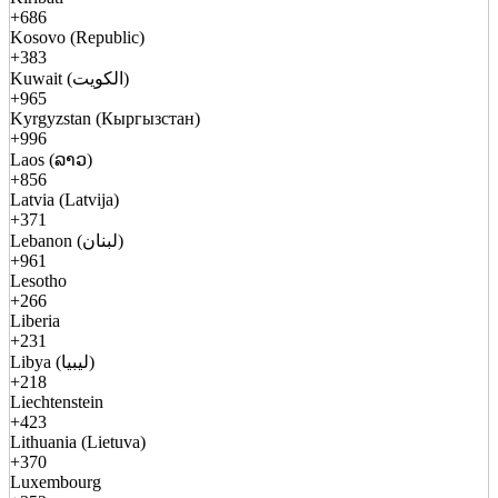
+686
Kosovo (Republic)
+383
Kuwait (الكويت)
+965
Kyrgyzstan (Кыргызстан)
+996
Laos (ລາວ)
+856
Latvia (Latvija)
+371
Lebanon (لبنان)
+961
Lesotho
+266
Liberia
+231
Libya (ليبيا)
+218
Liechtenstein
+423
Lithuania (Lietuva)
+370
Luxembourg