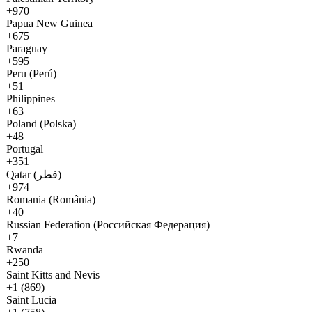
+970
Papua New Guinea
+675
Paraguay
+595
Peru (Perú)
+51
Philippines
+63
Poland (Polska)
+48
Portugal
+351
Qatar (قطر)
+974
Romania (România)
+40
Russian Federation (Российская Федерация)
+7
Rwanda
+250
Saint Kitts and Nevis
+1 (869)
Saint Lucia