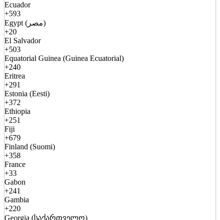
Ecuador
+593
Egypt (مصر)
+20
El Salvador
+503
Equatorial Guinea (Guinea Ecuatorial)
+240
Eritrea
+291
Estonia (Eesti)
+372
Ethiopia
+251
Fiji
+679
Finland (Suomi)
+358
France
+33
Gabon
+241
Gambia
+220
Georgia (საქართველო)