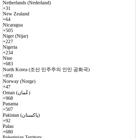
Netherlands (Nederland)
+31
New Zealand
+64
Nicaragua
+505
Niger (Nijar)
+227
Nigeria
+234
Niue
+683
North Korea (조선 민주주의 인민 공화국)
+850
Norway (Norge)
+47
Oman (عُمان)
+968
Panama
+507
Pakistan (پاکستان)
+92
Palau
+680
Palestinian Territory