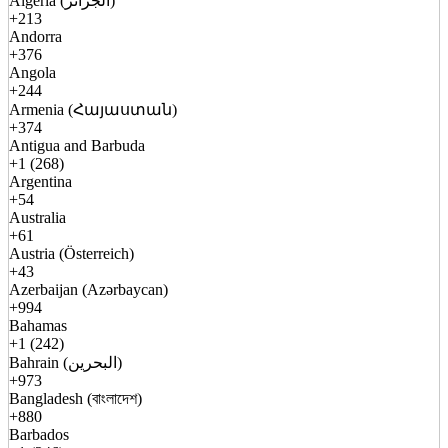
Algeria (الجزائر)
+213
Andorra
+376
Angola
+244
Armenia (Հայաստան)
+374
Antigua and Barbuda
+1 (268)
Argentina
+54
Australia
+61
Austria (Österreich)
+43
Azerbaijan (Azərbaycan)
+994
Bahamas
+1 (242)
Bahrain (البحرين)
+973
Bangladesh (বাংলাদেশ)
+880
Barbados