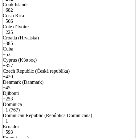
Cook Islands
+682
Costa Rica
+506
Cote d’Ivoire
+225
Croatia (Hrvatska)
+385
Cuba
+53
Cyprus (Κύπρος)
+357
Czech Republic (Česká republika)
+420
Denmark (Danmark)
+45
Djibouti
+253
Dominica
+1 (767)
Dominican Republic (República Dominicana)
+1
Ecuador
+593
Egypt (مصر)