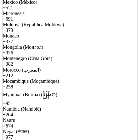
Mexico (México)
+521
Micronesia
+691
Moldova (Republica Moldova)
+373
Monaco
+377
Mongolia (Монгол)
+976
Montenegro (Crna Gora)
+382
Morocco (المغرب)
+212
Mozambique (Moçambique)
+258
Myanmar (Burma) (မြန်မာ)
+95
Namibia (Namibië)
+264
Nauru
+674
Nepal (नेपाल)
+977