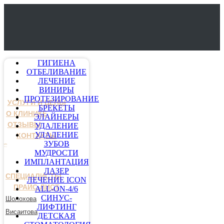
ГИГИЕНА
ОТБЕЛИВАНИЕ
ЛЕЧЕНИЕ
ВИНИРЫ
ПРОТЕЗИРОВАНИЕ
УСЛУГИ И ЦЕНЫ
БРЕКЕТЫ
О КЛИНИКЕ
ЭЛАЙНЕРЫ
ОТЗЫВЫ
УДАЛЕНИЕ
УДАЛЕНИЕ
КОНТАКТЫ
ЗУБОВ
МУДРОСТИ
ИМПЛАНТАЦИЯ
ЛАЗЕР
СПЕЦИАЛИСТЫ
ЛЕЧЕНИЕ ICON
ПРАЙС-ЛИСТ
ALL-ON-4/6
СИНУС-
Шолохова
ЛИФТИНГ
Висаитова
ДЕТСКАЯ