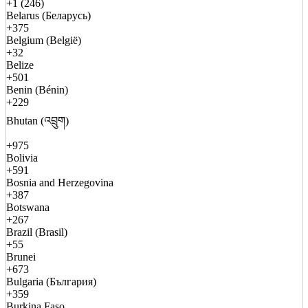
+1 (246)
Belarus (Беларусь)
+375
Belgium (België)
+32
Belize
+501
Benin (Bénin)
+229
Bhutan (འབྲུག)
+975
Bolivia
+591
Bosnia and Herzegovina
+387
Botswana
+267
Brazil (Brasil)
+55
Brunei
+673
Bulgaria (България)
+359
Burkina Faso