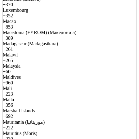
+370
Luxembourg
+352
Macao
+853
Macedonia (FYROM) (Македонија)
+389
Madagascar (Madagasikara)
+261
Malawi
+265
Malaysia
+60
Maldives
+960
Mali
+223
Malta
+356
Marshall Islands
+692
Mauritania (موريتانيا)
+222
Mauritius (Moris)
+230