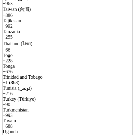
+963
Taiwan (台灣)
+886
Tajikistan
+992
Tanzania
+255
Thailand (ไทย)
+66
Togo
+228
Tonga
+676
Trinidad and Tobago
+1 (868)
Tunisia (تونس)
+216
Turkey (Türkiye)
+90
Turkmenistan
+993
Tuvalu
+688
Uganda