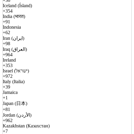
+36
Iceland (Ísland)
+354
India (भारत)
+91
Indonesia
+62
Iran (ایران)
+98
Iraq (العراق)
+964
Ireland
+353
Israel (ישראל)
+972
Italy (Italia)
+39
Jamaica
+1
Japan (日本)
+81
Jordan (الأردن)
+962
Kazakhstan (Казахстан)
+7