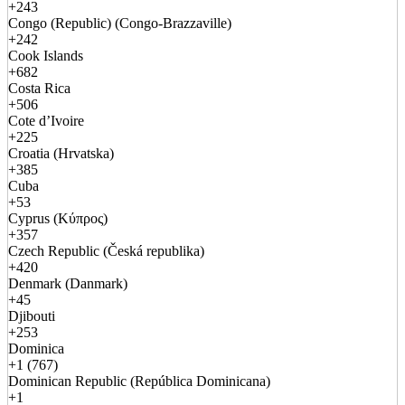
+243
Congo (Republic) (Congo-Brazzaville)
+242
Cook Islands
+682
Costa Rica
+506
Cote d’Ivoire
+225
Croatia (Hrvatska)
+385
Cuba
+53
Cyprus (Κύπρος)
+357
Czech Republic (Česká republika)
+420
Denmark (Danmark)
+45
Djibouti
+253
Dominica
+1 (767)
Dominican Republic (República Dominicana)
+1