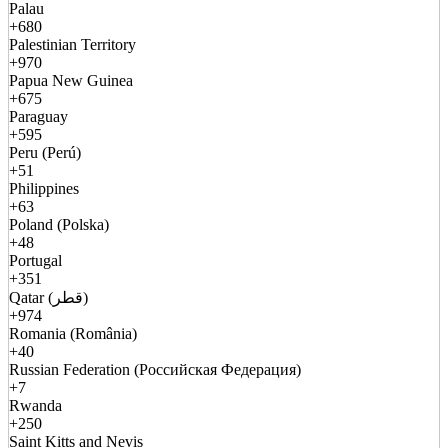
Palau
+680
Palestinian Territory
+970
Papua New Guinea
+675
Paraguay
+595
Peru (Perú)
+51
Philippines
+63
Poland (Polska)
+48
Portugal
+351
Qatar (قطر)
+974
Romania (România)
+40
Russian Federation (Российская Федерация)
+7
Rwanda
+250
Saint Kitts and Nevis