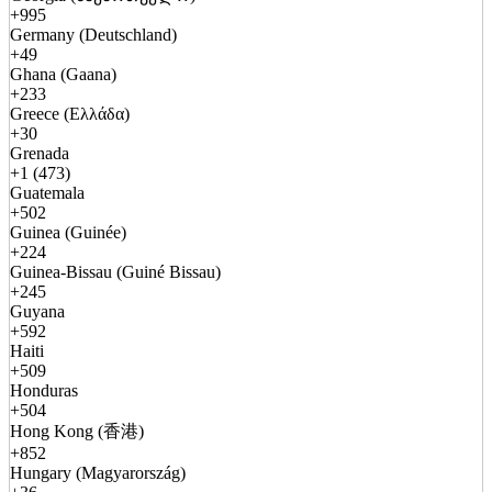
+995
Germany (Deutschland)
+49
Ghana (Gaana)
+233
Greece (Ελλάδα)
+30
Grenada
+1 (473)
Guatemala
+502
Guinea (Guinée)
+224
Guinea-Bissau (Guiné Bissau)
+245
Guyana
+592
Haiti
+509
Honduras
+504
Hong Kong (香港)
+852
Hungary (Magyarország)