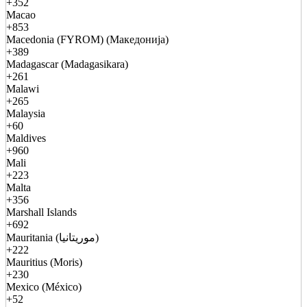
+352
Macao
+853
Macedonia (FYROM) (Македонија)
+389
Madagascar (Madagasikara)
+261
Malawi
+265
Malaysia
+60
Maldives
+960
Mali
+223
Malta
+356
Marshall Islands
+692
Mauritania (موريتانيا)
+222
Mauritius (Moris)
+230
Mexico (México)
+52