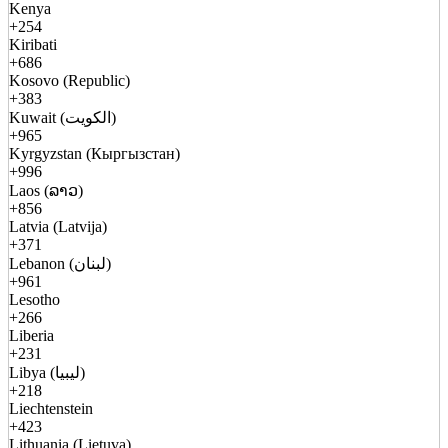
Kenya
+254
Kiribati
+686
Kosovo (Republic)
+383
Kuwait (الكويت)
+965
Kyrgyzstan (Кыргызстан)
+996
Laos (ລາວ)
+856
Latvia (Latvija)
+371
Lebanon (لبنان)
+961
Lesotho
+266
Liberia
+231
Libya (ليبيا)
+218
Liechtenstein
+423
Lithuania (Lietuva)