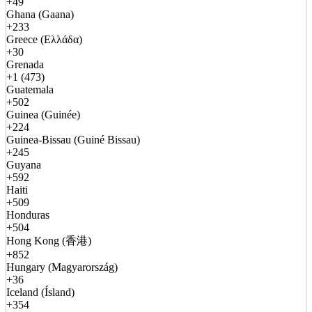
+49
Ghana (Gaana)
+233
Greece (Ελλάδα)
+30
Grenada
+1 (473)
Guatemala
+502
Guinea (Guinée)
+224
Guinea-Bissau (Guiné Bissau)
+245
Guyana
+592
Haiti
+509
Honduras
+504
Hong Kong (香港)
+852
Hungary (Magyarország)
+36
Iceland (Ísland)
+354