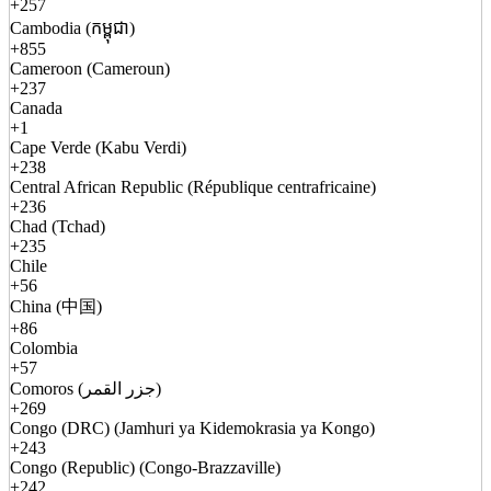
+257
Cambodia (កម្ពុជា)
+855
Cameroon (Cameroun)
+237
Canada
+1
Cape Verde (Kabu Verdi)
+238
Central African Republic (République centrafricaine)
+236
Chad (Tchad)
+235
Chile
+56
China (中国)
+86
Colombia
+57
Comoros (جزر القمر)
+269
Congo (DRC) (Jamhuri ya Kidemokrasia ya Kongo)
+243
Congo (Republic) (Congo-Brazzaville)
+242