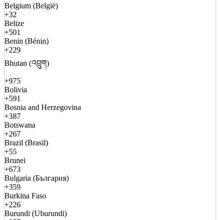
Belgium (België)
+32
Belize
+501
Benin (Bénin)
+229
Bhutan (འབྲུག)
+975
Bolivia
+591
Bosnia and Herzegovina
+387
Botswana
+267
Brazil (Brasil)
+55
Brunei
+673
Bulgaria (България)
+359
Burkina Faso
+226
Burundi (Uburundi)