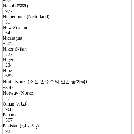
+674
Nepal (नेपाल)
+977
Netherlands (Nederland)
+31
New Zealand
+64
Nicaragua
+505
Niger (Nijar)
+227
Nigeria
+234
Niue
+683
North Korea (조선 민주주의 인민 공화국)
+850
Norway (Norge)
+47
Oman (عُمان)
+968
Panama
+507
Pakistan (پاکستان)
+92