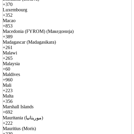
+370
Luxembourg
+352
Macao
+853
Macedonia (FYROM) (Македонија)
+389
Madagascar (Madagasikara)
+261
Malawi
+265
Malaysia
+60
Maldives
+960
Mali
+223
Malta
+356
Marshall Islands
+692
Mauritania (موريتانيا)
+222
Mauritius (Moris)
+230