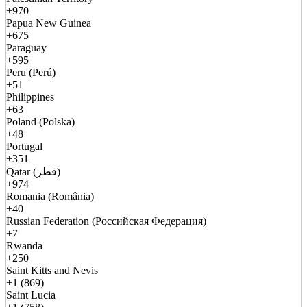
+970
Papua New Guinea
+675
Paraguay
+595
Peru (Perú)
+51
Philippines
+63
Poland (Polska)
+48
Portugal
+351
Qatar (قطر)
+974
Romania (România)
+40
Russian Federation (Российская Федерация)
+7
Rwanda
+250
Saint Kitts and Nevis
+1 (869)
Saint Lucia