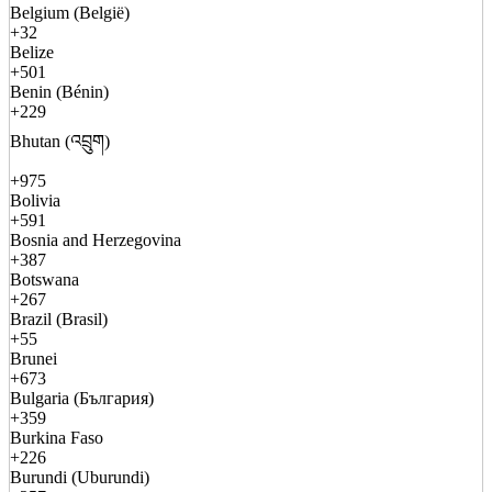
Belgium (België)
+32
Belize
+501
Benin (Bénin)
+229
Bhutan (འབྲུག)
+975
Bolivia
+591
Bosnia and Herzegovina
+387
Botswana
+267
Brazil (Brasil)
+55
Brunei
+673
Bulgaria (България)
+359
Burkina Faso
+226
Burundi (Uburundi)