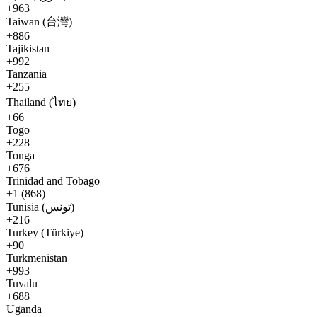
+963
Taiwan (台灣)
+886
Tajikistan
+992
Tanzania
+255
Thailand (ไทย)
+66
Togo
+228
Tonga
+676
Trinidad and Tobago
+1 (868)
Tunisia (تونس)
+216
Turkey (Türkiye)
+90
Turkmenistan
+993
Tuvalu
+688
Uganda