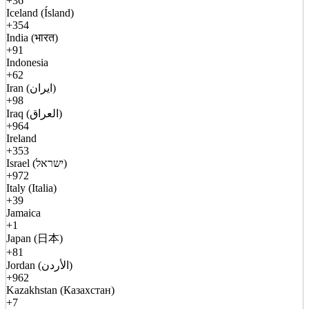
+36
Iceland (Ísland)
+354
India (भारत)
+91
Indonesia
+62
Iran (ایران)
+98
Iraq (العراق)
+964
Ireland
+353
Israel (ישראל)
+972
Italy (Italia)
+39
Jamaica
+1
Japan (日本)
+81
Jordan (الأردن)
+962
Kazakhstan (Казахстан)
+7