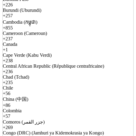
+226
Burundi (Uburundi)
+257
Cambodia (កម្ពុជា)
+855
Cameroon (Cameroun)
+237
Canada
+1
Cape Verde (Kabu Verdi)
+238
Central African Republic (République centrafricaine)
+236
Chad (Tchad)
+235
Chile
+56
China (中国)
+86
Colombia
+57
Comoros (جزر القمر)
+269
Congo (DRC) (Jamhuri ya Kidemokrasia ya Kongo)