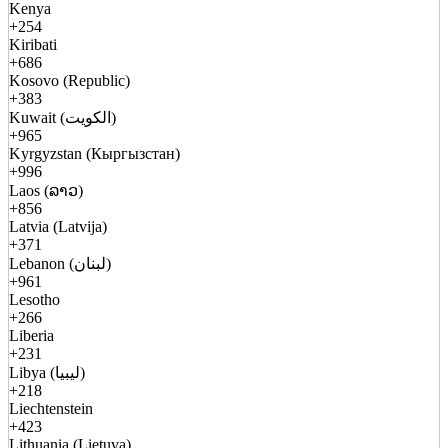
Kenya
+254
Kiribati
+686
Kosovo (Republic)
+383
Kuwait (الكويت)
+965
Kyrgyzstan (Кыргызстан)
+996
Laos (ລາວ)
+856
Latvia (Latvija)
+371
Lebanon (لبنان)
+961
Lesotho
+266
Liberia
+231
Libya (ليبيا)
+218
Liechtenstein
+423
Lithuania (Lietuva)