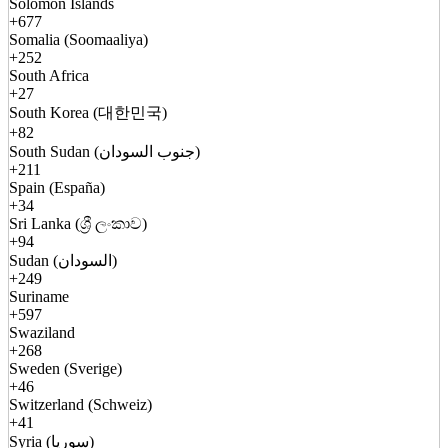
Solomon Islands
+677
Somalia (Soomaaliya)
+252
South Africa
+27
South Korea (대한민국)
+82
South Sudan (جنوب السودان)
+211
Spain (España)
+34
Sri Lanka (ශ්‍රී ලංකාව)
+94
Sudan (السودان)
+249
Suriname
+597
Swaziland
+268
Sweden (Sverige)
+46
Switzerland (Schweiz)
+41
Syria (سوريا)