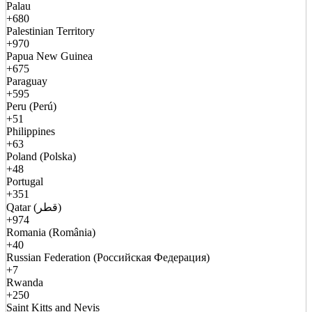
Palau
+680
Palestinian Territory
+970
Papua New Guinea
+675
Paraguay
+595
Peru (Perú)
+51
Philippines
+63
Poland (Polska)
+48
Portugal
+351
Qatar (قطر)
+974
Romania (România)
+40
Russian Federation (Российская Федерация)
+7
Rwanda
+250
Saint Kitts and Nevis