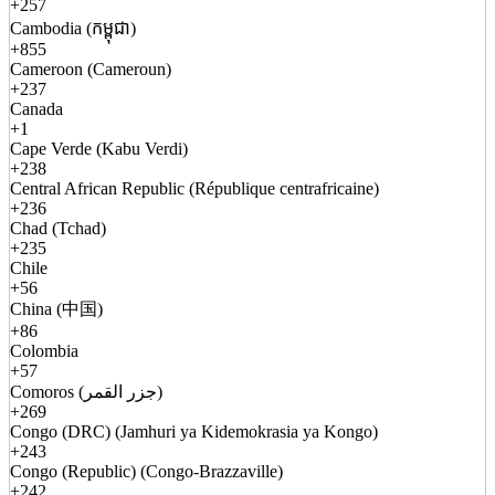
+257
Cambodia (កម្ពុជា)
+855
Cameroon (Cameroun)
+237
Canada
+1
Cape Verde (Kabu Verdi)
+238
Central African Republic (République centrafricaine)
+236
Chad (Tchad)
+235
Chile
+56
China (中国)
+86
Colombia
+57
Comoros (جزر القمر)
+269
Congo (DRC) (Jamhuri ya Kidemokrasia ya Kongo)
+243
Congo (Republic) (Congo-Brazzaville)
+242