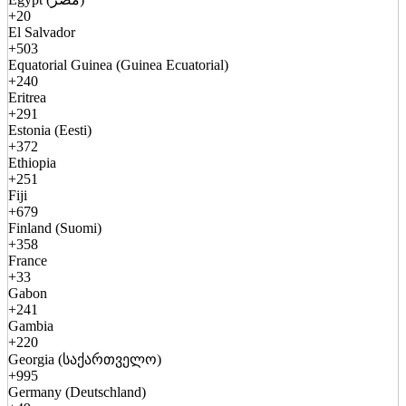
+20
El Salvador
+503
Equatorial Guinea (Guinea Ecuatorial)
+240
Eritrea
+291
Estonia (Eesti)
+372
Ethiopia
+251
Fiji
+679
Finland (Suomi)
+358
France
+33
Gabon
+241
Gambia
+220
Georgia (საქართველო)
+995
Germany (Deutschland)