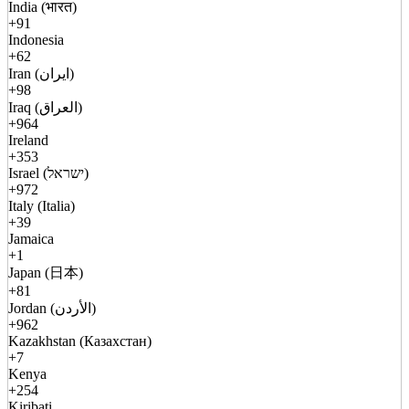
India (भारत)
+91
Indonesia
+62
Iran (ایران)
+98
Iraq (العراق)
+964
Ireland
+353
Israel (ישראל)
+972
Italy (Italia)
+39
Jamaica
+1
Japan (日本)
+81
Jordan (الأردن)
+962
Kazakhstan (Казахстан)
+7
Kenya
+254
Kiribati