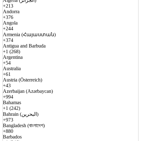
Algeria (الجزائر)
+213
Andorra
+376
Angola
+244
Armenia (Հայաստան)
+374
Antigua and Barbuda
+1 (268)
Argentina
+54
Australia
+61
Austria (Österreich)
+43
Azerbaijan (Azərbaycan)
+994
Bahamas
+1 (242)
Bahrain (البحرين)
+973
Bangladesh (বাংলাদেশ)
+880
Barbados