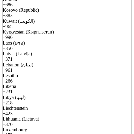
+686
Kosovo (Republic)
+383
Kuwait (الكويت)
+965
Kyrgyzstan (Кыргызстан)
+996
Laos (ລາວ)
+856
Latvia (Latvija)
+371
Lebanon (لبنان)
+961
Lesotho
+266
Liberia
+231
Libya (ليبيا)
+218
Liechtenstein
+423
Lithuania (Lietuva)
+370
Luxembourg