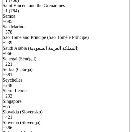
+1 (758)
Saint Vincent and the Grenadines
+1 (784)
Samoa
+685
San Marino
+378
Sao Tome and Principe (São Tomé e Príncipe)
+239
Saudi Arabia (المملكة العربية السعودية)
+966
Senegal (Sénégal)
+221
Serbia (Србија)
+381
Seychelles
+248
Sierra Leone
+232
Singapore
+65
Slovakia (Slovensko)
+421
Slovenia (Slovenija)
+386