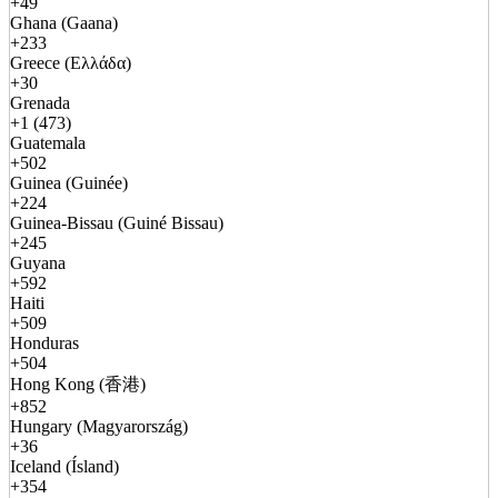
+49
Ghana (Gaana)
+233
Greece (Ελλάδα)
+30
Grenada
+1 (473)
Guatemala
+502
Guinea (Guinée)
+224
Guinea-Bissau (Guiné Bissau)
+245
Guyana
+592
Haiti
+509
Honduras
+504
Hong Kong (香港)
+852
Hungary (Magyarország)
+36
Iceland (Ísland)
+354