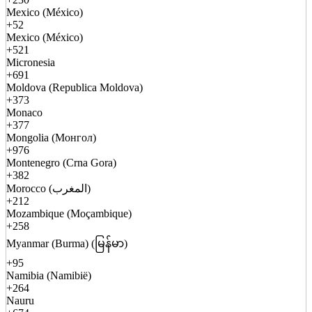
Mexico (México)
+52
Mexico (México)
+521
Micronesia
+691
Moldova (Republica Moldova)
+373
Monaco
+377
Mongolia (Монгол)
+976
Montenegro (Crna Gora)
+382
Morocco (المغرب)
+212
Mozambique (Moçambique)
+258
Myanmar (Burma) (မြန်မာ)
+95
Namibia (Namibië)
+264
Nauru