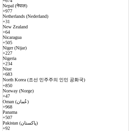
+674
Nepal (नेपाल)
+977
Netherlands (Nederland)
+31
New Zealand
+64
Nicaragua
+505
Niger (Nijar)
+227
Nigeria
+234
Niue
+683
North Korea (조선 민주주의 인민 공화국)
+850
Norway (Norge)
+47
Oman (عُمان)
+968
Panama
+507
Pakistan (پاکستان)
+92