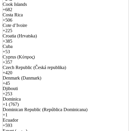
Cook Islands
+682
Costa Rica
+506
Cote d’Ivoire
+225
Croatia (Hrvatska)
+385
Cuba
+53
Cyprus (Κύπρος)
+357
Czech Republic (Česká republika)
+420
Denmark (Danmark)
+45
Djibouti
+253
Dominica
+1 (767)
Dominican Republic (República Dominicana)
+1
Ecuador
+593
Egypt (مصر)