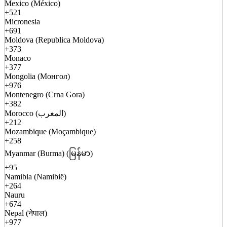
Mexico (México)
+521
Micronesia
+691
Moldova (Republica Moldova)
+373
Monaco
+377
Mongolia (Монгол)
+976
Montenegro (Crna Gora)
+382
Morocco (المغرب)
+212
Mozambique (Moçambique)
+258
Myanmar (Burma) (မြန်မာ)
+95
Namibia (Namibië)
+264
Nauru
+674
Nepal (नेपाल)
+977