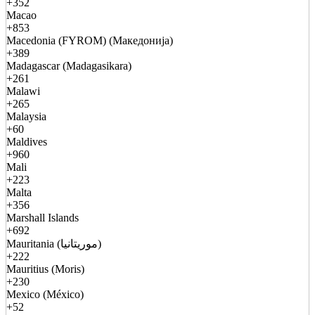
+352
Macao
+853
Macedonia (FYROM) (Македонија)
+389
Madagascar (Madagasikara)
+261
Malawi
+265
Malaysia
+60
Maldives
+960
Mali
+223
Malta
+356
Marshall Islands
+692
Mauritania (موريتانيا)
+222
Mauritius (Moris)
+230
Mexico (México)
+52