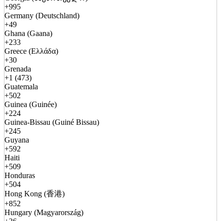
+995
Germany (Deutschland)
+49
Ghana (Gaana)
+233
Greece (Ελλάδα)
+30
Grenada
+1 (473)
Guatemala
+502
Guinea (Guinée)
+224
Guinea-Bissau (Guiné Bissau)
+245
Guyana
+592
Haiti
+509
Honduras
+504
Hong Kong (香港)
+852
Hungary (Magyarország)