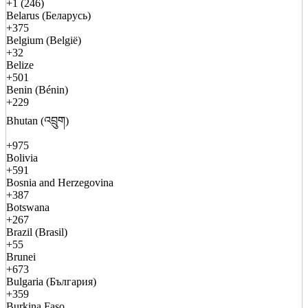
+1 (246)
Belarus (Беларусь)
+375
Belgium (België)
+32
Belize
+501
Benin (Bénin)
+229
Bhutan (འབྲུག)
+975
Bolivia
+591
Bosnia and Herzegovina
+387
Botswana
+267
Brazil (Brasil)
+55
Brunei
+673
Bulgaria (България)
+359
Burkina Faso