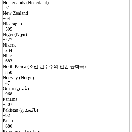
Netherlands (Nederland)
+31
New Zealand
+64
Nicaragua
+505
Niger (Nijar)
+227
Nigeria
+234
Niue
+683
North Korea (조선 민주주의 인민 공화국)
+850
Norway (Norge)
+47
Oman (عُمان)
+968
Panama
+507
Pakistan (پاکستان)
+92
Palau
+680
Palestinian Territory