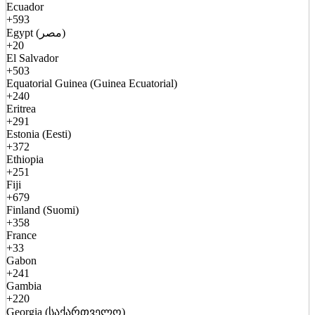
Ecuador
+593
Egypt (مصر)
+20
El Salvador
+503
Equatorial Guinea (Guinea Ecuatorial)
+240
Eritrea
+291
Estonia (Eesti)
+372
Ethiopia
+251
Fiji
+679
Finland (Suomi)
+358
France
+33
Gabon
+241
Gambia
+220
Georgia (საქართველო)