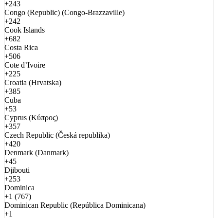
+243
Congo (Republic) (Congo-Brazzaville)
+242
Cook Islands
+682
Costa Rica
+506
Cote d’Ivoire
+225
Croatia (Hrvatska)
+385
Cuba
+53
Cyprus (Κύπρος)
+357
Czech Republic (Česká republika)
+420
Denmark (Danmark)
+45
Djibouti
+253
Dominica
+1 (767)
Dominican Republic (República Dominicana)
+1