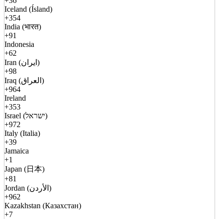
+36
Iceland (Ísland)
+354
India (भारत)
+91
Indonesia
+62
Iran (ایران)
+98
Iraq (العراق)
+964
Ireland
+353
Israel (ישראל)
+972
Italy (Italia)
+39
Jamaica
+1
Japan (日本)
+81
Jordan (الأردن)
+962
Kazakhstan (Казахстан)
+7