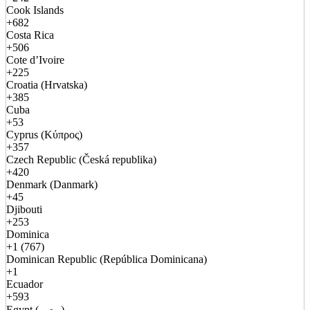
Cook Islands
+682
Costa Rica
+506
Cote d’Ivoire
+225
Croatia (Hrvatska)
+385
Cuba
+53
Cyprus (Κύπρος)
+357
Czech Republic (Česká republika)
+420
Denmark (Danmark)
+45
Djibouti
+253
Dominica
+1 (767)
Dominican Republic (República Dominicana)
+1
Ecuador
+593
Egypt (مصر)