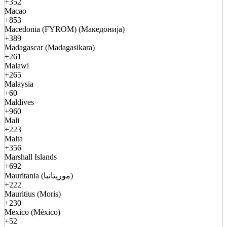
+352
Macao
+853
Macedonia (FYROM) (Македонија)
+389
Madagascar (Madagasikara)
+261
Malawi
+265
Malaysia
+60
Maldives
+960
Mali
+223
Malta
+356
Marshall Islands
+692
Mauritania (موريتانيا)
+222
Mauritius (Moris)
+230
Mexico (México)
+52