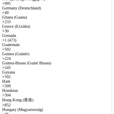
+995
Germany (Deutschland)
+49
Ghana (Gaana)
+233
Greece (Ελλάδα)
+30
Grenada
+1 (473)
Guatemala
+502
Guinea (Guinée)
+224
Guinea-Bissau (Guiné Bissau)
+245
Guyana
+592
Haiti
+509
Honduras
+504
Hong Kong (香港)
+852
Hungary (Magyarország)