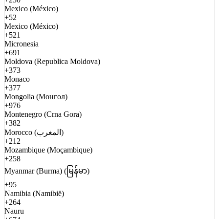
Mexico (México)
+52
Mexico (México)
+521
Micronesia
+691
Moldova (Republica Moldova)
+373
Monaco
+377
Mongolia (Монгол)
+976
Montenegro (Crna Gora)
+382
Morocco (المغرب)
+212
Mozambique (Moçambique)
+258
Myanmar (Burma) (မြန်မာ)
+95
Namibia (Namibië)
+264
Nauru