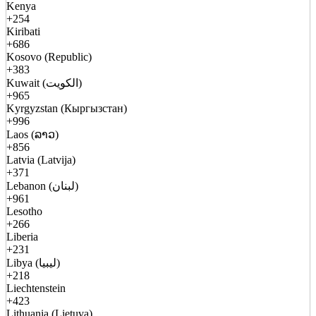
Kenya
+254
Kiribati
+686
Kosovo (Republic)
+383
Kuwait (الكويت)
+965
Kyrgyzstan (Кыргызстан)
+996
Laos (ລາວ)
+856
Latvia (Latvija)
+371
Lebanon (لبنان)
+961
Lesotho
+266
Liberia
+231
Libya (ليبيا)
+218
Liechtenstein
+423
Lithuania (Lietuva)