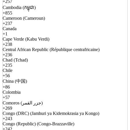
+257
Cambodia (កម្ពុជា)
+855
Cameroon (Cameroun)
+237
Canada
+1
Cape Verde (Kabu Verdi)
+238
Central African Republic (République centrafricaine)
+236
Chad (Tchad)
+235
Chile
+56
China (中国)
+86
Colombia
+57
Comoros (جزر القمر)
+269
Congo (DRC) (Jamhuri ya Kidemokrasia ya Kongo)
+243
Congo (Republic) (Congo-Brazzaville)
+242