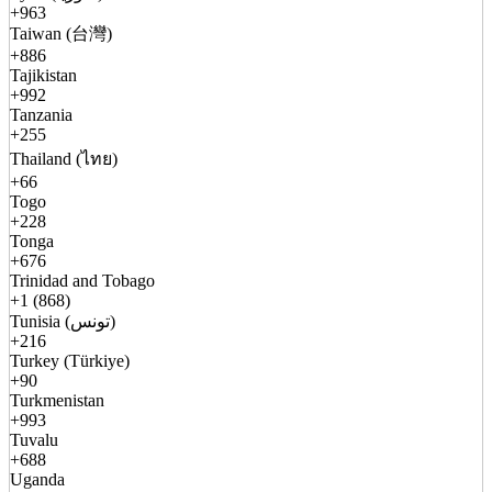
+963
Taiwan (台灣)
+886
Tajikistan
+992
Tanzania
+255
Thailand (ไทย)
+66
Togo
+228
Tonga
+676
Trinidad and Tobago
+1 (868)
Tunisia (تونس)
+216
Turkey (Türkiye)
+90
Turkmenistan
+993
Tuvalu
+688
Uganda