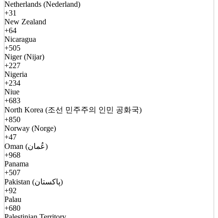
Netherlands (Nederland)
+31
New Zealand
+64
Nicaragua
+505
Niger (Nijar)
+227
Nigeria
+234
Niue
+683
North Korea (조선 민주주의 인민 공화국)
+850
Norway (Norge)
+47
Oman (عُمان)
+968
Panama
+507
Pakistan (پاکستان)
+92
Palau
+680
Palestinian Territory