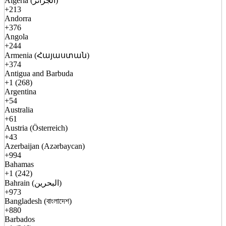
Algeria (الجزائر)
+213
Andorra
+376
Angola
+244
Armenia (Հայաստան)
+374
Antigua and Barbuda
+1 (268)
Argentina
+54
Australia
+61
Austria (Österreich)
+43
Azerbaijan (Azərbaycan)
+994
Bahamas
+1 (242)
Bahrain (البحرين)
+973
Bangladesh (বাংলাদেশ)
+880
Barbados