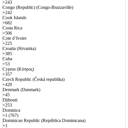
+243
Congo (Republic) (Congo-Brazzaville)
+242
Cook Islands
+682
Costa Rica
+506
Cote d’Ivoire
+225
Croatia (Hrvatska)
+385
Cuba
+53
Cyprus (Κύπρος)
+357
Czech Republic (Česká republika)
+420
Denmark (Danmark)
+45
Djibouti
+253
Dominica
+1 (767)
Dominican Republic (República Dominicana)
+1