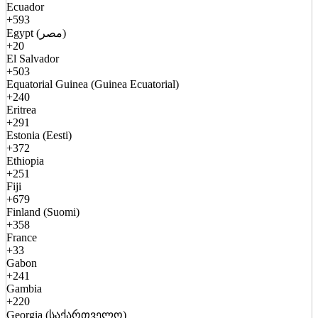
Ecuador
+593
Egypt (مصر)
+20
El Salvador
+503
Equatorial Guinea (Guinea Ecuatorial)
+240
Eritrea
+291
Estonia (Eesti)
+372
Ethiopia
+251
Fiji
+679
Finland (Suomi)
+358
France
+33
Gabon
+241
Gambia
+220
Georgia (საქართველო)