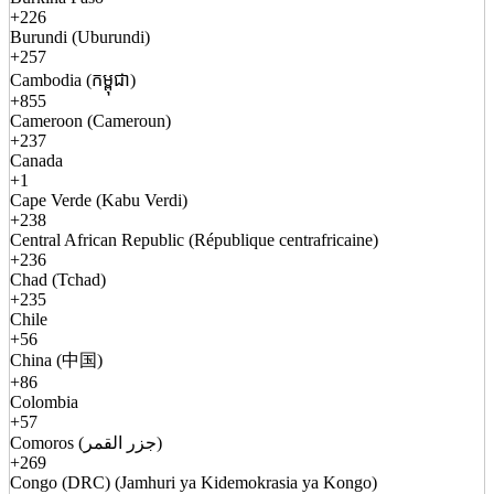
+226
Burundi (Uburundi)
+257
Cambodia (កម្ពុជា)
+855
Cameroon (Cameroun)
+237
Canada
+1
Cape Verde (Kabu Verdi)
+238
Central African Republic (République centrafricaine)
+236
Chad (Tchad)
+235
Chile
+56
China (中国)
+86
Colombia
+57
Comoros (جزر القمر)
+269
Congo (DRC) (Jamhuri ya Kidemokrasia ya Kongo)