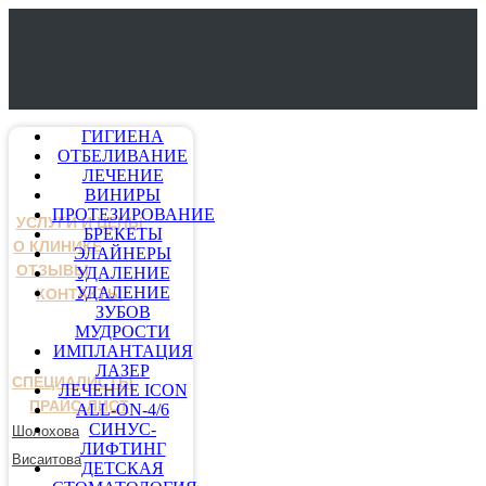
ГИГИЕНА
ОТБЕЛИВАНИЕ
ЛЕЧЕНИЕ
ВИНИРЫ
ПРОТЕЗИРОВАНИЕ
УСЛУГИ И ЦЕНЫ
БРЕКЕТЫ
О КЛИНИКЕ
ЭЛАЙНЕРЫ
ОТЗЫВЫ
УДАЛЕНИЕ
УДАЛЕНИЕ
КОНТАКТЫ
ЗУБОВ
МУДРОСТИ
ИМПЛАНТАЦИЯ
ЛАЗЕР
СПЕЦИАЛИСТЫ
ЛЕЧЕНИЕ ICON
ПРАЙС-ЛИСТ
ALL-ON-4/6
СИНУС-
Шолохова
ЛИФТИНГ
Висаитова
ДЕТСКАЯ