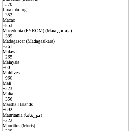
+370
Luxembourg
+352
Macao
+853
Macedonia (FYROM) (Македонија)
+389
Madagascar (Madagasikara)
+261
Malawi
+265
Malaysia
+60
Maldives
+960
Mali
+223
Malta
+356
Marshall Islands
+692
Mauritania (موريتانيا)
+222
Mauritius (Moris)
+230