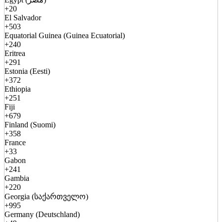
+20
El Salvador
+503
Equatorial Guinea (Guinea Ecuatorial)
+240
Eritrea
+291
Estonia (Eesti)
+372
Ethiopia
+251
Fiji
+679
Finland (Suomi)
+358
France
+33
Gabon
+241
Gambia
+220
Georgia (საქართველო)
+995
Germany (Deutschland)