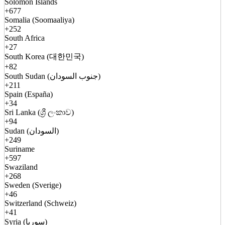
Solomon Islands
+677
Somalia (Soomaaliya)
+252
South Africa
+27
South Korea (대한민국)
+82
South Sudan (جنوب السودان)
+211
Spain (España)
+34
Sri Lanka (ශ්‍රී ලංකාව)
+94
Sudan (السودان)
+249
Suriname
+597
Swaziland
+268
Sweden (Sverige)
+46
Switzerland (Schweiz)
+41
Syria (سوريا)