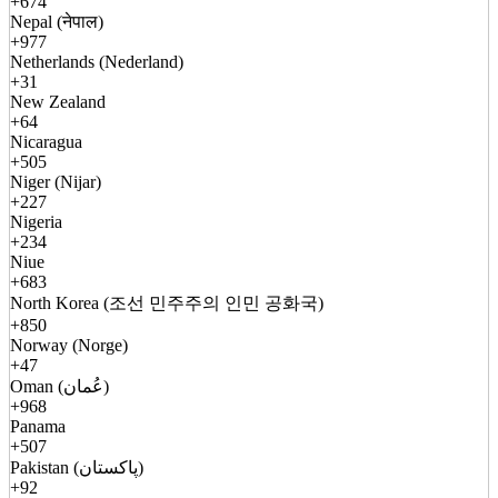
+674
Nepal (नेपाल)
+977
Netherlands (Nederland)
+31
New Zealand
+64
Nicaragua
+505
Niger (Nijar)
+227
Nigeria
+234
Niue
+683
North Korea (조선 민주주의 인민 공화국)
+850
Norway (Norge)
+47
Oman (عُمان)
+968
Panama
+507
Pakistan (پاکستان)
+92