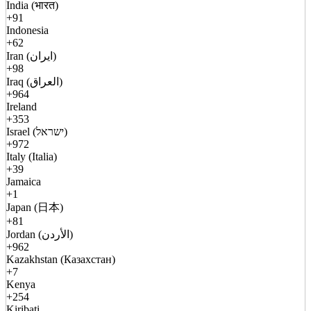
India (भारत)
+91
Indonesia
+62
Iran (ایران)
+98
Iraq (العراق)
+964
Ireland
+353
Israel (ישראל)
+972
Italy (Italia)
+39
Jamaica
+1
Japan (日本)
+81
Jordan (الأردن)
+962
Kazakhstan (Казахстан)
+7
Kenya
+254
Kiribati