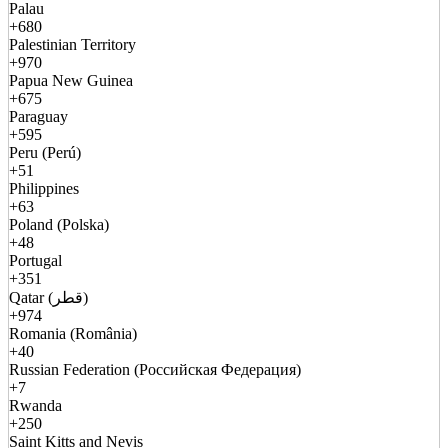
Palau
+680
Palestinian Territory
+970
Papua New Guinea
+675
Paraguay
+595
Peru (Perú)
+51
Philippines
+63
Poland (Polska)
+48
Portugal
+351
Qatar (قطر)
+974
Romania (România)
+40
Russian Federation (Российская Федерация)
+7
Rwanda
+250
Saint Kitts and Nevis