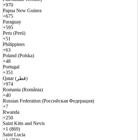
+970
Papua New Guinea
+675
Paraguay
+595
Peru (Perú)
+51
Philippines
+63
Poland (Polska)
+48
Portugal
+351
Qatar (قطر)
+974
Romania (România)
+40
Russian Federation (Российская Федерация)
+7
Rwanda
+250
Saint Kitts and Nevis
+1 (869)
Saint Lucia