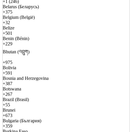
+1 (246)
Belarus (Беларусь)
+375
Belgium (België)
+32
Belize
+501
Benin (Bénin)
+229
Bhutan (འབྲུག)
+975
Bolivia
+591
Bosnia and Herzegovina
+387
Botswana
+267
Brazil (Brasil)
+55
Brunei
+673
Bulgaria (България)
+359
Burkina Faso