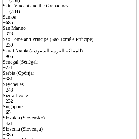
+1 (758)
Saint Vincent and the Grenadines
+1 (784)
Samoa
+685
San Marino
+378
Sao Tome and Principe (São Tomé e Príncipe)
+239
Saudi Arabia (المملكة العربية السعودية)
+966
Senegal (Sénégal)
+221
Serbia (Србија)
+381
Seychelles
+248
Sierra Leone
+232
Singapore
+65
Slovakia (Slovensko)
+421
Slovenia (Slovenija)
+386