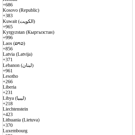
+686
Kosovo (Republic)
+383
Kuwait (الكويت)
+965
Kyrgyzstan (Кыргызстан)
+996
Laos (ລາວ)
+856
Latvia (Latvija)
+371
Lebanon (لبنان)
+961
Lesotho
+266
Liberia
+231
Libya (ليبيا)
+218
Liechtenstein
+423
Lithuania (Lietuva)
+370
Luxembourg