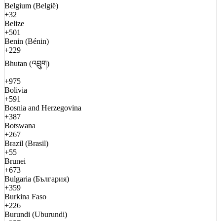
Belgium (België)
+32
Belize
+501
Benin (Bénin)
+229
Bhutan (འབྲུག)
+975
Bolivia
+591
Bosnia and Herzegovina
+387
Botswana
+267
Brazil (Brasil)
+55
Brunei
+673
Bulgaria (България)
+359
Burkina Faso
+226
Burundi (Uburundi)