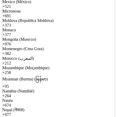
Mexico (México)
+521
Micronesia
+691
Moldova (Republica Moldova)
+373
Monaco
+377
Mongolia (Монгол)
+976
Montenegro (Crna Gora)
+382
Morocco (المغرب)
+212
Mozambique (Moçambique)
+258
Myanmar (Burma) (မြန်မာ)
+95
Namibia (Namibië)
+264
Nauru
+674
Nepal (नेपाल)
+977