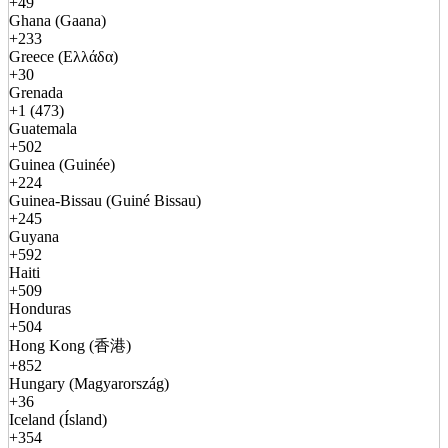
+49
Ghana (Gaana)
+233
Greece (Ελλάδα)
+30
Grenada
+1 (473)
Guatemala
+502
Guinea (Guinée)
+224
Guinea-Bissau (Guiné Bissau)
+245
Guyana
+592
Haiti
+509
Honduras
+504
Hong Kong (香港)
+852
Hungary (Magyarország)
+36
Iceland (Ísland)
+354