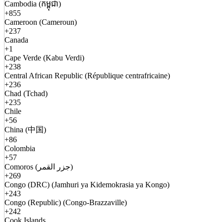
Cambodia (កម្ពុជា)
+855
Cameroon (Cameroun)
+237
Canada
+1
Cape Verde (Kabu Verdi)
+238
Central African Republic (République centrafricaine)
+236
Chad (Tchad)
+235
Chile
+56
China (中国)
+86
Colombia
+57
Comoros (جزر القمر)
+269
Congo (DRC) (Jamhuri ya Kidemokrasia ya Kongo)
+243
Congo (Republic) (Congo-Brazzaville)
+242
Cook Islands