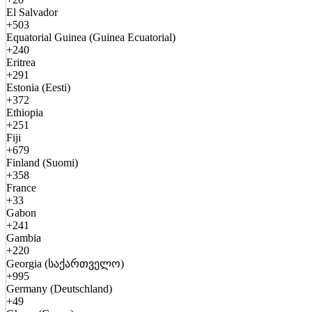
El Salvador
+503
Equatorial Guinea (Guinea Ecuatorial)
+240
Eritrea
+291
Estonia (Eesti)
+372
Ethiopia
+251
Fiji
+679
Finland (Suomi)
+358
France
+33
Gabon
+241
Gambia
+220
Georgia (საქართველო)
+995
Germany (Deutschland)
+49