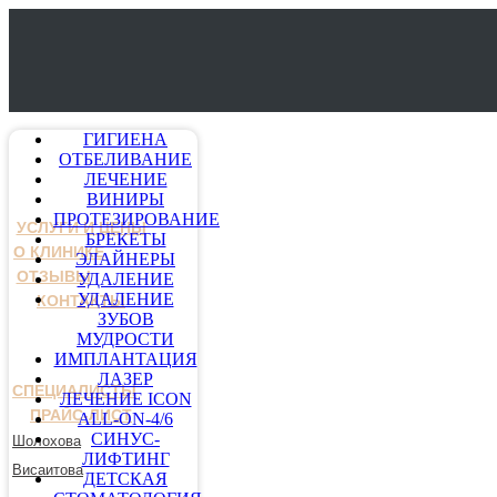
ГИГИЕНА
ОТБЕЛИВАНИЕ
ЛЕЧЕНИЕ
ВИНИРЫ
ПРОТЕЗИРОВАНИЕ
УСЛУГИ И ЦЕНЫ
БРЕКЕТЫ
О КЛИНИКЕ
ЭЛАЙНЕРЫ
ОТЗЫВЫ
УДАЛЕНИЕ
УДАЛЕНИЕ
КОНТАКТЫ
ЗУБОВ
МУДРОСТИ
ИМПЛАНТАЦИЯ
ЛАЗЕР
СПЕЦИАЛИСТЫ
ЛЕЧЕНИЕ ICON
ПРАЙС-ЛИСТ
ALL-ON-4/6
СИНУС-
Шолохова
ЛИФТИНГ
Висаитова
ДЕТСКАЯ