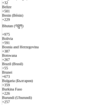
+32
Belize
+501
Benin (Bénin)
+229
Bhutan (འབྲུག)
+975
Bolivia
+591
Bosnia and Herzegovina
+387
Botswana
+267
Brazil (Brasil)
+55
Brunei
+673
Bulgaria (България)
+359
Burkina Faso
+226
Burundi (Uburundi)
+257