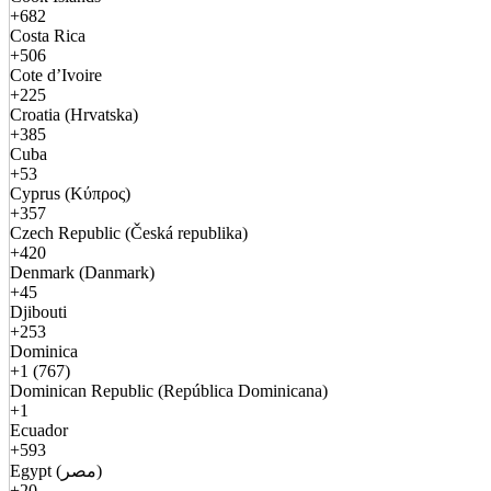
+682
Costa Rica
+506
Cote d’Ivoire
+225
Croatia (Hrvatska)
+385
Cuba
+53
Cyprus (Κύπρος)
+357
Czech Republic (Česká republika)
+420
Denmark (Danmark)
+45
Djibouti
+253
Dominica
+1 (767)
Dominican Republic (República Dominicana)
+1
Ecuador
+593
Egypt (مصر)
+20