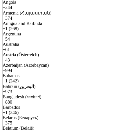
Angola
+244
Armenia (Հայաստան)
+374
Antigua and Barbuda
+1 (268)
Argentina
+54
Australia
+61
Austria (Österreich)
+43
Azerbaijan (Azərbaycan)
+994
Bahamas
+1 (242)
Bahrain (البحرين)
+973
Bangladesh (বাংলাদেশ)
+880
Barbados
+1 (246)
Belarus (Беларусь)
+375
Belgium (België)