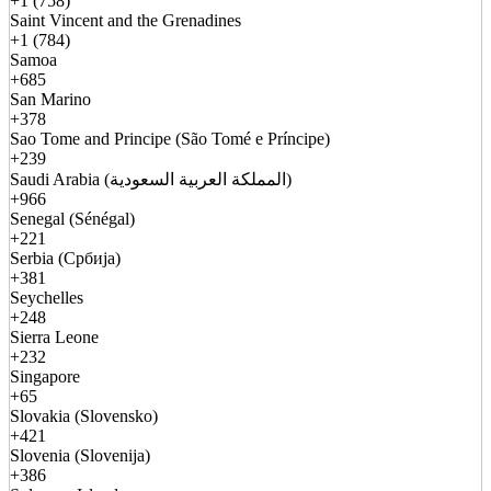
+1 (758)
Saint Vincent and the Grenadines
+1 (784)
Samoa
+685
San Marino
+378
Sao Tome and Principe (São Tomé e Príncipe)
+239
Saudi Arabia (المملكة العربية السعودية)
+966
Senegal (Sénégal)
+221
Serbia (Србија)
+381
Seychelles
+248
Sierra Leone
+232
Singapore
+65
Slovakia (Slovensko)
+421
Slovenia (Slovenija)
+386