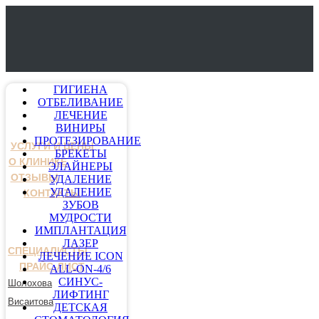
ГИГИЕНА
ОТБЕЛИВАНИЕ
ЛЕЧЕНИЕ
ВИНИРЫ
ПРОТЕЗИРОВАНИЕ
УСЛУГИ И ЦЕНЫ
БРЕКЕТЫ
О КЛИНИКЕ
ЭЛАЙНЕРЫ
ОТЗЫВЫ
УДАЛЕНИЕ
УДАЛЕНИЕ
КОНТАКТЫ
ЗУБОВ
МУДРОСТИ
ИМПЛАНТАЦИЯ
ЛАЗЕР
СПЕЦИАЛИСТЫ
ЛЕЧЕНИЕ ICON
ПРАЙС-ЛИСТ
ALL-ON-4/6
СИНУС-
Шолохова
ЛИФТИНГ
Висаитова
ДЕТСКАЯ