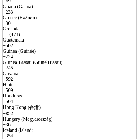
+49
Ghana (Gaana)
+233
Greece (Ελλάδα)
+30
Grenada
+1 (473)
Guatemala
+502
Guinea (Guinée)
+224
Guinea-Bissau (Guiné Bissau)
+245
Guyana
+592
Haiti
+509
Honduras
+504
Hong Kong (香港)
+852
Hungary (Magyarország)
+36
Iceland (Ísland)
+354