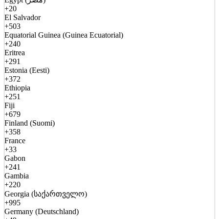
+20
El Salvador
+503
Equatorial Guinea (Guinea Ecuatorial)
+240
Eritrea
+291
Estonia (Eesti)
+372
Ethiopia
+251
Fiji
+679
Finland (Suomi)
+358
France
+33
Gabon
+241
Gambia
+220
Georgia (საქართველო)
+995
Germany (Deutschland)