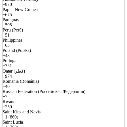
+970
Papua New Guinea
+675
Paraguay
+595
Peru (Perú)
+51
Philippines
+63
Poland (Polska)
+48
Portugal
+351
Qatar (قطر)
+974
Romania (România)
+40
Russian Federation (Российская Федерация)
+7
Rwanda
+250
Saint Kitts and Nevis
+1 (869)
Saint Lucia