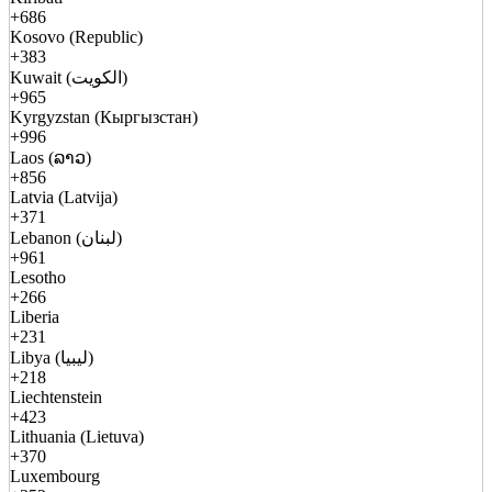
+686
Kosovo (Republic)
+383
Kuwait (الكويت)
+965
Kyrgyzstan (Кыргызстан)
+996
Laos (ລາວ)
+856
Latvia (Latvija)
+371
Lebanon (لبنان)
+961
Lesotho
+266
Liberia
+231
Libya (ليبيا)
+218
Liechtenstein
+423
Lithuania (Lietuva)
+370
Luxembourg