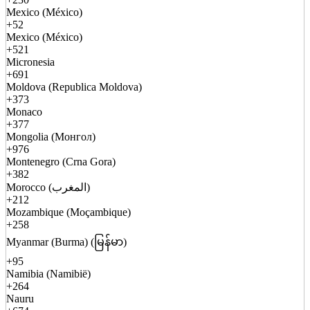
Mexico (México)
+52
Mexico (México)
+521
Micronesia
+691
Moldova (Republica Moldova)
+373
Monaco
+377
Mongolia (Монгол)
+976
Montenegro (Crna Gora)
+382
Morocco (المغرب)
+212
Mozambique (Moçambique)
+258
Myanmar (Burma) (မြန်မာ)
+95
Namibia (Namibië)
+264
Nauru