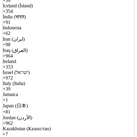
+36
Iceland (Ísland)
+354
India (भारत)
+91
Indonesia
+62
Iran (ایران)
+98
Iraq (العراق)
+964
Ireland
+353
Israel (ישראל)
+972
Italy (Italia)
+39
Jamaica
+1
Japan (日本)
+81
Jordan (الأردن)
+962
Kazakhstan (Казахстан)
+7