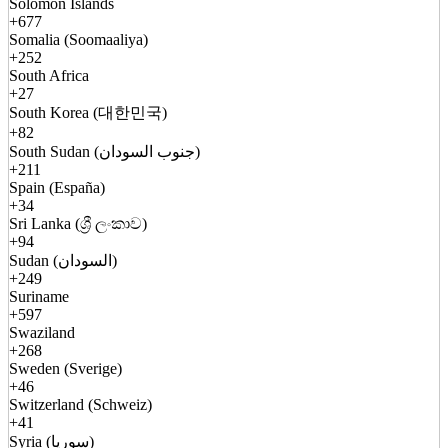
Solomon Islands
+677
Somalia (Soomaaliya)
+252
South Africa
+27
South Korea (대한민국)
+82
South Sudan (جنوب السودان)
+211
Spain (España)
+34
Sri Lanka (ශ්‍රී ලංකාව)
+94
Sudan (السودان)
+249
Suriname
+597
Swaziland
+268
Sweden (Sverige)
+46
Switzerland (Schweiz)
+41
Syria (سوريا)