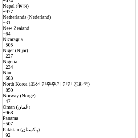
+674
Nepal (नेपाल)
+977
Netherlands (Nederland)
+31
New Zealand
+64
Nicaragua
+505
Niger (Nijar)
+227
Nigeria
+234
Niue
+683
North Korea (조선 민주주의 인민 공화국)
+850
Norway (Norge)
+47
Oman (عُمان)
+968
Panama
+507
Pakistan (پاکستان)
+92