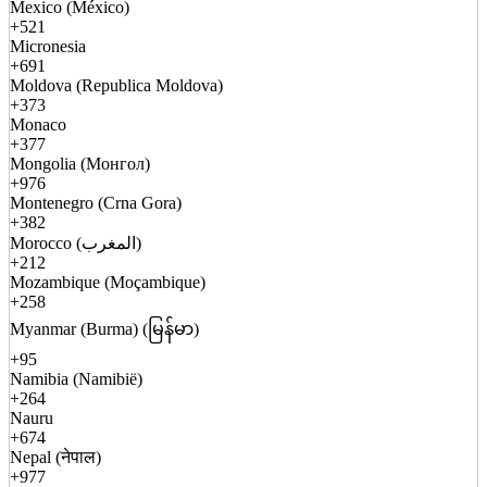
Mexico (México)
+521
Micronesia
+691
Moldova (Republica Moldova)
+373
Monaco
+377
Mongolia (Монгол)
+976
Montenegro (Crna Gora)
+382
Morocco (المغرب)
+212
Mozambique (Moçambique)
+258
Myanmar (Burma) (မြန်မာ)
+95
Namibia (Namibië)
+264
Nauru
+674
Nepal (नेपाल)
+977