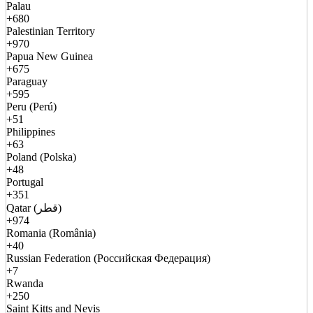
Palau
+680
Palestinian Territory
+970
Papua New Guinea
+675
Paraguay
+595
Peru (Perú)
+51
Philippines
+63
Poland (Polska)
+48
Portugal
+351
Qatar (قطر)
+974
Romania (România)
+40
Russian Federation (Российская Федерация)
+7
Rwanda
+250
Saint Kitts and Nevis