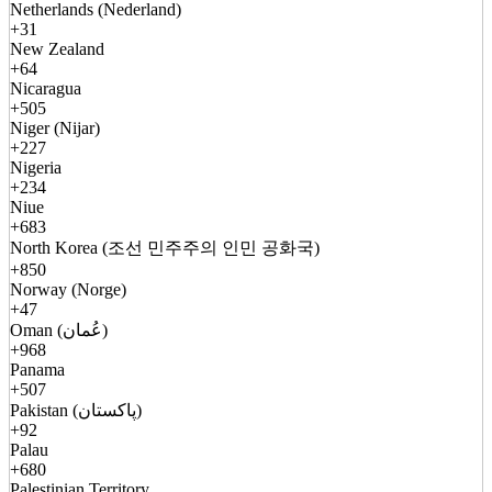
Netherlands (Nederland)
+31
New Zealand
+64
Nicaragua
+505
Niger (Nijar)
+227
Nigeria
+234
Niue
+683
North Korea (조선 민주주의 인민 공화국)
+850
Norway (Norge)
+47
Oman (عُمان)
+968
Panama
+507
Pakistan (پاکستان)
+92
Palau
+680
Palestinian Territory