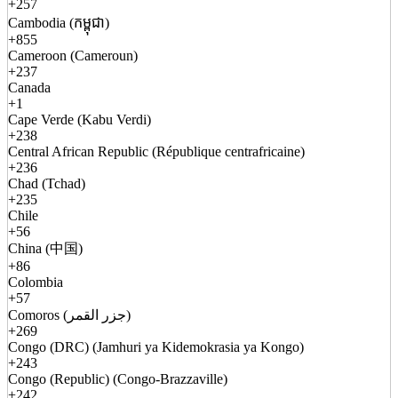
+257
Cambodia (កម្ពុជា)
+855
Cameroon (Cameroun)
+237
Canada
+1
Cape Verde (Kabu Verdi)
+238
Central African Republic (République centrafricaine)
+236
Chad (Tchad)
+235
Chile
+56
China (中国)
+86
Colombia
+57
Comoros (جزر القمر)
+269
Congo (DRC) (Jamhuri ya Kidemokrasia ya Kongo)
+243
Congo (Republic) (Congo-Brazzaville)
+242