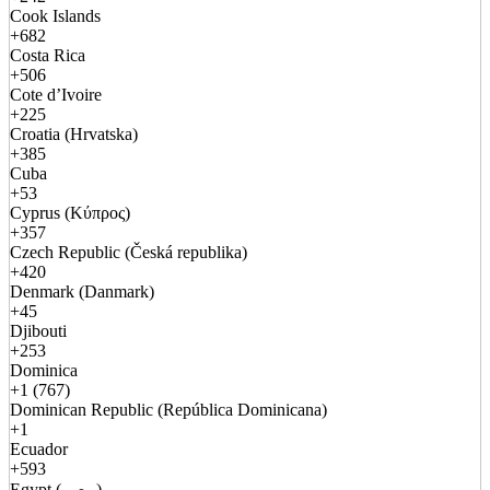
Cook Islands
+682
Costa Rica
+506
Cote d’Ivoire
+225
Croatia (Hrvatska)
+385
Cuba
+53
Cyprus (Κύπρος)
+357
Czech Republic (Česká republika)
+420
Denmark (Danmark)
+45
Djibouti
+253
Dominica
+1 (767)
Dominican Republic (República Dominicana)
+1
Ecuador
+593
Egypt (مصر)