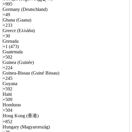
+995
Germany (Deutschland)
+49
Ghana (Gaana)
+233
Greece (Ελλάδα)
+30
Grenada
+1 (473)
Guatemala
+502
Guinea (Guinée)
+224
Guinea-Bissau (Guiné Bissau)
+245
Guyana
+592
Haiti
+509
Honduras
+504
Hong Kong (香港)
+852
Hungary (Magyarország)