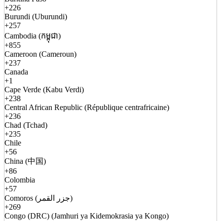
+226
Burundi (Uburundi)
+257
Cambodia (កម្ពុជា)
+855
Cameroon (Cameroun)
+237
Canada
+1
Cape Verde (Kabu Verdi)
+238
Central African Republic (République centrafricaine)
+236
Chad (Tchad)
+235
Chile
+56
China (中国)
+86
Colombia
+57
Comoros (جزر القمر)
+269
Congo (DRC) (Jamhuri ya Kidemokrasia ya Kongo)