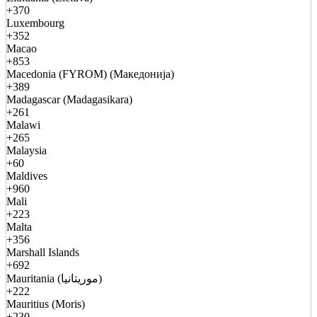
+370
Luxembourg
+352
Macao
+853
Macedonia (FYROM) (Македонија)
+389
Madagascar (Madagasikara)
+261
Malawi
+265
Malaysia
+60
Maldives
+960
Mali
+223
Malta
+356
Marshall Islands
+692
Mauritania (موريتانيا)
+222
Mauritius (Moris)
+230