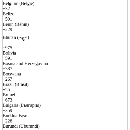
Belgium (België)
+32
Belize
+501
Benin (Bénin)
+229
Bhutan (འབྲུག)
+975
Bolivia
+591
Bosnia and Herzegovina
+387
Botswana
+267
Brazil (Brasil)
+55
Brunei
+673
Bulgaria (България)
+359
Burkina Faso
+226
Burundi (Uburundi)