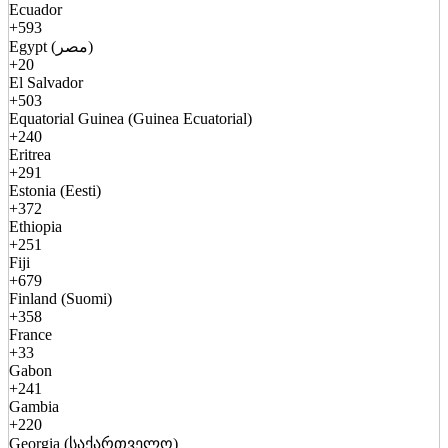
Ecuador
+593
Egypt (مصر)
+20
El Salvador
+503
Equatorial Guinea (Guinea Ecuatorial)
+240
Eritrea
+291
Estonia (Eesti)
+372
Ethiopia
+251
Fiji
+679
Finland (Suomi)
+358
France
+33
Gabon
+241
Gambia
+220
Georgia (საქართველო)