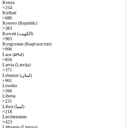
Kenya
+254
Kiribati
+686
Kosovo (Republic)
+383
Kuwait (الكويت)
+965
Kyrgyzstan (Кыргызстан)
+996
Laos (ລາວ)
+856
Latvia (Latvija)
+371
Lebanon (لبنان)
+961
Lesotho
+266
Liberia
+231
Libya (ليبيا)
+218
Liechtenstein
+423
Lithuania (Lietuva)