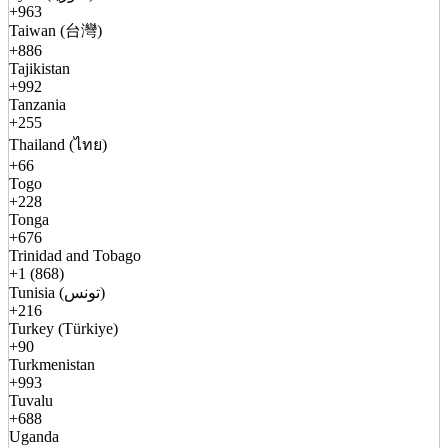
+963
Taiwan (台灣)
+886
Tajikistan
+992
Tanzania
+255
Thailand (ไทย)
+66
Togo
+228
Tonga
+676
Trinidad and Tobago
+1 (868)
Tunisia (تونس)
+216
Turkey (Türkiye)
+90
Turkmenistan
+993
Tuvalu
+688
Uganda