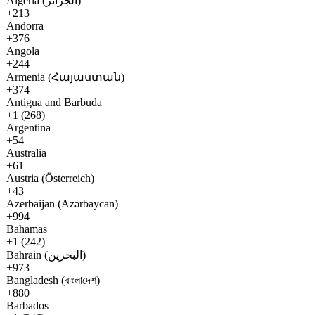
Algeria (الجزائر)
+213
Andorra
+376
Angola
+244
Armenia (Հայաստան)
+374
Antigua and Barbuda
+1 (268)
Argentina
+54
Australia
+61
Austria (Österreich)
+43
Azerbaijan (Azərbaycan)
+994
Bahamas
+1 (242)
Bahrain (البحرين)
+973
Bangladesh (বাংলাদেশ)
+880
Barbados