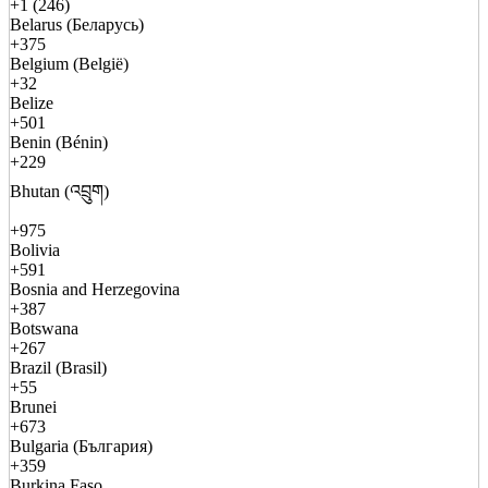
+1 (246)
Belarus (Беларусь)
+375
Belgium (België)
+32
Belize
+501
Benin (Bénin)
+229
Bhutan (འབྲུག)
+975
Bolivia
+591
Bosnia and Herzegovina
+387
Botswana
+267
Brazil (Brasil)
+55
Brunei
+673
Bulgaria (България)
+359
Burkina Faso