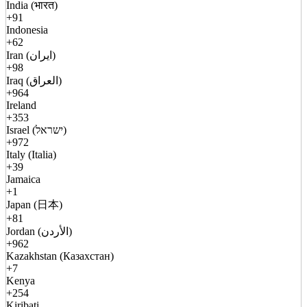
India (भारत)
+91
Indonesia
+62
Iran (ایران)
+98
Iraq (العراق)
+964
Ireland
+353
Israel (ישראל)
+972
Italy (Italia)
+39
Jamaica
+1
Japan (日本)
+81
Jordan (الأردن)
+962
Kazakhstan (Казахстан)
+7
Kenya
+254
Kiribati