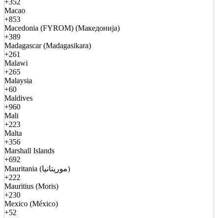
+352
Macao
+853
Macedonia (FYROM) (Македонија)
+389
Madagascar (Madagasikara)
+261
Malawi
+265
Malaysia
+60
Maldives
+960
Mali
+223
Malta
+356
Marshall Islands
+692
Mauritania (موريتانيا)
+222
Mauritius (Moris)
+230
Mexico (México)
+52