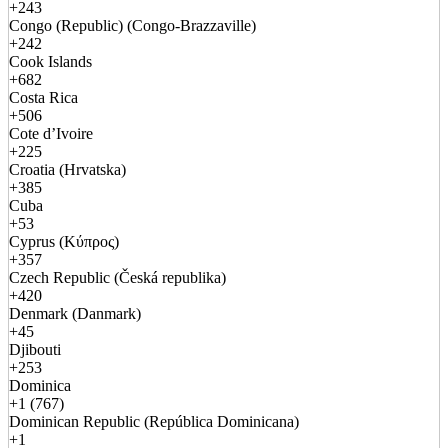
+243
Congo (Republic) (Congo-Brazzaville)
+242
Cook Islands
+682
Costa Rica
+506
Cote d’Ivoire
+225
Croatia (Hrvatska)
+385
Cuba
+53
Cyprus (Κύπρος)
+357
Czech Republic (Česká republika)
+420
Denmark (Danmark)
+45
Djibouti
+253
Dominica
+1 (767)
Dominican Republic (República Dominicana)
+1