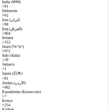
India (भारत)
+91
Indonesia
+62
Iran (ایران)
+98
Iraq (العراق)
+964
Ireland
+353
Israel (ישראל)
+972
Italy (Italia)
+39
Jamaica
+1
Japan (日本)
+81
Jordan (الأردن)
+962
Kazakhstan (Казахстан)
+7
Kenya
+254
Kiribati