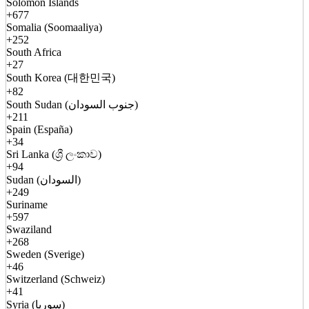
Solomon Islands
+677
Somalia (Soomaaliya)
+252
South Africa
+27
South Korea (대한민국)
+82
South Sudan (جنوب السودان)
+211
Spain (España)
+34
Sri Lanka (ශ්‍රී ලංකාව)
+94
Sudan (السودان)
+249
Suriname
+597
Swaziland
+268
Sweden (Sverige)
+46
Switzerland (Schweiz)
+41
Syria (سوريا)