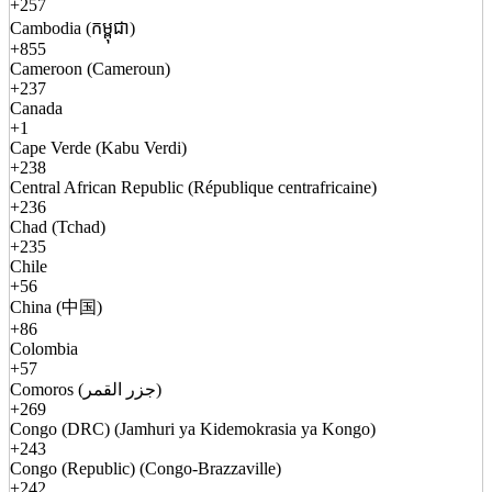
+257
Cambodia (កម្ពុជា)
+855
Cameroon (Cameroun)
+237
Canada
+1
Cape Verde (Kabu Verdi)
+238
Central African Republic (République centrafricaine)
+236
Chad (Tchad)
+235
Chile
+56
China (中国)
+86
Colombia
+57
Comoros (جزر القمر)
+269
Congo (DRC) (Jamhuri ya Kidemokrasia ya Kongo)
+243
Congo (Republic) (Congo-Brazzaville)
+242