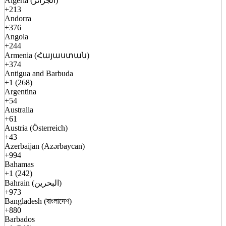
Algeria (الجزائر)
+213
Andorra
+376
Angola
+244
Armenia (Հայաստան)
+374
Antigua and Barbuda
+1 (268)
Argentina
+54
Australia
+61
Austria (Österreich)
+43
Azerbaijan (Azərbaycan)
+994
Bahamas
+1 (242)
Bahrain (البحرين)
+973
Bangladesh (বাংলাদেশ)
+880
Barbados