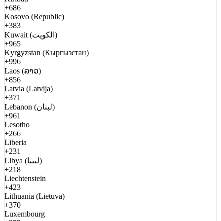
+686
Kosovo (Republic)
+383
Kuwait (الكويت)
+965
Kyrgyzstan (Кыргызстан)
+996
Laos (ລາວ)
+856
Latvia (Latvija)
+371
Lebanon (لبنان)
+961
Lesotho
+266
Liberia
+231
Libya (ليبيا)
+218
Liechtenstein
+423
Lithuania (Lietuva)
+370
Luxembourg