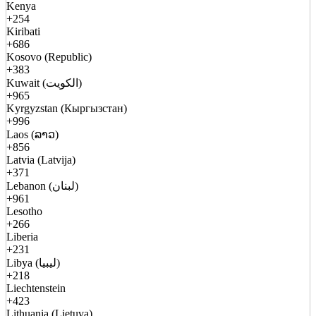
Kenya
+254
Kiribati
+686
Kosovo (Republic)
+383
Kuwait (الكويت)
+965
Kyrgyzstan (Кыргызстан)
+996
Laos (ລາວ)
+856
Latvia (Latvija)
+371
Lebanon (لبنان)
+961
Lesotho
+266
Liberia
+231
Libya (ليبيا)
+218
Liechtenstein
+423
Lithuania (Lietuva)