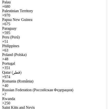
Palau
+680
Palestinian Territory
+970
Papua New Guinea
+675
Paraguay
+595
Peru (Perú)
+51
Philippines
+63
Poland (Polska)
+48
Portugal
+351
Qatar (قطر)
+974
Romania (România)
+40
Russian Federation (Российская Федерация)
+7
Rwanda
+250
Saint Kitts and Nevis