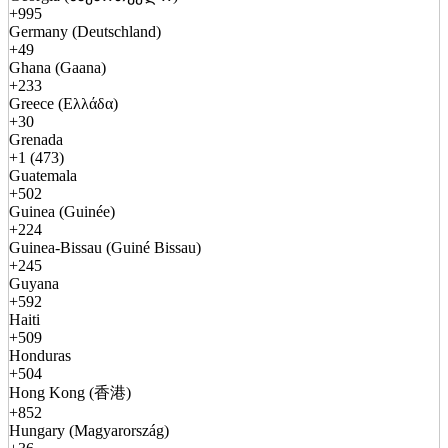
+995
Germany (Deutschland)
+49
Ghana (Gaana)
+233
Greece (Ελλάδα)
+30
Grenada
+1 (473)
Guatemala
+502
Guinea (Guinée)
+224
Guinea-Bissau (Guiné Bissau)
+245
Guyana
+592
Haiti
+509
Honduras
+504
Hong Kong (香港)
+852
Hungary (Magyarország)