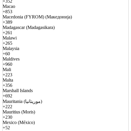
+352
Macao
+853
Macedonia (FYROM) (Македонија)
+389
Madagascar (Madagasikara)
+261
Malawi
+265
Malaysia
+60
Maldives
+960
Mali
+223
Malta
+356
Marshall Islands
+692
Mauritania (موريتانيا)
+222
Mauritius (Moris)
+230
Mexico (México)
+52