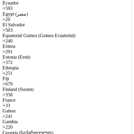
Ecuador
+593
Egypt (مصر)
+20
El Salvador
+503
Equatorial Guinea (Guinea Ecuatorial)
+240
Eritrea
+291
Estonia (Eesti)
+372
Ethiopia
+251
Fiji
+679
Finland (Suomi)
+358
France
+33
Gabon
+241
Gambia
+220
Georgia (საქართველო)