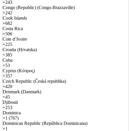
+243
Congo (Republic) (Congo-Brazzaville)
+242
Cook Islands
+682
Costa Rica
+506
Cote d’Ivoire
+225
Croatia (Hrvatska)
+385
Cuba
+53
Cyprus (Κύπρος)
+357
Czech Republic (Česká republika)
+420
Denmark (Danmark)
+45
Djibouti
+253
Dominica
+1 (767)
Dominican Republic (República Dominicana)
+1