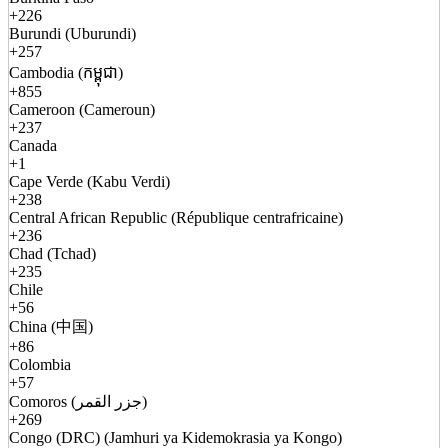
+226
Burundi (Uburundi)
+257
Cambodia (កម្ពុជា)
+855
Cameroon (Cameroun)
+237
Canada
+1
Cape Verde (Kabu Verdi)
+238
Central African Republic (République centrafricaine)
+236
Chad (Tchad)
+235
Chile
+56
China (中国)
+86
Colombia
+57
Comoros (جزر القمر)
+269
Congo (DRC) (Jamhuri ya Kidemokrasia ya Kongo)