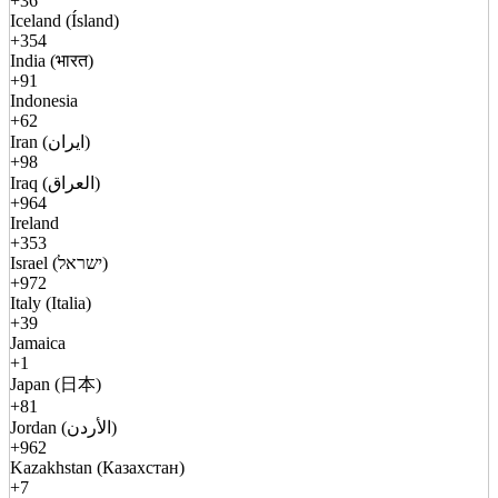
+36
Iceland (Ísland)
+354
India (भारत)
+91
Indonesia
+62
Iran (ایران)
+98
Iraq (العراق)
+964
Ireland
+353
Israel (ישראל)
+972
Italy (Italia)
+39
Jamaica
+1
Japan (日本)
+81
Jordan (الأردن)
+962
Kazakhstan (Казахстан)
+7