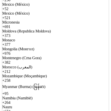
Mexico (México)
+52
Mexico (México)
+521
Micronesia
+691
Moldova (Republica Moldova)
+373
Monaco
+377
Mongolia (Монгол)
+976
Montenegro (Crna Gora)
+382
Morocco (المغرب)
+212
Mozambique (Moçambique)
+258
Myanmar (Burma) (မြန်မာ)
+95
Namibia (Namibië)
+264
Nauru