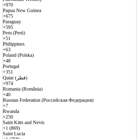
+970
Papua New Guinea
+675
Paraguay
+595
Peru (Perú)
+51
Philippines
+63
Poland (Polska)
+48
Portugal
+351
Qatar (قطر)
+974
Romania (România)
+40
Russian Federation (Российская Федерация)
+7
Rwanda
+250
Saint Kitts and Nevis
+1 (869)
Saint Lucia