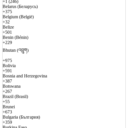
+1 (246)
Belarus (Беларусь)
+375
Belgium (België)
+32
Belize
+501
Benin (Bénin)
+229
Bhutan (འབྲུག)
+975
Bolivia
+591
Bosnia and Herzegovina
+387
Botswana
+267
Brazil (Brasil)
+55
Brunei
+673
Bulgaria (България)
+359
Burkina Faso