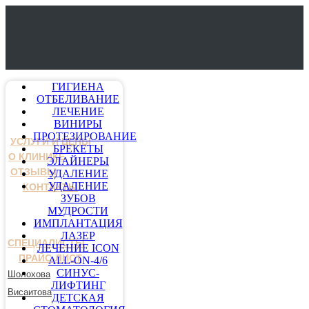
ГИГИЕНА
ОТБЕЛИВАНИЕ
ЛЕЧЕНИЕ
ВИНИРЫ
ПРОТЕЗИРОВАНИЕ
УСЛУГИ И ЦЕНЫ
БРЕКЕТЫ
О КЛИНИКЕ
ЭЛАЙНЕРЫ
ОТЗЫВЫ
УДАЛЕНИЕ
УДАЛЕНИЕ
КОНТАКТЫ
ЗУБОВ
МУДРОСТИ
ИМПЛАНТАЦИЯ
ЛАЗЕР
СПЕЦИАЛИСТЫ
ЛЕЧЕНИЕ ICON
ПРАЙС-ЛИСТ
ALL-ON-4/6
СИНУС-
Шолохова
ЛИФТИНГ
Висаитова
ДЕТСКАЯ