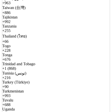
+963
Taiwan (台灣)
+886
Tajikistan
+992
Tanzania
+255
Thailand (ไทย)
+66
Togo
+228
Tonga
+676
Trinidad and Tobago
+1 (868)
Tunisia (تونس)
+216
Turkey (Türkiye)
+90
Turkmenistan
+993
Tuvalu
+688
Uganda