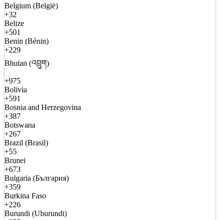
Belgium (België)
+32
Belize
+501
Benin (Bénin)
+229
Bhutan (འབྲུག)
+975
Bolivia
+591
Bosnia and Herzegovina
+387
Botswana
+267
Brazil (Brasil)
+55
Brunei
+673
Bulgaria (България)
+359
Burkina Faso
+226
Burundi (Uburundi)