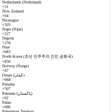
Netherlands (Nederland)
+31
New Zealand
+64
Nicaragua
+505
Niger (Nijar)
+227
Nigeria
+234
Niue
+683
North Korea (조선 민주주의 인민 공화국)
+850
Norway (Norge)
+47
Oman (عُمان)
+968
Panama
+507
Pakistan (پاکستان)
+92
Palau
+680
Palestinian Territory