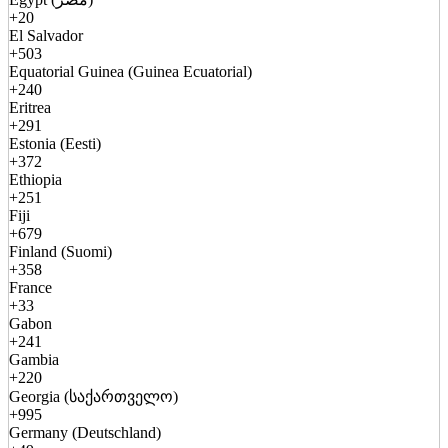
+20
El Salvador
+503
Equatorial Guinea (Guinea Ecuatorial)
+240
Eritrea
+291
Estonia (Eesti)
+372
Ethiopia
+251
Fiji
+679
Finland (Suomi)
+358
France
+33
Gabon
+241
Gambia
+220
Georgia (საქართველო)
+995
Germany (Deutschland)