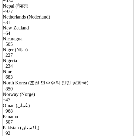
+674
Nepal (नेपाल)
+977
Netherlands (Nederland)
+31
New Zealand
+64
Nicaragua
+505
Niger (Nijar)
+227
Nigeria
+234
Niue
+683
North Korea (조선 민주주의 인민 공화국)
+850
Norway (Norge)
+47
Oman (عُمان)
+968
Panama
+507
Pakistan (پاکستان)
+92