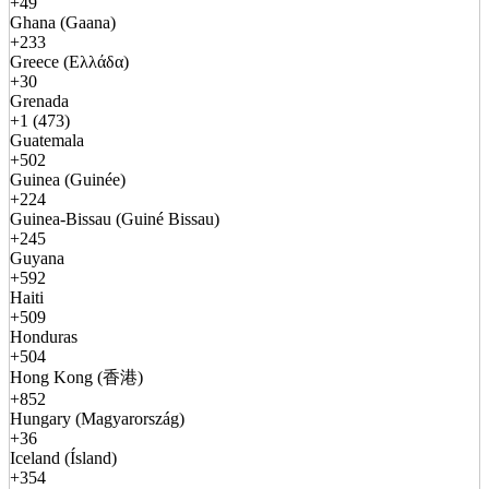
+49
Ghana (Gaana)
+233
Greece (Ελλάδα)
+30
Grenada
+1 (473)
Guatemala
+502
Guinea (Guinée)
+224
Guinea-Bissau (Guiné Bissau)
+245
Guyana
+592
Haiti
+509
Honduras
+504
Hong Kong (香港)
+852
Hungary (Magyarország)
+36
Iceland (Ísland)
+354