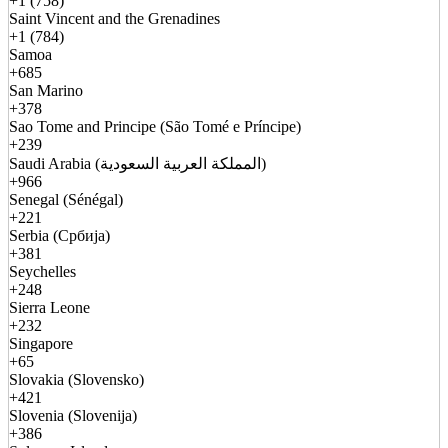
+1 (758)
Saint Vincent and the Grenadines
+1 (784)
Samoa
+685
San Marino
+378
Sao Tome and Principe (São Tomé e Príncipe)
+239
Saudi Arabia (المملكة العربية السعودية)
+966
Senegal (Sénégal)
+221
Serbia (Србија)
+381
Seychelles
+248
Sierra Leone
+232
Singapore
+65
Slovakia (Slovensko)
+421
Slovenia (Slovenija)
+386