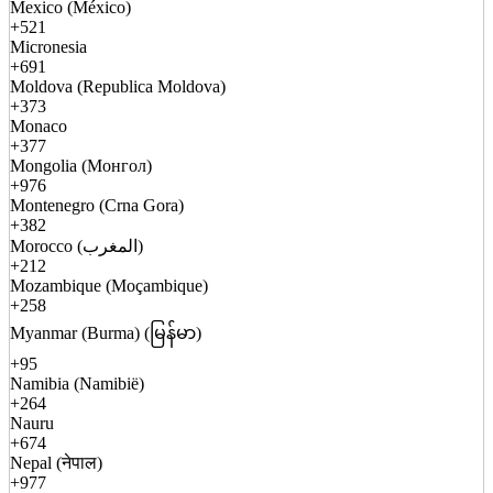
Mexico (México)
+521
Micronesia
+691
Moldova (Republica Moldova)
+373
Monaco
+377
Mongolia (Монгол)
+976
Montenegro (Crna Gora)
+382
Morocco (المغرب)
+212
Mozambique (Moçambique)
+258
Myanmar (Burma) (မြန်မာ)
+95
Namibia (Namibië)
+264
Nauru
+674
Nepal (नेपाल)
+977