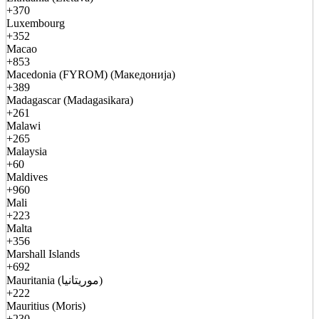
+370
Luxembourg
+352
Macao
+853
Macedonia (FYROM) (Македонија)
+389
Madagascar (Madagasikara)
+261
Malawi
+265
Malaysia
+60
Maldives
+960
Mali
+223
Malta
+356
Marshall Islands
+692
Mauritania (موريتانيا)
+222
Mauritius (Moris)
+230