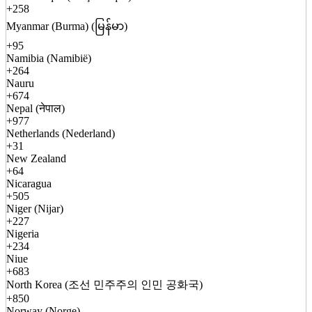
+258
Myanmar (Burma) (မြန်မာ)
+95
Namibia (Namibië)
+264
Nauru
+674
Nepal (नेपाल)
+977
Netherlands (Nederland)
+31
New Zealand
+64
Nicaragua
+505
Niger (Nijar)
+227
Nigeria
+234
Niue
+683
North Korea (조선 민주주의 인민 공화국)
+850
Norway (Norge)