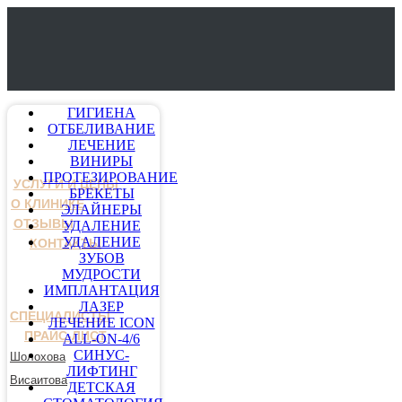
ГИГИЕНА
ОТБЕЛИВАНИЕ
ЛЕЧЕНИЕ
ВИНИРЫ
ПРОТЕЗИРОВАНИЕ
УСЛУГИ И ЦЕНЫ
БРЕКЕТЫ
О КЛИНИКЕ
ЭЛАЙНЕРЫ
ОТЗЫВЫ
УДАЛЕНИЕ
УДАЛЕНИЕ
КОНТАКТЫ
ЗУБОВ
МУДРОСТИ
ИМПЛАНТАЦИЯ
ЛАЗЕР
СПЕЦИАЛИСТЫ
ЛЕЧЕНИЕ ICON
ПРАЙС-ЛИСТ
ALL-ON-4/6
СИНУС-
Шолохова
ЛИФТИНГ
Висаитова
ДЕТСКАЯ