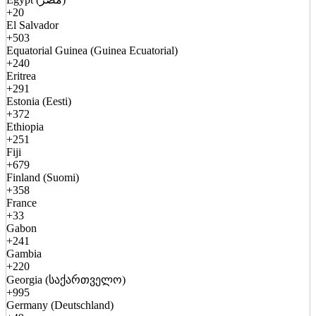
+20
El Salvador
+503
Equatorial Guinea (Guinea Ecuatorial)
+240
Eritrea
+291
Estonia (Eesti)
+372
Ethiopia
+251
Fiji
+679
Finland (Suomi)
+358
France
+33
Gabon
+241
Gambia
+220
Georgia (საქართველო)
+995
Germany (Deutschland)