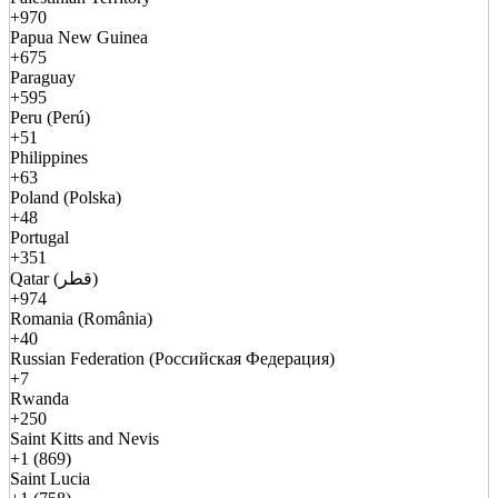
+970
Papua New Guinea
+675
Paraguay
+595
Peru (Perú)
+51
Philippines
+63
Poland (Polska)
+48
Portugal
+351
Qatar (قطر)
+974
Romania (România)
+40
Russian Federation (Российская Федерация)
+7
Rwanda
+250
Saint Kitts and Nevis
+1 (869)
Saint Lucia