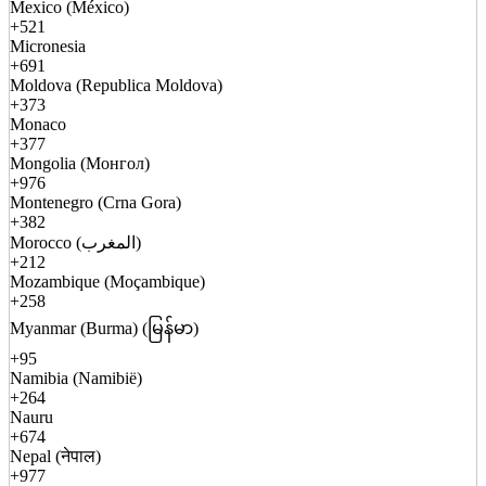
Mexico (México)
+521
Micronesia
+691
Moldova (Republica Moldova)
+373
Monaco
+377
Mongolia (Монгол)
+976
Montenegro (Crna Gora)
+382
Morocco (المغرب)
+212
Mozambique (Moçambique)
+258
Myanmar (Burma) (မြန်မာ)
+95
Namibia (Namibië)
+264
Nauru
+674
Nepal (नेपाल)
+977