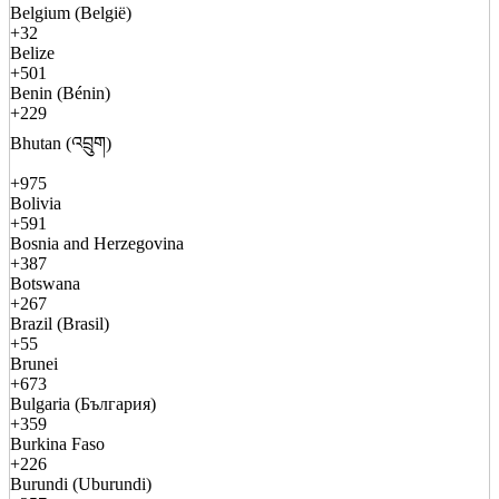
Belgium (België)
+32
Belize
+501
Benin (Bénin)
+229
Bhutan (འབྲུག)
+975
Bolivia
+591
Bosnia and Herzegovina
+387
Botswana
+267
Brazil (Brasil)
+55
Brunei
+673
Bulgaria (България)
+359
Burkina Faso
+226
Burundi (Uburundi)