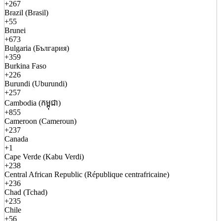
+267
Brazil (Brasil)
+55
Brunei
+673
Bulgaria (България)
+359
Burkina Faso
+226
Burundi (Uburundi)
+257
Cambodia (កម្ពុជា)
+855
Cameroon (Cameroun)
+237
Canada
+1
Cape Verde (Kabu Verdi)
+238
Central African Republic (République centrafricaine)
+236
Chad (Tchad)
+235
Chile
+56