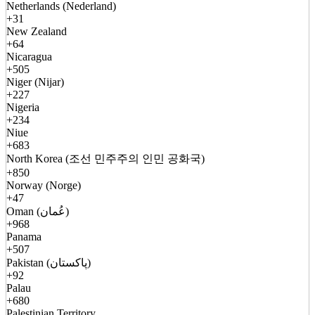
Netherlands (Nederland)
+31
New Zealand
+64
Nicaragua
+505
Niger (Nijar)
+227
Nigeria
+234
Niue
+683
North Korea (조선 민주주의 인민 공화국)
+850
Norway (Norge)
+47
Oman (عُمان)
+968
Panama
+507
Pakistan (پاکستان)
+92
Palau
+680
Palestinian Territory