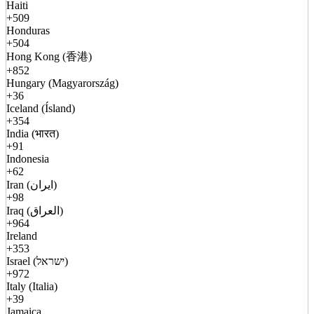
Haiti
+509
Honduras
+504
Hong Kong (香港)
+852
Hungary (Magyarország)
+36
Iceland (Ísland)
+354
India (भारत)
+91
Indonesia
+62
Iran (ایران)
+98
Iraq (العراق)
+964
Ireland
+353
Israel (ישראל)
+972
Italy (Italia)
+39
Jamaica