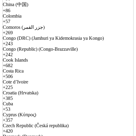
China (中国)
+86
Colombia
+57
Comoros (جزر القمر)
+269
Congo (DRC) (Jamhuri ya Kidemokrasia ya Kongo)
+243
Congo (Republic) (Congo-Brazzaville)
+242
Cook Islands
+682
Costa Rica
+506
Cote d’Ivoire
+225
Croatia (Hrvatska)
+385
Cuba
+53
Cyprus (Κύπρος)
+357
Czech Republic (Česká republika)
+420