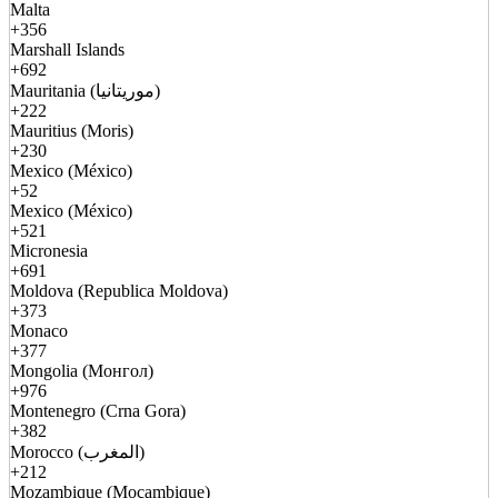
Malta
+356
Marshall Islands
+692
Mauritania (موريتانيا)
+222
Mauritius (Moris)
+230
Mexico (México)
+52
Mexico (México)
+521
Micronesia
+691
Moldova (Republica Moldova)
+373
Monaco
+377
Mongolia (Монгол)
+976
Montenegro (Crna Gora)
+382
Morocco (المغرب)
+212
Mozambique (Moçambique)