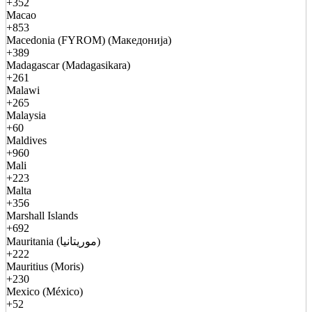
+352
Macao
+853
Macedonia (FYROM) (Македонија)
+389
Madagascar (Madagasikara)
+261
Malawi
+265
Malaysia
+60
Maldives
+960
Mali
+223
Malta
+356
Marshall Islands
+692
Mauritania (موريتانيا)
+222
Mauritius (Moris)
+230
Mexico (México)
+52