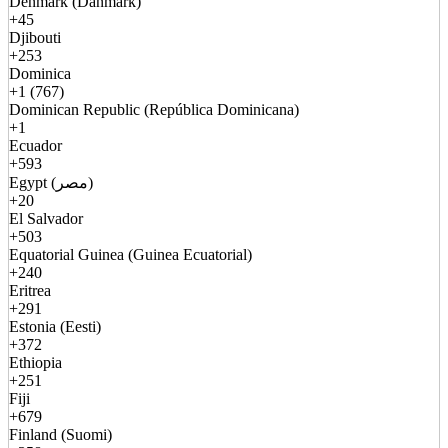
Denmark (Danmark)
+45
Djibouti
+253
Dominica
+1 (767)
Dominican Republic (República Dominicana)
+1
Ecuador
+593
Egypt (مصر)
+20
El Salvador
+503
Equatorial Guinea (Guinea Ecuatorial)
+240
Eritrea
+291
Estonia (Eesti)
+372
Ethiopia
+251
Fiji
+679
Finland (Suomi)