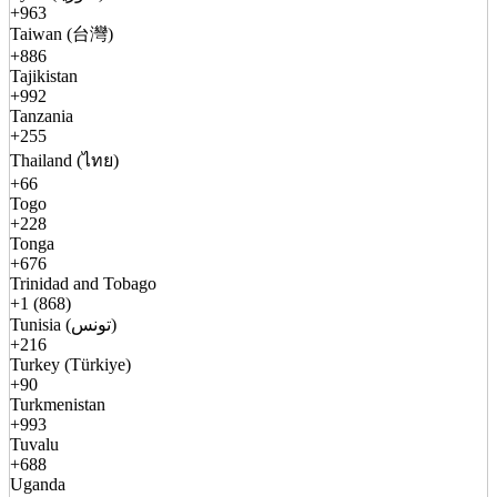
+963
Taiwan (台灣)
+886
Tajikistan
+992
Tanzania
+255
Thailand (ไทย)
+66
Togo
+228
Tonga
+676
Trinidad and Tobago
+1 (868)
Tunisia (تونس)
+216
Turkey (Türkiye)
+90
Turkmenistan
+993
Tuvalu
+688
Uganda