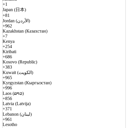
+1
Japan (日本)
+81
Jordan (الأردن)
+962
Kazakhstan (Казахстан)
+7
Kenya
+254
Kiribati
+686
Kosovo (Republic)
+383
Kuwait (الكويت)
+965
Kyrgyzstan (Кыргызстан)
+996
Laos (ລາວ)
+856
Latvia (Latvija)
+371
Lebanon (لبنان)
+961
Lesotho