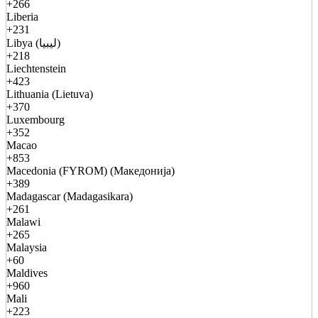
+266
Liberia
+231
Libya (ليبيا)
+218
Liechtenstein
+423
Lithuania (Lietuva)
+370
Luxembourg
+352
Macao
+853
Macedonia (FYROM) (Македонија)
+389
Madagascar (Madagasikara)
+261
Malawi
+265
Malaysia
+60
Maldives
+960
Mali
+223