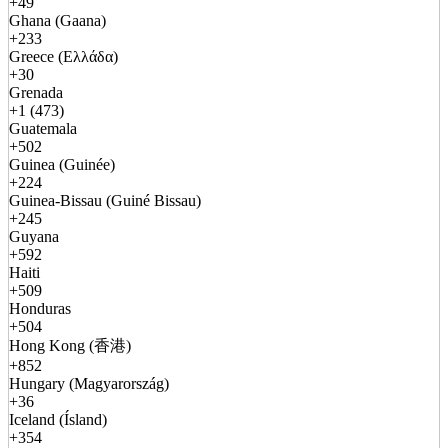
+49
Ghana (Gaana)
+233
Greece (Ελλάδα)
+30
Grenada
+1 (473)
Guatemala
+502
Guinea (Guinée)
+224
Guinea-Bissau (Guiné Bissau)
+245
Guyana
+592
Haiti
+509
Honduras
+504
Hong Kong (香港)
+852
Hungary (Magyarország)
+36
Iceland (Ísland)
+354