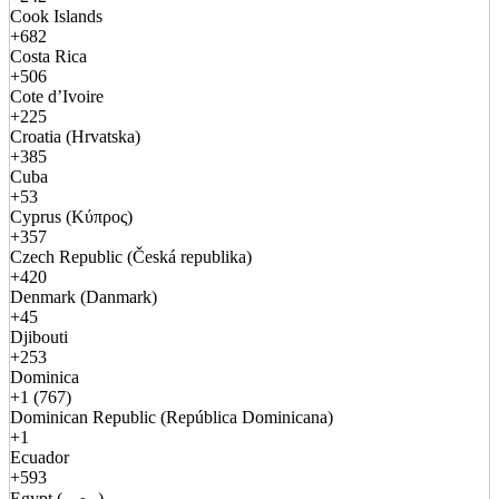
Cook Islands
+682
Costa Rica
+506
Cote d’Ivoire
+225
Croatia (Hrvatska)
+385
Cuba
+53
Cyprus (Κύπρος)
+357
Czech Republic (Česká republika)
+420
Denmark (Danmark)
+45
Djibouti
+253
Dominica
+1 (767)
Dominican Republic (República Dominicana)
+1
Ecuador
+593
Egypt (مصر)