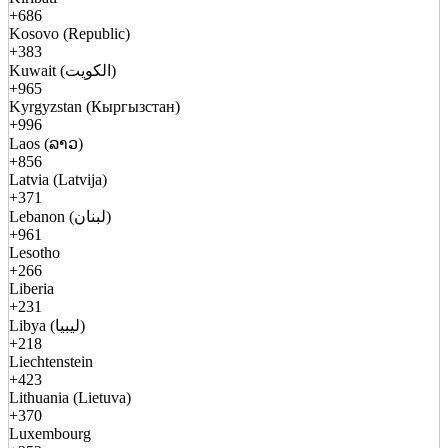
+686
Kosovo (Republic)
+383
Kuwait (الكويت)
+965
Kyrgyzstan (Кыргызстан)
+996
Laos (ລາວ)
+856
Latvia (Latvija)
+371
Lebanon (لبنان)
+961
Lesotho
+266
Liberia
+231
Libya (ليبيا)
+218
Liechtenstein
+423
Lithuania (Lietuva)
+370
Luxembourg