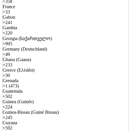
+358
France
+33
Gabon
+241
Gambia
+220
Georgia (საქართველო)
+995
Germany (Deutschland)
+49
Ghana (Gaana)
+233
Greece (Ελλάδα)
+30
Grenada
+1 (473)
Guatemala
+502
Guinea (Guinée)
+224
Guinea-Bissau (Guiné Bissau)
+245
Guyana
+592