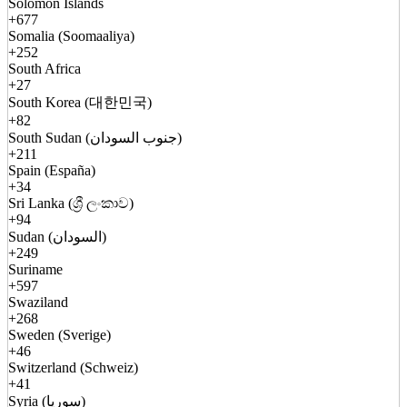
Solomon Islands
+677
Somalia (Soomaaliya)
+252
South Africa
+27
South Korea (대한민국)
+82
South Sudan (جنوب السودان)
+211
Spain (España)
+34
Sri Lanka (ශ්‍රී ලංකාව)
+94
Sudan (السودان)
+249
Suriname
+597
Swaziland
+268
Sweden (Sverige)
+46
Switzerland (Schweiz)
+41
Syria (سوريا)