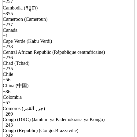
+257
Cambodia (កម្ពុជា)
+855
Cameroon (Cameroun)
+237
Canada
+1
Cape Verde (Kabu Verdi)
+238
Central African Republic (République centrafricaine)
+236
Chad (Tchad)
+235
Chile
+56
China (中国)
+86
Colombia
+57
Comoros (جزر القمر)
+269
Congo (DRC) (Jamhuri ya Kidemokrasia ya Kongo)
+243
Congo (Republic) (Congo-Brazzaville)
+242