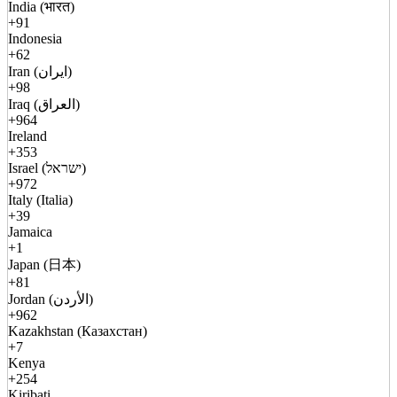
India (भारत)
+91
Indonesia
+62
Iran (ایران)
+98
Iraq (العراق)
+964
Ireland
+353
Israel (ישראל)
+972
Italy (Italia)
+39
Jamaica
+1
Japan (日本)
+81
Jordan (الأردن)
+962
Kazakhstan (Казахстан)
+7
Kenya
+254
Kiribati