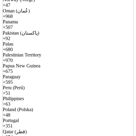
+47
Oman (عُمان)
+968
Panama
+507
Pakistan (پاکستان)
+92
Palau
+680
Palestinian Territory
+970
Papua New Guinea
+675
Paraguay
+595
Peru (Perú)
+51
Philippines
+63
Poland (Polska)
+48
Portugal
+351
Qatar (قطر)