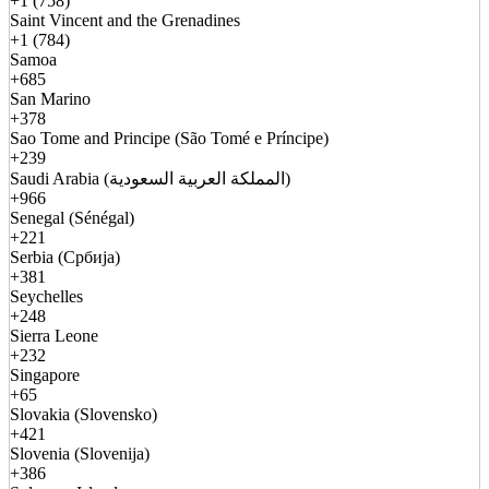
+1 (758)
Saint Vincent and the Grenadines
+1 (784)
Samoa
+685
San Marino
+378
Sao Tome and Principe (São Tomé e Príncipe)
+239
Saudi Arabia (المملكة العربية السعودية)
+966
Senegal (Sénégal)
+221
Serbia (Србија)
+381
Seychelles
+248
Sierra Leone
+232
Singapore
+65
Slovakia (Slovensko)
+421
Slovenia (Slovenija)
+386