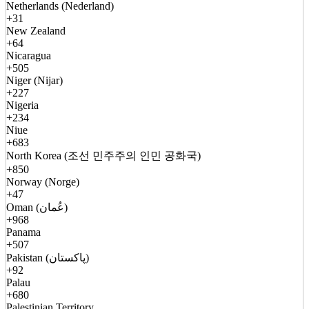
Netherlands (Nederland)
+31
New Zealand
+64
Nicaragua
+505
Niger (Nijar)
+227
Nigeria
+234
Niue
+683
North Korea (조선 민주주의 인민 공화국)
+850
Norway (Norge)
+47
Oman (عُمان)
+968
Panama
+507
Pakistan (پاکستان)
+92
Palau
+680
Palestinian Territory