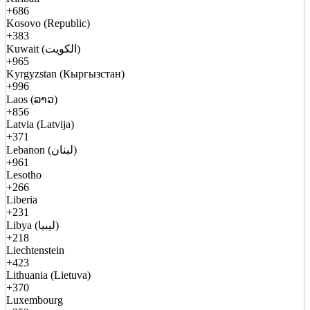
+686
Kosovo (Republic)
+383
Kuwait (الكويت)
+965
Kyrgyzstan (Кыргызстан)
+996
Laos (ລາວ)
+856
Latvia (Latvija)
+371
Lebanon (لبنان)
+961
Lesotho
+266
Liberia
+231
Libya (ليبيا)
+218
Liechtenstein
+423
Lithuania (Lietuva)
+370
Luxembourg