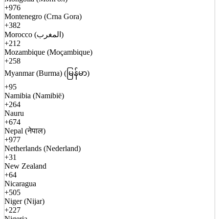
+976
Montenegro (Crna Gora)
+382
Morocco (المغرب)
+212
Mozambique (Moçambique)
+258
Myanmar (Burma) (မြန်မာ)
+95
Namibia (Namibië)
+264
Nauru
+674
Nepal (नेपाल)
+977
Netherlands (Nederland)
+31
New Zealand
+64
Nicaragua
+505
Niger (Nijar)
+227
Nigeria