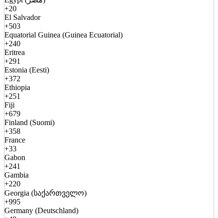
+20
El Salvador
+503
Equatorial Guinea (Guinea Ecuatorial)
+240
Eritrea
+291
Estonia (Eesti)
+372
Ethiopia
+251
Fiji
+679
Finland (Suomi)
+358
France
+33
Gabon
+241
Gambia
+220
Georgia (საქართველო)
+995
Germany (Deutschland)