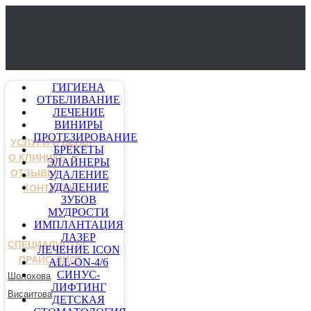
ГИГИЕНА
ОТБЕЛИВАНИЕ
ЛЕЧЕНИЕ
ВИНИРЫ
ПРОТЕЗИРОВАНИЕ
УСЛУГИ И ЦЕНЫ
БРЕКЕТЫ
О КЛИНИКЕ
ЭЛАЙНЕРЫ
ОТЗЫВЫ
УДАЛЕНИЕ
УДАЛЕНИЕ
КОНТАКТЫ
ЗУБОВ
МУДРОСТИ
ИМПЛАНТАЦИЯ
ЛАЗЕР
СПЕЦИАЛИСТЫ
ЛЕЧЕНИЕ ICON
ПРАЙС-ЛИСТ
ALL-ON-4/6
СИНУС-
Шолохова
ЛИФТИНГ
Висаитова
ДЕТСКАЯ