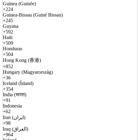
Guinea (Guinée)
+224
Guinea-Bissau (Guiné Bissau)
+245
Guyana
+592
Haiti
+509
Honduras
+504
Hong Kong (香港)
+852
Hungary (Magyarország)
+36
Iceland (Ísland)
+354
India (भारत)
+91
Indonesia
+62
Iran (ایران)
+98
Iraq (العراق)
+964