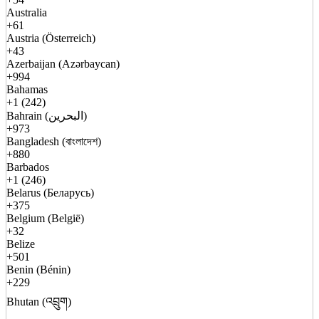
Australia
+61
Austria (Österreich)
+43
Azerbaijan (Azərbaycan)
+994
Bahamas
+1 (242)
Bahrain (البحرين)
+973
Bangladesh (বাংলাদেশ)
+880
Barbados
+1 (246)
Belarus (Беларусь)
+375
Belgium (België)
+32
Belize
+501
Benin (Bénin)
+229
Bhutan (འབྲུག)