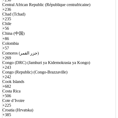
Central African Republic (République centrafricaine)
+236
Chad (Tchad)
+235
Chile
+56
China (中国)
+86
Colombia
+57
Comoros (جزر القمر)
+269
Congo (DRC) (Jamhuri ya Kidemokrasia ya Kongo)
+243
Congo (Republic) (Congo-Brazzaville)
+242
Cook Islands
+682
Costa Rica
+506
Cote d’Ivoire
+225
Croatia (Hrvatska)
+385