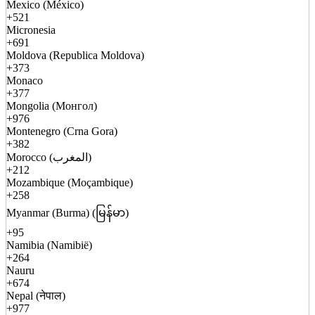
Mexico (México)
+521
Micronesia
+691
Moldova (Republica Moldova)
+373
Monaco
+377
Mongolia (Монгол)
+976
Montenegro (Crna Gora)
+382
Morocco (المغرب)
+212
Mozambique (Moçambique)
+258
Myanmar (Burma) (မြန်မာ)
+95
Namibia (Namibië)
+264
Nauru
+674
Nepal (नेपाल)
+977