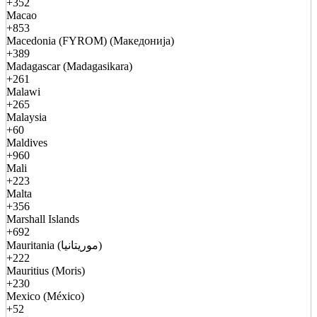
+352
Macao
+853
Macedonia (FYROM) (Македонија)
+389
Madagascar (Madagasikara)
+261
Malawi
+265
Malaysia
+60
Maldives
+960
Mali
+223
Malta
+356
Marshall Islands
+692
Mauritania (موريتانيا)
+222
Mauritius (Moris)
+230
Mexico (México)
+52