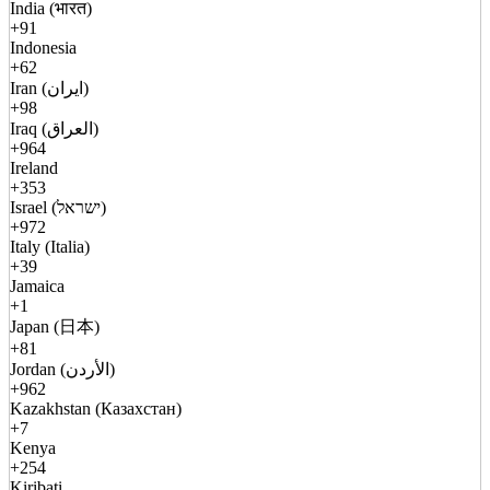
India (भारत)
+91
Indonesia
+62
Iran (ایران)
+98
Iraq (العراق)
+964
Ireland
+353
Israel (ישראל)
+972
Italy (Italia)
+39
Jamaica
+1
Japan (日本)
+81
Jordan (الأردن)
+962
Kazakhstan (Казахстан)
+7
Kenya
+254
Kiribati