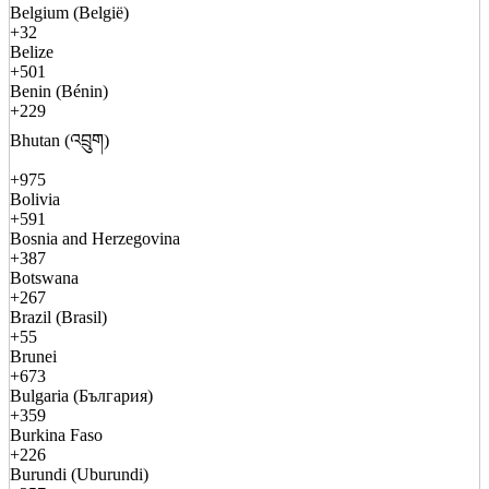
Belgium (België)
+32
Belize
+501
Benin (Bénin)
+229
Bhutan (འབྲུག)
+975
Bolivia
+591
Bosnia and Herzegovina
+387
Botswana
+267
Brazil (Brasil)
+55
Brunei
+673
Bulgaria (България)
+359
Burkina Faso
+226
Burundi (Uburundi)