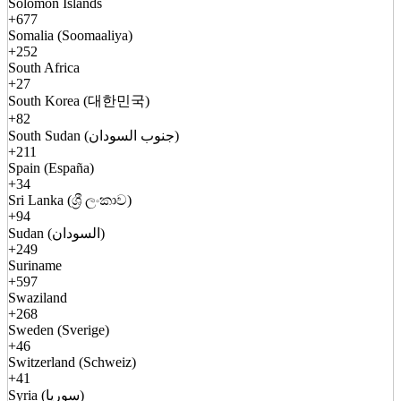
Solomon Islands
+677
Somalia (Soomaaliya)
+252
South Africa
+27
South Korea (대한민국)
+82
South Sudan (جنوب السودان)
+211
Spain (España)
+34
Sri Lanka (ශ්‍රී ලංකාව)
+94
Sudan (السودان)
+249
Suriname
+597
Swaziland
+268
Sweden (Sverige)
+46
Switzerland (Schweiz)
+41
Syria (سوريا)