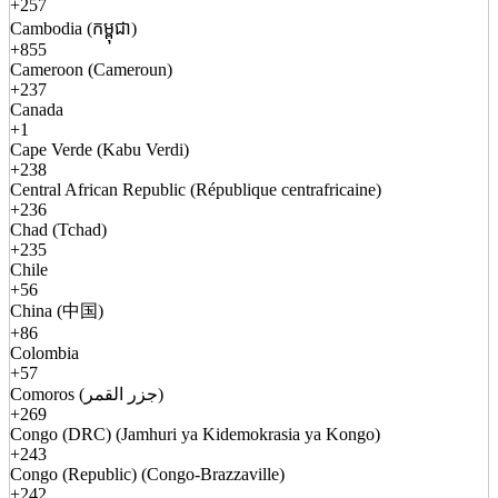
+257
Cambodia (កម្ពុជា)
+855
Cameroon (Cameroun)
+237
Canada
+1
Cape Verde (Kabu Verdi)
+238
Central African Republic (République centrafricaine)
+236
Chad (Tchad)
+235
Chile
+56
China (中国)
+86
Colombia
+57
Comoros (جزر القمر)
+269
Congo (DRC) (Jamhuri ya Kidemokrasia ya Kongo)
+243
Congo (Republic) (Congo-Brazzaville)
+242