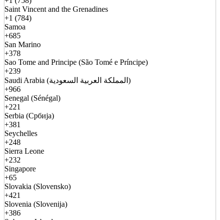
+1 (758)
Saint Vincent and the Grenadines
+1 (784)
Samoa
+685
San Marino
+378
Sao Tome and Principe (São Tomé e Príncipe)
+239
Saudi Arabia (المملكة العربية السعودية)
+966
Senegal (Sénégal)
+221
Serbia (Србија)
+381
Seychelles
+248
Sierra Leone
+232
Singapore
+65
Slovakia (Slovensko)
+421
Slovenia (Slovenija)
+386