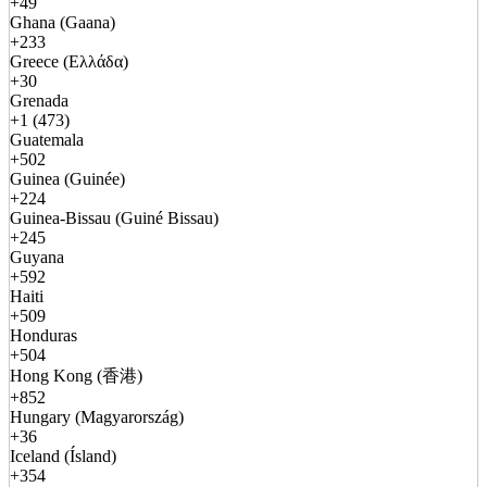
+49
Ghana (Gaana)
+233
Greece (Ελλάδα)
+30
Grenada
+1 (473)
Guatemala
+502
Guinea (Guinée)
+224
Guinea-Bissau (Guiné Bissau)
+245
Guyana
+592
Haiti
+509
Honduras
+504
Hong Kong (香港)
+852
Hungary (Magyarország)
+36
Iceland (Ísland)
+354