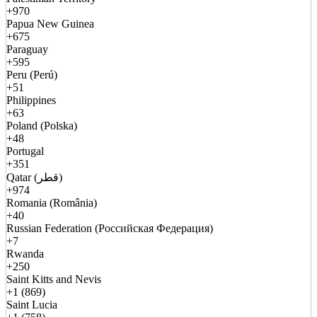
+970
Papua New Guinea
+675
Paraguay
+595
Peru (Perú)
+51
Philippines
+63
Poland (Polska)
+48
Portugal
+351
Qatar (قطر)
+974
Romania (România)
+40
Russian Federation (Российская Федерация)
+7
Rwanda
+250
Saint Kitts and Nevis
+1 (869)
Saint Lucia