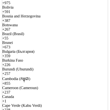
+975
Bolivia
+591
Bosnia and Herzegovina
+387
Botswana
+267
Brazil (Brasil)
+55
Brunei
+673
Bulgaria (България)
+359
Burkina Faso
+226
Burundi (Uburundi)
+257
Cambodia (កម្ពុជា)
+855
Cameroon (Cameroun)
+237
Canada
+1
Cape Verde (Kabu Verdi)
+238