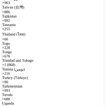
+963
Taiwan (台灣)
+886
Tajikistan
+992
Tanzania
+255
Thailand (ไทย)
+66
Togo
+228
Tonga
+676
Trinidad and Tobago
+1 (868)
Tunisia (تونس)
+216
Turkey (Türkiye)
+90
Turkmenistan
+993
Tuvalu
+688
Uganda