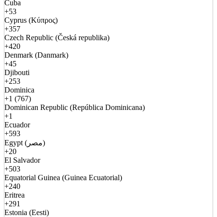
Cuba
+53
Cyprus (Κύπρος)
+357
Czech Republic (Česká republika)
+420
Denmark (Danmark)
+45
Djibouti
+253
Dominica
+1 (767)
Dominican Republic (República Dominicana)
+1
Ecuador
+593
Egypt (مصر)
+20
El Salvador
+503
Equatorial Guinea (Guinea Ecuatorial)
+240
Eritrea
+291
Estonia (Eesti)