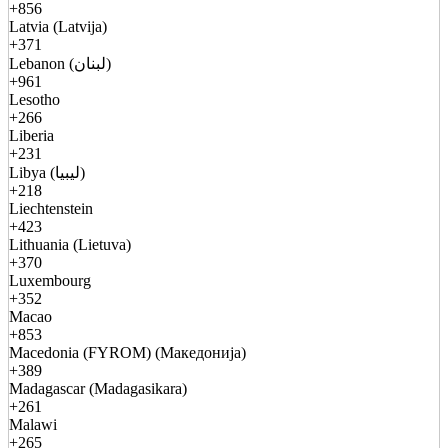
+856
Latvia (Latvija)
+371
Lebanon (لبنان)
+961
Lesotho
+266
Liberia
+231
Libya (ليبيا)
+218
Liechtenstein
+423
Lithuania (Lietuva)
+370
Luxembourg
+352
Macao
+853
Macedonia (FYROM) (Македонија)
+389
Madagascar (Madagasikara)
+261
Malawi
+265