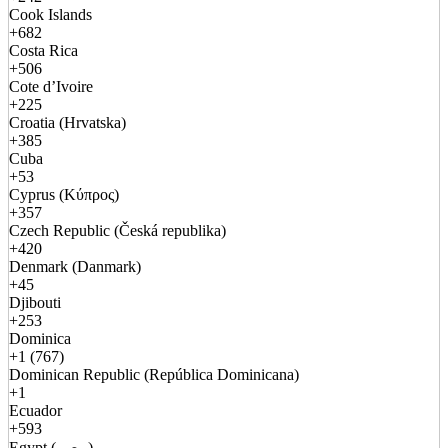
Cook Islands
+682
Costa Rica
+506
Cote d’Ivoire
+225
Croatia (Hrvatska)
+385
Cuba
+53
Cyprus (Κύπρος)
+357
Czech Republic (Česká republika)
+420
Denmark (Danmark)
+45
Djibouti
+253
Dominica
+1 (767)
Dominican Republic (República Dominicana)
+1
Ecuador
+593
Egypt (مصر)