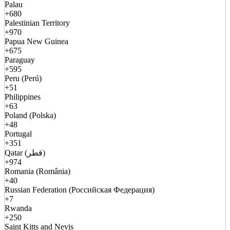
Palau
+680
Palestinian Territory
+970
Papua New Guinea
+675
Paraguay
+595
Peru (Perú)
+51
Philippines
+63
Poland (Polska)
+48
Portugal
+351
Qatar (قطر)
+974
Romania (România)
+40
Russian Federation (Российская Федерация)
+7
Rwanda
+250
Saint Kitts and Nevis