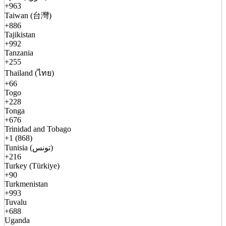
+963
Taiwan (台灣)
+886
Tajikistan
+992
Tanzania
+255
Thailand (ไทย)
+66
Togo
+228
Tonga
+676
Trinidad and Tobago
+1 (868)
Tunisia (تونس)
+216
Turkey (Türkiye)
+90
Turkmenistan
+993
Tuvalu
+688
Uganda