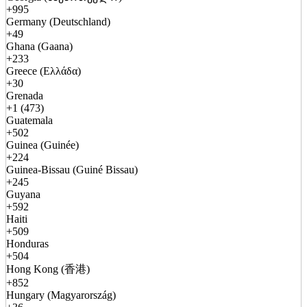
+995
Germany (Deutschland)
+49
Ghana (Gaana)
+233
Greece (Ελλάδα)
+30
Grenada
+1 (473)
Guatemala
+502
Guinea (Guinée)
+224
Guinea-Bissau (Guiné Bissau)
+245
Guyana
+592
Haiti
+509
Honduras
+504
Hong Kong (香港)
+852
Hungary (Magyarország)