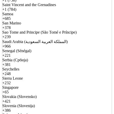
+1 (758)
Saint Vincent and the Grenadines
+1 (784)
Samoa
+685
San Marino
+378
Sao Tome and Principe (São Tomé e Príncipe)
+239
Saudi Arabia (المملكة العربية السعودية)
+966
Senegal (Sénégal)
+221
Serbia (Србија)
+381
Seychelles
+248
Sierra Leone
+232
Singapore
+65
Slovakia (Slovensko)
+421
Slovenia (Slovenija)
+386