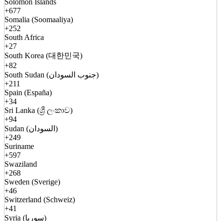
Solomon Islands
+677
Somalia (Soomaaliya)
+252
South Africa
+27
South Korea (대한민국)
+82
South Sudan (جنوب السودان)
+211
Spain (España)
+34
Sri Lanka (ශ්‍රී ලංකාව)
+94
Sudan (السودان)
+249
Suriname
+597
Swaziland
+268
Sweden (Sverige)
+46
Switzerland (Schweiz)
+41
Syria (سوريا)