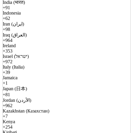
India (भारत)
+91
Indonesia
+62
Iran (ایران)
+98
Iraq (العراق)
+964
Ireland
+353
Israel (ישראל)
+972
Italy (Italia)
+39
Jamaica
+1
Japan (日本)
+81
Jordan (الأردن)
+962
Kazakhstan (Казахстан)
+7
Kenya
+254
Kiribati