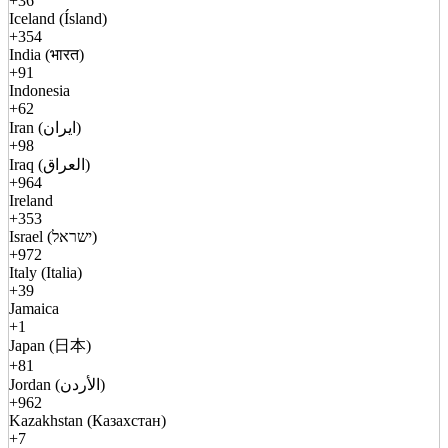
+36
Iceland (Ísland)
+354
India (भारत)
+91
Indonesia
+62
Iran (ایران)
+98
Iraq (العراق)
+964
Ireland
+353
Israel (ישראל)
+972
Italy (Italia)
+39
Jamaica
+1
Japan (日本)
+81
Jordan (الأردن)
+962
Kazakhstan (Казахстан)
+7