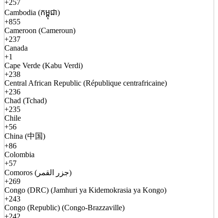
+257
Cambodia (កម្ពុជា)
+855
Cameroon (Cameroun)
+237
Canada
+1
Cape Verde (Kabu Verdi)
+238
Central African Republic (République centrafricaine)
+236
Chad (Tchad)
+235
Chile
+56
China (中国)
+86
Colombia
+57
Comoros (جزر القمر)
+269
Congo (DRC) (Jamhuri ya Kidemokrasia ya Kongo)
+243
Congo (Republic) (Congo-Brazzaville)
+242