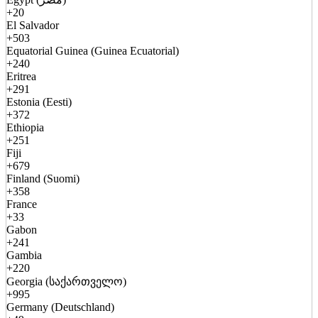
+20
El Salvador
+503
Equatorial Guinea (Guinea Ecuatorial)
+240
Eritrea
+291
Estonia (Eesti)
+372
Ethiopia
+251
Fiji
+679
Finland (Suomi)
+358
France
+33
Gabon
+241
Gambia
+220
Georgia (საქართველო)
+995
Germany (Deutschland)