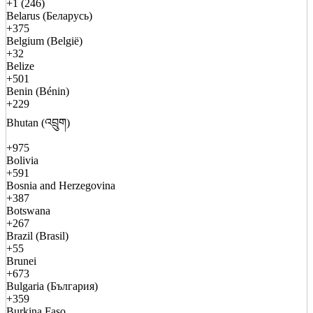
+1 (246)
Belarus (Беларусь)
+375
Belgium (België)
+32
Belize
+501
Benin (Bénin)
+229
Bhutan (འབྲུག)
+975
Bolivia
+591
Bosnia and Herzegovina
+387
Botswana
+267
Brazil (Brasil)
+55
Brunei
+673
Bulgaria (България)
+359
Burkina Faso