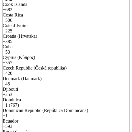
Cook Islands
+682
Costa Rica
+506
Cote d’Ivoire
+225
Croatia (Hrvatska)
+385
Cuba
+53
Cyprus (Κύπρος)
+357
Czech Republic (Česká republika)
+420
Denmark (Danmark)
+45
Djibouti
+253
Dominica
+1 (767)
Dominican Republic (República Dominicana)
+1
Ecuador
+593
Egypt (مصر)