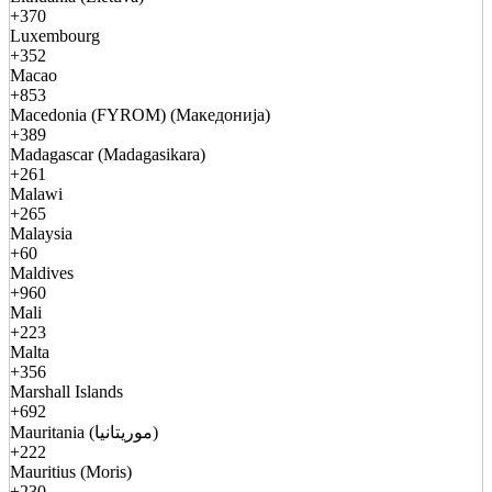
+370
Luxembourg
+352
Macao
+853
Macedonia (FYROM) (Македонија)
+389
Madagascar (Madagasikara)
+261
Malawi
+265
Malaysia
+60
Maldives
+960
Mali
+223
Malta
+356
Marshall Islands
+692
Mauritania (موريتانيا)
+222
Mauritius (Moris)
+230