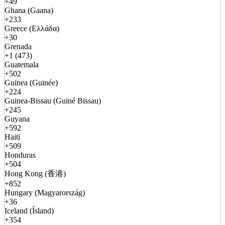
+49
Ghana (Gaana)
+233
Greece (Ελλάδα)
+30
Grenada
+1 (473)
Guatemala
+502
Guinea (Guinée)
+224
Guinea-Bissau (Guiné Bissau)
+245
Guyana
+592
Haiti
+509
Honduras
+504
Hong Kong (香港)
+852
Hungary (Magyarország)
+36
Iceland (Ísland)
+354