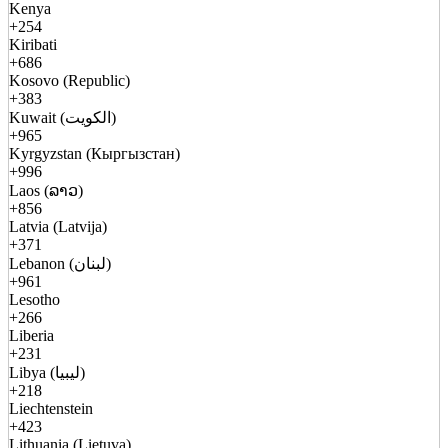
Kenya
+254
Kiribati
+686
Kosovo (Republic)
+383
Kuwait (الكويت)
+965
Kyrgyzstan (Кыргызстан)
+996
Laos (ລາວ)
+856
Latvia (Latvija)
+371
Lebanon (لبنان)
+961
Lesotho
+266
Liberia
+231
Libya (ليبيا)
+218
Liechtenstein
+423
Lithuania (Lietuva)