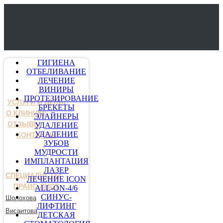
ГИГИЕНА
ОТБЕЛИВАНИЕ
ЛЕЧЕНИЕ
ВИНИРЫ
ПРОТЕЗИРОВАНИЕ
УСЛУГИ И ЦЕНЫ
БРЕКЕТЫ
О КЛИНИКЕ
ЭЛАЙНЕРЫ
ОТЗЫВЫ
УДАЛЕНИЕ
УДАЛЕНИЕ
КОНТАКТЫ
ЗУБОВ
МУДРОСТИ
ИМПЛАНТАЦИЯ
ЛАЗЕР
СПЕЦИАЛИСТЫ
ЛЕЧЕНИЕ ICON
ПРАЙС-ЛИСТ
ALL-ON-4/6
СИНУС-
Шолохова
ЛИФТИНГ
Висаитова
ДЕТСКАЯ