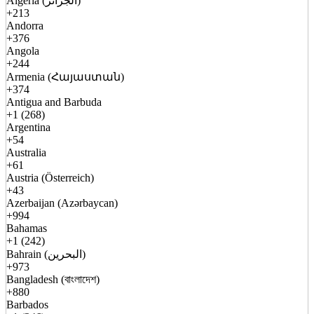
Algeria (الجزائر)
+213
Andorra
+376
Angola
+244
Armenia (Հայաստան)
+374
Antigua and Barbuda
+1 (268)
Argentina
+54
Australia
+61
Austria (Österreich)
+43
Azerbaijan (Azərbaycan)
+994
Bahamas
+1 (242)
Bahrain (البحرين)
+973
Bangladesh (বাংলাদেশ)
+880
Barbados