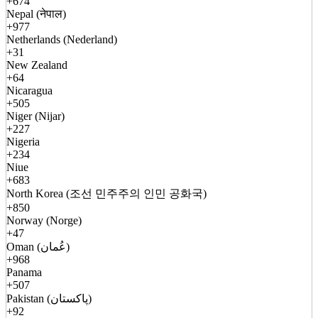
+674
Nepal (नेपाल)
+977
Netherlands (Nederland)
+31
New Zealand
+64
Nicaragua
+505
Niger (Nijar)
+227
Nigeria
+234
Niue
+683
North Korea (조선 민주주의 인민 공화국)
+850
Norway (Norge)
+47
Oman (عُمان)
+968
Panama
+507
Pakistan (پاکستان)
+92