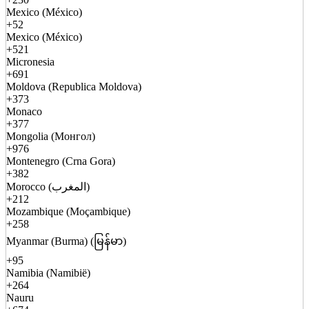
Mexico (México)
+52
Mexico (México)
+521
Micronesia
+691
Moldova (Republica Moldova)
+373
Monaco
+377
Mongolia (Монгол)
+976
Montenegro (Crna Gora)
+382
Morocco (المغرب)
+212
Mozambique (Moçambique)
+258
Myanmar (Burma) (မြန်မာ)
+95
Namibia (Namibië)
+264
Nauru