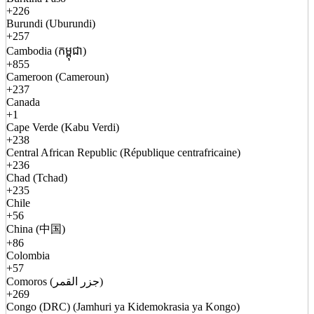
+226
Burundi (Uburundi)
+257
Cambodia (កម្ពុជា)
+855
Cameroon (Cameroun)
+237
Canada
+1
Cape Verde (Kabu Verdi)
+238
Central African Republic (République centrafricaine)
+236
Chad (Tchad)
+235
Chile
+56
China (中国)
+86
Colombia
+57
Comoros (جزر القمر)
+269
Congo (DRC) (Jamhuri ya Kidemokrasia ya Kongo)