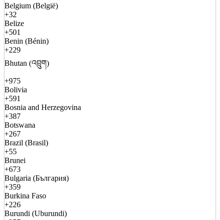
Belgium (België)
+32
Belize
+501
Benin (Bénin)
+229
Bhutan (འབྲུག)
+975
Bolivia
+591
Bosnia and Herzegovina
+387
Botswana
+267
Brazil (Brasil)
+55
Brunei
+673
Bulgaria (България)
+359
Burkina Faso
+226
Burundi (Uburundi)