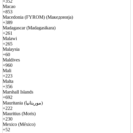
+352
Macao
+853
Macedonia (FYROM) (Македонија)
+389
Madagascar (Madagasikara)
+261
Malawi
+265
Malaysia
+60
Maldives
+960
Mali
+223
Malta
+356
Marshall Islands
+692
Mauritania (موريتانيا)
+222
Mauritius (Moris)
+230
Mexico (México)
+52