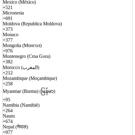
Mexico (México)
+521
Micronesia
+691
Moldova (Republica Moldova)
+373
Monaco
+377
Mongolia (Монгол)
+976
Montenegro (Crna Gora)
+382
Morocco (المغرب)
+212
Mozambique (Moçambique)
+258
Myanmar (Burma) (မြန်မာ)
+95
Namibia (Namibië)
+264
Nauru
+674
Nepal (नेपाल)
+977