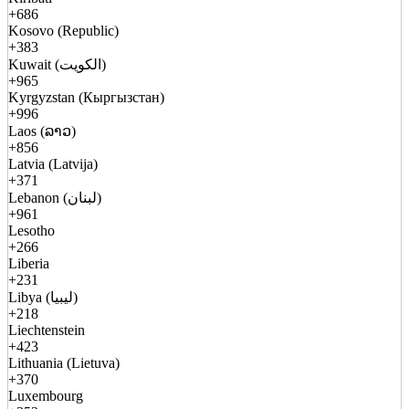
+686
Kosovo (Republic)
+383
Kuwait (الكويت)
+965
Kyrgyzstan (Кыргызстан)
+996
Laos (ລາວ)
+856
Latvia (Latvija)
+371
Lebanon (لبنان)
+961
Lesotho
+266
Liberia
+231
Libya (ليبيا)
+218
Liechtenstein
+423
Lithuania (Lietuva)
+370
Luxembourg