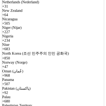
Netherlands (Nederland)
+31
New Zealand
+64
Nicaragua
+505
Niger (Nijar)
+227
Nigeria
+234
Niue
+683
North Korea (조선 민주주의 인민 공화국)
+850
Norway (Norge)
+47
Oman (عُمان)
+968
Panama
+507
Pakistan (پاکستان)
+92
Palau
+680
Palestinian Territory