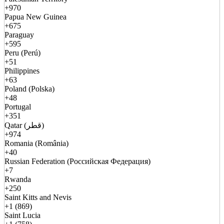
+970
Papua New Guinea
+675
Paraguay
+595
Peru (Perú)
+51
Philippines
+63
Poland (Polska)
+48
Portugal
+351
Qatar (قطر)
+974
Romania (România)
+40
Russian Federation (Российская Федерация)
+7
Rwanda
+250
Saint Kitts and Nevis
+1 (869)
Saint Lucia