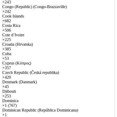
+243
Congo (Republic) (Congo-Brazzaville)
+242
Cook Islands
+682
Costa Rica
+506
Cote d’Ivoire
+225
Croatia (Hrvatska)
+385
Cuba
+53
Cyprus (Κύπρος)
+357
Czech Republic (Česká republika)
+420
Denmark (Danmark)
+45
Djibouti
+253
Dominica
+1 (767)
Dominican Republic (República Dominicana)
+1