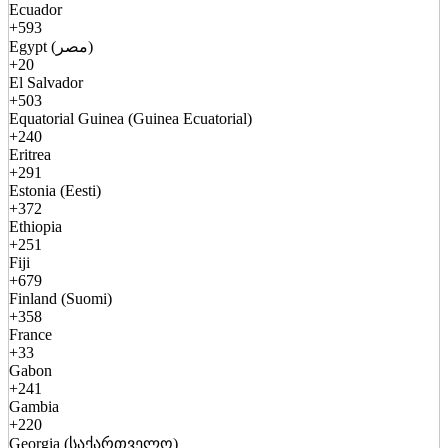
Ecuador
+593
Egypt (مصر)
+20
El Salvador
+503
Equatorial Guinea (Guinea Ecuatorial)
+240
Eritrea
+291
Estonia (Eesti)
+372
Ethiopia
+251
Fiji
+679
Finland (Suomi)
+358
France
+33
Gabon
+241
Gambia
+220
Georgia (საქართველო)