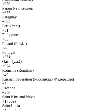
+970
Papua New Guinea
+675
Paraguay
+595
Peru (Perú)
+51
Philippines
+63
Poland (Polska)
+48
Portugal
+351
Qatar (قطر)
+974
Romania (România)
+40
Russian Federation (Российская Федерация)
+7
Rwanda
+250
Saint Kitts and Nevis
+1 (869)
Saint Lucia