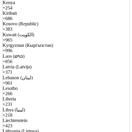
Kenya
+254
Kiribati
+686
Kosovo (Republic)
+383
Kuwait (الكويت)
+965
Kyrgyzstan (Кыргызстан)
+996
Laos (ລາວ)
+856
Latvia (Latvija)
+371
Lebanon (لبنان)
+961
Lesotho
+266
Liberia
+231
Libya (ليبيا)
+218
Liechtenstein
+423
Lithuania (Lietuva)