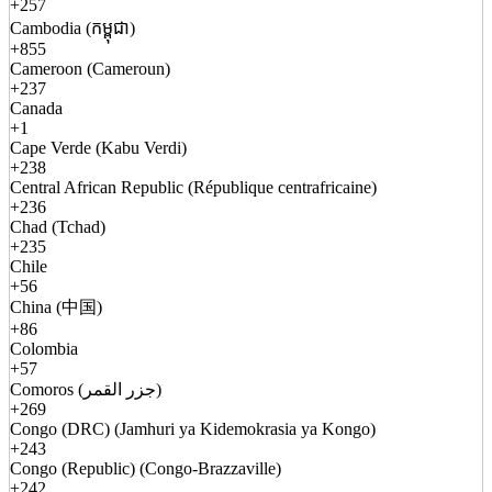
+257
Cambodia (កម្ពុជា)
+855
Cameroon (Cameroun)
+237
Canada
+1
Cape Verde (Kabu Verdi)
+238
Central African Republic (République centrafricaine)
+236
Chad (Tchad)
+235
Chile
+56
China (中国)
+86
Colombia
+57
Comoros (جزر القمر)
+269
Congo (DRC) (Jamhuri ya Kidemokrasia ya Kongo)
+243
Congo (Republic) (Congo-Brazzaville)
+242