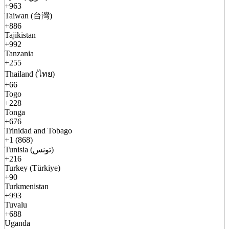
+963
Taiwan (台灣)
+886
Tajikistan
+992
Tanzania
+255
Thailand (ไทย)
+66
Togo
+228
Tonga
+676
Trinidad and Tobago
+1 (868)
Tunisia (تونس)
+216
Turkey (Türkiye)
+90
Turkmenistan
+993
Tuvalu
+688
Uganda