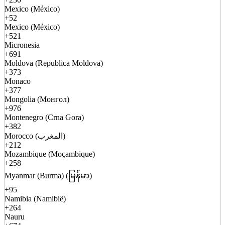
Mexico (México)
+52
Mexico (México)
+521
Micronesia
+691
Moldova (Republica Moldova)
+373
Monaco
+377
Mongolia (Монгол)
+976
Montenegro (Crna Gora)
+382
Morocco (المغرب)
+212
Mozambique (Moçambique)
+258
Myanmar (Burma) (မြန်မာ)
+95
Namibia (Namibië)
+264
Nauru