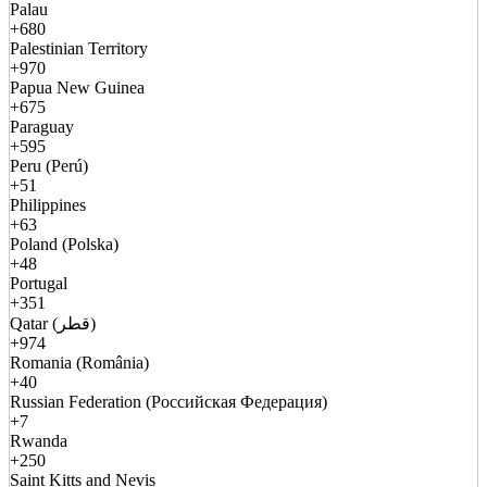
Palau
+680
Palestinian Territory
+970
Papua New Guinea
+675
Paraguay
+595
Peru (Perú)
+51
Philippines
+63
Poland (Polska)
+48
Portugal
+351
Qatar (قطر)
+974
Romania (România)
+40
Russian Federation (Российская Федерация)
+7
Rwanda
+250
Saint Kitts and Nevis