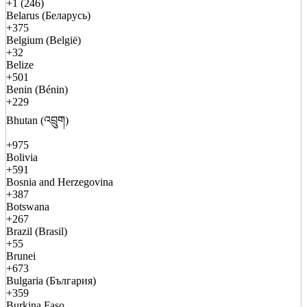
+1 (246)
Belarus (Беларусь)
+375
Belgium (België)
+32
Belize
+501
Benin (Bénin)
+229
Bhutan (འབྲུག)
+975
Bolivia
+591
Bosnia and Herzegovina
+387
Botswana
+267
Brazil (Brasil)
+55
Brunei
+673
Bulgaria (България)
+359
Burkina Faso