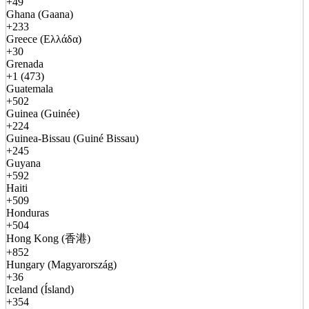
+49
Ghana (Gaana)
+233
Greece (Ελλάδα)
+30
Grenada
+1 (473)
Guatemala
+502
Guinea (Guinée)
+224
Guinea-Bissau (Guiné Bissau)
+245
Guyana
+592
Haiti
+509
Honduras
+504
Hong Kong (香港)
+852
Hungary (Magyarország)
+36
Iceland (Ísland)
+354