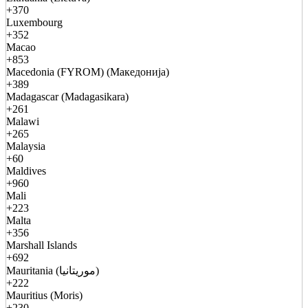
+370
Luxembourg
+352
Macao
+853
Macedonia (FYROM) (Македонија)
+389
Madagascar (Madagasikara)
+261
Malawi
+265
Malaysia
+60
Maldives
+960
Mali
+223
Malta
+356
Marshall Islands
+692
Mauritania (موريتانيا)
+222
Mauritius (Moris)
+230