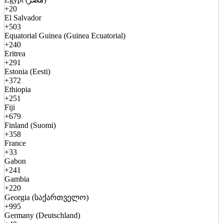
+20
El Salvador
+503
Equatorial Guinea (Guinea Ecuatorial)
+240
Eritrea
+291
Estonia (Eesti)
+372
Ethiopia
+251
Fiji
+679
Finland (Suomi)
+358
France
+33
Gabon
+241
Gambia
+220
Georgia (საქართველო)
+995
Germany (Deutschland)