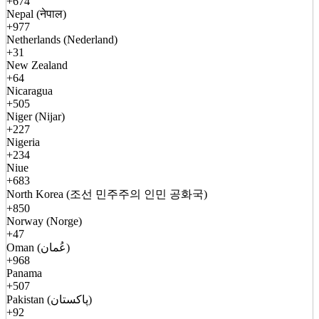
+674
Nepal (नेपाल)
+977
Netherlands (Nederland)
+31
New Zealand
+64
Nicaragua
+505
Niger (Nijar)
+227
Nigeria
+234
Niue
+683
North Korea (조선 민주주의 인민 공화국)
+850
Norway (Norge)
+47
Oman (عُمان)
+968
Panama
+507
Pakistan (پاکستان)
+92