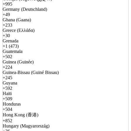
+995
Germany (Deutschland)
+49
Ghana (Gaana)
+233
Greece (Ελλάδα)
+30
Grenada
+1 (473)
Guatemala
+502
Guinea (Guinée)
+224
Guinea-Bissau (Guiné Bissau)
+245
Guyana
+592
Haiti
+509
Honduras
+504
Hong Kong (香港)
+852
Hungary (Magyarország)