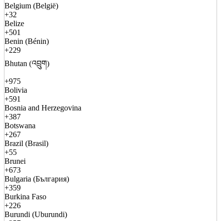
Belgium (België)
+32
Belize
+501
Benin (Bénin)
+229
Bhutan (འབྲུག)
+975
Bolivia
+591
Bosnia and Herzegovina
+387
Botswana
+267
Brazil (Brasil)
+55
Brunei
+673
Bulgaria (България)
+359
Burkina Faso
+226
Burundi (Uburundi)