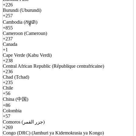
+226
Burundi (Uburundi)
+257
Cambodia (កម្ពុជា)
+855
Cameroon (Cameroun)
+237
Canada
+1
Cape Verde (Kabu Verdi)
+238
Central African Republic (République centrafricaine)
+236
Chad (Tchad)
+235
Chile
+56
China (中国)
+86
Colombia
+57
Comoros (جزر القمر)
+269
Congo (DRC) (Jamhuri ya Kidemokrasia ya Kongo)