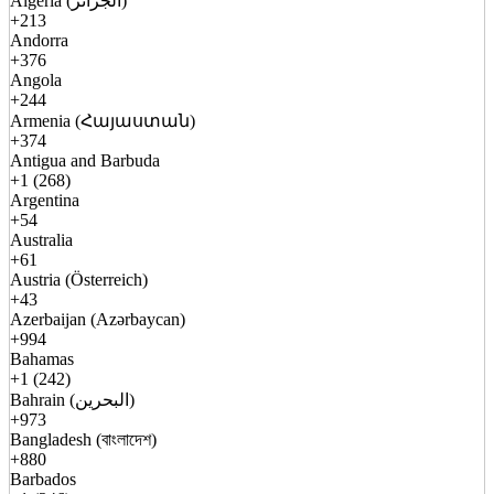
Algeria (الجزائر)
+213
Andorra
+376
Angola
+244
Armenia (Հայաստան)
+374
Antigua and Barbuda
+1 (268)
Argentina
+54
Australia
+61
Austria (Österreich)
+43
Azerbaijan (Azərbaycan)
+994
Bahamas
+1 (242)
Bahrain (البحرين)
+973
Bangladesh (বাংলাদেশ)
+880
Barbados