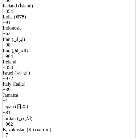
+36
Iceland (Ísland)
+354
India (भारत)
+91
Indonesia
+62
Iran (ایران)
+98
Iraq (العراق)
+964
Ireland
+353
Israel (ישראל)
+972
Italy (Italia)
+39
Jamaica
+1
Japan (日本)
+81
Jordan (الأردن)
+962
Kazakhstan (Казахстан)
+7