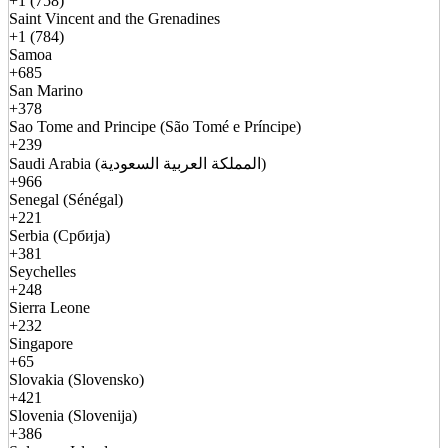
+1 (758)
Saint Vincent and the Grenadines
+1 (784)
Samoa
+685
San Marino
+378
Sao Tome and Principe (São Tomé e Príncipe)
+239
Saudi Arabia (المملكة العربية السعودية)
+966
Senegal (Sénégal)
+221
Serbia (Србија)
+381
Seychelles
+248
Sierra Leone
+232
Singapore
+65
Slovakia (Slovensko)
+421
Slovenia (Slovenija)
+386