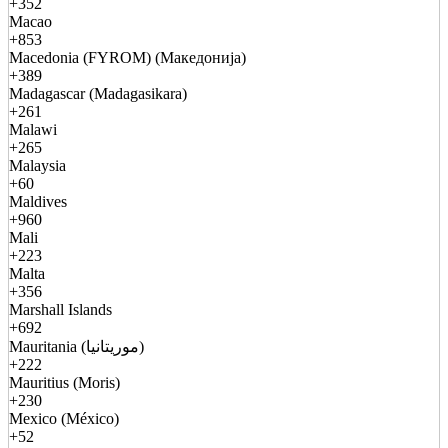
+352
Macao
+853
Macedonia (FYROM) (Македонија)
+389
Madagascar (Madagasikara)
+261
Malawi
+265
Malaysia
+60
Maldives
+960
Mali
+223
Malta
+356
Marshall Islands
+692
Mauritania (موريتانيا)
+222
Mauritius (Moris)
+230
Mexico (México)
+52