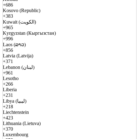
+686
Kosovo (Republic)
+383
Kuwait (الكويت)
+965
Kyrgyzstan (Кыргызстан)
+996
Laos (ລາວ)
+856
Latvia (Latvija)
+371
Lebanon (لبنان)
+961
Lesotho
+266
Liberia
+231
Libya (ليبيا)
+218
Liechtenstein
+423
Lithuania (Lietuva)
+370
Luxembourg