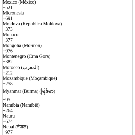
Mexico (México)
+521
Micronesia
+691
Moldova (Republica Moldova)
+373
Monaco
+377
Mongolia (Монгол)
+976
Montenegro (Crna Gora)
+382
Morocco (المغرب)
+212
Mozambique (Moçambique)
+258
Myanmar (Burma) (မြန်မာ)
+95
Namibia (Namibië)
+264
Nauru
+674
Nepal (नेपाल)
+977