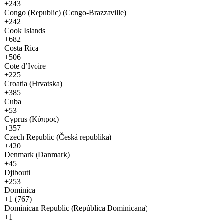
+243
Congo (Republic) (Congo-Brazzaville)
+242
Cook Islands
+682
Costa Rica
+506
Cote d’Ivoire
+225
Croatia (Hrvatska)
+385
Cuba
+53
Cyprus (Κύπρος)
+357
Czech Republic (Česká republika)
+420
Denmark (Danmark)
+45
Djibouti
+253
Dominica
+1 (767)
Dominican Republic (República Dominicana)
+1