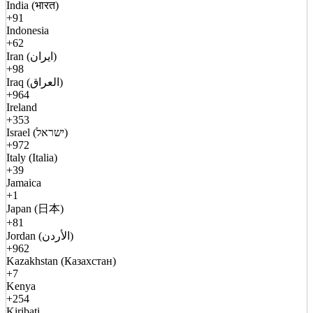
India (भारत)
+91
Indonesia
+62
Iran (ایران)
+98
Iraq (العراق)
+964
Ireland
+353
Israel (ישראל)
+972
Italy (Italia)
+39
Jamaica
+1
Japan (日本)
+81
Jordan (الأردن)
+962
Kazakhstan (Казахстан)
+7
Kenya
+254
Kiribati