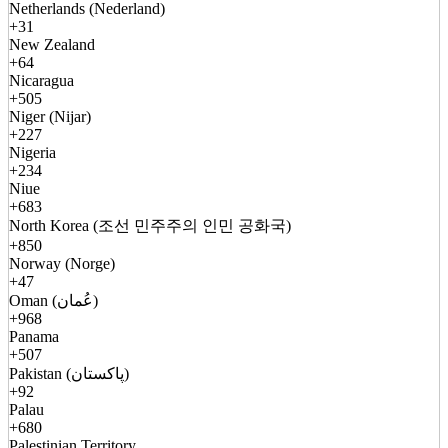
Netherlands (Nederland)
+31
New Zealand
+64
Nicaragua
+505
Niger (Nijar)
+227
Nigeria
+234
Niue
+683
North Korea (조선 민주주의 인민 공화국)
+850
Norway (Norge)
+47
Oman (عُمان)
+968
Panama
+507
Pakistan (پاکستان)
+92
Palau
+680
Palestinian Territory