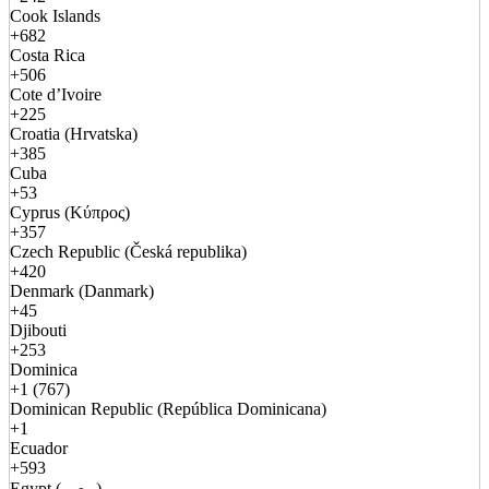
Cook Islands
+682
Costa Rica
+506
Cote d’Ivoire
+225
Croatia (Hrvatska)
+385
Cuba
+53
Cyprus (Κύπρος)
+357
Czech Republic (Česká republika)
+420
Denmark (Danmark)
+45
Djibouti
+253
Dominica
+1 (767)
Dominican Republic (República Dominicana)
+1
Ecuador
+593
Egypt (مصر)