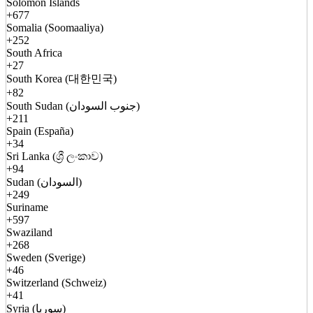
Solomon Islands
+677
Somalia (Soomaaliya)
+252
South Africa
+27
South Korea (대한민국)
+82
South Sudan (جنوب السودان)
+211
Spain (España)
+34
Sri Lanka (ශ්‍රී ලංකාව)
+94
Sudan (السودان)
+249
Suriname
+597
Swaziland
+268
Sweden (Sverige)
+46
Switzerland (Schweiz)
+41
Syria (سوريا)