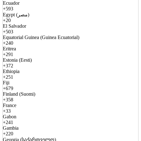
Ecuador
+593
Egypt (مصر)
+20
El Salvador
+503
Equatorial Guinea (Guinea Ecuatorial)
+240
Eritrea
+291
Estonia (Eesti)
+372
Ethiopia
+251
Fiji
+679
Finland (Suomi)
+358
France
+33
Gabon
+241
Gambia
+220
Georgia (საქართველო)