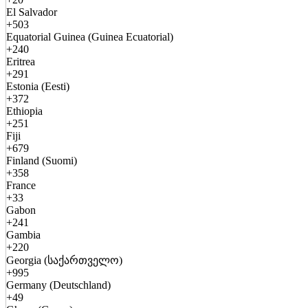
El Salvador
+503
Equatorial Guinea (Guinea Ecuatorial)
+240
Eritrea
+291
Estonia (Eesti)
+372
Ethiopia
+251
Fiji
+679
Finland (Suomi)
+358
France
+33
Gabon
+241
Gambia
+220
Georgia (საქართველო)
+995
Germany (Deutschland)
+49