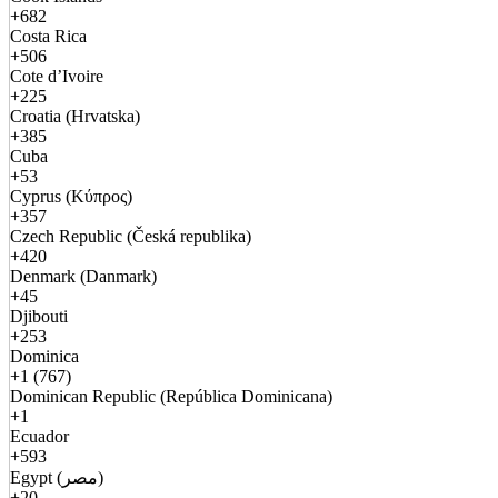
+682
Costa Rica
+506
Cote d’Ivoire
+225
Croatia (Hrvatska)
+385
Cuba
+53
Cyprus (Κύπρος)
+357
Czech Republic (Česká republika)
+420
Denmark (Danmark)
+45
Djibouti
+253
Dominica
+1 (767)
Dominican Republic (República Dominicana)
+1
Ecuador
+593
Egypt (مصر)
+20