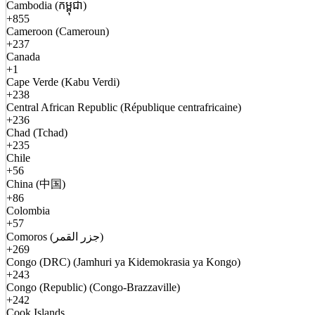
Cambodia (កម្ពុជា)
+855
Cameroon (Cameroun)
+237
Canada
+1
Cape Verde (Kabu Verdi)
+238
Central African Republic (République centrafricaine)
+236
Chad (Tchad)
+235
Chile
+56
China (中国)
+86
Colombia
+57
Comoros (جزر القمر)
+269
Congo (DRC) (Jamhuri ya Kidemokrasia ya Kongo)
+243
Congo (Republic) (Congo-Brazzaville)
+242
Cook Islands