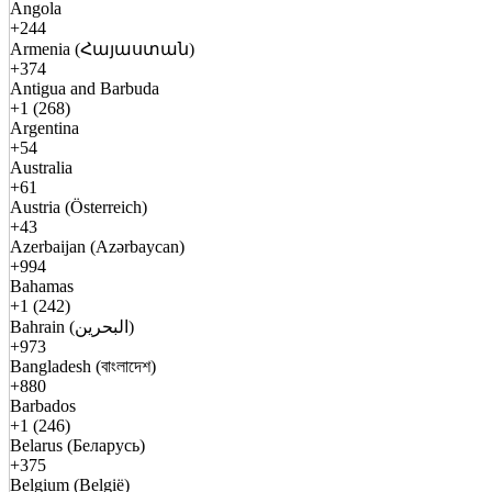
Angola
+244
Armenia (Հայաստան)
+374
Antigua and Barbuda
+1 (268)
Argentina
+54
Australia
+61
Austria (Österreich)
+43
Azerbaijan (Azərbaycan)
+994
Bahamas
+1 (242)
Bahrain (البحرين)
+973
Bangladesh (বাংলাদেশ)
+880
Barbados
+1 (246)
Belarus (Беларусь)
+375
Belgium (België)