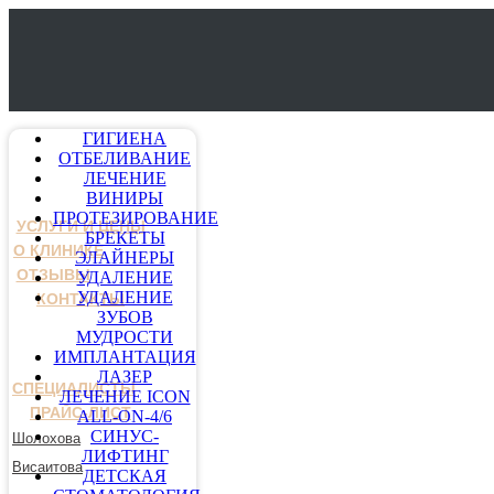
ГИГИЕНА
ОТБЕЛИВАНИЕ
ЛЕЧЕНИЕ
ВИНИРЫ
ПРОТЕЗИРОВАНИЕ
УСЛУГИ И ЦЕНЫ
БРЕКЕТЫ
О КЛИНИКЕ
ЭЛАЙНЕРЫ
ОТЗЫВЫ
УДАЛЕНИЕ
УДАЛЕНИЕ
КОНТАКТЫ
ЗУБОВ
МУДРОСТИ
ИМПЛАНТАЦИЯ
ЛАЗЕР
СПЕЦИАЛИСТЫ
ЛЕЧЕНИЕ ICON
ПРАЙС-ЛИСТ
ALL-ON-4/6
СИНУС-
Шолохова
ЛИФТИНГ
Висаитова
ДЕТСКАЯ