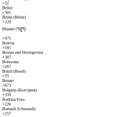
+32
Belize
+501
Benin (Bénin)
+229
Bhutan (འབྲུག)
+975
Bolivia
+591
Bosnia and Herzegovina
+387
Botswana
+267
Brazil (Brasil)
+55
Brunei
+673
Bulgaria (България)
+359
Burkina Faso
+226
Burundi (Uburundi)
+257