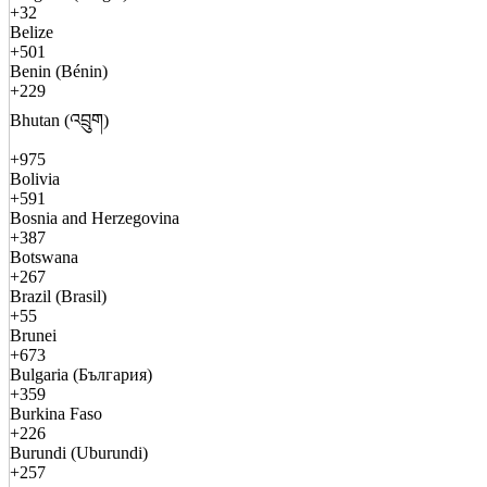
+32
Belize
+501
Benin (Bénin)
+229
Bhutan (འབྲུག)
+975
Bolivia
+591
Bosnia and Herzegovina
+387
Botswana
+267
Brazil (Brasil)
+55
Brunei
+673
Bulgaria (България)
+359
Burkina Faso
+226
Burundi (Uburundi)
+257