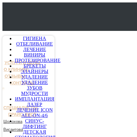
ГИГИЕНА
ОТБЕЛИВАНИЕ
ЛЕЧЕНИЕ
ВИНИРЫ
ПРОТЕЗИРОВАНИЕ
УСЛУГИ И ЦЕНЫ
БРЕКЕТЫ
О КЛИНИКЕ
ЭЛАЙНЕРЫ
ОТЗЫВЫ
УДАЛЕНИЕ
УДАЛЕНИЕ
КОНТАКТЫ
ЗУБОВ
МУДРОСТИ
ИМПЛАНТАЦИЯ
ЛАЗЕР
СПЕЦИАЛИСТЫ
ЛЕЧЕНИЕ ICON
ПРАЙС-ЛИСТ
ALL-ON-4/6
СИНУС-
Шолохова
ЛИФТИНГ
Висаитова
ДЕТСКАЯ