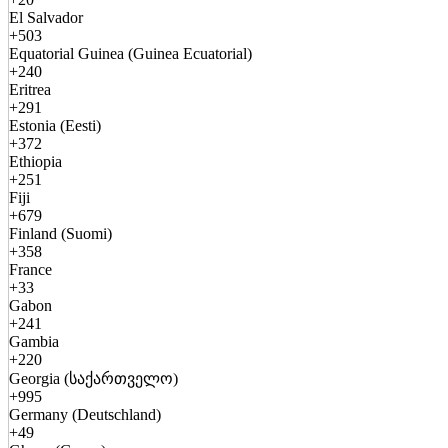
El Salvador
+503
Equatorial Guinea (Guinea Ecuatorial)
+240
Eritrea
+291
Estonia (Eesti)
+372
Ethiopia
+251
Fiji
+679
Finland (Suomi)
+358
France
+33
Gabon
+241
Gambia
+220
Georgia (საქართველო)
+995
Germany (Deutschland)
+49