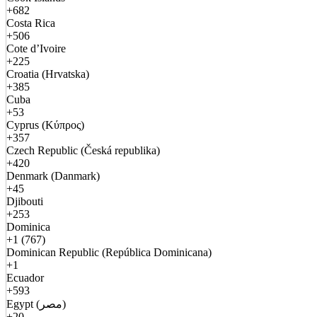
+682
Costa Rica
+506
Cote d’Ivoire
+225
Croatia (Hrvatska)
+385
Cuba
+53
Cyprus (Κύπρος)
+357
Czech Republic (Česká republika)
+420
Denmark (Danmark)
+45
Djibouti
+253
Dominica
+1 (767)
Dominican Republic (República Dominicana)
+1
Ecuador
+593
Egypt (مصر)
+20