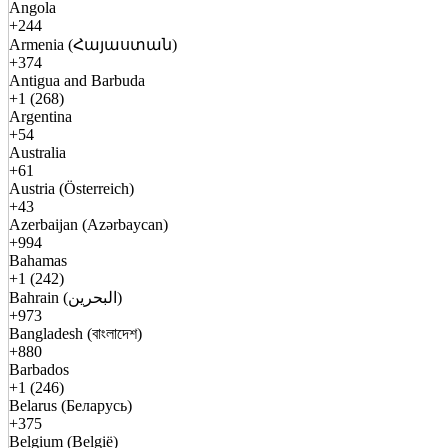
Angola
+244
Armenia (Հայաստան)
+374
Antigua and Barbuda
+1 (268)
Argentina
+54
Australia
+61
Austria (Österreich)
+43
Azerbaijan (Azərbaycan)
+994
Bahamas
+1 (242)
Bahrain (البحرين)
+973
Bangladesh (বাংলাদেশ)
+880
Barbados
+1 (246)
Belarus (Беларусь)
+375
Belgium (België)