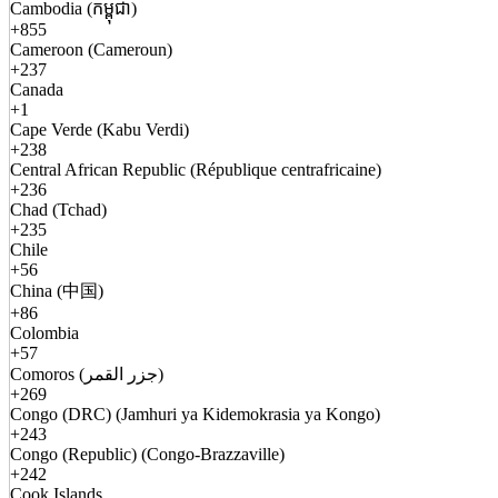
Cambodia (កម្ពុជា)
+855
Cameroon (Cameroun)
+237
Canada
+1
Cape Verde (Kabu Verdi)
+238
Central African Republic (République centrafricaine)
+236
Chad (Tchad)
+235
Chile
+56
China (中国)
+86
Colombia
+57
Comoros (جزر القمر)
+269
Congo (DRC) (Jamhuri ya Kidemokrasia ya Kongo)
+243
Congo (Republic) (Congo-Brazzaville)
+242
Cook Islands