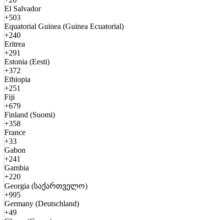
El Salvador
+503
Equatorial Guinea (Guinea Ecuatorial)
+240
Eritrea
+291
Estonia (Eesti)
+372
Ethiopia
+251
Fiji
+679
Finland (Suomi)
+358
France
+33
Gabon
+241
Gambia
+220
Georgia (საქართველო)
+995
Germany (Deutschland)
+49