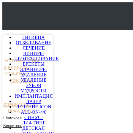
ГИГИЕНА
ОТБЕЛИВАНИЕ
ЛЕЧЕНИЕ
ВИНИРЫ
ПРОТЕЗИРОВАНИЕ
УСЛУГИ И ЦЕНЫ
БРЕКЕТЫ
О КЛИНИКЕ
ЭЛАЙНЕРЫ
ОТЗЫВЫ
УДАЛЕНИЕ
УДАЛЕНИЕ
КОНТАКТЫ
ЗУБОВ
МУДРОСТИ
ИМПЛАНТАЦИЯ
ЛАЗЕР
СПЕЦИАЛИСТЫ
ЛЕЧЕНИЕ ICON
ПРАЙС-ЛИСТ
ALL-ON-4/6
СИНУС-
Шолохова
ЛИФТИНГ
Висаитова
ДЕТСКАЯ