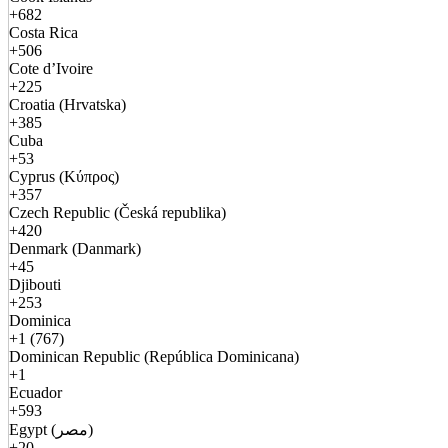
+682
Costa Rica
+506
Cote d’Ivoire
+225
Croatia (Hrvatska)
+385
Cuba
+53
Cyprus (Κύπρος)
+357
Czech Republic (Česká republika)
+420
Denmark (Danmark)
+45
Djibouti
+253
Dominica
+1 (767)
Dominican Republic (República Dominicana)
+1
Ecuador
+593
Egypt (مصر)
+20