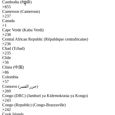
Cambodia (កម្ពុជា)
+855
Cameroon (Cameroun)
+237
Canada
+1
Cape Verde (Kabu Verdi)
+238
Central African Republic (République centrafricaine)
+236
Chad (Tchad)
+235
Chile
+56
China (中国)
+86
Colombia
+57
Comoros (جزر القمر)
+269
Congo (DRC) (Jamhuri ya Kidemokrasia ya Kongo)
+243
Congo (Republic) (Congo-Brazzaville)
+242
Cook Islands