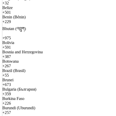
+32
Belize
+501
Benin (Bénin)
+229
Bhutan (འབྲུག)
+975
Bolivia
+591
Bosnia and Herzegovina
+387
Botswana
+267
Brazil (Brasil)
+55
Brunei
+673
Bulgaria (България)
+359
Burkina Faso
+226
Burundi (Uburundi)
+257