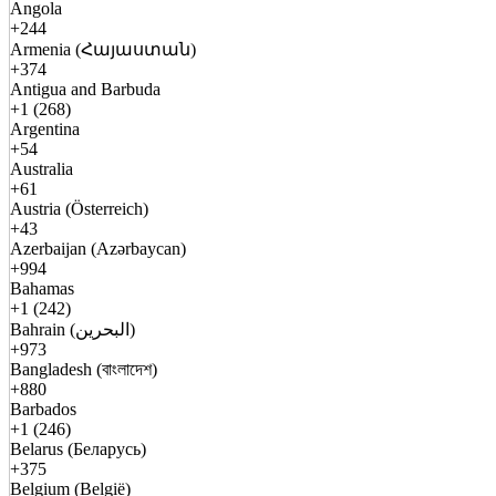
Angola
+244
Armenia (Հայաստան)
+374
Antigua and Barbuda
+1 (268)
Argentina
+54
Australia
+61
Austria (Österreich)
+43
Azerbaijan (Azərbaycan)
+994
Bahamas
+1 (242)
Bahrain (البحرين)
+973
Bangladesh (বাংলাদেশ)
+880
Barbados
+1 (246)
Belarus (Беларусь)
+375
Belgium (België)