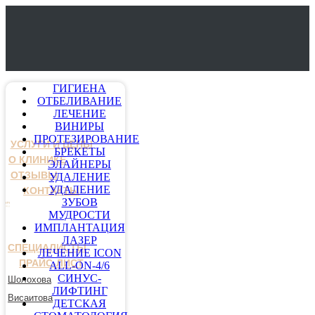
ГИГИЕНА
ОТБЕЛИВАНИЕ
ЛЕЧЕНИЕ
ВИНИРЫ
ПРОТЕЗИРОВАНИЕ
УСЛУГИ И ЦЕНЫ
БРЕКЕТЫ
О КЛИНИКЕ
ЭЛАЙНЕРЫ
ОТЗЫВЫ
УДАЛЕНИЕ
УДАЛЕНИЕ
КОНТАКТЫ
ЗУБОВ
МУДРОСТИ
ИМПЛАНТАЦИЯ
ЛАЗЕР
СПЕЦИАЛИСТЫ
ЛЕЧЕНИЕ ICON
ПРАЙС-ЛИСТ
ALL-ON-4/6
СИНУС-
Шолохова
ЛИФТИНГ
Висаитова
ДЕТСКАЯ