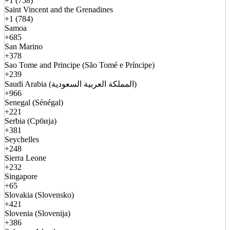
+1 (758)
Saint Vincent and the Grenadines
+1 (784)
Samoa
+685
San Marino
+378
Sao Tome and Principe (São Tomé e Príncipe)
+239
Saudi Arabia (المملكة العربية السعودية)
+966
Senegal (Sénégal)
+221
Serbia (Србија)
+381
Seychelles
+248
Sierra Leone
+232
Singapore
+65
Slovakia (Slovensko)
+421
Slovenia (Slovenija)
+386