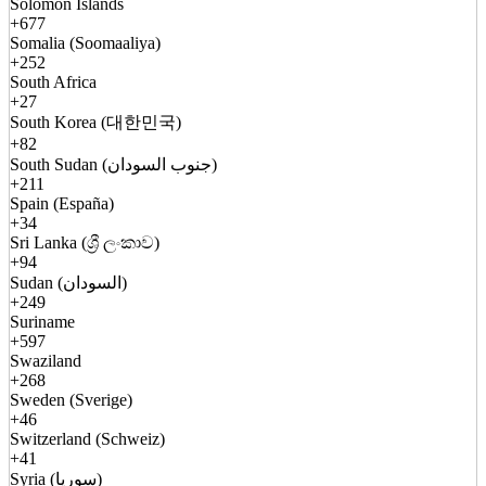
Solomon Islands
+677
Somalia (Soomaaliya)
+252
South Africa
+27
South Korea (대한민국)
+82
South Sudan (جنوب السودان)
+211
Spain (España)
+34
Sri Lanka (ශ්‍රී ලංකාව)
+94
Sudan (السودان)
+249
Suriname
+597
Swaziland
+268
Sweden (Sverige)
+46
Switzerland (Schweiz)
+41
Syria (سوريا)