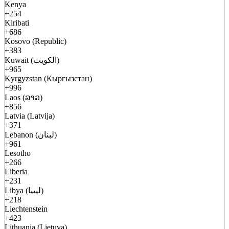
Kenya
+254
Kiribati
+686
Kosovo (Republic)
+383
Kuwait (الكويت)
+965
Kyrgyzstan (Кыргызстан)
+996
Laos (ລາວ)
+856
Latvia (Latvija)
+371
Lebanon (لبنان)
+961
Lesotho
+266
Liberia
+231
Libya (ليبيا)
+218
Liechtenstein
+423
Lithuania (Lietuva)