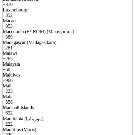
+370
Luxembourg
+352
Macao
+853
Macedonia (FYROM) (Македонија)
+389
Madagascar (Madagasikara)
+261
Malawi
+265
Malaysia
+60
Maldives
+960
Mali
+223
Malta
+356
Marshall Islands
+692
Mauritania (موريتانيا)
+222
Mauritius (Moris)
+230