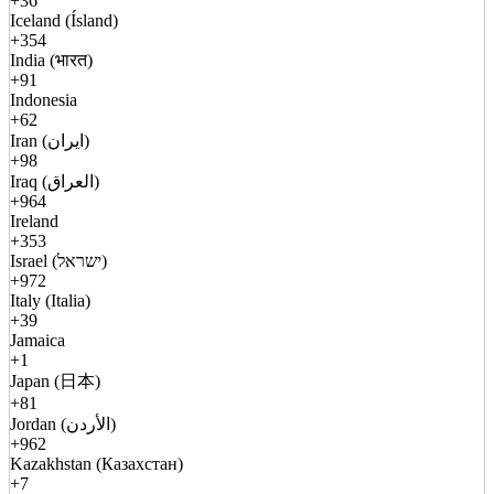
+36
Iceland (Ísland)
+354
India (भारत)
+91
Indonesia
+62
Iran (ایران)
+98
Iraq (العراق)
+964
Ireland
+353
Israel (ישראל)
+972
Italy (Italia)
+39
Jamaica
+1
Japan (日本)
+81
Jordan (الأردن)
+962
Kazakhstan (Казахстан)
+7