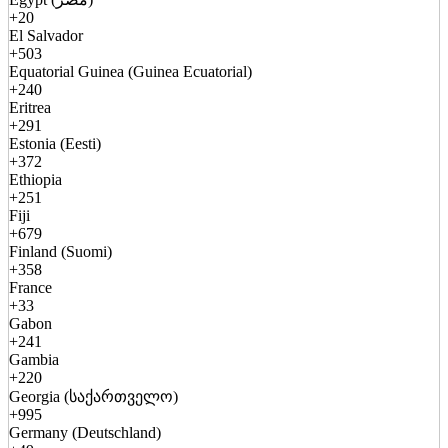
+20
El Salvador
+503
Equatorial Guinea (Guinea Ecuatorial)
+240
Eritrea
+291
Estonia (Eesti)
+372
Ethiopia
+251
Fiji
+679
Finland (Suomi)
+358
France
+33
Gabon
+241
Gambia
+220
Georgia (საქართველო)
+995
Germany (Deutschland)