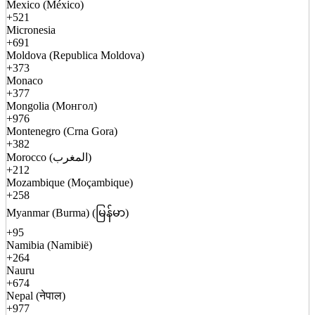
Mexico (México)
+521
Micronesia
+691
Moldova (Republica Moldova)
+373
Monaco
+377
Mongolia (Монгол)
+976
Montenegro (Crna Gora)
+382
Morocco (المغرب)
+212
Mozambique (Moçambique)
+258
Myanmar (Burma) (မြန်မာ)
+95
Namibia (Namibië)
+264
Nauru
+674
Nepal (नेपाल)
+977