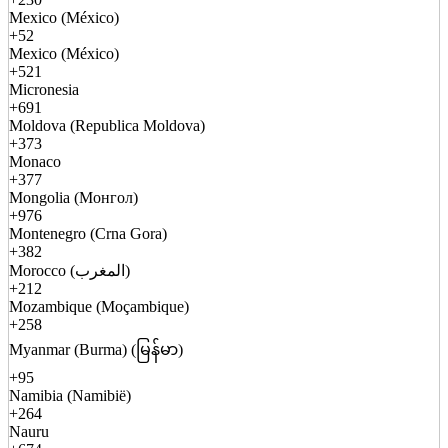
Mexico (México)
+52
Mexico (México)
+521
Micronesia
+691
Moldova (Republica Moldova)
+373
Monaco
+377
Mongolia (Монгол)
+976
Montenegro (Crna Gora)
+382
Morocco (المغرب)
+212
Mozambique (Moçambique)
+258
Myanmar (Burma) (မြန်မာ)
+95
Namibia (Namibië)
+264
Nauru