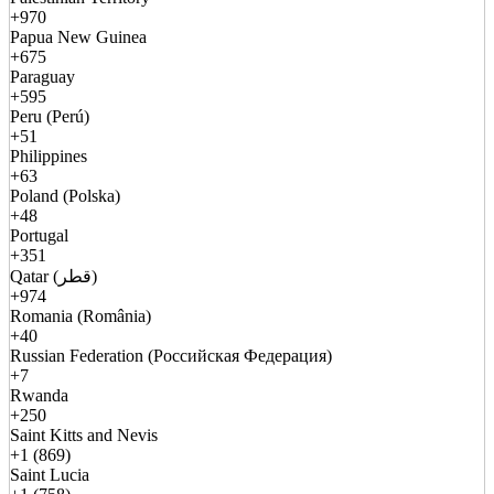
+970
Papua New Guinea
+675
Paraguay
+595
Peru (Perú)
+51
Philippines
+63
Poland (Polska)
+48
Portugal
+351
Qatar (قطر)
+974
Romania (România)
+40
Russian Federation (Российская Федерация)
+7
Rwanda
+250
Saint Kitts and Nevis
+1 (869)
Saint Lucia