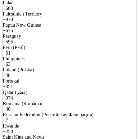
Palau
+680
Palestinian Territory
+970
Papua New Guinea
+675
Paraguay
+595
Peru (Perú)
+51
Philippines
+63
Poland (Polska)
+48
Portugal
+351
Qatar (قطر)
+974
Romania (România)
+40
Russian Federation (Российская Федерация)
+7
Rwanda
+250
Saint Kitts and Nevis