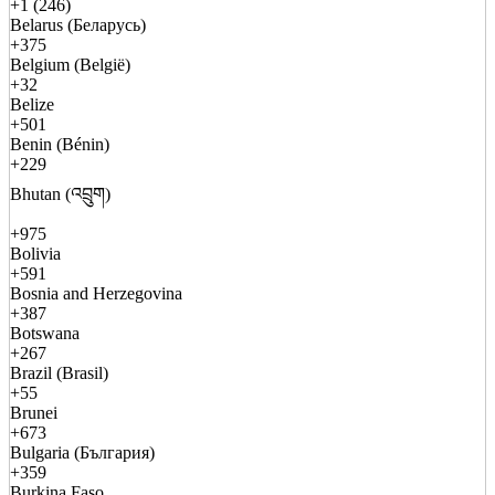
+1 (246)
Belarus (Беларусь)
+375
Belgium (België)
+32
Belize
+501
Benin (Bénin)
+229
Bhutan (འབྲུག)
+975
Bolivia
+591
Bosnia and Herzegovina
+387
Botswana
+267
Brazil (Brasil)
+55
Brunei
+673
Bulgaria (България)
+359
Burkina Faso