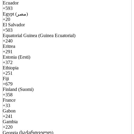
Ecuador
+593
Egypt (مصر)
+20
El Salvador
+503
Equatorial Guinea (Guinea Ecuatorial)
+240
Eritrea
+291
Estonia (Eesti)
+372
Ethiopia
+251
Fiji
+679
Finland (Suomi)
+358
France
+33
Gabon
+241
Gambia
+220
Georgia (საქართველო)