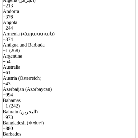
Algeria (الجزائر)
+213
Andorra
+376
Angola
+244
Armenia (Հայաստան)
+374
Antigua and Barbuda
+1 (268)
Argentina
+54
Australia
+61
Austria (Österreich)
+43
Azerbaijan (Azərbaycan)
+994
Bahamas
+1 (242)
Bahrain (البحرين)
+973
Bangladesh (বাংলাদেশ)
+880
Barbados