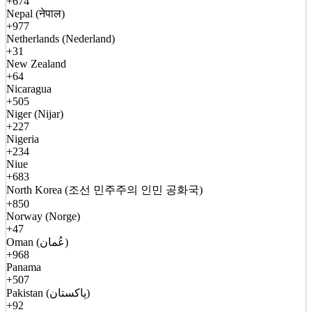
+674
Nepal (नेपाल)
+977
Netherlands (Nederland)
+31
New Zealand
+64
Nicaragua
+505
Niger (Nijar)
+227
Nigeria
+234
Niue
+683
North Korea (조선 민주주의 인민 공화국)
+850
Norway (Norge)
+47
Oman (عُمان)
+968
Panama
+507
Pakistan (پاکستان)
+92