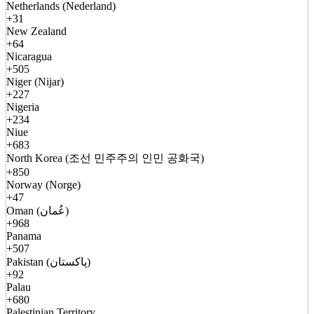
Netherlands (Nederland)
+31
New Zealand
+64
Nicaragua
+505
Niger (Nijar)
+227
Nigeria
+234
Niue
+683
North Korea (조선 민주주의 인민 공화국)
+850
Norway (Norge)
+47
Oman (عُمان)
+968
Panama
+507
Pakistan (پاکستان)
+92
Palau
+680
Palestinian Territory