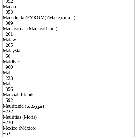
+352
Macao
+853
Macedonia (FYROM) (Македонија)
+389
Madagascar (Madagasikara)
+261
Malawi
+265
Malaysia
+60
Maldives
+960
Mali
+223
Malta
+356
Marshall Islands
+692
Mauritania (موريتانيا)
+222
Mauritius (Moris)
+230
Mexico (México)
+52