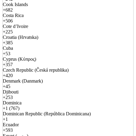
Cook Islands
+682
Costa Rica
+506
Cote d’Ivoire
+225
Croatia (Hrvatska)
+385
Cuba
+53
Cyprus (Κύπρος)
+357
Czech Republic (Česká republika)
+420
Denmark (Danmark)
+45
Djibouti
+253
Dominica
+1 (767)
Dominican Republic (República Dominicana)
+1
Ecuador
+593
Egypt (مصر)