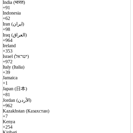
India (भारत)
+91
Indonesia
+62
Iran (ایران)
+98
Iraq (العراق)
+964
Ireland
+353
Israel (ישראל)
+972
Italy (Italia)
+39
Jamaica
+1
Japan (日本)
+81
Jordan (الأردن)
+962
Kazakhstan (Казахстан)
+7
Kenya
+254
Kiribati