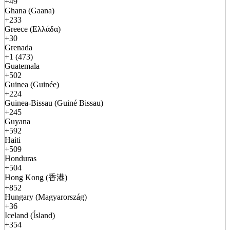
+49
Ghana (Gaana)
+233
Greece (Ελλάδα)
+30
Grenada
+1 (473)
Guatemala
+502
Guinea (Guinée)
+224
Guinea-Bissau (Guiné Bissau)
+245
Guyana
+592
Haiti
+509
Honduras
+504
Hong Kong (香港)
+852
Hungary (Magyarország)
+36
Iceland (Ísland)
+354