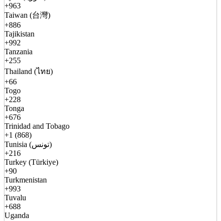
+963
Taiwan (台灣)
+886
Tajikistan
+992
Tanzania
+255
Thailand (ไทย)
+66
Togo
+228
Tonga
+676
Trinidad and Tobago
+1 (868)
Tunisia (تونس)
+216
Turkey (Türkiye)
+90
Turkmenistan
+993
Tuvalu
+688
Uganda