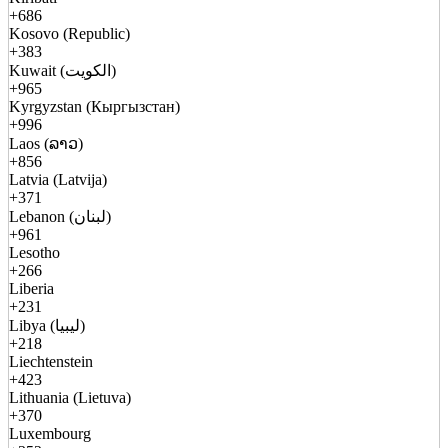
+686
Kosovo (Republic)
+383
Kuwait (الكويت)
+965
Kyrgyzstan (Кыргызстан)
+996
Laos (ລາວ)
+856
Latvia (Latvija)
+371
Lebanon (لبنان)
+961
Lesotho
+266
Liberia
+231
Libya (ليبيا)
+218
Liechtenstein
+423
Lithuania (Lietuva)
+370
Luxembourg