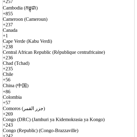
+257
Cambodia (កម្ពុជា)
+855
Cameroon (Cameroun)
+237
Canada
+1
Cape Verde (Kabu Verdi)
+238
Central African Republic (République centrafricaine)
+236
Chad (Tchad)
+235
Chile
+56
China (中国)
+86
Colombia
+57
Comoros (جزر القمر)
+269
Congo (DRC) (Jamhuri ya Kidemokrasia ya Kongo)
+243
Congo (Republic) (Congo-Brazzaville)
+242