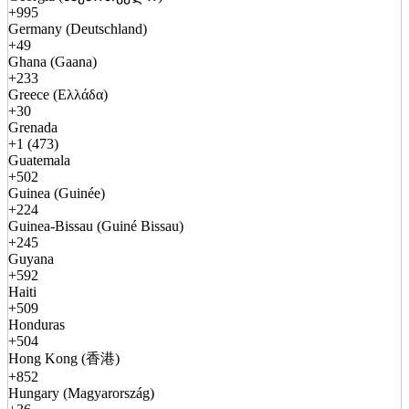
+995
Germany (Deutschland)
+49
Ghana (Gaana)
+233
Greece (Ελλάδα)
+30
Grenada
+1 (473)
Guatemala
+502
Guinea (Guinée)
+224
Guinea-Bissau (Guiné Bissau)
+245
Guyana
+592
Haiti
+509
Honduras
+504
Hong Kong (香港)
+852
Hungary (Magyarország)