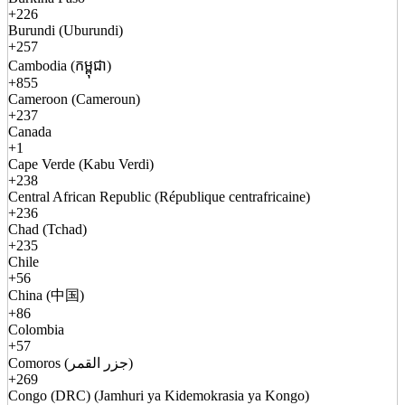
+226
Burundi (Uburundi)
+257
Cambodia (កម្ពុជា)
+855
Cameroon (Cameroun)
+237
Canada
+1
Cape Verde (Kabu Verdi)
+238
Central African Republic (République centrafricaine)
+236
Chad (Tchad)
+235
Chile
+56
China (中国)
+86
Colombia
+57
Comoros (جزر القمر)
+269
Congo (DRC) (Jamhuri ya Kidemokrasia ya Kongo)