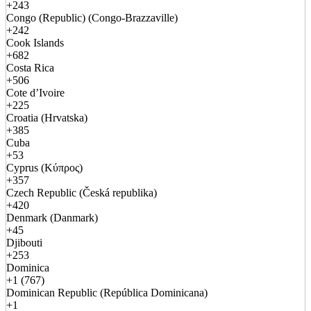
+243
Congo (Republic) (Congo-Brazzaville)
+242
Cook Islands
+682
Costa Rica
+506
Cote d’Ivoire
+225
Croatia (Hrvatska)
+385
Cuba
+53
Cyprus (Κύπρος)
+357
Czech Republic (Česká republika)
+420
Denmark (Danmark)
+45
Djibouti
+253
Dominica
+1 (767)
Dominican Republic (República Dominicana)
+1