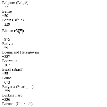
Belgium (België)
+32
Belize
+501
Benin (Bénin)
+229
Bhutan (འབྲུག)
+975
Bolivia
+591
Bosnia and Herzegovina
+387
Botswana
+267
Brazil (Brasil)
+55
Brunei
+673
Bulgaria (България)
+359
Burkina Faso
+226
Burundi (Uburundi)