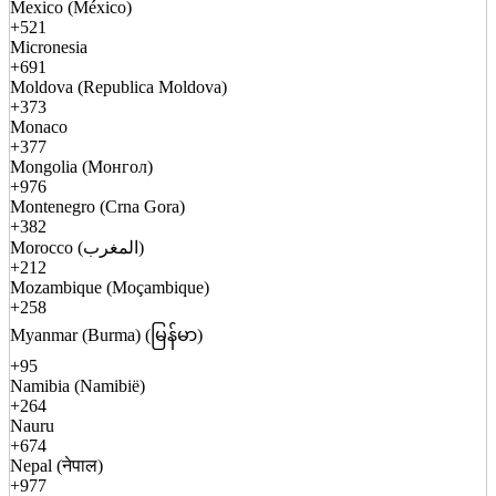
Mexico (México)
+521
Micronesia
+691
Moldova (Republica Moldova)
+373
Monaco
+377
Mongolia (Монгол)
+976
Montenegro (Crna Gora)
+382
Morocco (المغرب)
+212
Mozambique (Moçambique)
+258
Myanmar (Burma) (မြန်မာ)
+95
Namibia (Namibië)
+264
Nauru
+674
Nepal (नेपाल)
+977