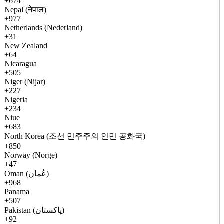
+674
Nepal (नेपाल)
+977
Netherlands (Nederland)
+31
New Zealand
+64
Nicaragua
+505
Niger (Nijar)
+227
Nigeria
+234
Niue
+683
North Korea (조선 민주주의 인민 공화국)
+850
Norway (Norge)
+47
Oman (عُمان)
+968
Panama
+507
Pakistan (پاکستان)
+92