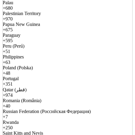
Palau
+680
Palestinian Territory
+970
Papua New Guinea
+675
Paraguay
+595
Peru (Perú)
+51
Philippines
+63
Poland (Polska)
+48
Portugal
+351
Qatar (قطر)
+974
Romania (România)
+40
Russian Federation (Российская Федерация)
+7
Rwanda
+250
Saint Kitts and Nevis