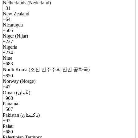
Netherlands (Nederland)
+31
New Zealand
+64
Nicaragua
+505
Niger (Nijar)
+227
Nigeria
+234
Niue
+683
North Korea (조선 민주주의 인민 공화국)
+850
Norway (Norge)
+47
Oman (عُمان)
+968
Panama
+507
Pakistan (پاکستان)
+92
Palau
+680
Palestinian Territory