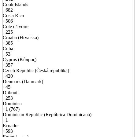
Cook Islands
+682
Costa Rica
+506
Cote d’Ivoire
+225
Croatia (Hrvatska)
+385
Cuba
+53
Cyprus (Κύπρος)
+357
Czech Republic (Česká republika)
+420
Denmark (Danmark)
+45
Djibouti
+253
Dominica
+1 (767)
Dominican Republic (República Dominicana)
+1
Ecuador
+593
Egypt (مصر)