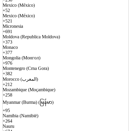
Mexico (México)
+52
Mexico (México)
+521
Micronesia
+691
Moldova (Republica Moldova)
+373
Monaco
+377
Mongolia (Монгол)
+976
Montenegro (Crna Gora)
+382
Morocco (المغرب)
+212
Mozambique (Moçambique)
+258
Myanmar (Burma) (မြန်မာ)
+95
Namibia (Namibië)
+264
Nauru