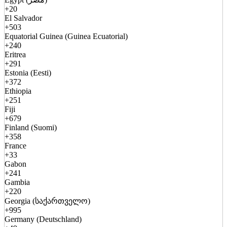
+20
El Salvador
+503
Equatorial Guinea (Guinea Ecuatorial)
+240
Eritrea
+291
Estonia (Eesti)
+372
Ethiopia
+251
Fiji
+679
Finland (Suomi)
+358
France
+33
Gabon
+241
Gambia
+220
Georgia (საქართველო)
+995
Germany (Deutschland)