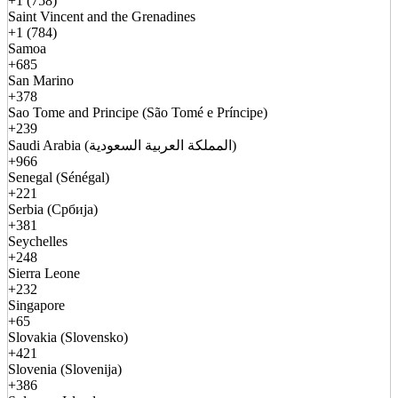
+1 (758)
Saint Vincent and the Grenadines
+1 (784)
Samoa
+685
San Marino
+378
Sao Tome and Principe (São Tomé e Príncipe)
+239
Saudi Arabia (المملكة العربية السعودية)
+966
Senegal (Sénégal)
+221
Serbia (Србија)
+381
Seychelles
+248
Sierra Leone
+232
Singapore
+65
Slovakia (Slovensko)
+421
Slovenia (Slovenija)
+386