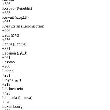
+686
Kosovo (Republic)
+383
Kuwait (الكويت)
+965
Kyrgyzstan (Кыргызстан)
+996
Laos (ລາວ)
+856
Latvia (Latvija)
+371
Lebanon (لبنان)
+961
Lesotho
+266
Liberia
+231
Libya (ليبيا)
+218
Liechtenstein
+423
Lithuania (Lietuva)
+370
Luxembourg