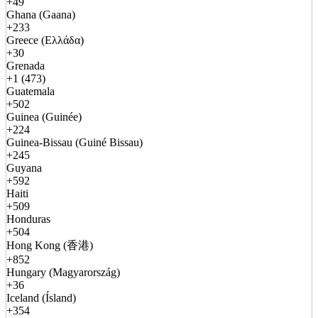
+49
Ghana (Gaana)
+233
Greece (Ελλάδα)
+30
Grenada
+1 (473)
Guatemala
+502
Guinea (Guinée)
+224
Guinea-Bissau (Guiné Bissau)
+245
Guyana
+592
Haiti
+509
Honduras
+504
Hong Kong (香港)
+852
Hungary (Magyarország)
+36
Iceland (Ísland)
+354