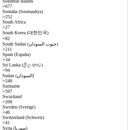
Solomon Islands
+677
Somalia (Soomaaliya)
+252
South Africa
+27
South Korea (대한민국)
+82
South Sudan (جنوب السودان)
+211
Spain (España)
+34
Sri Lanka (ශ්‍රී ලංකාව)
+94
Sudan (السودان)
+249
Suriname
+597
Swaziland
+268
Sweden (Sverige)
+46
Switzerland (Schweiz)
+41
Syria (سوريا)