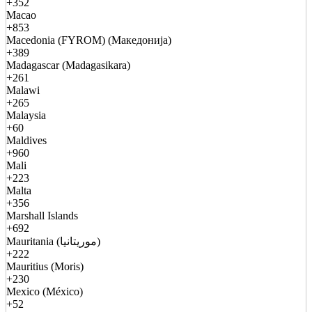
+352
Macao
+853
Macedonia (FYROM) (Македонија)
+389
Madagascar (Madagasikara)
+261
Malawi
+265
Malaysia
+60
Maldives
+960
Mali
+223
Malta
+356
Marshall Islands
+692
Mauritania (موريتانيا)
+222
Mauritius (Moris)
+230
Mexico (México)
+52