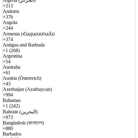
Algeria (الجزائر)
+213
Andorra
+376
Angola
+244
Armenia (Հայաստան)
+374
Antigua and Barbuda
+1 (268)
Argentina
+54
Australia
+61
Austria (Österreich)
+43
Azerbaijan (Azərbaycan)
+994
Bahamas
+1 (242)
Bahrain (البحرين)
+973
Bangladesh (বাংলাদেশ)
+880
Barbados