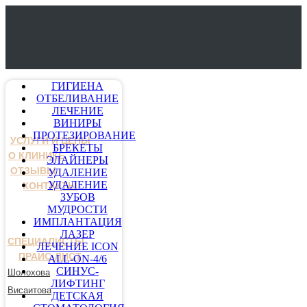
ГИГИЕНА
ОТБЕЛИВАНИЕ
ЛЕЧЕНИЕ
ВИНИРЫ
ПРОТЕЗИРОВАНИЕ
УСЛУГИ И ЦЕНЫ
БРЕКЕТЫ
О КЛИНИКЕ
ЭЛАЙНЕРЫ
ОТЗЫВЫ
УДАЛЕНИЕ
УДАЛЕНИЕ
КОНТАКТЫ
ЗУБОВ
МУДРОСТИ
ИМПЛАНТАЦИЯ
ЛАЗЕР
СПЕЦИАЛИСТЫ
ЛЕЧЕНИЕ ICON
ПРАЙС-ЛИСТ
ALL-ON-4/6
СИНУС-
Шолохова
ЛИФТИНГ
Висаитова
ДЕТСКАЯ