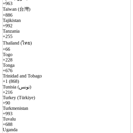
+963
Taiwan (台灣)
+886
Tajikistan
+992
Tanzania
+255
Thailand (ไทย)
+66
Togo
+228
Tonga
+676
Trinidad and Tobago
+1 (868)
Tunisia (تونس)
+216
Turkey (Türkiye)
+90
Turkmenistan
+993
Tuvalu
+688
Uganda