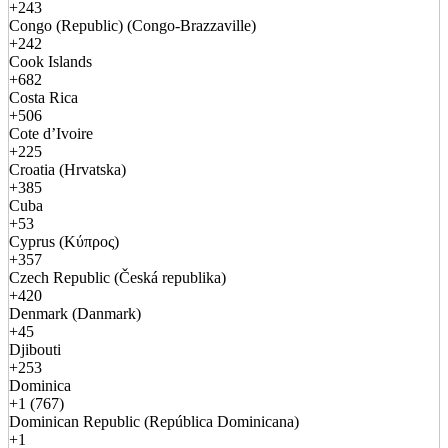
+243
Congo (Republic) (Congo-Brazzaville)
+242
Cook Islands
+682
Costa Rica
+506
Cote d’Ivoire
+225
Croatia (Hrvatska)
+385
Cuba
+53
Cyprus (Κύπρος)
+357
Czech Republic (Česká republika)
+420
Denmark (Danmark)
+45
Djibouti
+253
Dominica
+1 (767)
Dominican Republic (República Dominicana)
+1