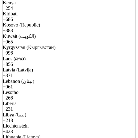
Kenya
+254
Kiribati
+686
Kosovo (Republic)
+383
Kuwait (الكويت)
+965
Kyrgyzstan (Кыргызстан)
+996
Laos (ລາວ)
+856
Latvia (Latvija)
+371
Lebanon (لبنان)
+961
Lesotho
+266
Liberia
+231
Libya (ليبيا)
+218
Liechtenstein
+423
Lithuania (Lietuva)