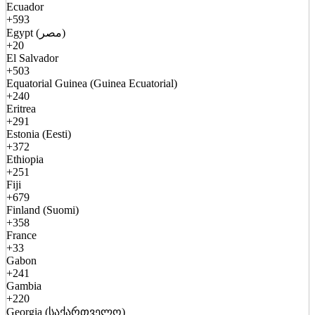
Ecuador
+593
Egypt (مصر)
+20
El Salvador
+503
Equatorial Guinea (Guinea Ecuatorial)
+240
Eritrea
+291
Estonia (Eesti)
+372
Ethiopia
+251
Fiji
+679
Finland (Suomi)
+358
France
+33
Gabon
+241
Gambia
+220
Georgia (საქართველო)