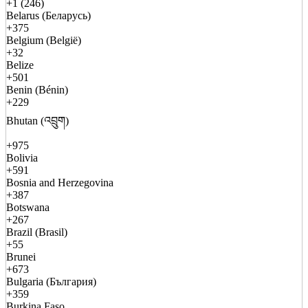
+1 (246)
Belarus (Беларусь)
+375
Belgium (België)
+32
Belize
+501
Benin (Bénin)
+229
Bhutan (འབྲུག)
+975
Bolivia
+591
Bosnia and Herzegovina
+387
Botswana
+267
Brazil (Brasil)
+55
Brunei
+673
Bulgaria (България)
+359
Burkina Faso