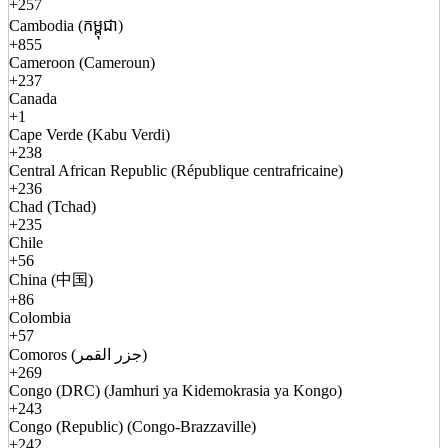
+257
Cambodia (កម្ពុជា)
+855
Cameroon (Cameroun)
+237
Canada
+1
Cape Verde (Kabu Verdi)
+238
Central African Republic (République centrafricaine)
+236
Chad (Tchad)
+235
Chile
+56
China (中国)
+86
Colombia
+57
Comoros (جزر القمر)
+269
Congo (DRC) (Jamhuri ya Kidemokrasia ya Kongo)
+243
Congo (Republic) (Congo-Brazzaville)
+242