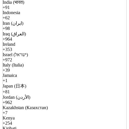
India (भारत)
+91
Indonesia
+62
Iran (ایران)
+98
Iraq (العراق)
+964
Ireland
+353
Israel (ישראל)
+972
Italy (Italia)
+39
Jamaica
+1
Japan (日本)
+81
Jordan (الأردن)
+962
Kazakhstan (Казахстан)
+7
Kenya
+254
Kiribati