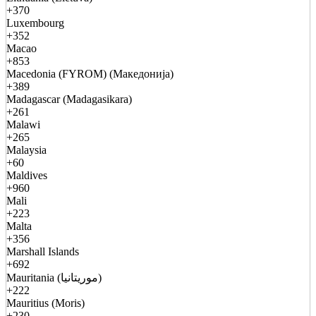
+370
Luxembourg
+352
Macao
+853
Macedonia (FYROM) (Македонија)
+389
Madagascar (Madagasikara)
+261
Malawi
+265
Malaysia
+60
Maldives
+960
Mali
+223
Malta
+356
Marshall Islands
+692
Mauritania (موريتانيا)
+222
Mauritius (Moris)
+230