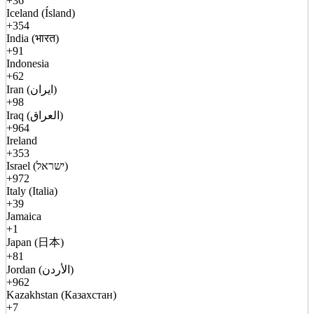
+36
Iceland (Ísland)
+354
India (भारत)
+91
Indonesia
+62
Iran (ایران)
+98
Iraq (العراق)
+964
Ireland
+353
Israel (ישראל)
+972
Italy (Italia)
+39
Jamaica
+1
Japan (日本)
+81
Jordan (الأردن)
+962
Kazakhstan (Казахстан)
+7