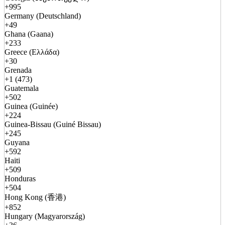
+995
Germany (Deutschland)
+49
Ghana (Gaana)
+233
Greece (Ελλάδα)
+30
Grenada
+1 (473)
Guatemala
+502
Guinea (Guinée)
+224
Guinea-Bissau (Guiné Bissau)
+245
Guyana
+592
Haiti
+509
Honduras
+504
Hong Kong (香港)
+852
Hungary (Magyarország)