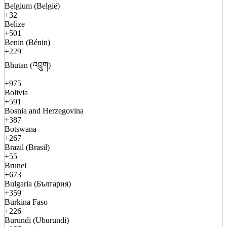
Belgium (België)
+32
Belize
+501
Benin (Bénin)
+229
Bhutan (འབྲུག)
+975
Bolivia
+591
Bosnia and Herzegovina
+387
Botswana
+267
Brazil (Brasil)
+55
Brunei
+673
Bulgaria (България)
+359
Burkina Faso
+226
Burundi (Uburundi)