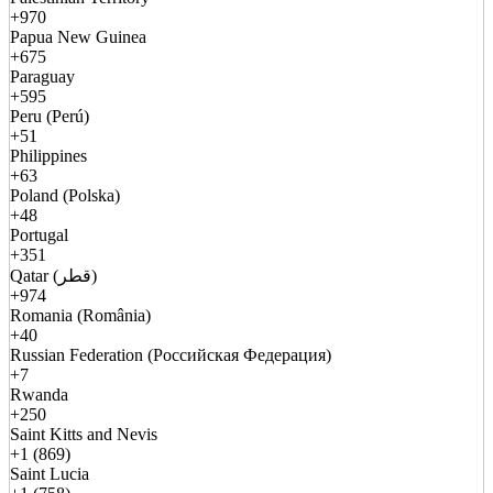
+970
Papua New Guinea
+675
Paraguay
+595
Peru (Perú)
+51
Philippines
+63
Poland (Polska)
+48
Portugal
+351
Qatar (قطر)
+974
Romania (România)
+40
Russian Federation (Российская Федерация)
+7
Rwanda
+250
Saint Kitts and Nevis
+1 (869)
Saint Lucia