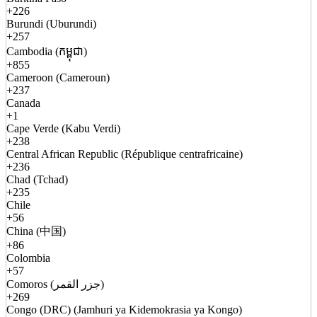
+226
Burundi (Uburundi)
+257
Cambodia (កម្ពុជា)
+855
Cameroon (Cameroun)
+237
Canada
+1
Cape Verde (Kabu Verdi)
+238
Central African Republic (République centrafricaine)
+236
Chad (Tchad)
+235
Chile
+56
China (中国)
+86
Colombia
+57
Comoros (جزر القمر)
+269
Congo (DRC) (Jamhuri ya Kidemokrasia ya Kongo)