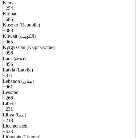
Kenya
+254
Kiribati
+686
Kosovo (Republic)
+383
Kuwait (الكويت)
+965
Kyrgyzstan (Кыргызстан)
+996
Laos (ລາວ)
+856
Latvia (Latvija)
+371
Lebanon (لبنان)
+961
Lesotho
+266
Liberia
+231
Libya (ليبيا)
+218
Liechtenstein
+423
Lithuania (Lietuva)