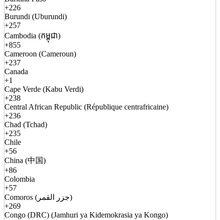
+226
Burundi (Uburundi)
+257
Cambodia (កម្ពុជា)
+855
Cameroon (Cameroun)
+237
Canada
+1
Cape Verde (Kabu Verdi)
+238
Central African Republic (République centrafricaine)
+236
Chad (Tchad)
+235
Chile
+56
China (中国)
+86
Colombia
+57
Comoros (جزر القمر)
+269
Congo (DRC) (Jamhuri ya Kidemokrasia ya Kongo)