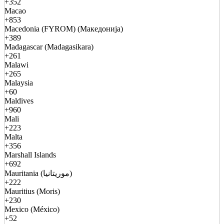
+352
Macao
+853
Macedonia (FYROM) (Македонија)
+389
Madagascar (Madagasikara)
+261
Malawi
+265
Malaysia
+60
Maldives
+960
Mali
+223
Malta
+356
Marshall Islands
+692
Mauritania (موريتانيا)
+222
Mauritius (Moris)
+230
Mexico (México)
+52