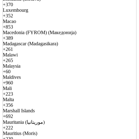
+370
Luxembourg
+352
Macao
+853
Macedonia (FYROM) (Македонија)
+389
Madagascar (Madagasikara)
+261
Malawi
+265
Malaysia
+60
Maldives
+960
Mali
+223
Malta
+356
Marshall Islands
+692
Mauritania (موريتانيا)
+222
Mauritius (Moris)
+230