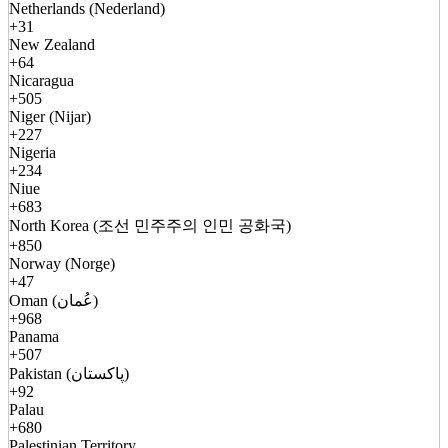
Netherlands (Nederland)
+31
New Zealand
+64
Nicaragua
+505
Niger (Nijar)
+227
Nigeria
+234
Niue
+683
North Korea (조선 민주주의 인민 공화국)
+850
Norway (Norge)
+47
Oman (عُمان)
+968
Panama
+507
Pakistan (پاکستان)
+92
Palau
+680
Palestinian Territory