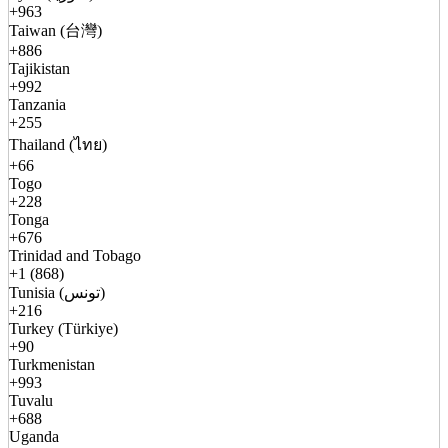
+963
Taiwan (台灣)
+886
Tajikistan
+992
Tanzania
+255
Thailand (ไทย)
+66
Togo
+228
Tonga
+676
Trinidad and Tobago
+1 (868)
Tunisia (تونس)
+216
Turkey (Türkiye)
+90
Turkmenistan
+993
Tuvalu
+688
Uganda