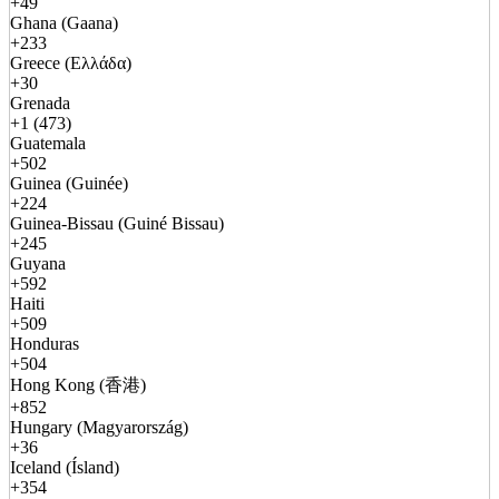
+49
Ghana (Gaana)
+233
Greece (Ελλάδα)
+30
Grenada
+1 (473)
Guatemala
+502
Guinea (Guinée)
+224
Guinea-Bissau (Guiné Bissau)
+245
Guyana
+592
Haiti
+509
Honduras
+504
Hong Kong (香港)
+852
Hungary (Magyarország)
+36
Iceland (Ísland)
+354