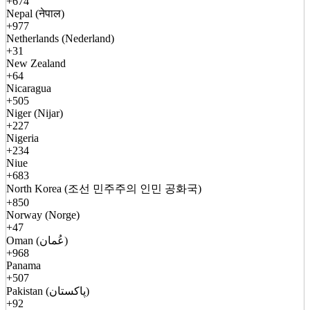
+674
Nepal (नेपाल)
+977
Netherlands (Nederland)
+31
New Zealand
+64
Nicaragua
+505
Niger (Nijar)
+227
Nigeria
+234
Niue
+683
North Korea (조선 민주주의 인민 공화국)
+850
Norway (Norge)
+47
Oman (عُمان)
+968
Panama
+507
Pakistan (پاکستان)
+92