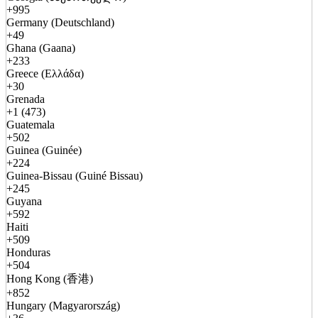
+995
Germany (Deutschland)
+49
Ghana (Gaana)
+233
Greece (Ελλάδα)
+30
Grenada
+1 (473)
Guatemala
+502
Guinea (Guinée)
+224
Guinea-Bissau (Guiné Bissau)
+245
Guyana
+592
Haiti
+509
Honduras
+504
Hong Kong (香港)
+852
Hungary (Magyarország)