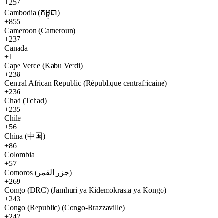
+257
Cambodia (កម្ពុជា)
+855
Cameroon (Cameroun)
+237
Canada
+1
Cape Verde (Kabu Verdi)
+238
Central African Republic (République centrafricaine)
+236
Chad (Tchad)
+235
Chile
+56
China (中国)
+86
Colombia
+57
Comoros (جزر القمر)
+269
Congo (DRC) (Jamhuri ya Kidemokrasia ya Kongo)
+243
Congo (Republic) (Congo-Brazzaville)
+242