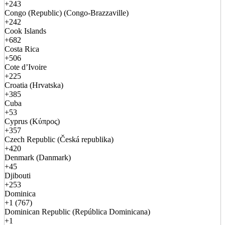
+243
Congo (Republic) (Congo-Brazzaville)
+242
Cook Islands
+682
Costa Rica
+506
Cote d’Ivoire
+225
Croatia (Hrvatska)
+385
Cuba
+53
Cyprus (Κύπρος)
+357
Czech Republic (Česká republika)
+420
Denmark (Danmark)
+45
Djibouti
+253
Dominica
+1 (767)
Dominican Republic (República Dominicana)
+1