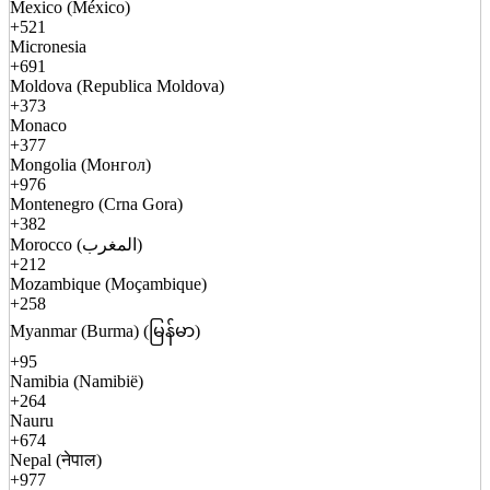
Mexico (México)
+521
Micronesia
+691
Moldova (Republica Moldova)
+373
Monaco
+377
Mongolia (Монгол)
+976
Montenegro (Crna Gora)
+382
Morocco (المغرب)
+212
Mozambique (Moçambique)
+258
Myanmar (Burma) (မြန်မာ)
+95
Namibia (Namibië)
+264
Nauru
+674
Nepal (नेपाल)
+977