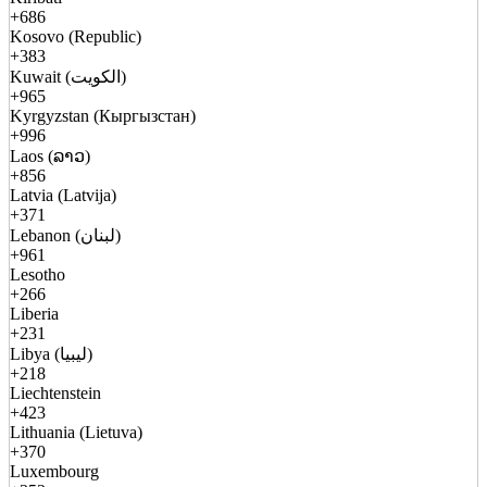
+686
Kosovo (Republic)
+383
Kuwait (الكويت)
+965
Kyrgyzstan (Кыргызстан)
+996
Laos (ລາວ)
+856
Latvia (Latvija)
+371
Lebanon (لبنان)
+961
Lesotho
+266
Liberia
+231
Libya (ليبيا)
+218
Liechtenstein
+423
Lithuania (Lietuva)
+370
Luxembourg