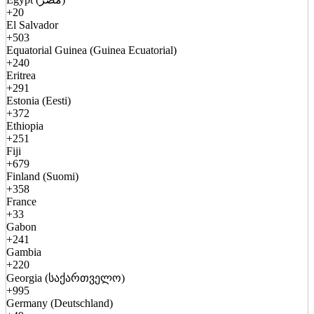
+20
El Salvador
+503
Equatorial Guinea (Guinea Ecuatorial)
+240
Eritrea
+291
Estonia (Eesti)
+372
Ethiopia
+251
Fiji
+679
Finland (Suomi)
+358
France
+33
Gabon
+241
Gambia
+220
Georgia (საქართველო)
+995
Germany (Deutschland)