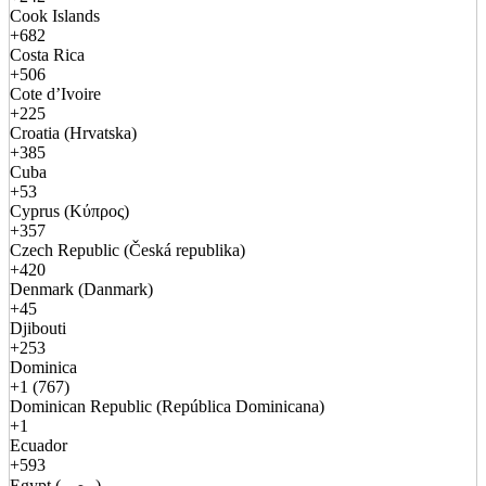
Cook Islands
+682
Costa Rica
+506
Cote d’Ivoire
+225
Croatia (Hrvatska)
+385
Cuba
+53
Cyprus (Κύπρος)
+357
Czech Republic (Česká republika)
+420
Denmark (Danmark)
+45
Djibouti
+253
Dominica
+1 (767)
Dominican Republic (República Dominicana)
+1
Ecuador
+593
Egypt (مصر)