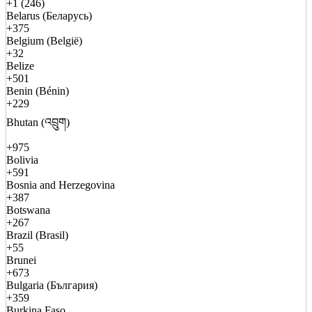
+1 (246)
Belarus (Беларусь)
+375
Belgium (België)
+32
Belize
+501
Benin (Bénin)
+229
Bhutan (འབྲུག)
+975
Bolivia
+591
Bosnia and Herzegovina
+387
Botswana
+267
Brazil (Brasil)
+55
Brunei
+673
Bulgaria (България)
+359
Burkina Faso