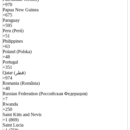
+970
Papua New Guinea
+675
Paraguay
+595
Peru (Perú)
+51
Philippines
+63
Poland (Polska)
+48
Portugal
+351
Qatar (قطر)
+974
Romania (România)
+40
Russian Federation (Российская Федерация)
+7
Rwanda
+250
Saint Kitts and Nevis
+1 (869)
Saint Lucia