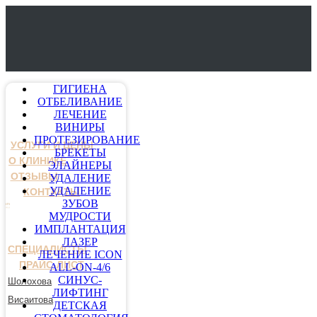
ГИГИЕНА
ОТБЕЛИВАНИЕ
ЛЕЧЕНИЕ
ВИНИРЫ
ПРОТЕЗИРОВАНИЕ
УСЛУГИ И ЦЕНЫ
БРЕКЕТЫ
О КЛИНИКЕ
ЭЛАЙНЕРЫ
ОТЗЫВЫ
УДАЛЕНИЕ
УДАЛЕНИЕ
КОНТАКТЫ
ЗУБОВ
МУДРОСТИ
ИМПЛАНТАЦИЯ
ЛАЗЕР
СПЕЦИАЛИСТЫ
ЛЕЧЕНИЕ ICON
ПРАЙС-ЛИСТ
ALL-ON-4/6
СИНУС-
Шолохова
ЛИФТИНГ
Висаитова
ДЕТСКАЯ