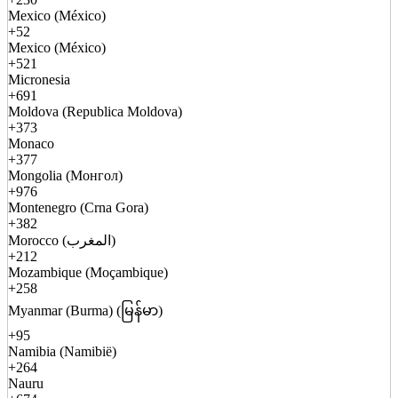
Mexico (México)
+52
Mexico (México)
+521
Micronesia
+691
Moldova (Republica Moldova)
+373
Monaco
+377
Mongolia (Монгол)
+976
Montenegro (Crna Gora)
+382
Morocco (المغرب)
+212
Mozambique (Moçambique)
+258
Myanmar (Burma) (မြန်မာ)
+95
Namibia (Namibië)
+264
Nauru