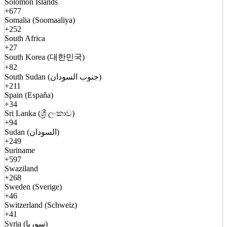
Solomon Islands
+677
Somalia (Soomaaliya)
+252
South Africa
+27
South Korea (대한민국)
+82
South Sudan (جنوب السودان)
+211
Spain (España)
+34
Sri Lanka (ශ්‍රී ලංකාව)
+94
Sudan (السودان)
+249
Suriname
+597
Swaziland
+268
Sweden (Sverige)
+46
Switzerland (Schweiz)
+41
Syria (سوريا)