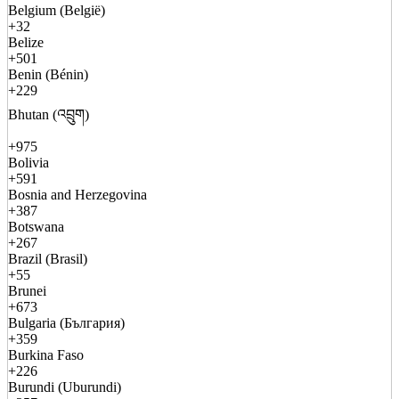
Belgium (België)
+32
Belize
+501
Benin (Bénin)
+229
Bhutan (འབྲུག)
+975
Bolivia
+591
Bosnia and Herzegovina
+387
Botswana
+267
Brazil (Brasil)
+55
Brunei
+673
Bulgaria (България)
+359
Burkina Faso
+226
Burundi (Uburundi)