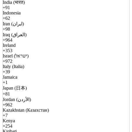
India (भारत)
+91
Indonesia
+62
Iran (ایران)
+98
Iraq (العراق)
+964
Ireland
+353
Israel (ישראל)
+972
Italy (Italia)
+39
Jamaica
+1
Japan (日本)
+81
Jordan (الأردن)
+962
Kazakhstan (Казахстан)
+7
Kenya
+254
Kiribati