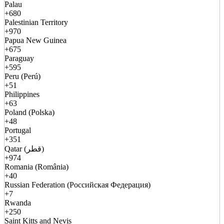
Palau
+680
Palestinian Territory
+970
Papua New Guinea
+675
Paraguay
+595
Peru (Perú)
+51
Philippines
+63
Poland (Polska)
+48
Portugal
+351
Qatar (قطر)
+974
Romania (România)
+40
Russian Federation (Российская Федерация)
+7
Rwanda
+250
Saint Kitts and Nevis