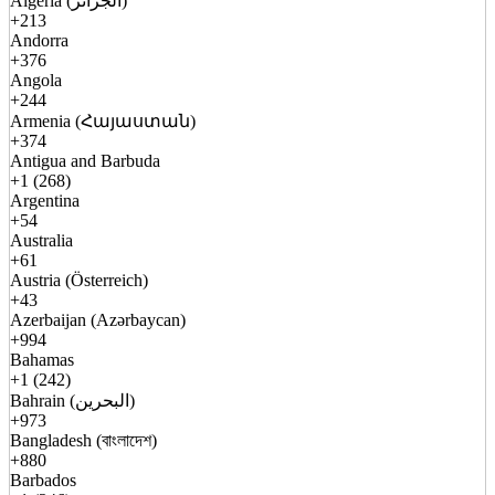
Algeria (الجزائر)
+213
Andorra
+376
Angola
+244
Armenia (Հայաստան)
+374
Antigua and Barbuda
+1 (268)
Argentina
+54
Australia
+61
Austria (Österreich)
+43
Azerbaijan (Azərbaycan)
+994
Bahamas
+1 (242)
Bahrain (البحرين)
+973
Bangladesh (বাংলাদেশ)
+880
Barbados