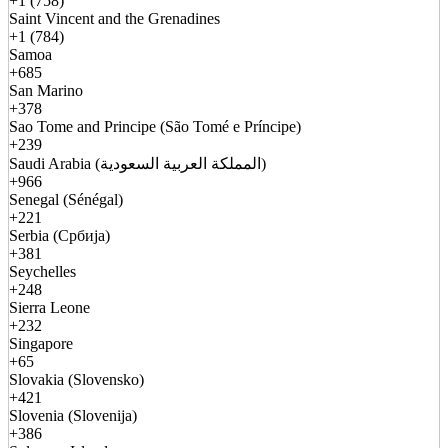
+1 (758)
Saint Vincent and the Grenadines
+1 (784)
Samoa
+685
San Marino
+378
Sao Tome and Principe (São Tomé e Príncipe)
+239
Saudi Arabia (المملكة العربية السعودية)
+966
Senegal (Sénégal)
+221
Serbia (Србија)
+381
Seychelles
+248
Sierra Leone
+232
Singapore
+65
Slovakia (Slovensko)
+421
Slovenia (Slovenija)
+386