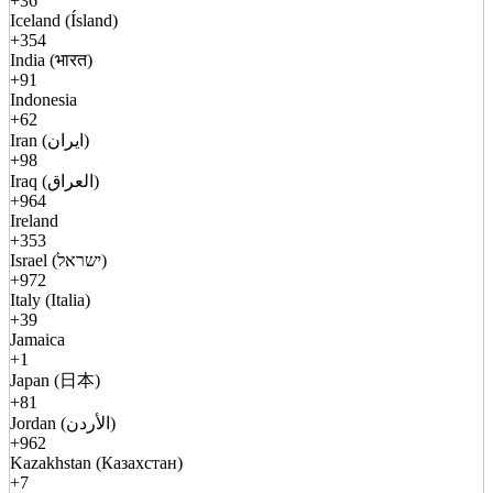
+36
Iceland (Ísland)
+354
India (भारत)
+91
Indonesia
+62
Iran (ایران)
+98
Iraq (العراق)
+964
Ireland
+353
Israel (ישראל)
+972
Italy (Italia)
+39
Jamaica
+1
Japan (日本)
+81
Jordan (الأردن)
+962
Kazakhstan (Казахстан)
+7