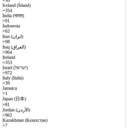
+36
Iceland (Ísland)
+354
India (भारत)
+91
Indonesia
+62
Iran (ایران)
+98
Iraq (العراق)
+964
Ireland
+353
Israel (ישראל)
+972
Italy (Italia)
+39
Jamaica
+1
Japan (日本)
+81
Jordan (الأردن)
+962
Kazakhstan (Казахстан)
+7