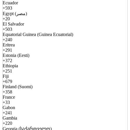
Ecuador
+593
Egypt (مصر)
+20
El Salvador
+503
Equatorial Guinea (Guinea Ecuatorial)
+240
Eritrea
+291
Estonia (Eesti)
+372
Ethiopia
+251
Fiji
+679
Finland (Suomi)
+358
France
+33
Gabon
+241
Gambia
+220
Georgia (საქართველო)