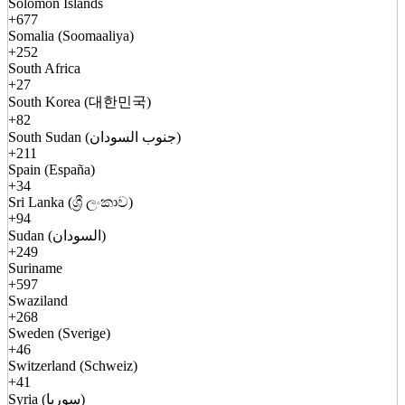
Solomon Islands
+677
Somalia (Soomaaliya)
+252
South Africa
+27
South Korea (대한민국)
+82
South Sudan (جنوب السودان)
+211
Spain (España)
+34
Sri Lanka (ශ්‍රී ලංකාව)
+94
Sudan (السودان)
+249
Suriname
+597
Swaziland
+268
Sweden (Sverige)
+46
Switzerland (Schweiz)
+41
Syria (سوريا)