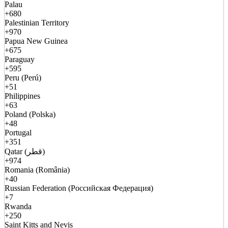
Palau
+680
Palestinian Territory
+970
Papua New Guinea
+675
Paraguay
+595
Peru (Perú)
+51
Philippines
+63
Poland (Polska)
+48
Portugal
+351
Qatar (قطر)
+974
Romania (România)
+40
Russian Federation (Российская Федерация)
+7
Rwanda
+250
Saint Kitts and Nevis