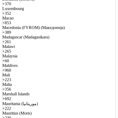
+370
Luxembourg
+352
Macao
+853
Macedonia (FYROM) (Македонија)
+389
Madagascar (Madagasikara)
+261
Malawi
+265
Malaysia
+60
Maldives
+960
Mali
+223
Malta
+356
Marshall Islands
+692
Mauritania (موريتانيا)
+222
Mauritius (Moris)
+230