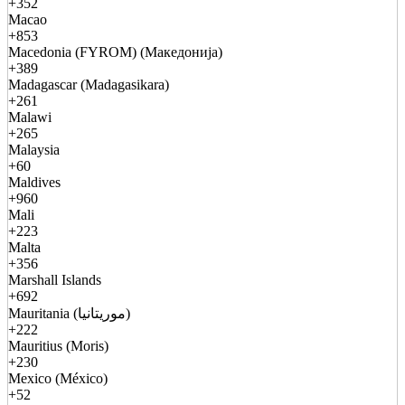
+352
Macao
+853
Macedonia (FYROM) (Македонија)
+389
Madagascar (Madagasikara)
+261
Malawi
+265
Malaysia
+60
Maldives
+960
Mali
+223
Malta
+356
Marshall Islands
+692
Mauritania (موريتانيا)
+222
Mauritius (Moris)
+230
Mexico (México)
+52