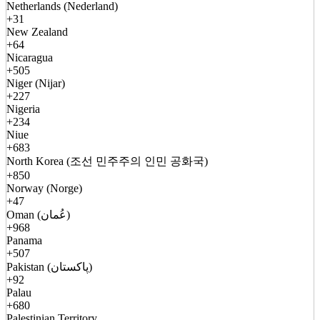
Netherlands (Nederland)
+31
New Zealand
+64
Nicaragua
+505
Niger (Nijar)
+227
Nigeria
+234
Niue
+683
North Korea (조선 민주주의 인민 공화국)
+850
Norway (Norge)
+47
Oman (عُمان)
+968
Panama
+507
Pakistan (پاکستان)
+92
Palau
+680
Palestinian Territory