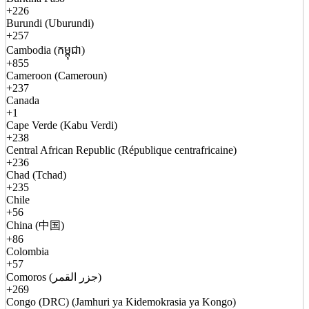
+226
Burundi (Uburundi)
+257
Cambodia (កម្ពុជា)
+855
Cameroon (Cameroun)
+237
Canada
+1
Cape Verde (Kabu Verdi)
+238
Central African Republic (République centrafricaine)
+236
Chad (Tchad)
+235
Chile
+56
China (中国)
+86
Colombia
+57
Comoros (جزر القمر)
+269
Congo (DRC) (Jamhuri ya Kidemokrasia ya Kongo)