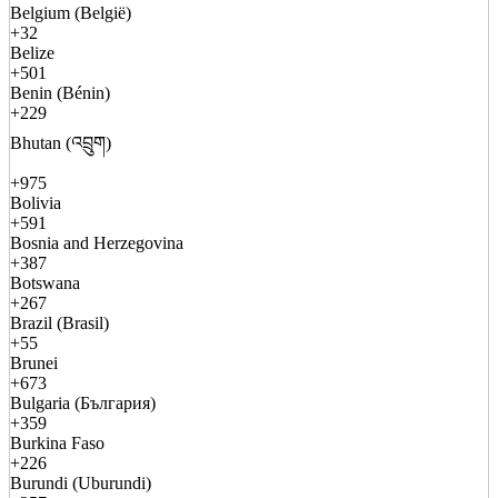
Belgium (België)
+32
Belize
+501
Benin (Bénin)
+229
Bhutan (འབྲུག)
+975
Bolivia
+591
Bosnia and Herzegovina
+387
Botswana
+267
Brazil (Brasil)
+55
Brunei
+673
Bulgaria (България)
+359
Burkina Faso
+226
Burundi (Uburundi)