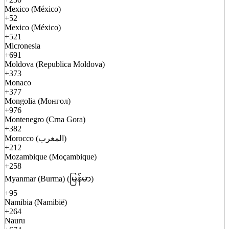
Mexico (México)
+52
Mexico (México)
+521
Micronesia
+691
Moldova (Republica Moldova)
+373
Monaco
+377
Mongolia (Монгол)
+976
Montenegro (Crna Gora)
+382
Morocco (المغرب)
+212
Mozambique (Moçambique)
+258
Myanmar (Burma) (မြန်မာ)
+95
Namibia (Namibië)
+264
Nauru