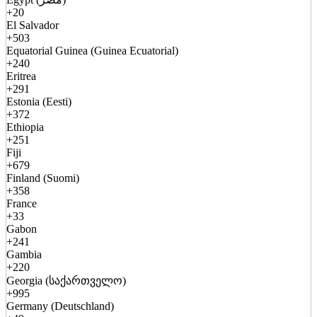
+20
El Salvador
+503
Equatorial Guinea (Guinea Ecuatorial)
+240
Eritrea
+291
Estonia (Eesti)
+372
Ethiopia
+251
Fiji
+679
Finland (Suomi)
+358
France
+33
Gabon
+241
Gambia
+220
Georgia (საქართველო)
+995
Germany (Deutschland)