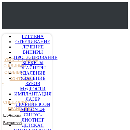
ГИГИЕНА
ОТБЕЛИВАНИЕ
ЛЕЧЕНИЕ
ВИНИРЫ
ПРОТЕЗИРОВАНИЕ
УСЛУГИ И ЦЕНЫ
БРЕКЕТЫ
О КЛИНИКЕ
ЭЛАЙНЕРЫ
ОТЗЫВЫ
УДАЛЕНИЕ
УДАЛЕНИЕ
КОНТАКТЫ
ЗУБОВ
МУДРОСТИ
ИМПЛАНТАЦИЯ
ЛАЗЕР
СПЕЦИАЛИСТЫ
ЛЕЧЕНИЕ ICON
ПРАЙС-ЛИСТ
ALL-ON-4/6
СИНУС-
Шолохова
ЛИФТИНГ
Висаитова
ДЕТСКАЯ