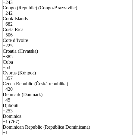
+243
Congo (Republic) (Congo-Brazzaville)
+242
Cook Islands
+682
Costa Rica
+506
Cote d’Ivoire
+225
Croatia (Hrvatska)
+385
Cuba
+53
Cyprus (Κύπρος)
+357
Czech Republic (Česká republika)
+420
Denmark (Danmark)
+45
Djibouti
+253
Dominica
+1 (767)
Dominican Republic (República Dominicana)
+1