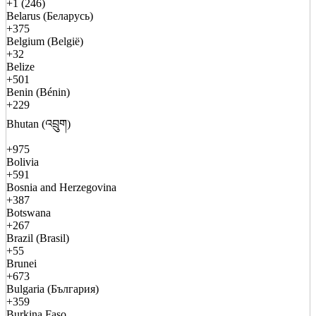
+1 (246)
Belarus (Беларусь)
+375
Belgium (België)
+32
Belize
+501
Benin (Bénin)
+229
Bhutan (འབྲུག)
+975
Bolivia
+591
Bosnia and Herzegovina
+387
Botswana
+267
Brazil (Brasil)
+55
Brunei
+673
Bulgaria (България)
+359
Burkina Faso