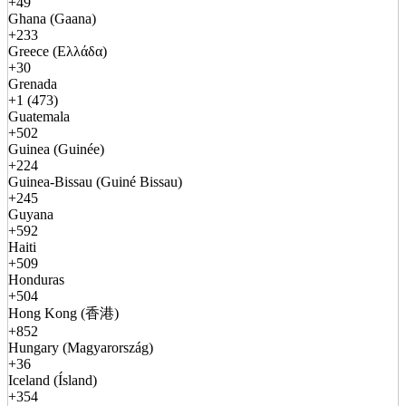
+49
Ghana (Gaana)
+233
Greece (Ελλάδα)
+30
Grenada
+1 (473)
Guatemala
+502
Guinea (Guinée)
+224
Guinea-Bissau (Guiné Bissau)
+245
Guyana
+592
Haiti
+509
Honduras
+504
Hong Kong (香港)
+852
Hungary (Magyarország)
+36
Iceland (Ísland)
+354