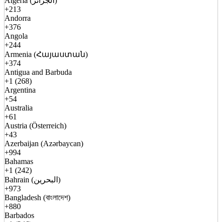
Algeria (الجزائر)
+213
Andorra
+376
Angola
+244
Armenia (Հայաստան)
+374
Antigua and Barbuda
+1 (268)
Argentina
+54
Australia
+61
Austria (Österreich)
+43
Azerbaijan (Azərbaycan)
+994
Bahamas
+1 (242)
Bahrain (البحرين)
+973
Bangladesh (বাংলাদেশ)
+880
Barbados