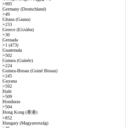
+995
Germany (Deutschland)
+49
Ghana (Gaana)
+233
Greece (Ελλάδα)
+30
Grenada
+1 (473)
Guatemala
+502
Guinea (Guinée)
+224
Guinea-Bissau (Guiné Bissau)
+245
Guyana
+592
Haiti
+509
Honduras
+504
Hong Kong (香港)
+852
Hungary (Magyarország)