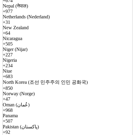
+674
Nepal (नेपाल)
+977
Netherlands (Nederland)
+31
New Zealand
+64
Nicaragua
+505
Niger (Nijar)
+227
Nigeria
+234
Niue
+683
North Korea (조선 민주주의 인민 공화국)
+850
Norway (Norge)
+47
Oman (عُمان)
+968
Panama
+507
Pakistan (پاکستان)
+92