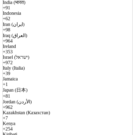
India (भारत)
+91
Indonesia
+62
Iran (ایران)
+98
Iraq (العراق)
+964
Ireland
+353
Israel (ישראל)
+972
Italy (Italia)
+39
Jamaica
+1
Japan (日本)
+81
Jordan (الأردن)
+962
Kazakhstan (Казахстан)
+7
Kenya
+254
Kiribati