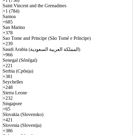
+1 (758)
Saint Vincent and the Grenadines
+1 (784)
Samoa
+685
San Marino
+378
Sao Tome and Principe (São Tomé e Príncipe)
+239
Saudi Arabia (المملكة العربية السعودية)
+966
Senegal (Sénégal)
+221
Serbia (Србија)
+381
Seychelles
+248
Sierra Leone
+232
Singapore
+65
Slovakia (Slovensko)
+421
Slovenia (Slovenija)
+386