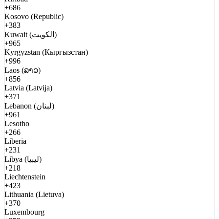
+686
Kosovo (Republic)
+383
Kuwait (الكويت)
+965
Kyrgyzstan (Кыргызстан)
+996
Laos (ລາວ)
+856
Latvia (Latvija)
+371
Lebanon (لبنان)
+961
Lesotho
+266
Liberia
+231
Libya (ليبيا)
+218
Liechtenstein
+423
Lithuania (Lietuva)
+370
Luxembourg