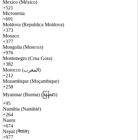
Mexico (México)
+521
Micronesia
+691
Moldova (Republica Moldova)
+373
Monaco
+377
Mongolia (Монгол)
+976
Montenegro (Crna Gora)
+382
Morocco (المغرب)
+212
Mozambique (Moçambique)
+258
Myanmar (Burma) (မြန်မာ)
+95
Namibia (Namibië)
+264
Nauru
+674
Nepal (नेपाल)
+977