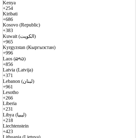
Kenya
+254
Kiribati
+686
Kosovo (Republic)
+383
Kuwait (الكويت)
+965
Kyrgyzstan (Кыргызстан)
+996
Laos (ລາວ)
+856
Latvia (Latvija)
+371
Lebanon (لبنان)
+961
Lesotho
+266
Liberia
+231
Libya (ليبيا)
+218
Liechtenstein
+423
Lithuania (Lietuva)