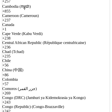
+257
Cambodia (កម្ពុជា)
+855
Cameroon (Cameroun)
+237
Canada
+1
Cape Verde (Kabu Verdi)
+238
Central African Republic (République centrafricaine)
+236
Chad (Tchad)
+235
Chile
+56
China (中国)
+86
Colombia
+57
Comoros (جزر القمر)
+269
Congo (DRC) (Jamhuri ya Kidemokrasia ya Kongo)
+243
Congo (Republic) (Congo-Brazzaville)
+242