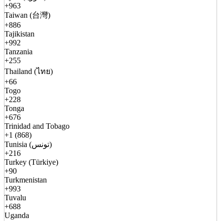
+963
Taiwan (台灣)
+886
Tajikistan
+992
Tanzania
+255
Thailand (ไทย)
+66
Togo
+228
Tonga
+676
Trinidad and Tobago
+1 (868)
Tunisia (تونس)
+216
Turkey (Türkiye)
+90
Turkmenistan
+993
Tuvalu
+688
Uganda