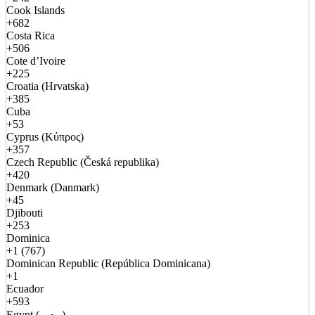
Cook Islands
+682
Costa Rica
+506
Cote d’Ivoire
+225
Croatia (Hrvatska)
+385
Cuba
+53
Cyprus (Κύπρος)
+357
Czech Republic (Česká republika)
+420
Denmark (Danmark)
+45
Djibouti
+253
Dominica
+1 (767)
Dominican Republic (República Dominicana)
+1
Ecuador
+593
Egypt (مصر)