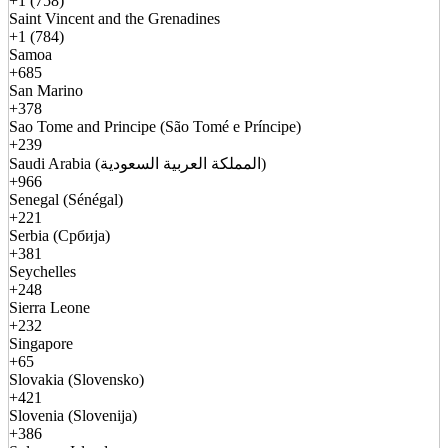
+1 (758)
Saint Vincent and the Grenadines
+1 (784)
Samoa
+685
San Marino
+378
Sao Tome and Principe (São Tomé e Príncipe)
+239
Saudi Arabia (المملكة العربية السعودية)
+966
Senegal (Sénégal)
+221
Serbia (Србија)
+381
Seychelles
+248
Sierra Leone
+232
Singapore
+65
Slovakia (Slovensko)
+421
Slovenia (Slovenija)
+386