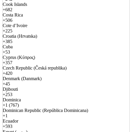
Cook Islands
+682
Costa Rica
+506
Cote d’Ivoire
+225
Croatia (Hrvatska)
+385
Cuba
+53
Cyprus (Κύπρος)
+357
Czech Republic (Česká republika)
+420
Denmark (Danmark)
+45
Djibouti
+253
Dominica
+1 (767)
Dominican Republic (República Dominicana)
+1
Ecuador
+593
Egypt (مصر)