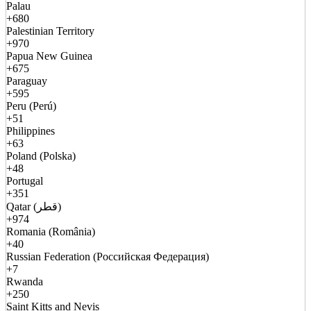
Palau
+680
Palestinian Territory
+970
Papua New Guinea
+675
Paraguay
+595
Peru (Perú)
+51
Philippines
+63
Poland (Polska)
+48
Portugal
+351
Qatar (قطر)
+974
Romania (România)
+40
Russian Federation (Российская Федерация)
+7
Rwanda
+250
Saint Kitts and Nevis