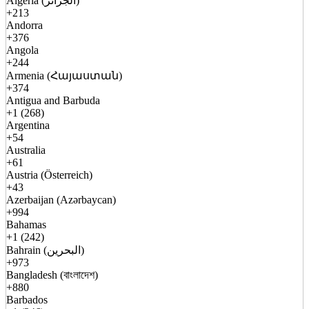
Algeria (الجزائر)
+213
Andorra
+376
Angola
+244
Armenia (Հայաստան)
+374
Antigua and Barbuda
+1 (268)
Argentina
+54
Australia
+61
Austria (Österreich)
+43
Azerbaijan (Azərbaycan)
+994
Bahamas
+1 (242)
Bahrain (البحرين)
+973
Bangladesh (বাংলাদেশ)
+880
Barbados