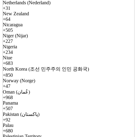
Netherlands (Nederland)
+31
New Zealand
+64
Nicaragua
+505
Niger (Nijar)
+227
Nigeria
+234
Niue
+683
North Korea (조선 민주주의 인민 공화국)
+850
Norway (Norge)
+47
Oman (عُمان)
+968
Panama
+507
Pakistan (پاکستان)
+92
Palau
+680
Palestinian Territory