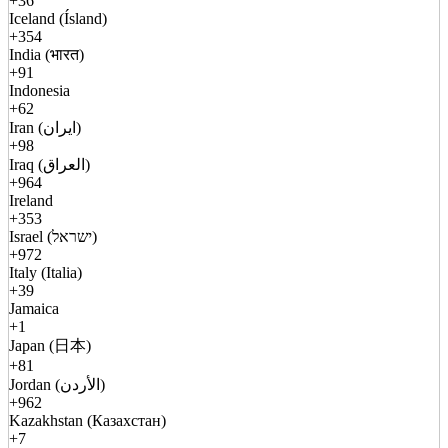
+36
Iceland (Ísland)
+354
India (भारत)
+91
Indonesia
+62
Iran (ایران)
+98
Iraq (العراق)
+964
Ireland
+353
Israel (ישראל)
+972
Italy (Italia)
+39
Jamaica
+1
Japan (日本)
+81
Jordan (الأردن)
+962
Kazakhstan (Казахстан)
+7