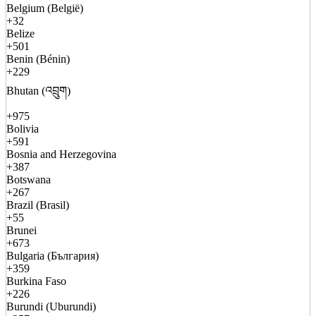
Belgium (België)
+32
Belize
+501
Benin (Bénin)
+229
Bhutan (འབྲུག)
+975
Bolivia
+591
Bosnia and Herzegovina
+387
Botswana
+267
Brazil (Brasil)
+55
Brunei
+673
Bulgaria (България)
+359
Burkina Faso
+226
Burundi (Uburundi)