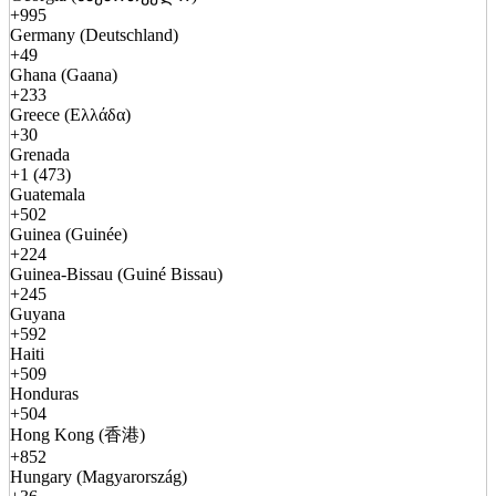
+995
Germany (Deutschland)
+49
Ghana (Gaana)
+233
Greece (Ελλάδα)
+30
Grenada
+1 (473)
Guatemala
+502
Guinea (Guinée)
+224
Guinea-Bissau (Guiné Bissau)
+245
Guyana
+592
Haiti
+509
Honduras
+504
Hong Kong (香港)
+852
Hungary (Magyarország)