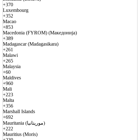
+370
Luxembourg
+352
Macao
+853
Macedonia (FYROM) (Македонија)
+389
Madagascar (Madagasikara)
+261
Malawi
+265
Malaysia
+60
Maldives
+960
Mali
+223
Malta
+356
Marshall Islands
+692
Mauritania (موريتانيا)
+222
Mauritius (Moris)
+230