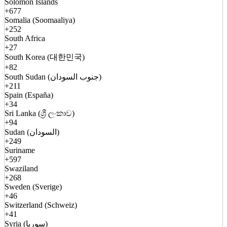
Solomon Islands
+677
Somalia (Soomaaliya)
+252
South Africa
+27
South Korea (대한민국)
+82
South Sudan (جنوب السودان)
+211
Spain (España)
+34
Sri Lanka (ශ්‍රී ලංකාව)
+94
Sudan (السودان)
+249
Suriname
+597
Swaziland
+268
Sweden (Sverige)
+46
Switzerland (Schweiz)
+41
Syria (سوريا)