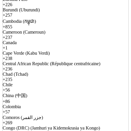
+226
Burundi (Uburundi)
+257
Cambodia (កម្ពុជា)
+855
Cameroon (Cameroun)
+237
Canada
+1
Cape Verde (Kabu Verdi)
+238
Central African Republic (République centrafricaine)
+236
Chad (Tchad)
+235
Chile
+56
China (中国)
+86
Colombia
+57
Comoros (جزر القمر)
+269
Congo (DRC) (Jamhuri ya Kidemokrasia ya Kongo)