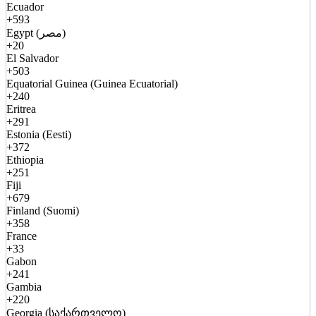
Ecuador
+593
Egypt (مصر)
+20
El Salvador
+503
Equatorial Guinea (Guinea Ecuatorial)
+240
Eritrea
+291
Estonia (Eesti)
+372
Ethiopia
+251
Fiji
+679
Finland (Suomi)
+358
France
+33
Gabon
+241
Gambia
+220
Georgia (საქართველო)