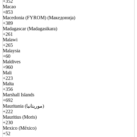
+352
Macao
+853
Macedonia (FYROM) (Македонија)
+389
Madagascar (Madagasikara)
+261
Malawi
+265
Malaysia
+60
Maldives
+960
Mali
+223
Malta
+356
Marshall Islands
+692
Mauritania (موريتانيا)
+222
Mauritius (Moris)
+230
Mexico (México)
+52