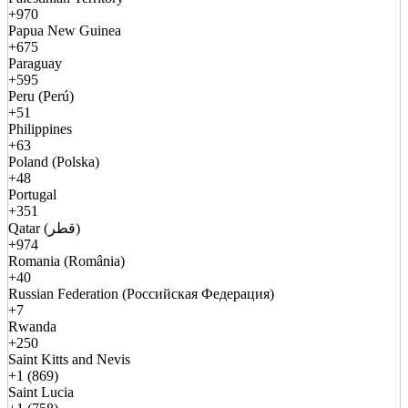
+970
Papua New Guinea
+675
Paraguay
+595
Peru (Perú)
+51
Philippines
+63
Poland (Polska)
+48
Portugal
+351
Qatar (قطر)
+974
Romania (România)
+40
Russian Federation (Российская Федерация)
+7
Rwanda
+250
Saint Kitts and Nevis
+1 (869)
Saint Lucia