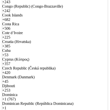
+243
Congo (Republic) (Congo-Brazzaville)
+242
Cook Islands
+682
Costa Rica
+506
Cote d’Ivoire
+225
Croatia (Hrvatska)
+385
Cuba
+53
Cyprus (Κύπρος)
+357
Czech Republic (Česká republika)
+420
Denmark (Danmark)
+45
Djibouti
+253
Dominica
+1 (767)
Dominican Republic (República Dominicana)
+1