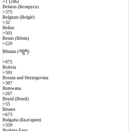
+1 (246)
Belarus (Беларусь)
+375
Belgium (België)
+32
Belize
+501
Benin (Bénin)
+229
Bhutan (འབྲུག)
+975
Bolivia
+591
Bosnia and Herzegovina
+387
Botswana
+267
Brazil (Brasil)
+55
Brunei
+673
Bulgaria (България)
+359
Burkina Faso