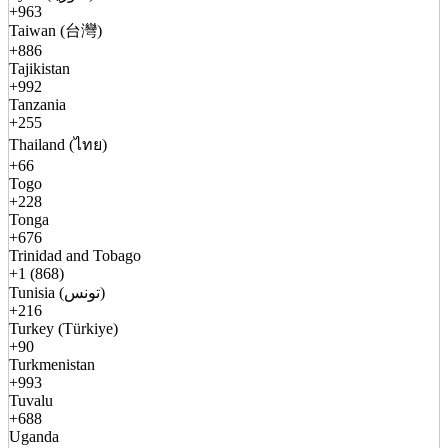
+963
Taiwan (台灣)
+886
Tajikistan
+992
Tanzania
+255
Thailand (ไทย)
+66
Togo
+228
Tonga
+676
Trinidad and Tobago
+1 (868)
Tunisia (تونس)
+216
Turkey (Türkiye)
+90
Turkmenistan
+993
Tuvalu
+688
Uganda