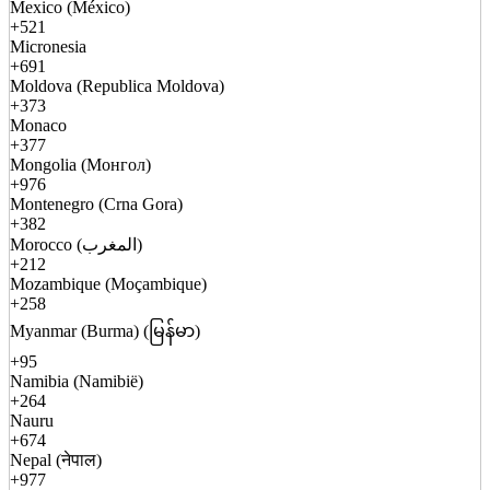
Mexico (México)
+521
Micronesia
+691
Moldova (Republica Moldova)
+373
Monaco
+377
Mongolia (Монгол)
+976
Montenegro (Crna Gora)
+382
Morocco (المغرب)
+212
Mozambique (Moçambique)
+258
Myanmar (Burma) (မြန်မာ)
+95
Namibia (Namibië)
+264
Nauru
+674
Nepal (नेपाल)
+977