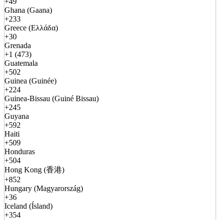
+49
Ghana (Gaana)
+233
Greece (Ελλάδα)
+30
Grenada
+1 (473)
Guatemala
+502
Guinea (Guinée)
+224
Guinea-Bissau (Guiné Bissau)
+245
Guyana
+592
Haiti
+509
Honduras
+504
Hong Kong (香港)
+852
Hungary (Magyarország)
+36
Iceland (Ísland)
+354