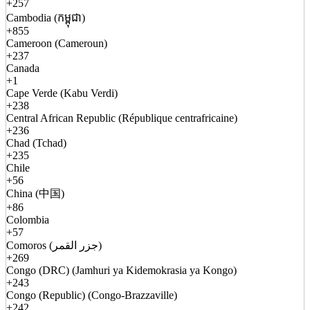
+257
Cambodia (កម្ពុជា)
+855
Cameroon (Cameroun)
+237
Canada
+1
Cape Verde (Kabu Verdi)
+238
Central African Republic (République centrafricaine)
+236
Chad (Tchad)
+235
Chile
+56
China (中国)
+86
Colombia
+57
Comoros (جزر القمر)
+269
Congo (DRC) (Jamhuri ya Kidemokrasia ya Kongo)
+243
Congo (Republic) (Congo-Brazzaville)
+242