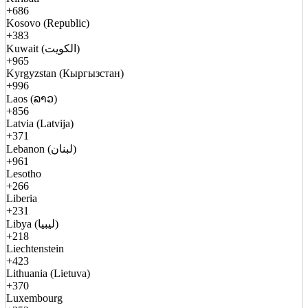
+686
Kosovo (Republic)
+383
Kuwait (الكويت)
+965
Kyrgyzstan (Кыргызстан)
+996
Laos (ລາວ)
+856
Latvia (Latvija)
+371
Lebanon (لبنان)
+961
Lesotho
+266
Liberia
+231
Libya (ليبيا)
+218
Liechtenstein
+423
Lithuania (Lietuva)
+370
Luxembourg