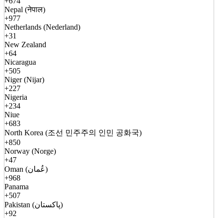
+674
Nepal (नेपाल)
+977
Netherlands (Nederland)
+31
New Zealand
+64
Nicaragua
+505
Niger (Nijar)
+227
Nigeria
+234
Niue
+683
North Korea (조선 민주주의 인민 공화국)
+850
Norway (Norge)
+47
Oman (عُمان)
+968
Panama
+507
Pakistan (پاکستان)
+92