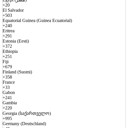
+20
El Salvador
+503
Equatorial Guinea (Guinea Ecuatorial)
+240
Eritrea
+291
Estonia (Eesti)
+372
Ethiopia
+251
Fiji
+679
Finland (Suomi)
+358
France
+33
Gabon
+241
Gambia
+220
Georgia (საქართველო)
+995
Germany (Deutschland)