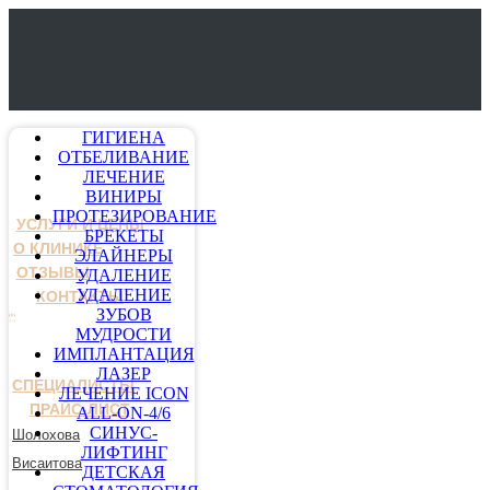
ГИГИЕНА
ОТБЕЛИВАНИЕ
ЛЕЧЕНИЕ
ВИНИРЫ
ПРОТЕЗИРОВАНИЕ
УСЛУГИ И ЦЕНЫ
БРЕКЕТЫ
О КЛИНИКЕ
ЭЛАЙНЕРЫ
ОТЗЫВЫ
УДАЛЕНИЕ
УДАЛЕНИЕ
КОНТАКТЫ
ЗУБОВ
МУДРОСТИ
ИМПЛАНТАЦИЯ
ЛАЗЕР
СПЕЦИАЛИСТЫ
ЛЕЧЕНИЕ ICON
ПРАЙС-ЛИСТ
ALL-ON-4/6
СИНУС-
Шолохова
ЛИФТИНГ
Висаитова
ДЕТСКАЯ