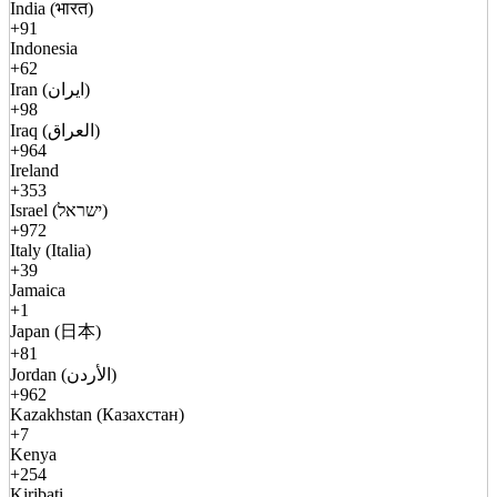
India (भारत)
+91
Indonesia
+62
Iran (ایران)
+98
Iraq (العراق)
+964
Ireland
+353
Israel (ישראל)
+972
Italy (Italia)
+39
Jamaica
+1
Japan (日本)
+81
Jordan (الأردن)
+962
Kazakhstan (Казахстан)
+7
Kenya
+254
Kiribati