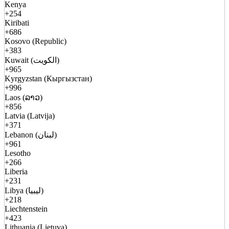
Kenya
+254
Kiribati
+686
Kosovo (Republic)
+383
Kuwait (الكويت)
+965
Kyrgyzstan (Кыргызстан)
+996
Laos (ລາວ)
+856
Latvia (Latvija)
+371
Lebanon (لبنان)
+961
Lesotho
+266
Liberia
+231
Libya (ليبيا)
+218
Liechtenstein
+423
Lithuania (Lietuva)