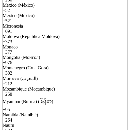
Mexico (México)
+52
Mexico (México)
+521
Micronesia
+691
Moldova (Republica Moldova)
+373
Monaco
+377
Mongolia (Монгол)
+976
Montenegro (Crna Gora)
+382
Morocco (المغرب)
+212
Mozambique (Moçambique)
+258
Myanmar (Burma) (မြန်မာ)
+95
Namibia (Namibië)
+264
Nauru