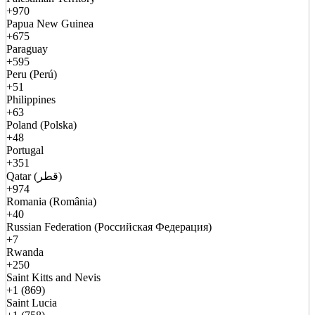
+970
Papua New Guinea
+675
Paraguay
+595
Peru (Perú)
+51
Philippines
+63
Poland (Polska)
+48
Portugal
+351
Qatar (قطر)
+974
Romania (România)
+40
Russian Federation (Российская Федерация)
+7
Rwanda
+250
Saint Kitts and Nevis
+1 (869)
Saint Lucia