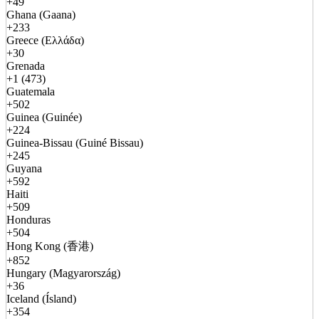
+49
Ghana (Gaana)
+233
Greece (Ελλάδα)
+30
Grenada
+1 (473)
Guatemala
+502
Guinea (Guinée)
+224
Guinea-Bissau (Guiné Bissau)
+245
Guyana
+592
Haiti
+509
Honduras
+504
Hong Kong (香港)
+852
Hungary (Magyarország)
+36
Iceland (Ísland)
+354