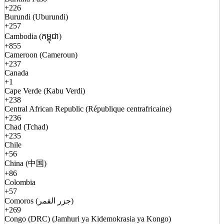
+226
Burundi (Uburundi)
+257
Cambodia (កម្ពុជា)
+855
Cameroon (Cameroun)
+237
Canada
+1
Cape Verde (Kabu Verdi)
+238
Central African Republic (République centrafricaine)
+236
Chad (Tchad)
+235
Chile
+56
China (中国)
+86
Colombia
+57
Comoros (جزر القمر)
+269
Congo (DRC) (Jamhuri ya Kidemokrasia ya Kongo)