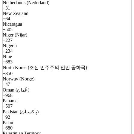
Netherlands (Nederland)
+31
New Zealand
+64
Nicaragua
+505
Niger (Nijar)
+227
Nigeria
+234
Niue
+683
North Korea (조선 민주주의 인민 공화국)
+850
Norway (Norge)
+47
Oman (عُمان)
+968
Panama
+507
Pakistan (پاکستان)
+92
Palau
+680
Palestinian Territory