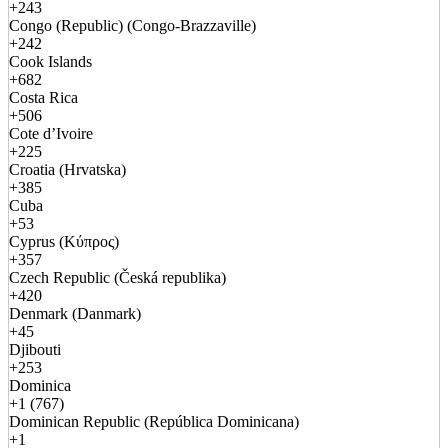
+243
Congo (Republic) (Congo-Brazzaville)
+242
Cook Islands
+682
Costa Rica
+506
Cote d’Ivoire
+225
Croatia (Hrvatska)
+385
Cuba
+53
Cyprus (Κύπρος)
+357
Czech Republic (Česká republika)
+420
Denmark (Danmark)
+45
Djibouti
+253
Dominica
+1 (767)
Dominican Republic (República Dominicana)
+1