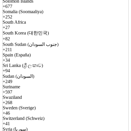
Solomon Islands
+677
Somalia (Soomaaliya)
+252
South Africa
+27
South Korea (대한민국)
+82
South Sudan (جنوب السودان)
+211
Spain (España)
+34
Sri Lanka (ශ්‍රී ලංකාව)
+94
Sudan (السودان)
+249
Suriname
+597
Swaziland
+268
Sweden (Sverige)
+46
Switzerland (Schweiz)
+41
Syria (سوريا)