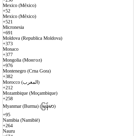
Mexico (México)
+52
Mexico (México)
+521
Micronesia
+691
Moldova (Republica Moldova)
+373
Monaco
+377
Mongolia (Монгол)
+976
Montenegro (Crna Gora)
+382
Morocco (المغرب)
+212
Mozambique (Moçambique)
+258
Myanmar (Burma) (မြန်မာ)
+95
Namibia (Namibië)
+264
Nauru