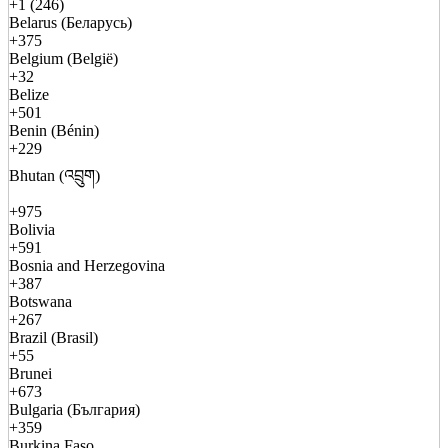
+1 (246)
Belarus (Беларусь)
+375
Belgium (België)
+32
Belize
+501
Benin (Bénin)
+229
Bhutan (འབྲུག)
+975
Bolivia
+591
Bosnia and Herzegovina
+387
Botswana
+267
Brazil (Brasil)
+55
Brunei
+673
Bulgaria (България)
+359
Burkina Faso