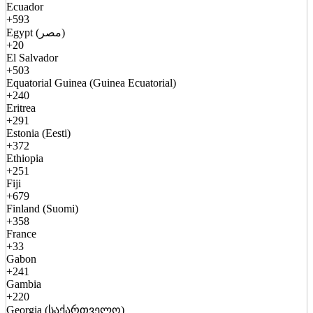
Ecuador
+593
Egypt (مصر)
+20
El Salvador
+503
Equatorial Guinea (Guinea Ecuatorial)
+240
Eritrea
+291
Estonia (Eesti)
+372
Ethiopia
+251
Fiji
+679
Finland (Suomi)
+358
France
+33
Gabon
+241
Gambia
+220
Georgia (საქართველო)