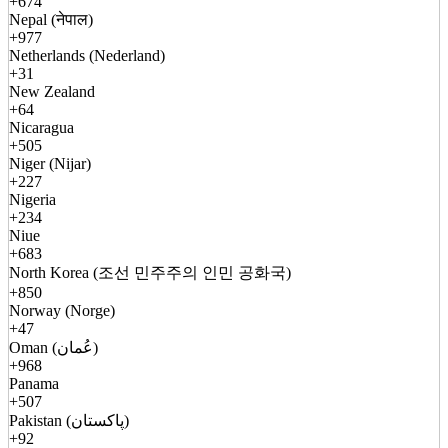
+674
Nepal (नेपाल)
+977
Netherlands (Nederland)
+31
New Zealand
+64
Nicaragua
+505
Niger (Nijar)
+227
Nigeria
+234
Niue
+683
North Korea (조선 민주주의 인민 공화국)
+850
Norway (Norge)
+47
Oman (عُمان)
+968
Panama
+507
Pakistan (پاکستان)
+92