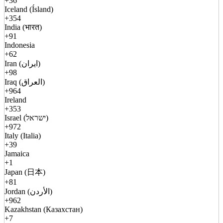
+36
Iceland (Ísland)
+354
India (भारत)
+91
Indonesia
+62
Iran (ایران)
+98
Iraq (العراق)
+964
Ireland
+353
Israel (ישראל)
+972
Italy (Italia)
+39
Jamaica
+1
Japan (日本)
+81
Jordan (الأردن)
+962
Kazakhstan (Казахстан)
+7