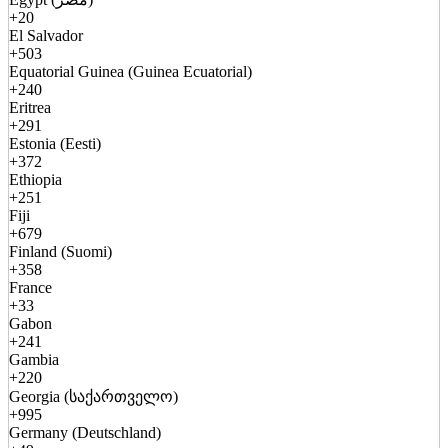
+20
El Salvador
+503
Equatorial Guinea (Guinea Ecuatorial)
+240
Eritrea
+291
Estonia (Eesti)
+372
Ethiopia
+251
Fiji
+679
Finland (Suomi)
+358
France
+33
Gabon
+241
Gambia
+220
Georgia (საქართველო)
+995
Germany (Deutschland)