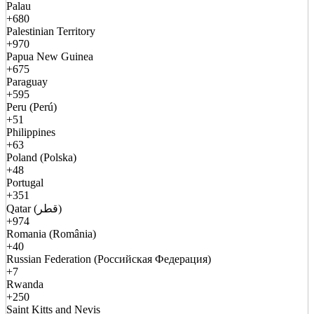
Palau
+680
Palestinian Territory
+970
Papua New Guinea
+675
Paraguay
+595
Peru (Perú)
+51
Philippines
+63
Poland (Polska)
+48
Portugal
+351
Qatar (قطر)
+974
Romania (România)
+40
Russian Federation (Российская Федерация)
+7
Rwanda
+250
Saint Kitts and Nevis