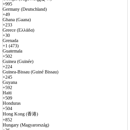
+995
Germany (Deutschland)
+49
Ghana (Gaana)
+233
Greece (Ελλάδα)
+30
Grenada
+1 (473)
Guatemala
+502
Guinea (Guinée)
+224
Guinea-Bissau (Guiné Bissau)
+245
Guyana
+592
Haiti
+509
Honduras
+504
Hong Kong (香港)
+852
Hungary (Magyarország)