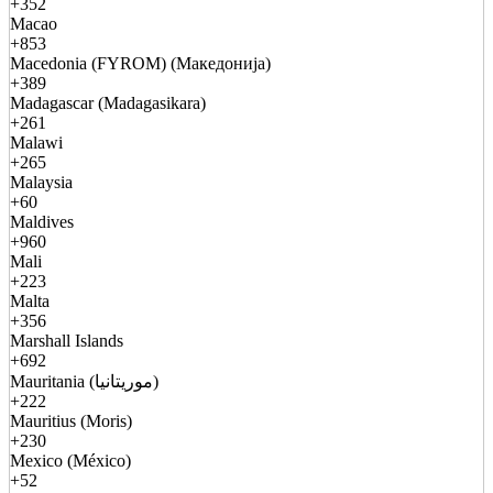
+352
Macao
+853
Macedonia (FYROM) (Македонија)
+389
Madagascar (Madagasikara)
+261
Malawi
+265
Malaysia
+60
Maldives
+960
Mali
+223
Malta
+356
Marshall Islands
+692
Mauritania (موريتانيا)
+222
Mauritius (Moris)
+230
Mexico (México)
+52