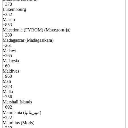
+370
Luxembourg
+352
Macao
+853
Macedonia (FYROM) (Македонија)
+389
Madagascar (Madagasikara)
+261
Malawi
+265
Malaysia
+60
Maldives
+960
Mali
+223
Malta
+356
Marshall Islands
+692
Mauritania (موريتانيا)
+222
Mauritius (Moris)
+230