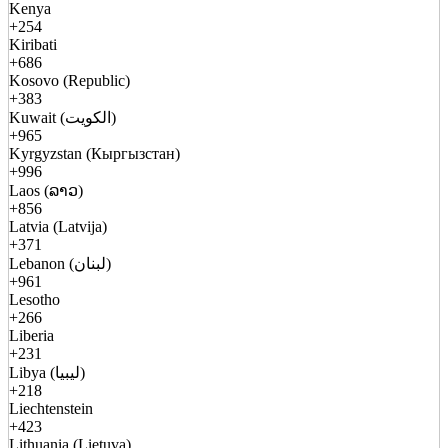
Kenya
+254
Kiribati
+686
Kosovo (Republic)
+383
Kuwait (الكويت)
+965
Kyrgyzstan (Кыргызстан)
+996
Laos (ລາວ)
+856
Latvia (Latvija)
+371
Lebanon (لبنان)
+961
Lesotho
+266
Liberia
+231
Libya (ليبيا)
+218
Liechtenstein
+423
Lithuania (Lietuva)