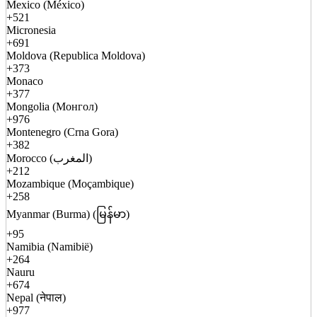
Mexico (México)
+521
Micronesia
+691
Moldova (Republica Moldova)
+373
Monaco
+377
Mongolia (Монгол)
+976
Montenegro (Crna Gora)
+382
Morocco (المغرب)
+212
Mozambique (Moçambique)
+258
Myanmar (Burma) (မြန်မာ)
+95
Namibia (Namibië)
+264
Nauru
+674
Nepal (नेपाल)
+977