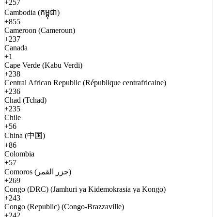
+257
Cambodia (កម្ពុជា)
+855
Cameroon (Cameroun)
+237
Canada
+1
Cape Verde (Kabu Verdi)
+238
Central African Republic (République centrafricaine)
+236
Chad (Tchad)
+235
Chile
+56
China (中国)
+86
Colombia
+57
Comoros (جزر القمر)
+269
Congo (DRC) (Jamhuri ya Kidemokrasia ya Kongo)
+243
Congo (Republic) (Congo-Brazzaville)
+242