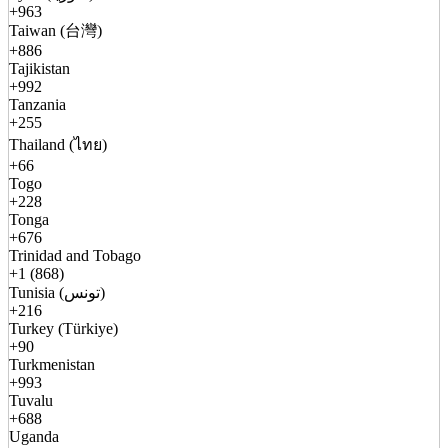
+963
Taiwan (台灣)
+886
Tajikistan
+992
Tanzania
+255
Thailand (ไทย)
+66
Togo
+228
Tonga
+676
Trinidad and Tobago
+1 (868)
Tunisia (تونس)
+216
Turkey (Türkiye)
+90
Turkmenistan
+993
Tuvalu
+688
Uganda