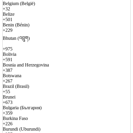
Belgium (België)
+32
Belize
+501
Benin (Bénin)
+229
Bhutan (འབྲུག)
+975
Bolivia
+591
Bosnia and Herzegovina
+387
Botswana
+267
Brazil (Brasil)
+55
Brunei
+673
Bulgaria (България)
+359
Burkina Faso
+226
Burundi (Uburundi)