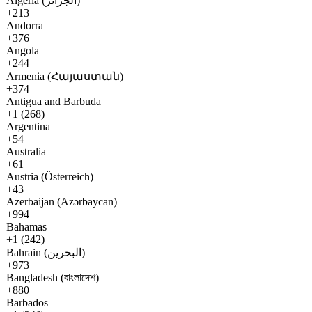
Algeria (الجزائر)
+213
Andorra
+376
Angola
+244
Armenia (Հայաստան)
+374
Antigua and Barbuda
+1 (268)
Argentina
+54
Australia
+61
Austria (Österreich)
+43
Azerbaijan (Azərbaycan)
+994
Bahamas
+1 (242)
Bahrain (البحرين)
+973
Bangladesh (বাংলাদেশ)
+880
Barbados