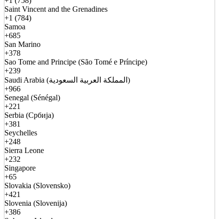
+1 (758)
Saint Vincent and the Grenadines
+1 (784)
Samoa
+685
San Marino
+378
Sao Tome and Principe (São Tomé e Príncipe)
+239
Saudi Arabia (المملكة العربية السعودية)
+966
Senegal (Sénégal)
+221
Serbia (Србија)
+381
Seychelles
+248
Sierra Leone
+232
Singapore
+65
Slovakia (Slovensko)
+421
Slovenia (Slovenija)
+386