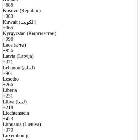
+686
Kosovo (Republic)
+383
Kuwait (الكويت)
+965
Kyrgyzstan (Кыргызстан)
+996
Laos (ລາວ)
+856
Latvia (Latvija)
+371
Lebanon (لبنان)
+961
Lesotho
+266
Liberia
+231
Libya (ليبيا)
+218
Liechtenstein
+423
Lithuania (Lietuva)
+370
Luxembourg