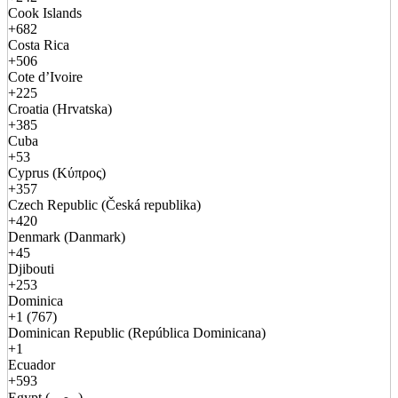
Cook Islands
+682
Costa Rica
+506
Cote d’Ivoire
+225
Croatia (Hrvatska)
+385
Cuba
+53
Cyprus (Κύπρος)
+357
Czech Republic (Česká republika)
+420
Denmark (Danmark)
+45
Djibouti
+253
Dominica
+1 (767)
Dominican Republic (República Dominicana)
+1
Ecuador
+593
Egypt (مصر)