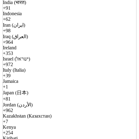
India (भारत)
+91
Indonesia
+62
Iran (ایران)
+98
Iraq (العراق)
+964
Ireland
+353
Israel (ישראל)
+972
Italy (Italia)
+39
Jamaica
+1
Japan (日本)
+81
Jordan (الأردن)
+962
Kazakhstan (Казахстан)
+7
Kenya
+254
Kiribati