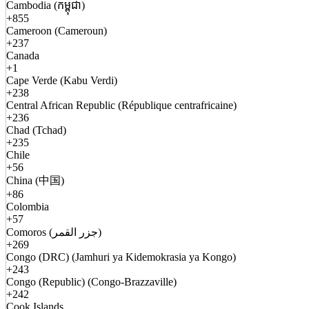
Cambodia (កម្ពុជា)
+855
Cameroon (Cameroun)
+237
Canada
+1
Cape Verde (Kabu Verdi)
+238
Central African Republic (République centrafricaine)
+236
Chad (Tchad)
+235
Chile
+56
China (中国)
+86
Colombia
+57
Comoros (جزر القمر)
+269
Congo (DRC) (Jamhuri ya Kidemokrasia ya Kongo)
+243
Congo (Republic) (Congo-Brazzaville)
+242
Cook Islands