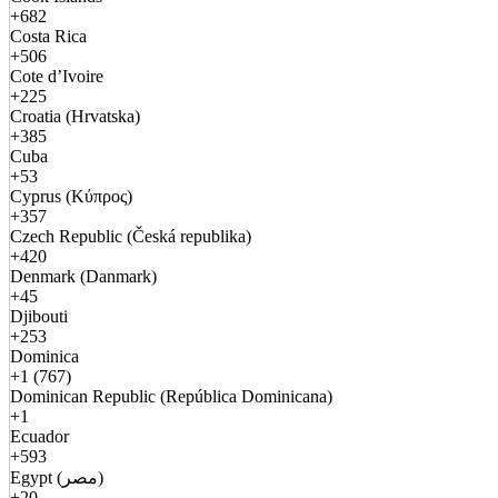
+682
Costa Rica
+506
Cote d’Ivoire
+225
Croatia (Hrvatska)
+385
Cuba
+53
Cyprus (Κύπρος)
+357
Czech Republic (Česká republika)
+420
Denmark (Danmark)
+45
Djibouti
+253
Dominica
+1 (767)
Dominican Republic (República Dominicana)
+1
Ecuador
+593
Egypt (مصر)
+20