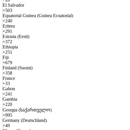
El Salvador
+503
Equatorial Guinea (Guinea Ecuatorial)
+240
Eritrea
+291
Estonia (Eesti)
+372
Ethiopia
+251
Fiji
+679
Finland (Suomi)
+358
France
+33
Gabon
+241
Gambia
+220
Georgia (საქართველო)
+995
Germany (Deutschland)
+49