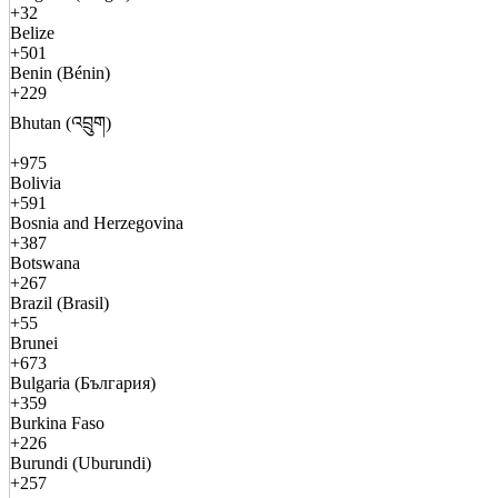
+32
Belize
+501
Benin (Bénin)
+229
Bhutan (འབྲུག)
+975
Bolivia
+591
Bosnia and Herzegovina
+387
Botswana
+267
Brazil (Brasil)
+55
Brunei
+673
Bulgaria (България)
+359
Burkina Faso
+226
Burundi (Uburundi)
+257