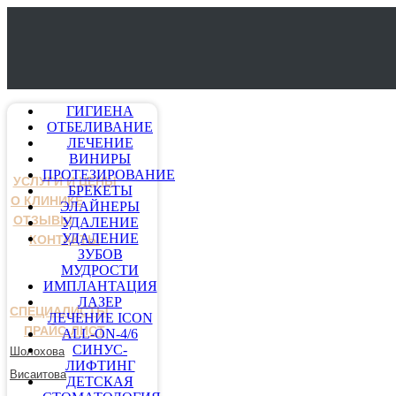
ГИГИЕНА
ОТБЕЛИВАНИЕ
ЛЕЧЕНИЕ
ВИНИРЫ
ПРОТЕЗИРОВАНИЕ
УСЛУГИ И ЦЕНЫ
БРЕКЕТЫ
О КЛИНИКЕ
ЭЛАЙНЕРЫ
ОТЗЫВЫ
УДАЛЕНИЕ
УДАЛЕНИЕ
КОНТАКТЫ
ЗУБОВ
МУДРОСТИ
ИМПЛАНТАЦИЯ
ЛАЗЕР
СПЕЦИАЛИСТЫ
ЛЕЧЕНИЕ ICON
ПРАЙС-ЛИСТ
ALL-ON-4/6
СИНУС-
Шолохова
ЛИФТИНГ
Висаитова
ДЕТСКАЯ