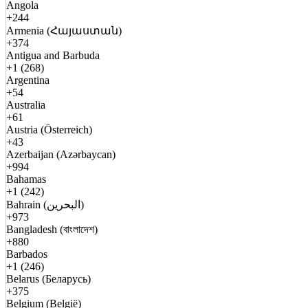
Angola
+244
Armenia (Հայաստան)
+374
Antigua and Barbuda
+1 (268)
Argentina
+54
Australia
+61
Austria (Österreich)
+43
Azerbaijan (Azərbaycan)
+994
Bahamas
+1 (242)
Bahrain (البحرين)
+973
Bangladesh (বাংলাদেশ)
+880
Barbados
+1 (246)
Belarus (Беларусь)
+375
Belgium (België)