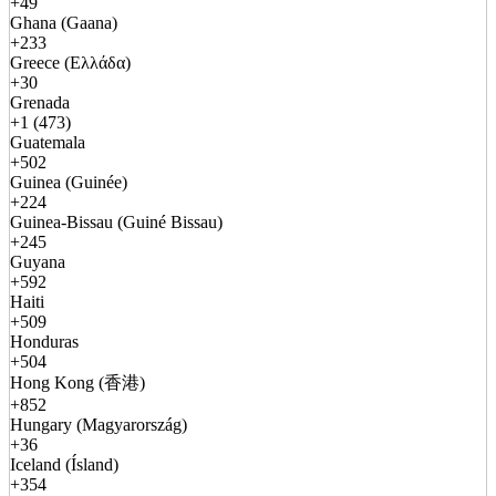
+49
Ghana (Gaana)
+233
Greece (Ελλάδα)
+30
Grenada
+1 (473)
Guatemala
+502
Guinea (Guinée)
+224
Guinea-Bissau (Guiné Bissau)
+245
Guyana
+592
Haiti
+509
Honduras
+504
Hong Kong (香港)
+852
Hungary (Magyarország)
+36
Iceland (Ísland)
+354