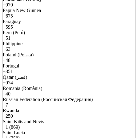
+970
Papua New Guinea
+675
Paraguay
+595
Peru (Perú)
+51
Philippines
+63
Poland (Polska)
+48
Portugal
+351
Qatar (قطر)
+974
Romania (România)
+40
Russian Federation (Российская Федерация)
+7
Rwanda
+250
Saint Kitts and Nevis
+1 (869)
Saint Lucia