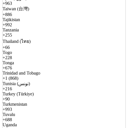
+963
Taiwan (台灣)
+886
Tajikistan
+992
Tanzania
+255
Thailand (ไทย)
+66
Togo
+228
Tonga
+676
Trinidad and Tobago
+1 (868)
Tunisia (تونس)
+216
Turkey (Türkiye)
+90
Turkmenistan
+993
Tuvalu
+688
Uganda