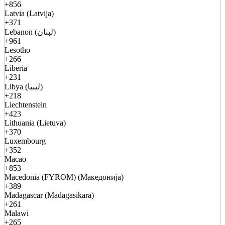
+856
Latvia (Latvija)
+371
Lebanon (لبنان)
+961
Lesotho
+266
Liberia
+231
Libya (ليبيا)
+218
Liechtenstein
+423
Lithuania (Lietuva)
+370
Luxembourg
+352
Macao
+853
Macedonia (FYROM) (Македонија)
+389
Madagascar (Madagasikara)
+261
Malawi
+265