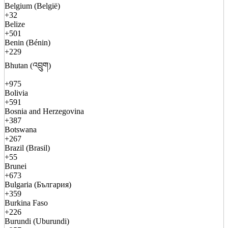
Belgium (België)
+32
Belize
+501
Benin (Bénin)
+229
Bhutan (འབྲུག)
+975
Bolivia
+591
Bosnia and Herzegovina
+387
Botswana
+267
Brazil (Brasil)
+55
Brunei
+673
Bulgaria (България)
+359
Burkina Faso
+226
Burundi (Uburundi)