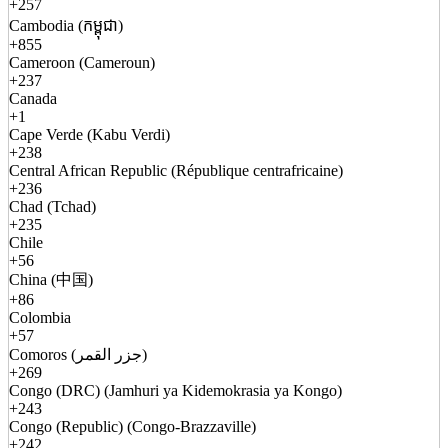
+257
Cambodia (កម្ពុជា)
+855
Cameroon (Cameroun)
+237
Canada
+1
Cape Verde (Kabu Verdi)
+238
Central African Republic (République centrafricaine)
+236
Chad (Tchad)
+235
Chile
+56
China (中国)
+86
Colombia
+57
Comoros (جزر القمر)
+269
Congo (DRC) (Jamhuri ya Kidemokrasia ya Kongo)
+243
Congo (Republic) (Congo-Brazzaville)
+242