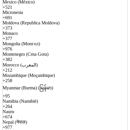
Mexico (México)
+521
Micronesia
+691
Moldova (Republica Moldova)
+373
Monaco
+377
Mongolia (Монгол)
+976
Montenegro (Crna Gora)
+382
Morocco (المغرب)
+212
Mozambique (Moçambique)
+258
Myanmar (Burma) (မြန်မာ)
+95
Namibia (Namibië)
+264
Nauru
+674
Nepal (नेपाल)
+977