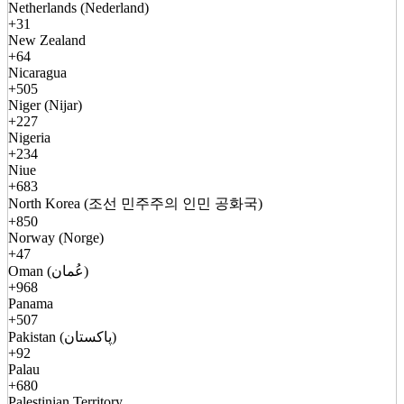
Netherlands (Nederland)
+31
New Zealand
+64
Nicaragua
+505
Niger (Nijar)
+227
Nigeria
+234
Niue
+683
North Korea (조선 민주주의 인민 공화국)
+850
Norway (Norge)
+47
Oman (عُمان)
+968
Panama
+507
Pakistan (پاکستان)
+92
Palau
+680
Palestinian Territory