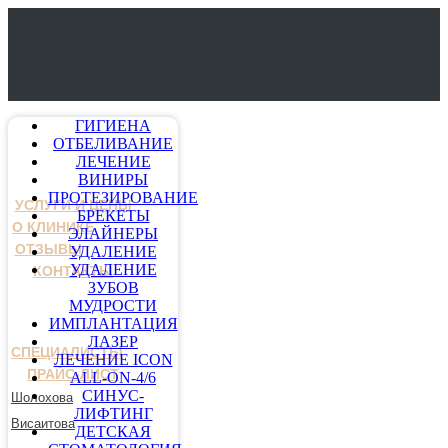
ГИГИЕНА
ОТБЕЛИВАНИЕ
ЛЕЧЕНИЕ
ВИНИРЫ
ПРОТЕЗИРОВАНИЕ
УСЛУГИ И ЦЕНЫ
БРЕКЕТЫ
О КЛИНИКЕ
ЭЛАЙНЕРЫ
ОТЗЫВЫ
УДАЛЕНИЕ
УДАЛЕНИЕ
КОНТАКТЫ
ЗУБОВ
МУДРОСТИ
ИМПЛАНТАЦИЯ
ЛАЗЕР
СПЕЦИАЛИСТЫ
ЛЕЧЕНИЕ ICON
ПРАЙС-ЛИСТ
ALL-ON-4/6
СИНУС-
Шолохова
ЛИФТИНГ
Висаитова
ДЕТСКАЯ