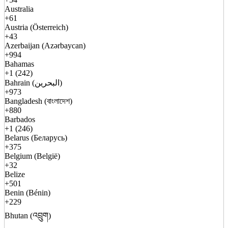
Australia
+61
Austria (Österreich)
+43
Azerbaijan (Azərbaycan)
+994
Bahamas
+1 (242)
Bahrain (البحرين)
+973
Bangladesh (বাংলাদেশ)
+880
Barbados
+1 (246)
Belarus (Беларусь)
+375
Belgium (België)
+32
Belize
+501
Benin (Bénin)
+229
Bhutan (འབྲུག)