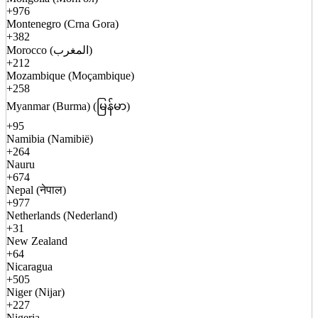
+976
Montenegro (Crna Gora)
+382
Morocco (المغرب)
+212
Mozambique (Moçambique)
+258
Myanmar (Burma) (မြန်မာ)
+95
Namibia (Namibië)
+264
Nauru
+674
Nepal (नेपाल)
+977
Netherlands (Nederland)
+31
New Zealand
+64
Nicaragua
+505
Niger (Nijar)
+227
Nigeria