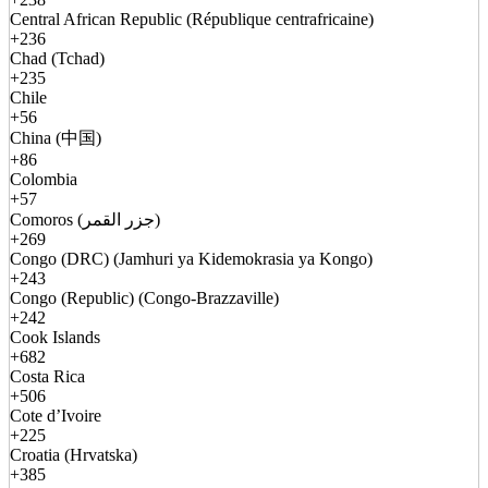
Central African Republic (République centrafricaine)
+236
Chad (Tchad)
+235
Chile
+56
China (中国)
+86
Colombia
+57
Comoros (جزر القمر)
+269
Congo (DRC) (Jamhuri ya Kidemokrasia ya Kongo)
+243
Congo (Republic) (Congo-Brazzaville)
+242
Cook Islands
+682
Costa Rica
+506
Cote d’Ivoire
+225
Croatia (Hrvatska)
+385