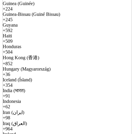
Guinea (Guinée)
+224
Guinea-Bissau (Guiné Bissau)
+245
Guyana
+592
Haiti
+509
Honduras
+504
Hong Kong (香港)
+852
Hungary (Magyarország)
+36
Iceland (Ísland)
+354
India (भारत)
+91
Indonesia
+62
Iran (ایران)
+98
Iraq (العراق)
+964