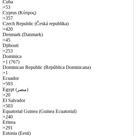
Cuba
+53
Cyprus (Κύπρος)
+357
Czech Republic (Česká republika)
+420
Denmark (Danmark)
+45
Djibouti
+253
Dominica
+1 (767)
Dominican Republic (República Dominicana)
+1
Ecuador
+593
Egypt (مصر)
+20
El Salvador
+503
Equatorial Guinea (Guinea Ecuatorial)
+240
Eritrea
+291
Estonia (Eesti)