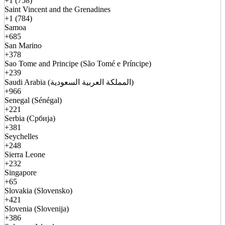
+1 (758)
Saint Vincent and the Grenadines
+1 (784)
Samoa
+685
San Marino
+378
Sao Tome and Principe (São Tomé e Príncipe)
+239
Saudi Arabia (المملكة العربية السعودية)
+966
Senegal (Sénégal)
+221
Serbia (Србија)
+381
Seychelles
+248
Sierra Leone
+232
Singapore
+65
Slovakia (Slovensko)
+421
Slovenia (Slovenija)
+386