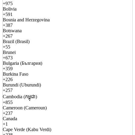
+975
Bolivia
+591
Bosnia and Herzegovina
+387
Botswana
+267
Brazil (Brasil)
+55
Brunei
+673
Bulgaria (България)
+359
Burkina Faso
+226
Burundi (Uburundi)
+257
Cambodia (កម្ពុជា)
+855
Cameroon (Cameroun)
+237
Canada
+1
Cape Verde (Kabu Verdi)
+238