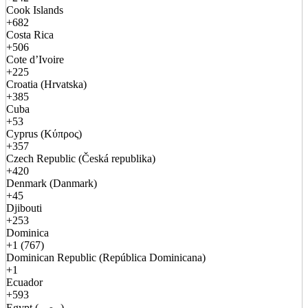
Cook Islands
+682
Costa Rica
+506
Cote d’Ivoire
+225
Croatia (Hrvatska)
+385
Cuba
+53
Cyprus (Κύπρος)
+357
Czech Republic (Česká republika)
+420
Denmark (Danmark)
+45
Djibouti
+253
Dominica
+1 (767)
Dominican Republic (República Dominicana)
+1
Ecuador
+593
Egypt (مصر)