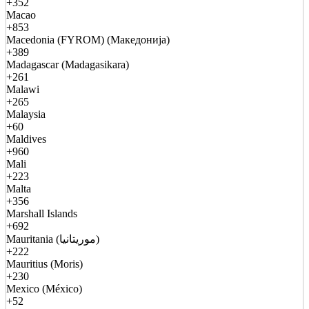
+352
Macao
+853
Macedonia (FYROM) (Македонија)
+389
Madagascar (Madagasikara)
+261
Malawi
+265
Malaysia
+60
Maldives
+960
Mali
+223
Malta
+356
Marshall Islands
+692
Mauritania (موريتانيا)
+222
Mauritius (Moris)
+230
Mexico (México)
+52