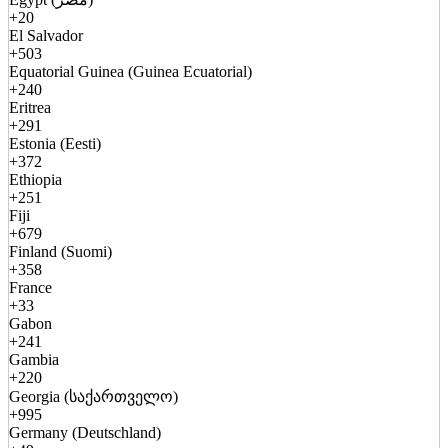
+20
El Salvador
+503
Equatorial Guinea (Guinea Ecuatorial)
+240
Eritrea
+291
Estonia (Eesti)
+372
Ethiopia
+251
Fiji
+679
Finland (Suomi)
+358
France
+33
Gabon
+241
Gambia
+220
Georgia (საქართველო)
+995
Germany (Deutschland)