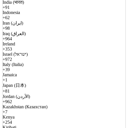
India (भारत)
+91
Indonesia
+62
Iran (ایران)
+98
Iraq (العراق)
+964
Ireland
+353
Israel (ישראל)
+972
Italy (Italia)
+39
Jamaica
+1
Japan (日本)
+81
Jordan (الأردن)
+962
Kazakhstan (Казахстан)
+7
Kenya
+254
Kiribati