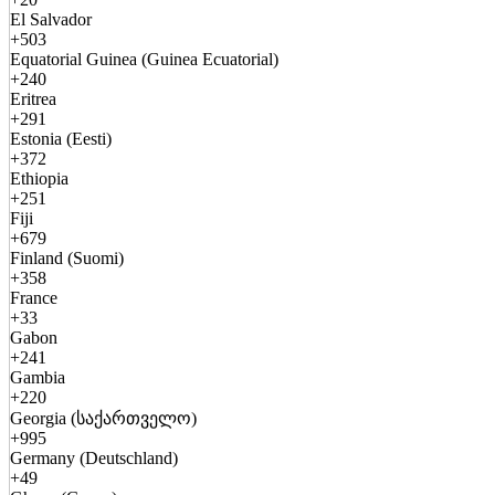
El Salvador
+503
Equatorial Guinea (Guinea Ecuatorial)
+240
Eritrea
+291
Estonia (Eesti)
+372
Ethiopia
+251
Fiji
+679
Finland (Suomi)
+358
France
+33
Gabon
+241
Gambia
+220
Georgia (საქართველო)
+995
Germany (Deutschland)
+49