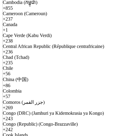
Cambodia (កម្ពុជា)
+855
Cameroon (Cameroun)
+237
Canada
+1
Cape Verde (Kabu Verdi)
+238
Central African Republic (République centrafricaine)
+236
Chad (Tchad)
+235
Chile
+56
China (中国)
+86
Colombia
+57
Comoros (جزر القمر)
+269
Congo (DRC) (Jamhuri ya Kidemokrasia ya Kongo)
+243
Congo (Republic) (Congo-Brazzaville)
+242
Cook Islands