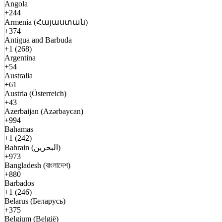
Angola
+244
Armenia (Հայաստան)
+374
Antigua and Barbuda
+1 (268)
Argentina
+54
Australia
+61
Austria (Österreich)
+43
Azerbaijan (Azərbaycan)
+994
Bahamas
+1 (242)
Bahrain (البحرين)
+973
Bangladesh (বাংলাদেশ)
+880
Barbados
+1 (246)
Belarus (Беларусь)
+375
Belgium (België)