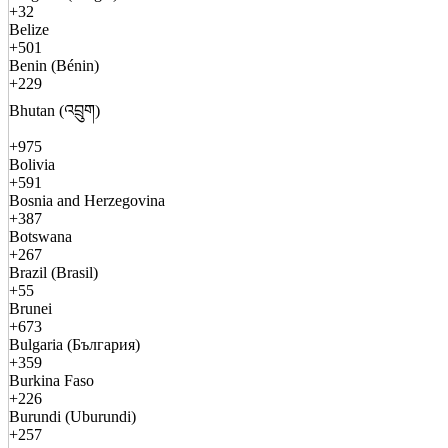
+32
Belize
+501
Benin (Bénin)
+229
Bhutan (འབྲུག)
+975
Bolivia
+591
Bosnia and Herzegovina
+387
Botswana
+267
Brazil (Brasil)
+55
Brunei
+673
Bulgaria (България)
+359
Burkina Faso
+226
Burundi (Uburundi)
+257