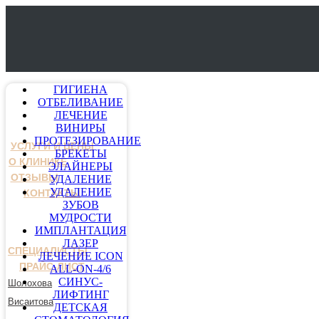
ГИГИЕНА
ОТБЕЛИВАНИЕ
ЛЕЧЕНИЕ
ВИНИРЫ
ПРОТЕЗИРОВАНИЕ
УСЛУГИ И ЦЕНЫ
БРЕКЕТЫ
О КЛИНИКЕ
ЭЛАЙНЕРЫ
ОТЗЫВЫ
УДАЛЕНИЕ
УДАЛЕНИЕ
КОНТАКТЫ
ЗУБОВ
МУДРОСТИ
ИМПЛАНТАЦИЯ
ЛАЗЕР
СПЕЦИАЛИСТЫ
ЛЕЧЕНИЕ ICON
ПРАЙС-ЛИСТ
ALL-ON-4/6
СИНУС-
Шолохова
ЛИФТИНГ
Висаитова
ДЕТСКАЯ