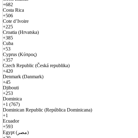
+682
Costa Rica
+506
Cote d’Ivoire
+225
Croatia (Hrvatska)
+385
Cuba
+53
Cyprus (Κύπρος)
+357
Czech Republic (Česká republika)
+420
Denmark (Danmark)
+45
Djibouti
+253
Dominica
+1 (767)
Dominican Republic (República Dominicana)
+1
Ecuador
+593
Egypt (مصر)
+20