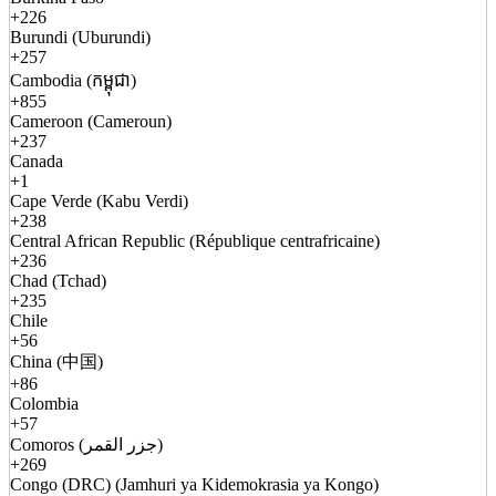
+226
Burundi (Uburundi)
+257
Cambodia (កម្ពុជា)
+855
Cameroon (Cameroun)
+237
Canada
+1
Cape Verde (Kabu Verdi)
+238
Central African Republic (République centrafricaine)
+236
Chad (Tchad)
+235
Chile
+56
China (中国)
+86
Colombia
+57
Comoros (جزر القمر)
+269
Congo (DRC) (Jamhuri ya Kidemokrasia ya Kongo)