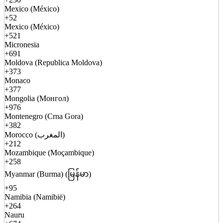
Mexico (México)
+52
Mexico (México)
+521
Micronesia
+691
Moldova (Republica Moldova)
+373
Monaco
+377
Mongolia (Монгол)
+976
Montenegro (Crna Gora)
+382
Morocco (المغرب)
+212
Mozambique (Moçambique)
+258
Myanmar (Burma) (မြန်မာ)
+95
Namibia (Namibië)
+264
Nauru