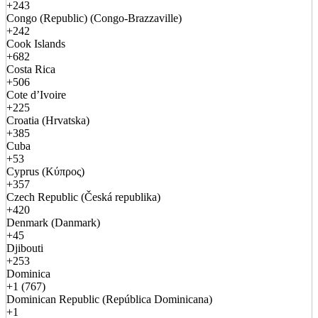
+243
Congo (Republic) (Congo-Brazzaville)
+242
Cook Islands
+682
Costa Rica
+506
Cote d’Ivoire
+225
Croatia (Hrvatska)
+385
Cuba
+53
Cyprus (Κύπρος)
+357
Czech Republic (Česká republika)
+420
Denmark (Danmark)
+45
Djibouti
+253
Dominica
+1 (767)
Dominican Republic (República Dominicana)
+1