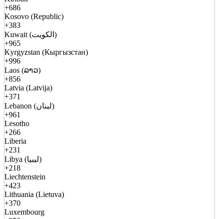
+686
Kosovo (Republic)
+383
Kuwait (الكويت)
+965
Kyrgyzstan (Кыргызстан)
+996
Laos (ລາວ)
+856
Latvia (Latvija)
+371
Lebanon (لبنان)
+961
Lesotho
+266
Liberia
+231
Libya (ليبيا)
+218
Liechtenstein
+423
Lithuania (Lietuva)
+370
Luxembourg