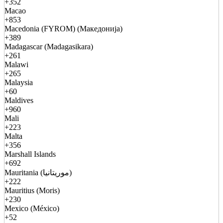
+352
Macao
+853
Macedonia (FYROM) (Македонија)
+389
Madagascar (Madagasikara)
+261
Malawi
+265
Malaysia
+60
Maldives
+960
Mali
+223
Malta
+356
Marshall Islands
+692
Mauritania (موريتانيا)
+222
Mauritius (Moris)
+230
Mexico (México)
+52