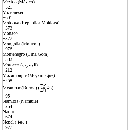
Mexico (México)
+521
Micronesia
+691
Moldova (Republica Moldova)
+373
Monaco
+377
Mongolia (Монгол)
+976
Montenegro (Crna Gora)
+382
Morocco (المغرب)
+212
Mozambique (Moçambique)
+258
Myanmar (Burma) (မြန်မာ)
+95
Namibia (Namibië)
+264
Nauru
+674
Nepal (नेपाल)
+977