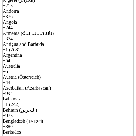
Algeria (الجزائر)
+213
Andorra
+376
Angola
+244
Armenia (Հայաստան)
+374
Antigua and Barbuda
+1 (268)
Argentina
+54
Australia
+61
Austria (Österreich)
+43
Azerbaijan (Azərbaycan)
+994
Bahamas
+1 (242)
Bahrain (البحرين)
+973
Bangladesh (বাংলাদেশ)
+880
Barbados