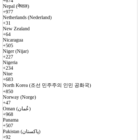
+674
Nepal (नेपाल)
+977
Netherlands (Nederland)
+31
New Zealand
+64
Nicaragua
+505
Niger (Nijar)
+227
Nigeria
+234
Niue
+683
North Korea (조선 민주주의 인민 공화국)
+850
Norway (Norge)
+47
Oman (عُمان)
+968
Panama
+507
Pakistan (پاکستان)
+92