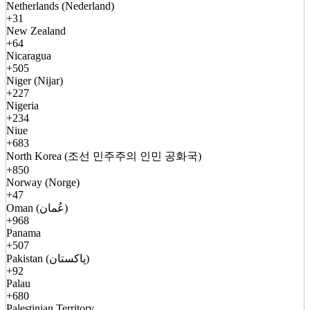
Netherlands (Nederland)
+31
New Zealand
+64
Nicaragua
+505
Niger (Nijar)
+227
Nigeria
+234
Niue
+683
North Korea (조선 민주주의 인민 공화국)
+850
Norway (Norge)
+47
Oman (عُمان)
+968
Panama
+507
Pakistan (پاکستان)
+92
Palau
+680
Palestinian Territory