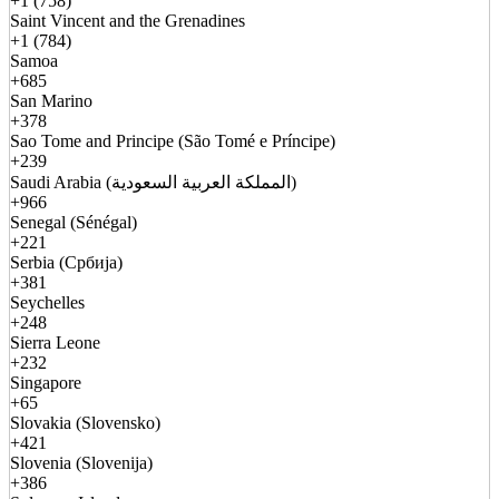
+1 (758)
Saint Vincent and the Grenadines
+1 (784)
Samoa
+685
San Marino
+378
Sao Tome and Principe (São Tomé e Príncipe)
+239
Saudi Arabia (المملكة العربية السعودية)
+966
Senegal (Sénégal)
+221
Serbia (Србија)
+381
Seychelles
+248
Sierra Leone
+232
Singapore
+65
Slovakia (Slovensko)
+421
Slovenia (Slovenija)
+386