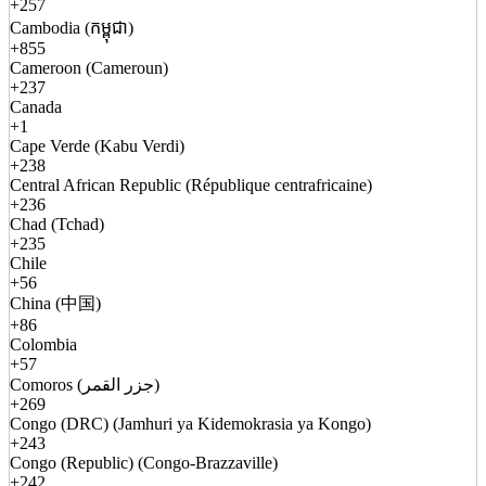
+257
Cambodia (កម្ពុជា)
+855
Cameroon (Cameroun)
+237
Canada
+1
Cape Verde (Kabu Verdi)
+238
Central African Republic (République centrafricaine)
+236
Chad (Tchad)
+235
Chile
+56
China (中国)
+86
Colombia
+57
Comoros (جزر القمر)
+269
Congo (DRC) (Jamhuri ya Kidemokrasia ya Kongo)
+243
Congo (Republic) (Congo-Brazzaville)
+242