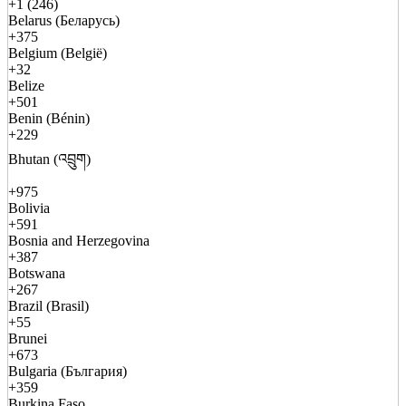
+1 (246)
Belarus (Беларусь)
+375
Belgium (België)
+32
Belize
+501
Benin (Bénin)
+229
Bhutan (འབྲུག)
+975
Bolivia
+591
Bosnia and Herzegovina
+387
Botswana
+267
Brazil (Brasil)
+55
Brunei
+673
Bulgaria (България)
+359
Burkina Faso