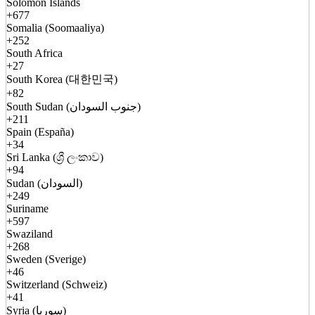
Solomon Islands
+677
Somalia (Soomaaliya)
+252
South Africa
+27
South Korea (대한민국)
+82
South Sudan (جنوب السودان)
+211
Spain (España)
+34
Sri Lanka (ශ්‍රී ලංකාව)
+94
Sudan (السودان)
+249
Suriname
+597
Swaziland
+268
Sweden (Sverige)
+46
Switzerland (Schweiz)
+41
Syria (سوريا)