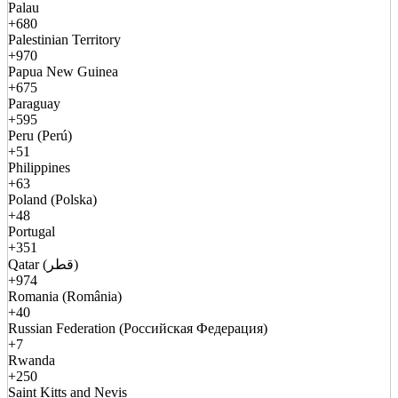
Palau
+680
Palestinian Territory
+970
Papua New Guinea
+675
Paraguay
+595
Peru (Perú)
+51
Philippines
+63
Poland (Polska)
+48
Portugal
+351
Qatar (قطر)
+974
Romania (România)
+40
Russian Federation (Российская Федерация)
+7
Rwanda
+250
Saint Kitts and Nevis