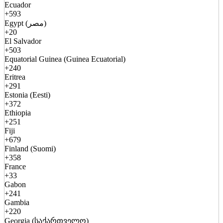
Ecuador
+593
Egypt (مصر)
+20
El Salvador
+503
Equatorial Guinea (Guinea Ecuatorial)
+240
Eritrea
+291
Estonia (Eesti)
+372
Ethiopia
+251
Fiji
+679
Finland (Suomi)
+358
France
+33
Gabon
+241
Gambia
+220
Georgia (საქართველო)