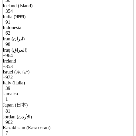
+36
Iceland (Ísland)
+354
India (भारत)
+91
Indonesia
+62
Iran (ایران)
+98
Iraq (العراق)
+964
Ireland
+353
Israel (ישראל)
+972
Italy (Italia)
+39
Jamaica
+1
Japan (日本)
+81
Jordan (الأردن)
+962
Kazakhstan (Казахстан)
+7