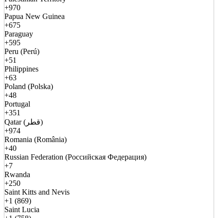
+970
Papua New Guinea
+675
Paraguay
+595
Peru (Perú)
+51
Philippines
+63
Poland (Polska)
+48
Portugal
+351
Qatar (قطر)
+974
Romania (România)
+40
Russian Federation (Российская Федерация)
+7
Rwanda
+250
Saint Kitts and Nevis
+1 (869)
Saint Lucia