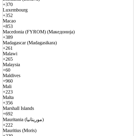
+370
Luxembourg
+352
Macao
+853
Macedonia (FYROM) (Македонија)
+389
Madagascar (Madagasikara)
+261
Malawi
+265
Malaysia
+60
Maldives
+960
Mali
+223
Malta
+356
Marshall Islands
+692
Mauritania (موريتانيا)
+222
Mauritius (Moris)
+230