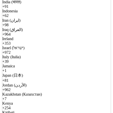
India (भारत)
+91
Indonesia
+62
Iran (ایران)
+98
Iraq (العراق)
+964
Ireland
+353
Israel (ישראל)
+972
Italy (Italia)
+39
Jamaica
+1
Japan (日本)
+81
Jordan (الأردن)
+962
Kazakhstan (Казахстан)
+7
Kenya
+254
Kiribati