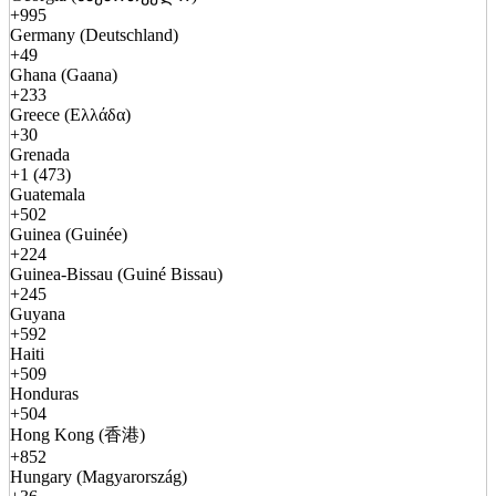
+995
Germany (Deutschland)
+49
Ghana (Gaana)
+233
Greece (Ελλάδα)
+30
Grenada
+1 (473)
Guatemala
+502
Guinea (Guinée)
+224
Guinea-Bissau (Guiné Bissau)
+245
Guyana
+592
Haiti
+509
Honduras
+504
Hong Kong (香港)
+852
Hungary (Magyarország)