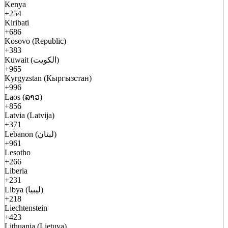
Kenya
+254
Kiribati
+686
Kosovo (Republic)
+383
Kuwait (الكويت)
+965
Kyrgyzstan (Кыргызстан)
+996
Laos (ລາວ)
+856
Latvia (Latvija)
+371
Lebanon (لبنان)
+961
Lesotho
+266
Liberia
+231
Libya (ليبيا)
+218
Liechtenstein
+423
Lithuania (Lietuva)