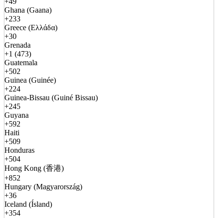
+49
Ghana (Gaana)
+233
Greece (Ελλάδα)
+30
Grenada
+1 (473)
Guatemala
+502
Guinea (Guinée)
+224
Guinea-Bissau (Guiné Bissau)
+245
Guyana
+592
Haiti
+509
Honduras
+504
Hong Kong (香港)
+852
Hungary (Magyarország)
+36
Iceland (Ísland)
+354