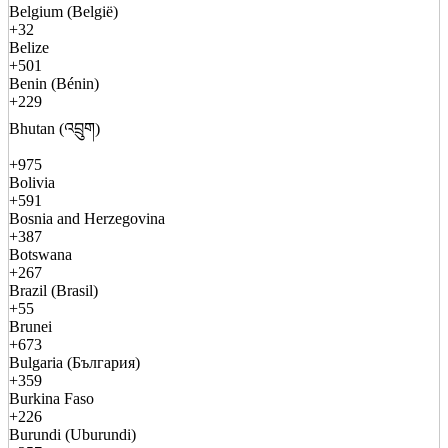
Belgium (België)
+32
Belize
+501
Benin (Bénin)
+229
Bhutan (འབྲུག)
+975
Bolivia
+591
Bosnia and Herzegovina
+387
Botswana
+267
Brazil (Brasil)
+55
Brunei
+673
Bulgaria (България)
+359
Burkina Faso
+226
Burundi (Uburundi)