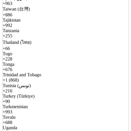
+963
Taiwan (台灣)
+886
Tajikistan
+992
Tanzania
+255
Thailand (ไทย)
+66
Togo
+228
Tonga
+676
Trinidad and Tobago
+1 (868)
Tunisia (تونس)
+216
Turkey (Türkiye)
+90
Turkmenistan
+993
Tuvalu
+688
Uganda