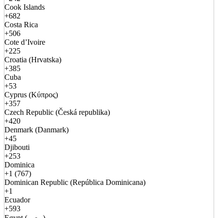
Cook Islands
+682
Costa Rica
+506
Cote d’Ivoire
+225
Croatia (Hrvatska)
+385
Cuba
+53
Cyprus (Κύπρος)
+357
Czech Republic (Česká republika)
+420
Denmark (Danmark)
+45
Djibouti
+253
Dominica
+1 (767)
Dominican Republic (República Dominicana)
+1
Ecuador
+593
Egypt (مصر)