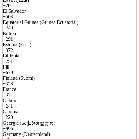
+20
El Salvador
+503
Equatorial Guinea (Guinea Ecuatorial)
+240
Eritrea
+291
Estonia (Eesti)
+372
Ethiopia
+251
Fiji
+679
Finland (Suomi)
+358
France
+33
Gabon
+241
Gambia
+220
Georgia (საქართველო)
+995
Germany (Deutschland)