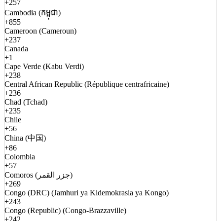
+257
Cambodia (កម្ពុជា)
+855
Cameroon (Cameroun)
+237
Canada
+1
Cape Verde (Kabu Verdi)
+238
Central African Republic (République centrafricaine)
+236
Chad (Tchad)
+235
Chile
+56
China (中国)
+86
Colombia
+57
Comoros (جزر القمر)
+269
Congo (DRC) (Jamhuri ya Kidemokrasia ya Kongo)
+243
Congo (Republic) (Congo-Brazzaville)
+242