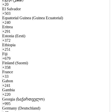
+20
El Salvador
+503
Equatorial Guinea (Guinea Ecuatorial)
+240
Eritrea
+291
Estonia (Eesti)
+372
Ethiopia
+251
Fiji
+679
Finland (Suomi)
+358
France
+33
Gabon
+241
Gambia
+220
Georgia (საქართველო)
+995
Germany (Deutschland)