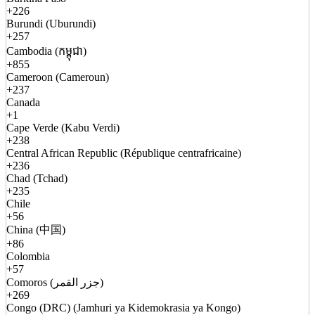
+226
Burundi (Uburundi)
+257
Cambodia (កម្ពុជា)
+855
Cameroon (Cameroun)
+237
Canada
+1
Cape Verde (Kabu Verdi)
+238
Central African Republic (République centrafricaine)
+236
Chad (Tchad)
+235
Chile
+56
China (中国)
+86
Colombia
+57
Comoros (جزر القمر)
+269
Congo (DRC) (Jamhuri ya Kidemokrasia ya Kongo)