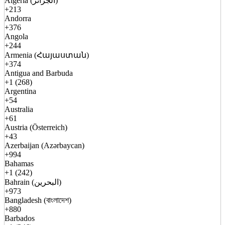
Algeria (الجزائر)
+213
Andorra
+376
Angola
+244
Armenia (Հայաստան)
+374
Antigua and Barbuda
+1 (268)
Argentina
+54
Australia
+61
Austria (Österreich)
+43
Azerbaijan (Azərbaycan)
+994
Bahamas
+1 (242)
Bahrain (البحرين)
+973
Bangladesh (বাংলাদেশ)
+880
Barbados