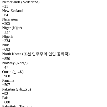
Netherlands (Nederland)
+31
New Zealand
+64
Nicaragua
+505
Niger (Nijar)
+227
Nigeria
+234
Niue
+683
North Korea (조선 민주주의 인민 공화국)
+850
Norway (Norge)
+47
Oman (عُمان)
+968
Panama
+507
Pakistan (پاکستان)
+92
Palau
+680
Palestinian Territory