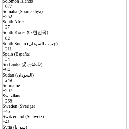
Solomon Islands
+677
Somalia (Soomaaliya)
+252
South Africa
+27
South Korea (대한민국)
+82
South Sudan (جنوب السودان)
+211
Spain (España)
+34
Sri Lanka (ශ්‍රී ලංකාව)
+94
Sudan (السودان)
+249
Suriname
+597
Swaziland
+268
Sweden (Sverige)
+46
Switzerland (Schweiz)
+41
Syria (سوريا)