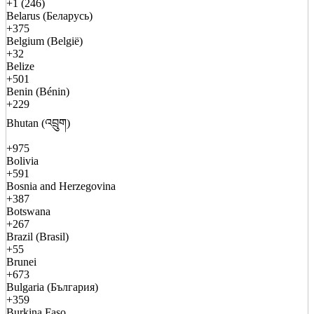
+1 (246)
Belarus (Беларусь)
+375
Belgium (België)
+32
Belize
+501
Benin (Bénin)
+229
Bhutan (འབྲུག)
+975
Bolivia
+591
Bosnia and Herzegovina
+387
Botswana
+267
Brazil (Brasil)
+55
Brunei
+673
Bulgaria (България)
+359
Burkina Faso