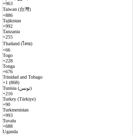
+963
Taiwan (台灣)
+886
Tajikistan
+992
Tanzania
+255
Thailand (ไทย)
+66
Togo
+228
Tonga
+676
Trinidad and Tobago
+1 (868)
Tunisia (تونس)
+216
Turkey (Türkiye)
+90
Turkmenistan
+993
Tuvalu
+688
Uganda