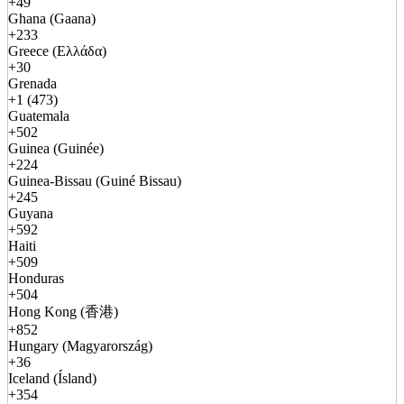
+49
Ghana (Gaana)
+233
Greece (Ελλάδα)
+30
Grenada
+1 (473)
Guatemala
+502
Guinea (Guinée)
+224
Guinea-Bissau (Guiné Bissau)
+245
Guyana
+592
Haiti
+509
Honduras
+504
Hong Kong (香港)
+852
Hungary (Magyarország)
+36
Iceland (Ísland)
+354