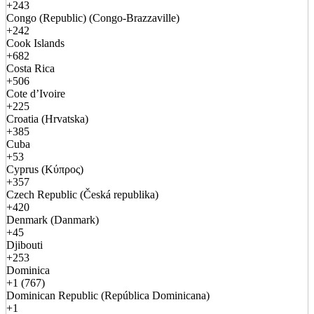
+243
Congo (Republic) (Congo-Brazzaville)
+242
Cook Islands
+682
Costa Rica
+506
Cote d’Ivoire
+225
Croatia (Hrvatska)
+385
Cuba
+53
Cyprus (Κύπρος)
+357
Czech Republic (Česká republika)
+420
Denmark (Danmark)
+45
Djibouti
+253
Dominica
+1 (767)
Dominican Republic (República Dominicana)
+1