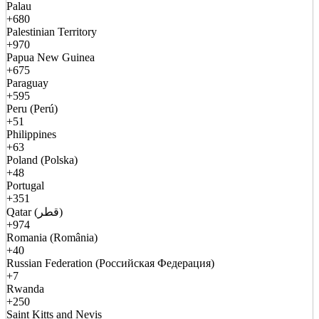
Palau
+680
Palestinian Territory
+970
Papua New Guinea
+675
Paraguay
+595
Peru (Perú)
+51
Philippines
+63
Poland (Polska)
+48
Portugal
+351
Qatar (قطر)
+974
Romania (România)
+40
Russian Federation (Российская Федерация)
+7
Rwanda
+250
Saint Kitts and Nevis