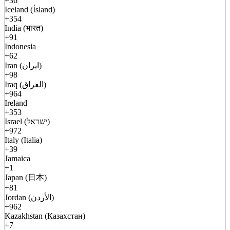
+36
Iceland (Ísland)
+354
India (भारत)
+91
Indonesia
+62
Iran (ایران)
+98
Iraq (العراق)
+964
Ireland
+353
Israel (ישראל)
+972
Italy (Italia)
+39
Jamaica
+1
Japan (日本)
+81
Jordan (الأردن)
+962
Kazakhstan (Казахстан)
+7