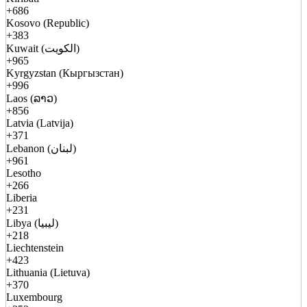
+686
Kosovo (Republic)
+383
Kuwait (الكويت)
+965
Kyrgyzstan (Кыргызстан)
+996
Laos (ລາວ)
+856
Latvia (Latvija)
+371
Lebanon (لبنان)
+961
Lesotho
+266
Liberia
+231
Libya (ليبيا)
+218
Liechtenstein
+423
Lithuania (Lietuva)
+370
Luxembourg