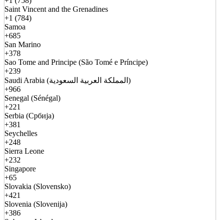
+1 (758)
Saint Vincent and the Grenadines
+1 (784)
Samoa
+685
San Marino
+378
Sao Tome and Principe (São Tomé e Príncipe)
+239
Saudi Arabia (المملكة العربية السعودية)
+966
Senegal (Sénégal)
+221
Serbia (Србија)
+381
Seychelles
+248
Sierra Leone
+232
Singapore
+65
Slovakia (Slovensko)
+421
Slovenia (Slovenija)
+386