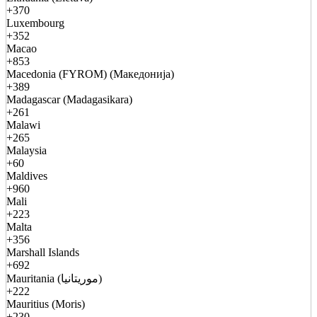
+370
Luxembourg
+352
Macao
+853
Macedonia (FYROM) (Македонија)
+389
Madagascar (Madagasikara)
+261
Malawi
+265
Malaysia
+60
Maldives
+960
Mali
+223
Malta
+356
Marshall Islands
+692
Mauritania (موريتانيا)
+222
Mauritius (Moris)
+230