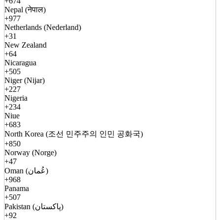
+674
Nepal (नेपाल)
+977
Netherlands (Nederland)
+31
New Zealand
+64
Nicaragua
+505
Niger (Nijar)
+227
Nigeria
+234
Niue
+683
North Korea (조선 민주주의 인민 공화국)
+850
Norway (Norge)
+47
Oman (عُمان)
+968
Panama
+507
Pakistan (پاکستان)
+92