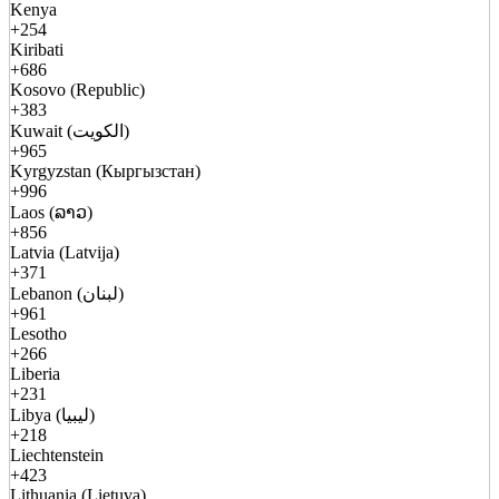
Kenya
+254
Kiribati
+686
Kosovo (Republic)
+383
Kuwait (الكويت)
+965
Kyrgyzstan (Кыргызстан)
+996
Laos (ລາວ)
+856
Latvia (Latvija)
+371
Lebanon (لبنان)
+961
Lesotho
+266
Liberia
+231
Libya (ليبيا)
+218
Liechtenstein
+423
Lithuania (Lietuva)