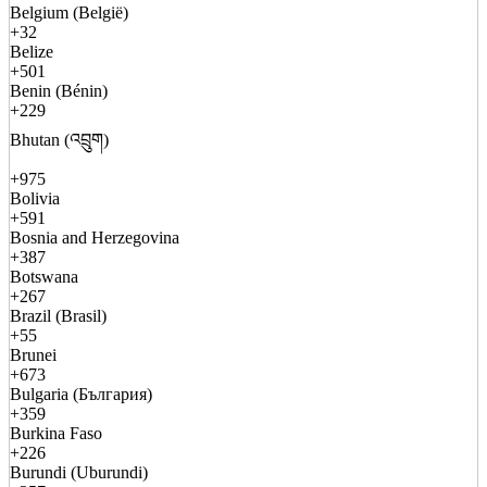
Belgium (België)
+32
Belize
+501
Benin (Bénin)
+229
Bhutan (འབྲུག)
+975
Bolivia
+591
Bosnia and Herzegovina
+387
Botswana
+267
Brazil (Brasil)
+55
Brunei
+673
Bulgaria (България)
+359
Burkina Faso
+226
Burundi (Uburundi)