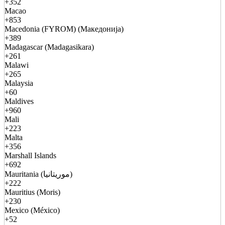
+352
Macao
+853
Macedonia (FYROM) (Македонија)
+389
Madagascar (Madagasikara)
+261
Malawi
+265
Malaysia
+60
Maldives
+960
Mali
+223
Malta
+356
Marshall Islands
+692
Mauritania (موريتانيا)
+222
Mauritius (Moris)
+230
Mexico (México)
+52