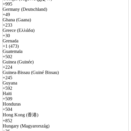
+995
Germany (Deutschland)
+49
Ghana (Gaana)
+233
Greece (Ελλάδα)
+30
Grenada
+1 (473)
Guatemala
+502
Guinea (Guinée)
+224
Guinea-Bissau (Guiné Bissau)
+245
Guyana
+592
Haiti
+509
Honduras
+504
Hong Kong (香港)
+852
Hungary (Magyarország)