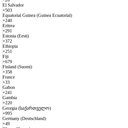
El Salvador
+503
Equatorial Guinea (Guinea Ecuatorial)
+240
Eritrea
+291
Estonia (Eesti)
+372
Ethiopia
+251
Fiji
+679
Finland (Suomi)
+358
France
+33
Gabon
+241
Gambia
+220
Georgia (საქართველო)
+995
Germany (Deutschland)
+49