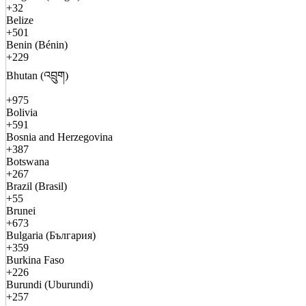
+32
Belize
+501
Benin (Bénin)
+229
Bhutan (འབྲུག)
+975
Bolivia
+591
Bosnia and Herzegovina
+387
Botswana
+267
Brazil (Brasil)
+55
Brunei
+673
Bulgaria (България)
+359
Burkina Faso
+226
Burundi (Uburundi)
+257