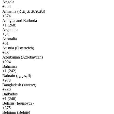
Angola
+244
Armenia (Հայաստան)
+374
Antigua and Barbuda
+1 (268)
Argentina
+54
Australia
+61
Austria (Österreich)
+43
Azerbaijan (Azərbaycan)
+994
Bahamas
+1 (242)
Bahrain (البحرين)
+973
Bangladesh (বাংলাদেশ)
+880
Barbados
+1 (246)
Belarus (Беларусь)
+375
Belgium (België)