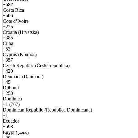
+682
Costa Rica
+506
Cote d’Ivoire
+225
Croatia (Hrvatska)
+385
Cuba
+53
Cyprus (Κύπρος)
+357
Czech Republic (Česká republika)
+420
Denmark (Danmark)
+45
Djibouti
+253
Dominica
+1 (767)
Dominican Republic (República Dominicana)
+1
Ecuador
+593
Egypt (مصر)
+20