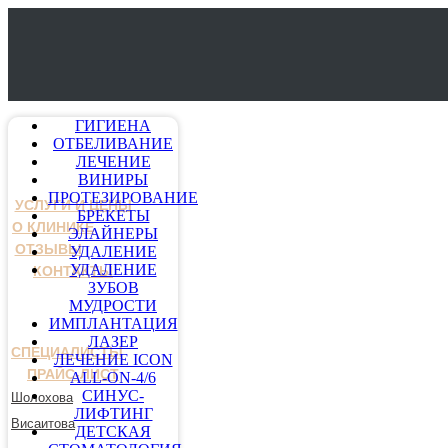
ГИГИЕНА
ОТБЕЛИВАНИЕ
ЛЕЧЕНИЕ
ВИНИРЫ
ПРОТЕЗИРОВАНИЕ
УСЛУГИ И ЦЕНЫ
БРЕКЕТЫ
О КЛИНИКЕ
ЭЛАЙНЕРЫ
ОТЗЫВЫ
УДАЛЕНИЕ
УДАЛЕНИЕ
КОНТАКТЫ
ЗУБОВ
МУДРОСТИ
ИМПЛАНТАЦИЯ
ЛАЗЕР
СПЕЦИАЛИСТЫ
ЛЕЧЕНИЕ ICON
ПРАЙС-ЛИСТ
ALL-ON-4/6
СИНУС-
Шолохова
ЛИФТИНГ
Висаитова
ДЕТСКАЯ