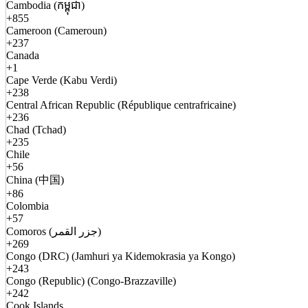
Cambodia (កម្ពុជា)
+855
Cameroon (Cameroun)
+237
Canada
+1
Cape Verde (Kabu Verdi)
+238
Central African Republic (République centrafricaine)
+236
Chad (Tchad)
+235
Chile
+56
China (中国)
+86
Colombia
+57
Comoros (جزر القمر)
+269
Congo (DRC) (Jamhuri ya Kidemokrasia ya Kongo)
+243
Congo (Republic) (Congo-Brazzaville)
+242
Cook Islands