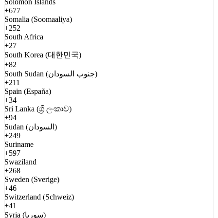
Solomon Islands
+677
Somalia (Soomaaliya)
+252
South Africa
+27
South Korea (대한민국)
+82
South Sudan (جنوب السودان)
+211
Spain (España)
+34
Sri Lanka (ශ්‍රී ලංකාව)
+94
Sudan (السودان)
+249
Suriname
+597
Swaziland
+268
Sweden (Sverige)
+46
Switzerland (Schweiz)
+41
Syria (سوريا)