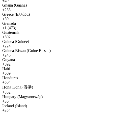
+49
Ghana (Gaana)
+233
Greece (Ελλάδα)
+30
Grenada
+1 (473)
Guatemala
+502
Guinea (Guinée)
+224
Guinea-Bissau (Guiné Bissau)
+245
Guyana
+592
Haiti
+509
Honduras
+504
Hong Kong (香港)
+852
Hungary (Magyarország)
+36
Iceland (Ísland)
+354