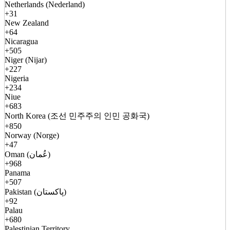
Netherlands (Nederland)
+31
New Zealand
+64
Nicaragua
+505
Niger (Nijar)
+227
Nigeria
+234
Niue
+683
North Korea (조선 민주주의 인민 공화국)
+850
Norway (Norge)
+47
Oman (عُمان)
+968
Panama
+507
Pakistan (پاکستان)
+92
Palau
+680
Palestinian Territory