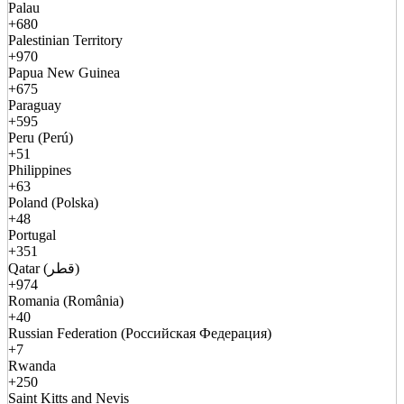
Palau
+680
Palestinian Territory
+970
Papua New Guinea
+675
Paraguay
+595
Peru (Perú)
+51
Philippines
+63
Poland (Polska)
+48
Portugal
+351
Qatar (قطر)
+974
Romania (România)
+40
Russian Federation (Российская Федерация)
+7
Rwanda
+250
Saint Kitts and Nevis