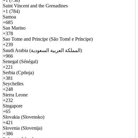
+1 (758)
Saint Vincent and the Grenadines
+1 (784)
Samoa
+685
San Marino
+378
Sao Tome and Principe (São Tomé e Príncipe)
+239
Saudi Arabia (المملكة العربية السعودية)
+966
Senegal (Sénégal)
+221
Serbia (Србија)
+381
Seychelles
+248
Sierra Leone
+232
Singapore
+65
Slovakia (Slovensko)
+421
Slovenia (Slovenija)
+386