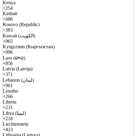
Kenya
+254
Kiribati
+686
Kosovo (Republic)
+383
Kuwait (الكويت)
+965
Kyrgyzstan (Кыргызстан)
+996
Laos (ລາວ)
+856
Latvia (Latvija)
+371
Lebanon (لبنان)
+961
Lesotho
+266
Liberia
+231
Libya (ليبيا)
+218
Liechtenstein
+423
Lithuania (Lietuva)