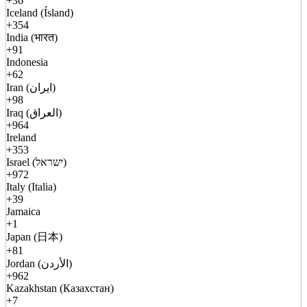
+36
Iceland (Ísland)
+354
India (भारत)
+91
Indonesia
+62
Iran (ایران)
+98
Iraq (العراق)
+964
Ireland
+353
Israel (ישראל)
+972
Italy (Italia)
+39
Jamaica
+1
Japan (日本)
+81
Jordan (الأردن)
+962
Kazakhstan (Казахстан)
+7