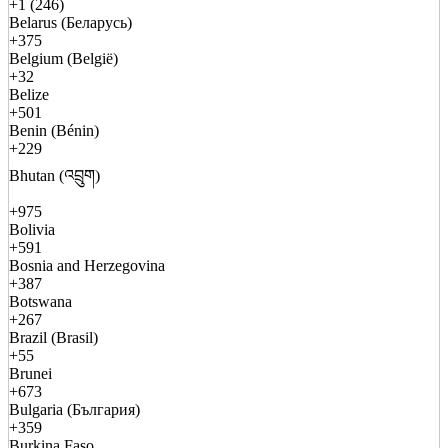
+1 (246)
Belarus (Беларусь)
+375
Belgium (België)
+32
Belize
+501
Benin (Bénin)
+229
Bhutan (འབྲུག)
+975
Bolivia
+591
Bosnia and Herzegovina
+387
Botswana
+267
Brazil (Brasil)
+55
Brunei
+673
Bulgaria (България)
+359
Burkina Faso