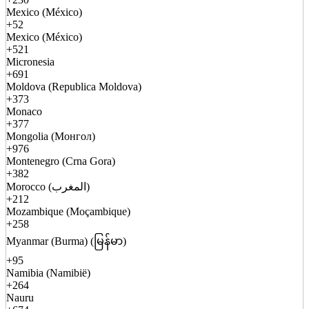
Mexico (México)
+52
Mexico (México)
+521
Micronesia
+691
Moldova (Republica Moldova)
+373
Monaco
+377
Mongolia (Монгол)
+976
Montenegro (Crna Gora)
+382
Morocco (المغرب)
+212
Mozambique (Moçambique)
+258
Myanmar (Burma) (မြန်မာ)
+95
Namibia (Namibië)
+264
Nauru