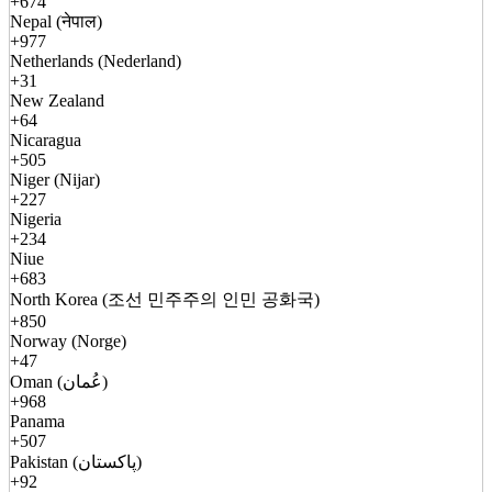
+674
Nepal (नेपाल)
+977
Netherlands (Nederland)
+31
New Zealand
+64
Nicaragua
+505
Niger (Nijar)
+227
Nigeria
+234
Niue
+683
North Korea (조선 민주주의 인민 공화국)
+850
Norway (Norge)
+47
Oman (عُمان)
+968
Panama
+507
Pakistan (پاکستان)
+92