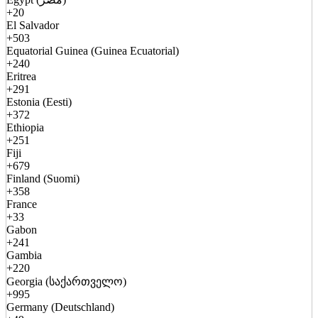
+20
El Salvador
+503
Equatorial Guinea (Guinea Ecuatorial)
+240
Eritrea
+291
Estonia (Eesti)
+372
Ethiopia
+251
Fiji
+679
Finland (Suomi)
+358
France
+33
Gabon
+241
Gambia
+220
Georgia (საქართველო)
+995
Germany (Deutschland)