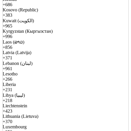
+686
Kosovo (Republic)
+383
Kuwait (الكويت)
+965
Kyrgyzstan (Кыргызстан)
+996
Laos (ລາວ)
+856
Latvia (Latvija)
+371
Lebanon (لبنان)
+961
Lesotho
+266
Liberia
+231
Libya (ليبيا)
+218
Liechtenstein
+423
Lithuania (Lietuva)
+370
Luxembourg