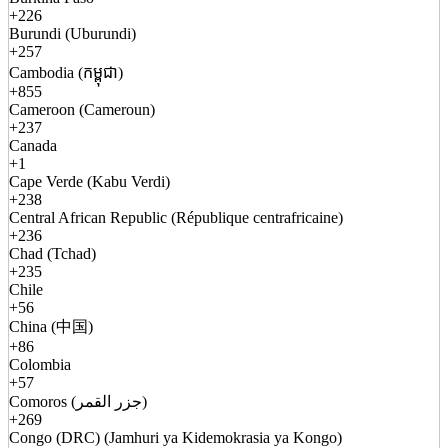
+226
Burundi (Uburundi)
+257
Cambodia (កម្ពុជា)
+855
Cameroon (Cameroun)
+237
Canada
+1
Cape Verde (Kabu Verdi)
+238
Central African Republic (République centrafricaine)
+236
Chad (Tchad)
+235
Chile
+56
China (中国)
+86
Colombia
+57
Comoros (جزر القمر)
+269
Congo (DRC) (Jamhuri ya Kidemokrasia ya Kongo)