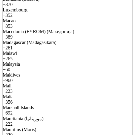
+370
Luxembourg
+352
Macao
+853
Macedonia (FYROM) (Македонија)
+389
Madagascar (Madagasikara)
+261
Malawi
+265
Malaysia
+60
Maldives
+960
Mali
+223
Malta
+356
Marshall Islands
+692
Mauritania (موريتانيا)
+222
Mauritius (Moris)
+230