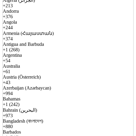
Algeria (الجزائر)
+213
Andorra
+376
Angola
+244
Armenia (Հայաստան)
+374
Antigua and Barbuda
+1 (268)
Argentina
+54
Australia
+61
Austria (Österreich)
+43
Azerbaijan (Azərbaycan)
+994
Bahamas
+1 (242)
Bahrain (البحرين)
+973
Bangladesh (বাংলাদেশ)
+880
Barbados