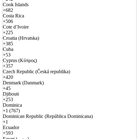
Cook Islands
+682
Costa Rica
+506
Cote d’Ivoire
+225
Croatia (Hrvatska)
+385
Cuba
+53
Cyprus (Κύπρος)
+357
Czech Republic (Česká republika)
+420
Denmark (Danmark)
+45
Djibouti
+253
Dominica
+1 (767)
Dominican Republic (República Dominicana)
+1
Ecuador
+593
Egypt (مصر)