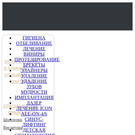
ГИГИЕНА
ОТБЕЛИВАНИЕ
ЛЕЧЕНИЕ
ВИНИРЫ
ПРОТЕЗИРОВАНИЕ
УСЛУГИ И ЦЕНЫ
БРЕКЕТЫ
О КЛИНИКЕ
ЭЛАЙНЕРЫ
ОТЗЫВЫ
УДАЛЕНИЕ
УДАЛЕНИЕ
КОНТАКТЫ
ЗУБОВ
МУДРОСТИ
ИМПЛАНТАЦИЯ
ЛАЗЕР
СПЕЦИАЛИСТЫ
ЛЕЧЕНИЕ ICON
ПРАЙС-ЛИСТ
ALL-ON-4/6
СИНУС-
Шолохова
ЛИФТИНГ
Висаитова
ДЕТСКАЯ