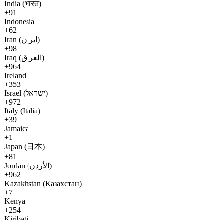
India (भारत)
+91
Indonesia
+62
Iran (ایران)
+98
Iraq (العراق)
+964
Ireland
+353
Israel (ישראל)
+972
Italy (Italia)
+39
Jamaica
+1
Japan (日本)
+81
Jordan (الأردن)
+962
Kazakhstan (Казахстан)
+7
Kenya
+254
Kiribati