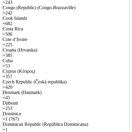
+243
Congo (Republic) (Congo-Brazzaville)
+242
Cook Islands
+682
Costa Rica
+506
Cote d’Ivoire
+225
Croatia (Hrvatska)
+385
Cuba
+53
Cyprus (Κύπρος)
+357
Czech Republic (Česká republika)
+420
Denmark (Danmark)
+45
Djibouti
+253
Dominica
+1 (767)
Dominican Republic (República Dominicana)
+1