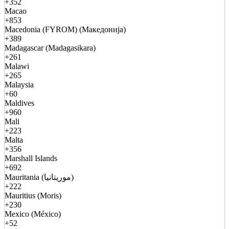
+352
Macao
+853
Macedonia (FYROM) (Македонија)
+389
Madagascar (Madagasikara)
+261
Malawi
+265
Malaysia
+60
Maldives
+960
Mali
+223
Malta
+356
Marshall Islands
+692
Mauritania (موريتانيا)
+222
Mauritius (Moris)
+230
Mexico (México)
+52