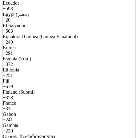
Ecuador
+593
Egypt (مصر)
+20
El Salvador
+503
Equatorial Guinea (Guinea Ecuatorial)
+240
Eritrea
+291
Estonia (Eesti)
+372
Ethiopia
+251
Fiji
+679
Finland (Suomi)
+358
France
+33
Gabon
+241
Gambia
+220
Georgia (საქართველო)