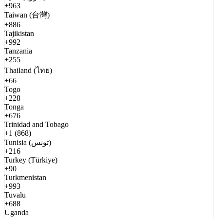
+963
Taiwan (台灣)
+886
Tajikistan
+992
Tanzania
+255
Thailand (ไทย)
+66
Togo
+228
Tonga
+676
Trinidad and Tobago
+1 (868)
Tunisia (تونس)
+216
Turkey (Türkiye)
+90
Turkmenistan
+993
Tuvalu
+688
Uganda