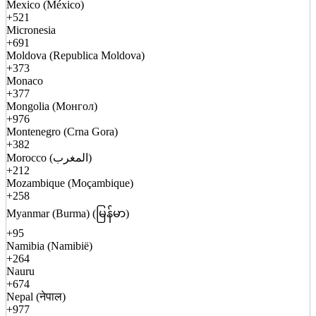
Mexico (México)
+521
Micronesia
+691
Moldova (Republica Moldova)
+373
Monaco
+377
Mongolia (Монгол)
+976
Montenegro (Crna Gora)
+382
Morocco (المغرب)
+212
Mozambique (Moçambique)
+258
Myanmar (Burma) (မြန်မာ)
+95
Namibia (Namibië)
+264
Nauru
+674
Nepal (नेपाल)
+977