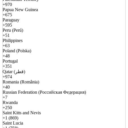
+970
Papua New Guinea
+675
Paraguay
+595
Peru (Perú)
+51
Philippines
+63
Poland (Polska)
+48
Portugal
+351
Qatar (قطر)
+974
Romania (România)
+40
Russian Federation (Российская Федерация)
+7
Rwanda
+250
Saint Kitts and Nevis
+1 (869)
Saint Lucia