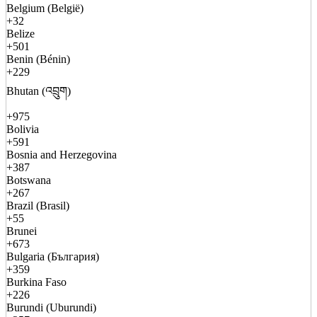
Belgium (België)
+32
Belize
+501
Benin (Bénin)
+229
Bhutan (འབྲུག)
+975
Bolivia
+591
Bosnia and Herzegovina
+387
Botswana
+267
Brazil (Brasil)
+55
Brunei
+673
Bulgaria (България)
+359
Burkina Faso
+226
Burundi (Uburundi)