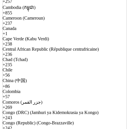
+257
Cambodia (កម្ពុជា)
+855
Cameroon (Cameroun)
+237
Canada
+1
Cape Verde (Kabu Verdi)
+238
Central African Republic (République centrafricaine)
+236
Chad (Tchad)
+235
Chile
+56
China (中国)
+86
Colombia
+57
Comoros (جزر القمر)
+269
Congo (DRC) (Jamhuri ya Kidemokrasia ya Kongo)
+243
Congo (Republic) (Congo-Brazzaville)
+242