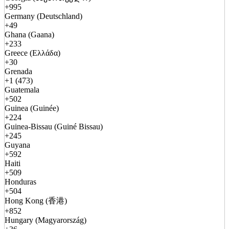
+995
Germany (Deutschland)
+49
Ghana (Gaana)
+233
Greece (Ελλάδα)
+30
Grenada
+1 (473)
Guatemala
+502
Guinea (Guinée)
+224
Guinea-Bissau (Guiné Bissau)
+245
Guyana
+592
Haiti
+509
Honduras
+504
Hong Kong (香港)
+852
Hungary (Magyarország)